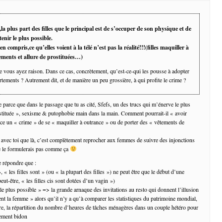
la plus part des filles que le principal est de s’occuper de son physique et de
tenir le plus possible.
en compris,ce qu’elles voient à la télé n’est pas la réalité!!!(filles maquiller à
ements et allure de prostituées…)
 vous ayez raison. Dans ce cas, concrètement, qu’est-ce-qui les pousse à adopter
tements ? Autrement dit, et de manière un peu grossière, à qui profite le crime ?
 parce que dans le passage que tu as cité, Sfefs, un des trucs qui m’énerve le plus
rostituée », sexisme & putophobie main dans la main. Comment pourrait-il « avoir
-ce un « crime » de se « maquiller à outrance » ou de porter des « vêtements de
 avec toi que là, c’est complètement reprocher aux femmes de suivre des injonctions
ne le formulerais pas comme ça
e répondre que :
», « les filles sont » (ou « la plupart des filles ») ne peut être que le début d’une
peut-être, « les filles cis sont dotées d’un vagin »)
r le plus possible » => la grande arnaque des invitations au resto qui donnent l’illusion
nt la femme » alors qu’il n’y a qu’à comparer les statistiques du patrimoine mondial,
aire, la répartition du nombre d’heures de tâches ménagères dans un couple hétéro pour
tement bidon