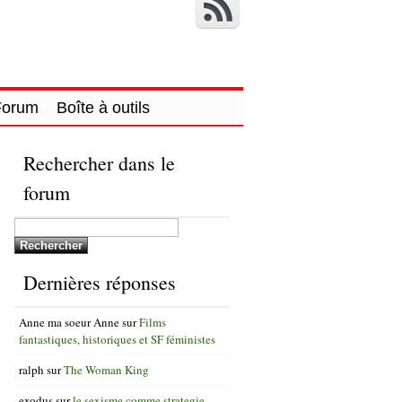
Forum
Boîte à outils
Rechercher dans le
forum
Dernières réponses
Anne ma soeur Anne
sur
Films
fantastiques, historiques et SF féministes
ralph
sur
The Woman King
exodus
sur
le sexisme comme strategie