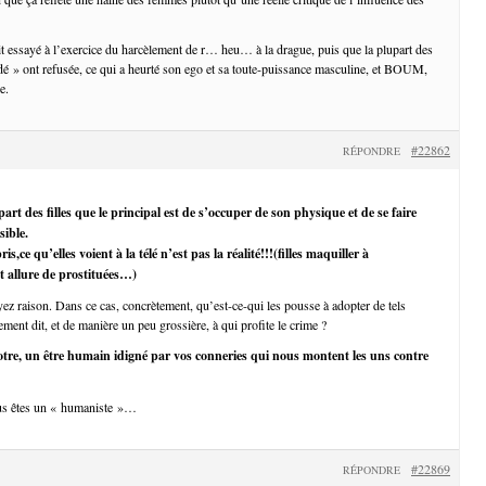
it essayé à l’exercice du harcèlement de r… heu… à la drague, puis que la plupart des
é » ont refusée, ce qui a heurté son ego et sa toute-puissance masculine, et BOUM,
e.
#22862
RÉPONDRE
art des filles que le principal est de s’occuper de son physique et de se faire
sible.
is,ce qu’elles voient à la télé n’est pas la réalité!!!(filles maquiller à
t allure de prostituées…)
z raison. Dans ce cas, concrètement, qu’est-ce-qui les pousse à adopter de tels
ent dit, et de manière un peu grossière, à qui profite le crime ?
re, un être humain idigné par vos conneries qui nous montent les uns contre
us êtes un « humaniste »…
#22869
RÉPONDRE