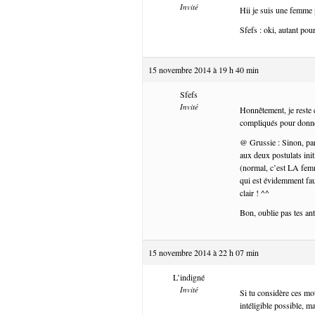
Invité
Hii je suis une femme 
Sfefs : oki, autant po
15 novembre 2014 à 19 h 40 min
Sfefs
Invité
Honnêtement, je reste c
compliqués pour donner
@ Grussie : Sinon, par
aux deux postulats ini
(normal, c’est LA fem
qui est évidemment faux
clair ! ^^
Bon, oublie pas tes ant
15 novembre 2014 à 22 h 07 min
L’indigné
Invité
Si tu considère ces mot
intéligible possible, 