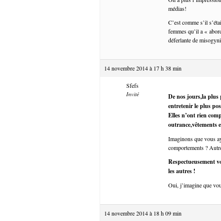
médias!
C’est comme s’il s’éta
femmes qu’il a « abord
déferlante de misogyni
14 novembre 2014 à 17 h 38 min
Sfefs
Invité
De nos jours,la plus p
entretenir le plus pos
Elles n’ont rien compr
outrance,vêtements e
Imaginons que vous aye
comportements ? Autrem
Respectueusement vot
les autres !
Oui, j’imagine que vo
14 novembre 2014 à 18 h 09 min