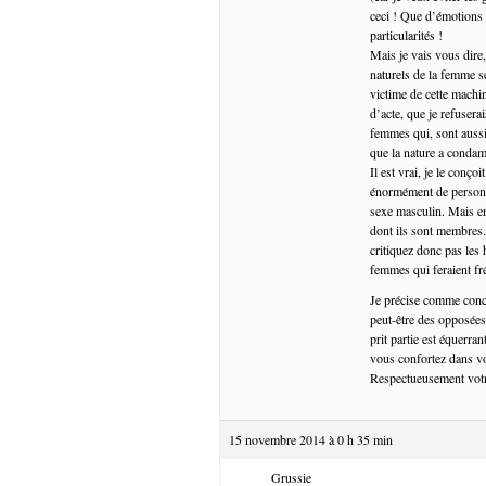
ceci ! Que d’émotions !
particularités !
Mais je vais vous dire
naturels de la femme se
victime de cette machi
d’acte, que je refuser
femmes qui, sont aussi
que la nature a condam
Il est vrai, je le conç
énormément de personn
sexe masculin. Mais en
dont ils sont membres.
critiquez donc pas les
femmes qui feraient fr
Je précise comme concl
peut-être des opposées,
prit partie est équerra
vous confortez dans vo
Respectueusement votre
15 novembre 2014 à 0 h 35 min
Grussie