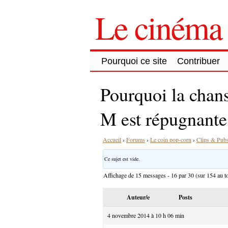
Le cinéma 
Pourquoi ce site
Contribuer
Pourquoi la chans
M est répugnante
Accueil
›
Forums
›
Le coin pop-corn
›
Clips & Pub
Ce sujet est vide.
Affichage de 15 messages - 16 par 30 (sur 154 au to
Auteur/e
Posts
4 novembre 2014 à 10 h 06 min