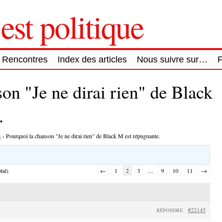
est politique
Rencontres
Index des articles
Nous suivre sur…
on "Je ne dirai rien" de Black
.
s
›
Pourquoi la chanson "Je ne dirai rien" de Black M est répugnante.
tal)
←
1
2
3
…
9
10
11
→
#22145
RÉPONDRE