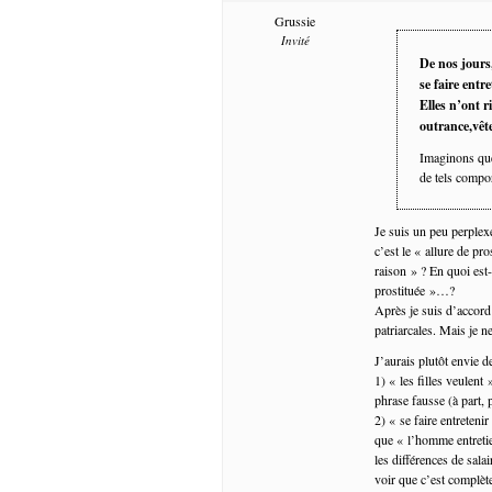
Grussie
Invité
De nos jours,
se faire entre
Elles n’ont ri
outrance,vêt
Imaginons que
de tels compor
Je suis un peu perplexe
c’est le « allure de p
raison » ? En quoi est
prostituée »…?
Après je suis d’accord
patriarcales. Mais je 
J’aurais plutôt envie d
1) « les filles veulent 
phrase fausse (à part, 
2) « se faire entreteni
que « l’homme entretie
les différences de sal
voir que c’est complè