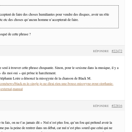
ceptent de faire des choses humiliantes pour vendre des disques, avoir un rôle
etc etc des choses qu’aucun homme n’accepterait de faire.
choqué de cette phrase ?
#22472
RÉPONDRE
e seul à trouver cette phrase choquante. Sinon, pour le sexisme dans la musique, il y a
 dis moi oui » qui prône le harcèlement.
téphanie Loire a dénoncé la misogynie de la chanson de Black M.
com/news/black-m-le-single-je-ne-dirai-rien-une-bouse-misogyne-pour-stephanie-
=external,manual
#22816
RÉPONDRE
tu fais, on ne t’as jamais dit « Nul n’est plus fou, qu’un fou qui prétend avoir la
e pas la peine de rentrer dans un débat, car nul n’est plus sourd que celui qui ne