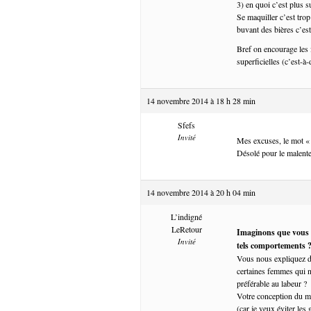
3) en quoi c’est plus s
Se maquiller c’est trop 
buvant des bières c’e
Bref on encourage les f
superficielles (c’est-à
14 novembre 2014 à 18 h 28 min
Sfefs
Invité
Mes excuses, le mot « c
Désolé pour le malent
14 novembre 2014 à 20 h 04 min
L’indigné
LeRetour
Imaginons que vous a
Invité
tels comportements ? 
Vous nous expliquez do
certaines femmes qui n’
préférable au labeur ?
Votre conception du mo
(car je veux éviter les