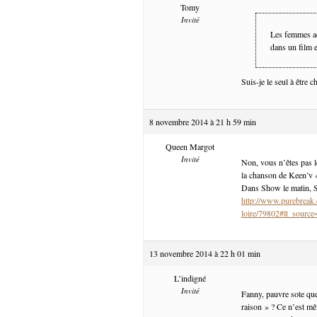
Tomy
Invité
Les femmes ac
dans un film 
Suis-je le seul à être 
8 novembre 2014 à 21 h 59 min
Queen Margot
Invité
Non, vous n’êtes pas l
la chanson de Keen’v «
Dans Show le matin, S
http://www.purebreak.
loire/79802#lt_source
13 novembre 2014 à 22 h 01 min
L’indigné
Invité
Fanny, pauvre sote que 
raison » ? Ce n’est mêm