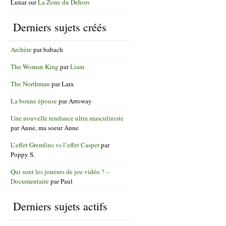
Lunar
sur
La Zone du Dehors
Derniers sujets créés
Archère
par
babach
The Woman King
par
Liam
The Northman
par
Lara
La bonne épouse
par
Arroway
Une nouvelle tendance ultra masculiniste
par
Anne, ma soeur Anne
L’effet Gremlins vs l’effet Casper
par
Poppy S.
Qui sont les joueurs de jeu vidéo ? –
Documentaire
par
Paul
Derniers sujets actifs