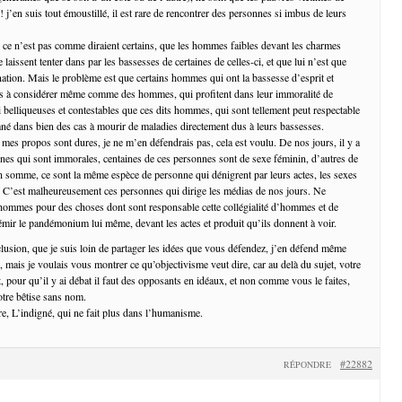
 j’en suis tout émoustillé, il est rare de rencontrer des personnes si imbus de leurs
, ce n’est pas comme diraient certains, que les hommes faibles devant les charmes
 laissent tenter dans par les bassesses de certaines de celles-ci, et que lui n’est que
nation. Mais le problème est que certains hommes qui ont la bassesse d’esprit et
ais à considérer même comme des hommes, qui profitent dans leur immoralité de
 belliqueuses et contestables que ces dits hommes, qui sont tellement peut respectable
né dans bien des cas à mourir de maladies directement dus à leurs bassesses.
oit mes propos sont dures, je ne m’en défendrais pas, cela est voulu. De nos jours, il y a
es qui sont immorales, centaines de ces personnes sont de sexe féminin, d’autres de
 somme, ce sont la même espèce de personne qui dénigrent par leurs actes, les sexes
 C’est malheureusement ces personnes qui dirige les médias de nos jours. Ne
 hommes pour des choses dont sont responsable cette collégialité d’hommes et de
émir le pandémonium lui même, devant les actes et produit qu’ils donnent à voir.
usion, que je suis loin de partager les idées que vous défendez, j’en défend même
 mais je voulais vous montrer ce qu’objectivisme veut dire, car au delà du sujet, votre
nt, pour qu’il y ai débat il faut des opposants en idéaux, et non comme vous le faites,
tre bêtise sans nom.
, L’indigné, qui ne fait plus dans l’humanisme.
#22882
RÉPONDRE