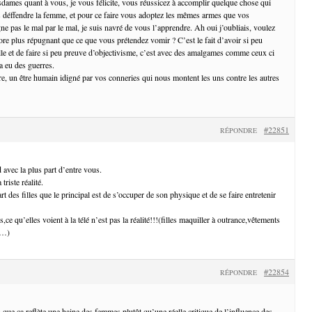
dames quant à vous, je vous félicite, vous réussicez à accomplir quelque chose qui
 déffendre la femme, et pour ce faire vous adoptez les mêmes armes que vos
e pas le mal par le mal, je suis navré de vous l’apprendre. Ah oui j’oubliais, voulez
ore plus répugnant que ce que vous prétendez vomir ? C’est le fait d’avoir si peu
elle et de faire si peu preuve d’objectivisme, c’est avec des amalgames comme ceux ci
a eu des guerres.
, un être humain idigné par vos conneries qui nous montent les uns contre les autres
#22851
RÉPONDRE
 avec la plus part d’entre vous.
triste réalité.
rt des filles que le principal est de s’occuper de son physique et de se faire entretenir
,ce qu’elles voient à la télé n’est pas la réalité!!!(filles maquiller à outrance,vêtements
es…)
#22854
RÉPONDRE
 que ça reflète une haine des femmes plutôt qu’une réelle critique de l’influence des