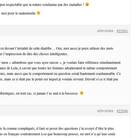
peu respectable que la nature condamne par des maladies !
ur moi pour le malentendu
#22941
RÉPONDRE
oi devant l’irréalité de cette diatribe… Oui, moi aussi je peux utiliser des mots
 l’impression de dire des choses intelligentes.
 mon « admettons que vous ayez raison », je voulais faire référence simultanément
tiaux de Lola, à savoir que toutes les femmes adopteraient le même comportement
me), mais aussi que le comportement en question serait hautement condamnable. Ce
, mais ce n’était pas le point sur lequel je voulais revenir. Désolé si ce n’était pas
ibiotiques, en tout cas, si jamais t’as mal à ta bassesse.
#22946
RÉPONDRE
s là comme compliqués, il faut se poser des questions j’ai essayé d’être le plus
mais en français contrairement à ce que beaucoup penses, un mot n’a qu’une seule