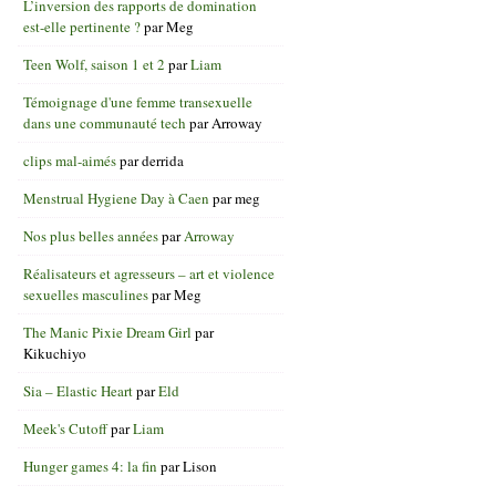
L’inversion des rapports de domination
est-elle pertinente ?
par
Meg
Teen Wolf, saison 1 et 2
par
Liam
Témoignage d'une femme transexuelle
dans une communauté tech
par
Arroway
clips mal-aimés
par
derrida
Menstrual Hygiene Day à Caen
par
meg
Nos plus belles années
par
Arroway
Réalisateurs et agresseurs – art et violence
sexuelles masculines
par
Meg
The Manic Pixie Dream Girl
par
Kikuchiyo
Sia – Elastic Heart
par
Eld
Meek's Cutoff
par
Liam
Hunger games 4: la fin
par
Lison