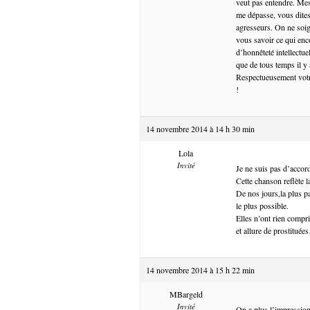
veut pas entendre. Mes
me dépasse, vous dites
agresseurs. On ne soign
vous savoir ce qui enc
d’honnêteté intellectu
que de tous temps il y 
Respectueusement votre
!
14 novembre 2014 à 14 h 30 min
Lola
Invité
Je ne suis pas d’accord
Cette chanson reflète la 
De nos jours,la plus pa
le plus possible.
Elles n’ont rien compris
et allure de prostitué
14 novembre 2014 à 15 h 22 min
MBargeld
Invité
On a plus l’impression