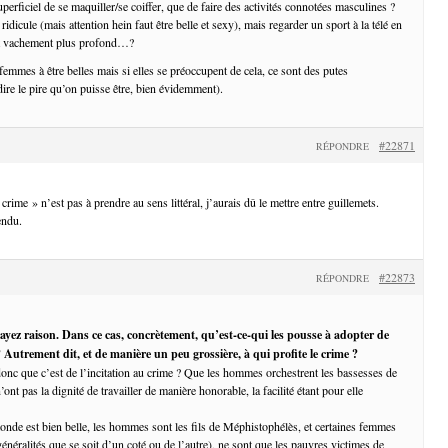
uperficiel de se maquiller/se coiffer, que de faire des activités connotées masculines ?
ridicule (mais attention hein faut être belle et sexy), mais regarder un sport à la télé en
st vachement plus profond…?
emmes à être belles mais si elles se préoccupent de cela, ce sont des putes
-dire le pire qu’on puisse être, bien évidemment).
#22871
RÉPONDRE
rime » n’est pas à prendre au sens littéral, j’aurais dû le mettre entre guillemets.
endu.
#22873
RÉPONDRE
yez raison. Dans ce cas, concrètement, qu’est-ce-qui les pousse à adopter de
Autrement dit, et de manière un peu grossière, à qui profite le crime ?
nc que c’est de l’incitation au crime ? Que les hommes orchestrent les bassesses de
ont pas la dignité de travailler de manière honorable, la facilité étant pour elle
nde est bien belle, les hommes sont les fils de Méphistophélès, et certaines femmes
 généralités que se soit d’un coté ou de l’autre), ne sont que les pauvres victimes de