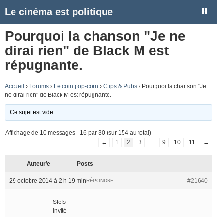
Le cinéma est politique
Pourquoi la chanson "Je ne
dirai rien" de Black M est
répugnante.
Accueil
›
Forums
›
Le coin pop-corn
›
Clips & Pubs
›
Pourquoi la chanson "Je
ne dirai rien" de Black M est répugnante.
Ce sujet est vide.
Affichage de 10 messages - 16 par 30 (sur 154 au total)
←
1
2
3
…
9
10
11
→
Auteur/e
Posts
29 octobre 2014 à 2 h 19 min
#21640
RÉPONDRE
Sfefs
Invité