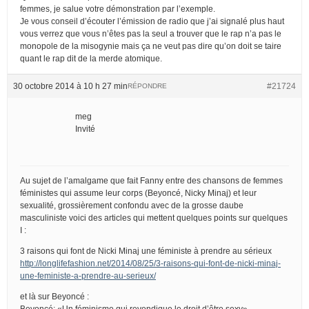
femmes, je salue votre démonstration par l’exemple.
Je vous conseil d’écouter l’émission de radio que j’ai signalé plus haut
vous verrez que vous n’êtes pas la seul a trouver que le rap n’a pas le
monopole de la misogynie mais ça ne veut pas dire qu’on doit se taire
quant le rap dit de la merde atomique.
30 octobre 2014 à 10 h 27 min
#21724
RÉPONDRE
meg
Invité
Au sujet de l’amalgame que fait Fanny entre des chansons de femmes
féministes qui assume leur corps (Beyoncé, Nicky Minaj) et leur
sexualité, grossièrement confondu avec de la grosse daube
masculiniste voici des articles qui mettent quelques points sur quelques
I :
3 raisons qui font de Nicki Minaj une féministe à prendre au sérieux
http://longlifefashion.net/2014/08/25/3-raisons-qui-font-de-nicki-minaj-
une-feministe-a-prendre-au-serieux/
et là sur Beyoncé :
Beyoncé: «Un féminisme qui revendique le droit d’être sexy»