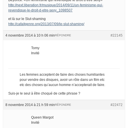
http://next.liberation.fr/musique/2014/09/11/un-feminisme-qui-
revendique-le-droit-d-etre-sexy_1098507
et là sur le Slut-shaming
http://cafaitgenre.org/2013/07/09/le-slut-shaming/
4 novembre 2014 à 10 h 06 min
#22145
RÉPONDRE
Tomy
Invité
Les femmes acceptent de faire des choses humiliantes
pour vendre des disques, avoir un rôle dans un film etc
etc des choses qu’aucun homme n’accepterait de faire.
Suis-je le seul à être choqué de cette phrase ?
8 novembre 2014 à 21 h 59 min
#22472
RÉPONDRE
Queen Margot
Invité