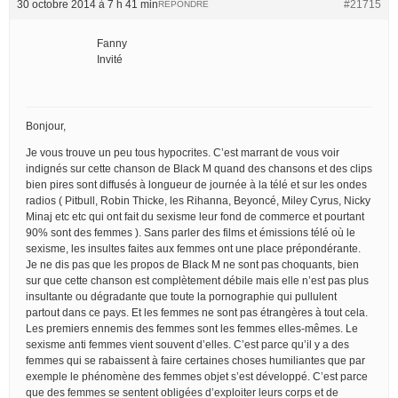
30 octobre 2014 à 7 h 41 min
#21715
RÉPONDRE
Fanny
Invité
Bonjour,
Je vous trouve un peu tous hypocrites. C’est marrant de vous voir
indignés sur cette chanson de Black M quand des chansons et des clips
bien pires sont diffusés à longueur de journée à la télé et sur les ondes
radios ( Pitbull, Robin Thicke, les Rihanna, Beyoncé, Miley Cyrus, Nicky
Minaj etc etc qui ont fait du sexisme leur fond de commerce et pourtant
90% sont des femmes ). Sans parler des films et émissions télé où le
sexisme, les insultes faites aux femmes ont une place prépondérante.
Je ne dis pas que les propos de Black M ne sont pas choquants, bien
sur que cette chanson est complètement débile mais elle n’est pas plus
insultante ou dégradante que toute la pornographie qui pullulent
partout dans ce pays. Et les femmes ne sont pas étrangères à tout cela.
Les premiers ennemis des femmes sont les femmes elles-mêmes. Le
sexisme anti femmes vient souvent d’elles. C’est parce qu’il y a des
femmes qui se rabaissent à faire certaines choses humiliantes que par
exemple le phénomène des femmes objet s’est développé. C’est parce
que des femmes se sentent obligées d’exploiter leurs corps et de