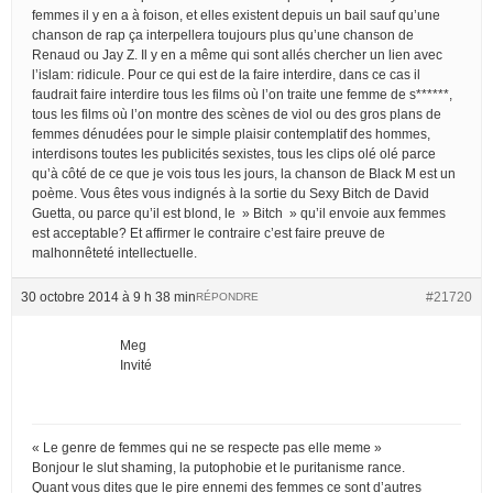
femmes il y en a à foison, et elles existent depuis un bail sauf qu’une
chanson de rap ça interpellera toujours plus qu’une chanson de
Renaud ou Jay Z. Il y en a même qui sont allés chercher un lien avec
l’islam: ridicule. Pour ce qui est de la faire interdire, dans ce cas il
faudrait faire interdire tous les films où l’on traite une femme de s******,
tous les films où l’on montre des scènes de viol ou des gros plans de
femmes dénudées pour le simple plaisir contemplatif des hommes,
interdisons toutes les publicités sexistes, tous les clips olé olé parce
qu’à côté de ce que je vois tous les jours, la chanson de Black M est un
poème. Vous êtes vous indignés à la sortie du Sexy Bitch de David
Guetta, ou parce qu’il est blond, le » Bitch » qu’il envoie aux femmes
est acceptable? Et affirmer le contraire c’est faire preuve de
malhonnêteté intellectuelle.
30 octobre 2014 à 9 h 38 min
#21720
RÉPONDRE
Meg
Invité
« Le genre de femmes qui ne se respecte pas elle meme »
Bonjour le slut shaming, la putophobie et le puritanisme rance.
Quant vous dites que le pire ennemi des femmes ce sont d’autres