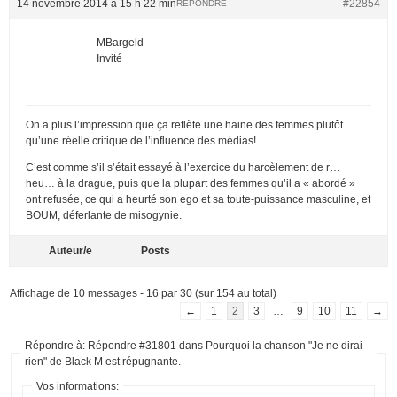
14 novembre 2014 à 15 h 22 min
#22854
RÉPONDRE
MBargeld
Invité
On a plus l’impression que ça reflète une haine des femmes plutôt
qu’une réelle critique de l’influence des médias!
C’est comme s’il s’était essayé à l’exercice du harcèlement de r…
heu… à la drague, puis que la plupart des femmes qu’il a « abordé »
ont refusée, ce qui a heurté son ego et sa toute-puissance masculine, et
BOUM, déferlante de misogynie.
Auteur/e
Posts
Affichage de 10 messages - 16 par 30 (sur 154 au total)
←
1
2
3
…
9
10
11
→
Répondre à: Répondre #31801 dans Pourquoi la chanson "Je ne dirai
rien" de Black M est répugnante.
Vos informations: