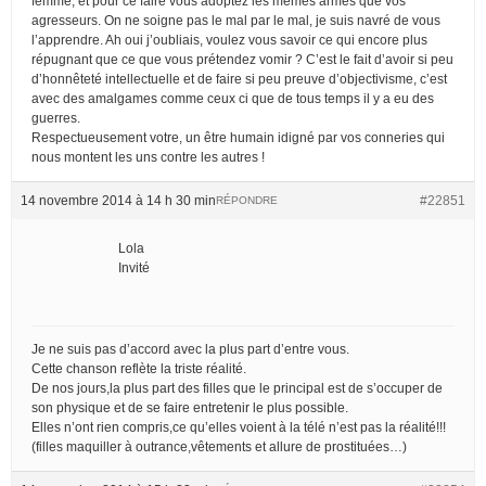
femme, et pour ce faire vous adoptez les mêmes armes que vos
agresseurs. On ne soigne pas le mal par le mal, je suis navré de vous
l’apprendre. Ah oui j’oubliais, voulez vous savoir ce qui encore plus
répugnant que ce que vous prétendez vomir ? C’est le fait d’avoir si peu
d’honnêteté intellectuelle et de faire si peu preuve d’objectivisme, c’est
avec des amalgames comme ceux ci que de tous temps il y a eu des
guerres.
Respectueusement votre, un être humain idigné par vos conneries qui
nous montent les uns contre les autres !
14 novembre 2014 à 14 h 30 min
#22851
RÉPONDRE
Lola
Invité
Je ne suis pas d’accord avec la plus part d’entre vous.
Cette chanson reflète la triste réalité.
De nos jours,la plus part des filles que le principal est de s’occuper de
son physique et de se faire entretenir le plus possible.
Elles n’ont rien compris,ce qu’elles voient à la télé n’est pas la réalité!!!
(filles maquiller à outrance,vêtements et allure de prostituées…)