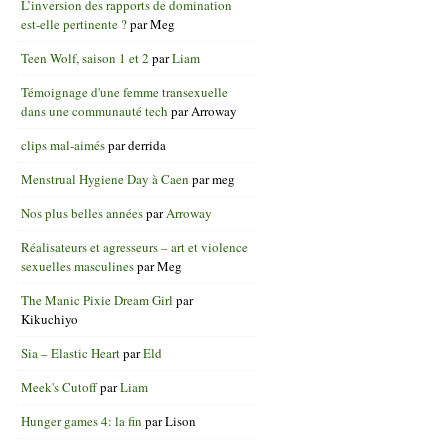
L’inversion des rapports de domination
est-elle pertinente ?
par
Meg
Teen Wolf, saison 1 et 2
par
Liam
Témoignage d'une femme transexuelle
dans une communauté tech
par
Arroway
clips mal-aimés
par
derrida
Menstrual Hygiene Day à Caen
par
meg
Nos plus belles années
par
Arroway
Réalisateurs et agresseurs – art et violence
sexuelles masculines
par
Meg
The Manic Pixie Dream Girl
par
Kikuchiyo
Sia – Elastic Heart
par
Eld
Meek's Cutoff
par
Liam
Hunger games 4: la fin
par
Lison