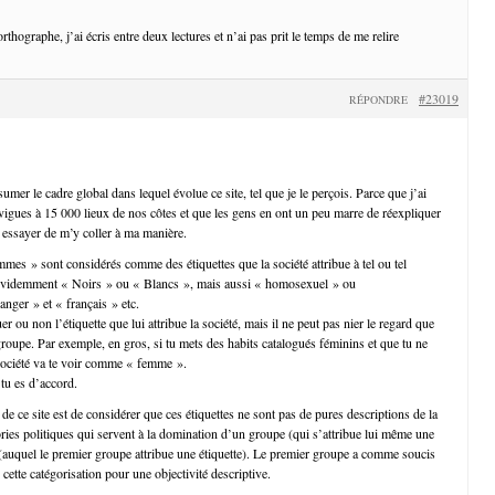
thographe, j’ai écris entre deux lectures et n’ai pas prit le temps de me relire
#23019
RÉPONDRE
sumer le cadre global dans lequel évolue ce site, tel que je le perçois. Parce que j’ai
vigues à 15 000 lieux de nos côtes et que les gens en ont un peu marre de réexpliquer
c essayer de m’y coller à ma manière.
 » sont considérés comme des étiquettes que la société attribue à tel ou tel
videmment « Noirs » ou « Blancs », mais aussi « homosexuel » ou
anger » et « français » etc.
 ou non l’étiquette que lui attribue la société, mais il ne peut pas nier le regard que
 groupe. Par exemple, en gros, si tu mets des habits catalogués féminins et que tu ne
 société va te voir comme « femme ».
 tu es d’accord.
s de ce site est de considérer que ces étiquettes ne sont pas de pures descriptions de la
ories politiques qui servent à la domination d’un groupe (qui s’attribue lui même une
e (auquel le premier groupe attribue une étiquette). Le premier groupe a comme soucis
 cette catégorisation pour une objectivité descriptive.