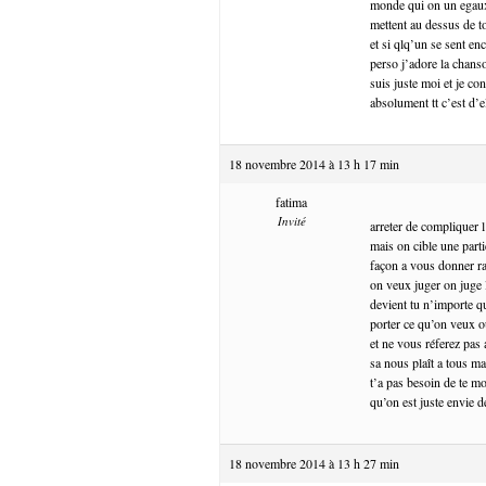
monde qui on un egaux 
mettent au dessus de to
et si qlq’un se sent enc
perso j’adore la chanso
suis juste moi et je c
absolument tt c’est d’el
18 novembre 2014 à 13 h 17 min
fatima
Invité
arreter de compliquer l
mais on cible une part
façon a vous donner ra
on veux juger on juge l
devient tu n’importe q
porter ce qu’on veux o
et ne vous réferez pas 
sa nous plaît a tous ma
t’a pas besoin de te mo
qu’on est juste envie de
18 novembre 2014 à 13 h 27 min