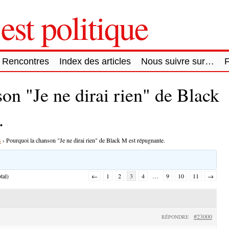
est politique
Rencontres
Index des articles
Nous suivre sur…
on "Je ne dirai rien" de Black
.
s
›
Pourquoi la chanson "Je ne dirai rien" de Black M est répugnante.
tal)
←
1
2
3
4
…
9
10
11
→
#23000
RÉPONDRE