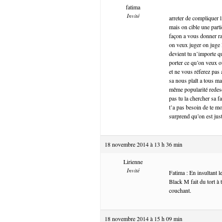
fatima
Invité
arreter de compliquer l
mais on cible une part
façon a vous donner ra
on veux juger on juge l
devient tu n’importe q
porter ce qu’on veux o
et ne vous réferez pas 
sa nous plaît a tous ma
même popularité redesce
pas tu la chercher sa f
t’a pas besoin de te mo
surprend qu’on est just
18 novembre 2014 à 13 h 36 min
Lirienne
Invité
Fatima : En insultant 
Black M fait du tort à
couchant.
18 novembre 2014 à 15 h 09 min