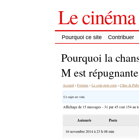
Le cinéma 
Pourquoi ce site
Contribuer
Pourquoi la chans
M est répugnante
Accueil
›
Forums
›
Le coin pop-corn
›
Clips & Pub
Ce sujet est vide.
Affichage de 15 messages - 31 par 45 (sur 154 au to
Auteur/e
Posts
16 novembre 2014 à 23 h 08 min