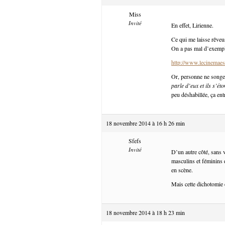
Miss
Invité
En effet, Lirienne.
Ce qui me laisse rêveu
On a pas mal d’exemple
http://www.lecinemaest
Or, personne ne songe
parle d’eux et ils s’ét
peu déshabillée, ça en
18 novembre 2014 à 16 h 26 min
Sfefs
Invité
D’un autre côté, sans 
masculins et féminins d
en scène.
Mais cette dichotomie 
18 novembre 2014 à 18 h 23 min