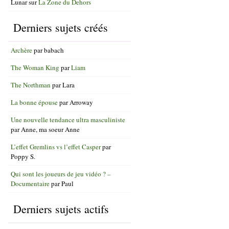
Lunar
sur
La Zone du Dehors
Derniers sujets créés
Archère
par
babach
The Woman King
par
Liam
The Northman
par
Lara
La bonne épouse
par
Arroway
Une nouvelle tendance ultra masculiniste
par
Anne, ma soeur Anne
L’effet Gremlins vs l’effet Casper
par
Poppy S.
Qui sont les joueurs de jeu vidéo ? –
Documentaire
par
Paul
Derniers sujets actifs