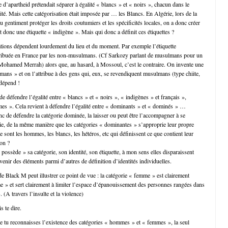
d’apartheid prétendait séparer à égalité « blancs » et « noirs », chacun dans le
cité. Mais cette catégorisation était imposée par … les Blancs. En Algérie, lors de la
u gentiment protéger les droits coutumiers et les spécificités locales, on a donc créer
 et donc une étiquette « indigène ». Mais qui donc a définit ces étiquettes ?
ations dépendent lourdement du lieu et du moment. Par exemple l’étiquette
ribuée en France par les non-musulmans. (Cf Sarkozy parlant de musulmans pour un
 Mohamed Merrah) alors que, au hasard, à Mossoul, c’est le contraire. On invente une
ans » et on l’attribue à des gens qui, eux, se revendiquent musulmans (type chiite,
 dépend !
 de défendre l’égalité entre « blancs » et « noirs », « indigènes » et français »,
s ». Cela revient à défendre l’égalité entre « dominants » et « dominés » …
nc de défendre la catégorie dominée, la laisser ou peut être l’accompagner à se
rie, de la même manière que les catégories « dominantes » s’approprie leur propre
e sont les hommes, les blancs, les hétéros, etc qui définissent ce que contient leur
non ?
ossède » sa catégorie, son identité, son étiquette, à mon sens elles disparaissent
enir des éléments parmi d’autres de définition d’identités individuelles.
e Black M peut illustrer ce point de vue : la catégorie « femme » est clairement
 » et sert clairement à limiter l’espace d’épanouissement des personnes rangées dans
 (A travers l’insulte et la violence)
s te dire.
 tu reconnaisses l’existence des catégories « hommes » et « femmes », la seul