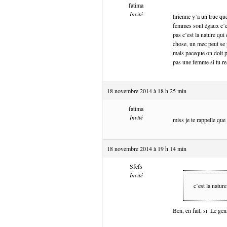
fatima
Invité
lirienne y’a un truc q
femmes sont égaux c’es
pas c’est la nature qui
chose, un mec peut se 
mais paceque on doit p
pas une femme si tu resp
18 novembre 2014 à 18 h 25 min
fatima
Invité
miss je te rappelle qu
18 novembre 2014 à 19 h 14 min
Sfefs
Invité
c’est la natur
Ben, en fait, si. Le gen