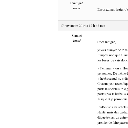
L’indigné
Invité
Excusez mes fautes d’or
17 novembre 2014 à 12 h 42 min
Samuel
Invité
Cher Indigné,
je vais essayer de te ré
l’impression que tu na
les bases. Je vais don
« Femmes » ou « Hommes
personnes. De même é
« hétérosexuel », « étr
Chacun peut revendiquer
porte la société sur le
portes pas la barbe la
Jusque là je pense que
L’idée dans les article
réalité, mais des catég
étiquette) sur un autr
premier de faire passer