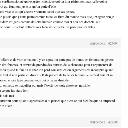
surdimensionné qui exagère t classique qui on tt pr plaire non mais celle qui se
ut qui font tout juste pr qu’on parle d’elle.
ore visé. c’est qu’elle est vraiment pareil que ses pestes.
n je sais que j’aime plaire comme toute les filles du monde mais que j’exagere rien je
onsidere les gens comme des etre humain comme moi et non des dechéts. out
le dont ils parlent. reflechissez bien av de parler. on parle pas des filles.
#23094
RÉPONDRE
’affaire et de voir le mal ou il y’en a pas. on parle pas de toutes les femmes en géneral
ie des femmes. et arrêter de prendre des extraits de la chansons pour l’argumenter de
ison quand tu fais sa la chanson perd son sens et ton arguments est incomplet quand
e tout et non partie en disant » là ils parlent de toute les femmes » la c’est faux et sa
uoi et je vais faire comme vous oui on a me droit de
ui on peux se maquiller oui mais l’excès de toute chose est nuisible.
a ce que les stars font
is sais mal
ntrer nu pour qu’on t’apprecie et si tu penses que c’est ce qui bien ba que sa surprend
 te niker.
#23095
RÉPONDRE