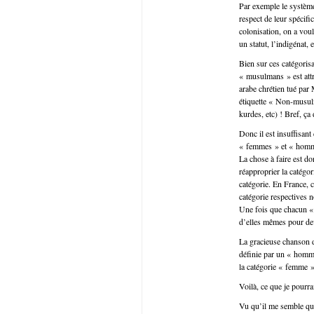
Par exemple le système 
respect de leur spécifi
colonisation, on a voul
un statut, l’indigénat,
Bien sur ces catégoris
« musulmans » est att
arabe chrétien tué par
étiquette « Non-musulm
kurdes, etc) ! Bref, ça
Donc il est insuffisant
« femmes » et « homme
La chose à faire est do
réapproprier la catégo
catégorie. En France, c
catégorie respectives 
Une fois que chacun « p
d’elles mêmes pour dev
La gracieuse chanson d
définie par un « homme
la catégorie « femme ».
Voilà, ce que je pourrai
Vu qu’il me semble que