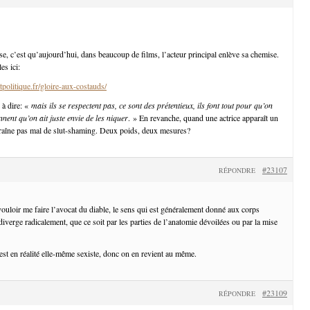
se, c’est qu’aujourd’hui, dans beaucoup de films, l’acteur principal enlève sa chemise.
s ici:
politique.fr/gloire-aux-costauds/
 à dire: «
mais ils se respectent pas, ce sont des prétentieux, ils font tout pour qu’on
onnent qu’on ait juste envie de les niquer
. » En revanche, quand une actrice apparaît un
traîne pas mal de slut-shaming. Deux poids, deux mesures?
#23107
RÉPONDRE
vouloir me faire l’avocat du diable, le sens qui est généralement donné aux corps
iverge radicalement, que ce soit par les parties de l’anatomie dévoilées ou par la mise
est en réalité elle-même sexiste, donc on en revient au même.
#23109
RÉPONDRE