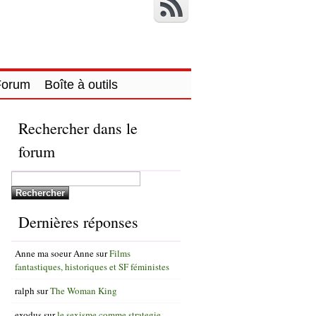
Forum
Boîte à outils
Rechercher dans le
forum
Dernières réponses
Anne ma soeur Anne
sur
Films
fantastiques, historiques et SF féministes
ralph
sur
The Woman King
exodus
sur
le sexisme comme strategie