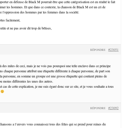
orter en défense de Black M pourrait être que cette catégorisation est en réalité le fait
mer les hommes. Et que dans ce contexte, la chanson de Black M est un cri de
tre l’oppression des hommes par les femmes dans la société.
plus facilement,
utile et ne pas avoir dit trop de bêtises,
#23051
RÉPONDRE
et à des miles de ceci, mais je ne vois pas pourquoi une telle enclave dans ce principe
ns chaque personne attribut une étiquette différente à chaque personne, de part son
 la personne, en somme un groupe est une grosse étiquette qui contient pleins de
 ou moins différentes les unes des autres.
t cas de cette explication, je me suis égaré donc sur ce site, et je vous souhaite a tous
n
#23092
RÉPONDRE
hansons a l’envers vous connaissez tous des filles qui se prend pour reines du