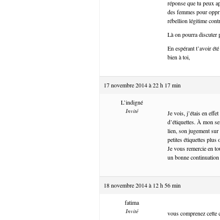
réponse que tu peux app
des femmes pour oppri
rébellion légitime con
Là on pourra discuter 
En espérant t’avoir été 
bien à toi,
17 novembre 2014 à 22 h 17 min
L’indigné
Invité
Je vois, j’étais en eff
d’étiquettes. À mon se
lien, son jugement sur
petites étiquettes plus
Je vous remercie en tou
un bonne continuatio
18 novembre 2014 à 12 h 56 min
fatima
Invité
vous comprenez cette c