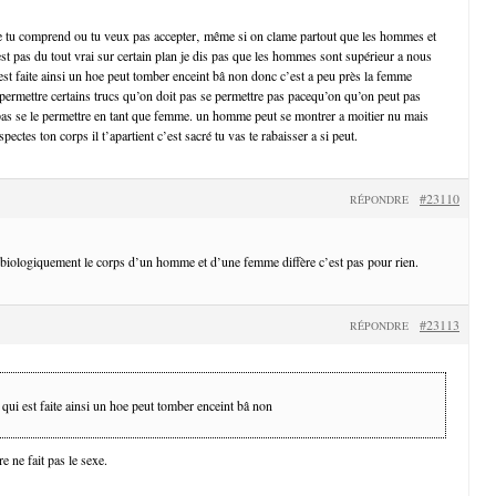
ue tu comprend ou tu veux pas accepter‚ même si on clame partout que les hommes et
t pas du tout vrai sur certain plan je dis pas que les hommes sont supérieur a nous
 est faite ainsi un hoe peut tomber enceint bâ non donc c’est a peu près la femme
permettre certains trucs qu’on doit pas se permettre pas pacequ’on qu’on peut pas
as se le permettre en tant que femme. un homme peut se montrer a moitier nu mais
ectes ton corps il t’apartient c’est sacré tu vas te rabaisser a si peut.
#23110
RÉPONDRE
e biologiquement le corps d’un homme et d’une femme diffère c’est pas pour rien.
#23113
RÉPONDRE
e qui est faite ainsi un hoe peut tomber enceint bâ non
re ne fait pas le sexe.