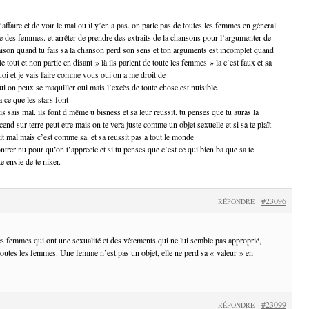
’affaire et de voir le mal ou il y’en a pas. on parle pas de toutes les femmes en géneral
ie des femmes. et arrêter de prendre des extraits de la chansons pour l’argumenter de
ison quand tu fais sa la chanson perd son sens et ton arguments est incomplet quand
e tout et non partie en disant » là ils parlent de toute les femmes » la c’est faux et sa
uoi et je vais faire comme vous oui on a me droit de
ui on peux se maquiller oui mais l’excès de toute chose est nuisible.
a ce que les stars font
is sais mal. ils font d même u bisness et sa leur reussit. tu penses que tu auras la
nd sur terre peut etre mais on te vera juste comme un objet sexuelle et si sa te plaït
ait mal mais c’est comme sa. et sa reussit pas a tout le monde
ntrer nu pour qu’on t’apprecie et si tu penses que c’est ce qui bien ba que sa te
e envie de te niker.
#23096
RÉPONDRE
les femmes qui ont une sexualité et des vêtements qui ne lui semble pas approprié,
 toutes les femmes. Une femme n’est pas un objet, elle ne perd sa « valeur » en
#23099
RÉPONDRE