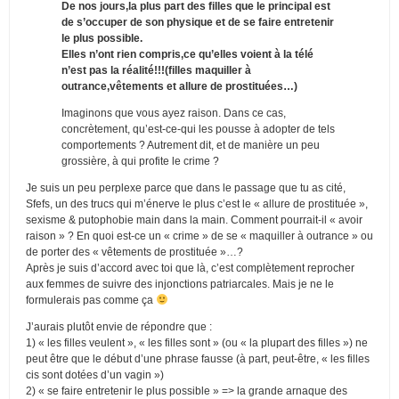
De nos jours,la plus part des filles que le principal est
de s’occuper de son physique et de se faire entretenir
le plus possible.
Elles n’ont rien compris,ce qu’elles voient à la télé
n’est pas la réalité!!!(filles maquiller à
outrance,vêtements et allure de prostituées…)
Imaginons que vous ayez raison. Dans ce cas,
concrètement, qu’est-ce-qui les pousse à adopter de tels
comportements ? Autrement dit, et de manière un peu
grossière, à qui profite le crime ?
Je suis un peu perplexe parce que dans le passage que tu as cité,
Sfefs, un des trucs qui m’énerve le plus c’est le « allure de prostituée »,
sexisme & putophobie main dans la main. Comment pourrait-il « avoir
raison » ? En quoi est-ce un « crime » de se « maquiller à outrance » ou
de porter des « vêtements de prostituée »…?
Après je suis d’accord avec toi que là, c’est complètement reprocher
aux femmes de suivre des injonctions patriarcales. Mais je ne le
formulerais pas comme ça
J’aurais plutôt envie de répondre que :
1) « les filles veulent », « les filles sont » (ou « la plupart des filles ») ne
peut être que le début d’une phrase fausse (à part, peut-être, « les filles
cis sont dotées d’un vagin »)
2) « se faire entretenir le plus possible » => la grande arnaque des