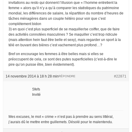
invitations au resto qui donnent l’illusion que « l’homme entretient la
femme » alors qu’il n’y a qu’à comparer les statistiques du patrimoine
mondial, les différences de salaire, la répartition du nombre d’heures de
tâches ménagères dans un couple hétéro pour voir que c’est
complètement bidon
3) en quoi c’est plus superficiel de se maquiller/se coiffer, que de faire
des activités connotées masculines ? Se maquiller c’est trop ridicule
(mais attention hein faut être belle et sexy), mais regarder un sport à la
télé en buvant des bières c’est vachement plus profond…?
Bref on encourage les femmes à être belles mais si elles se
préoccupent de cela, ce sont des putes superficielles (c’est-à-dire le
pire qu’on puisse être, bien évidemment).
14 novembre 2014 à 18 h 28 min
#22871
RÉPONDRE
Sfefs
Invité
Mes excuses, le mot « crime » n’est pas à prendre au sens littéral,
j’aurais dû le mettre entre guillemets. Désolé pour le malentendu.