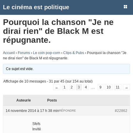
Le cinéma est politique
Pourquoi la chanson "Je ne
dirai rien" de Black M est
répugnante.
Accueil
›
Forums
›
Le coin pop-corn
›
Clips & Pubs
›
Pourquoi la chanson "Je
ne dirai rien" de Black M est répugnante.
Ce sujet est vide.
Affichage de 10 messages - 31 par 45 (sur 154 au total)
←
1
2
3
4
…
9
10
11
→
Auteur/e
Posts
14 novembre 2014 à 17 h 38 min
#22862
RÉPONDRE
Sfefs
Invité