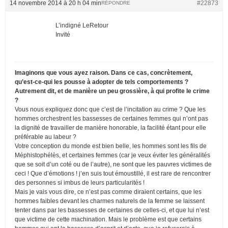
14 novembre 2014 à 20 h 04 min
#22873
RÉPONDRE
L’indigné LeRetour
Invité
Imaginons que vous ayez raison. Dans ce cas, concrètement,
qu’est-ce-qui les pousse à adopter de tels comportements ?
Autrement dit, et de manière un peu grossière, à qui profite le crime
?
Vous nous expliquez donc que c’est de l’incitation au crime ? Que les
hommes orchestrent les bassesses de certaines femmes qui n’ont pas
la dignité de travailler de manière honorable, la facilité étant pour elle
préférable au labeur ?
Votre conception du monde est bien belle, les hommes sont les fils de
Méphistophélès, et certaines femmes (car je veux éviter les généralités
que se soit d’un coté ou de l’autre), ne sont que les pauvres victimes de
ceci ! Que d’émotions ! j’en suis tout émoustillé, il est rare de rencontrer
des personnes si imbus de leurs particularités !
Mais je vais vous dire, ce n’est pas comme diraient certains, que les
hommes faibles devant les charmes naturels de la femme se laissent
tenter dans par les bassesses de certaines de celles-ci, et que lui n’est
que victime de cette machination. Mais le problème est que certains