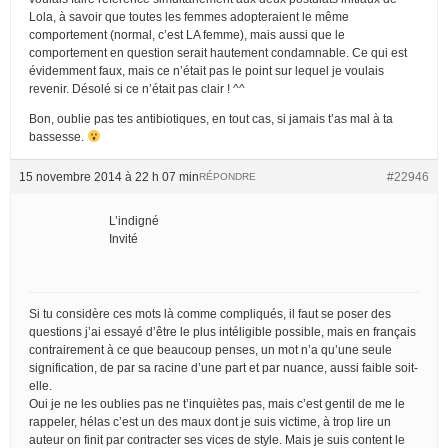
Lola, à savoir que toutes les femmes adopteraient le même
comportement (normal, c’est LA femme), mais aussi que le
comportement en question serait hautement condamnable. Ce qui est
évidemment faux, mais ce n’était pas le point sur lequel je voulais
revenir. Désolé si ce n’était pas clair ! ^^
Bon, oublie pas tes antibiotiques, en tout cas, si jamais t’as mal à ta
bassesse.
15 novembre 2014 à 22 h 07 min
#22946
RÉPONDRE
L’indigné
Invité
Si tu considère ces mots là comme compliqués, il faut se poser des
questions j’ai essayé d’être le plus intéligible possible, mais en français
contrairement à ce que beaucoup penses, un mot n’a qu’une seule
signification, de par sa racine d’une part et par nuance, aussi faible soit-
elle.
Oui je ne les oublies pas ne t’inquiètes pas, mais c’est gentil de me le
rappeler, hélas c’est un des maux dont je suis victime, à trop lire un
auteur on finit par contracter ses vices de style. Mais je suis content le