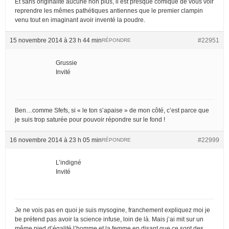
Et sans originalité aucune non plus, il est presque comique de vous voir
reprendre les mêmes pathétiques antiennes que le premier clampin
venu tout en imaginant avoir inventé la poudre.
15 novembre 2014 à 23 h 44 min
#22951
RÉPONDRE
Grussie
Invité
Ben…comme Sfefs, si « le ton s’apaise » de mon côté, c’est parce que
je suis trop saturée pour pouvoir répondre sur le fond !
16 novembre 2014 à 23 h 05 min
#22999
RÉPONDRE
L’indigné
Invité
Je ne vois pas en quoi je suis mysogine, franchement expliquez moi je
be prétend pas avoir la science infuse, loin de là. Mais j’ai mit sur un
même pied d’égalité l’homme et la femme en disant que ce sont des