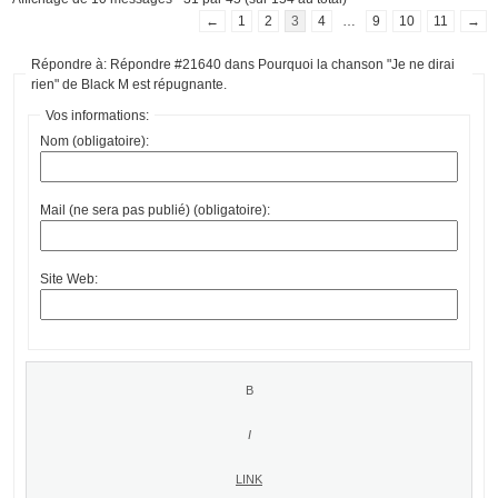
←
1
2
3
4
…
9
10
11
→
Répondre à: Répondre #21640 dans Pourquoi la chanson "Je ne dirai
rien" de Black M est répugnante.
Vos informations:
Nom (obligatoire):
Mail (ne sera pas publié) (obligatoire):
Site Web: