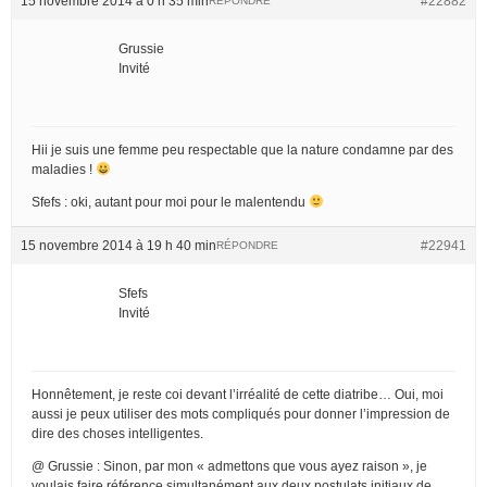
15 novembre 2014 à 0 h 35 min
#22882
RÉPONDRE
Grussie
Invité
Hii je suis une femme peu respectable que la nature condamne par des
maladies !
Sfefs : oki, autant pour moi pour le malentendu
15 novembre 2014 à 19 h 40 min
#22941
RÉPONDRE
Sfefs
Invité
Honnêtement, je reste coi devant l’irréalité de cette diatribe… Oui, moi
aussi je peux utiliser des mots compliqués pour donner l’impression de
dire des choses intelligentes.
@ Grussie : Sinon, par mon « admettons que vous ayez raison », je
voulais faire référence simultanément aux deux postulats initiaux de