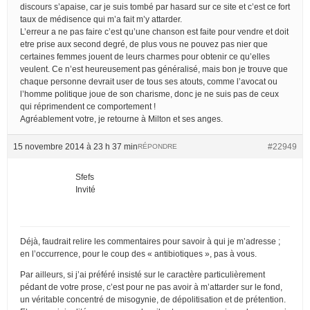
discours s’apaise, car je suis tombé par hasard sur ce site et c’est ce fort
taux de médisence qui m’a fait m’y attarder.
L’erreur a ne pas faire c’est qu’une chanson est faite pour vendre et doit
etre prise aux second degré, de plus vous ne pouvez pas nier que
certaines femmes jouent de leurs charmes pour obtenir ce qu’elles
veulent. Ce n’est heureusement pas généralisé, mais bon je trouve que
chaque personne devrait user de tous ses atouts, comme l’avocat ou
l’homme politique joue de son charisme, donc je ne suis pas de ceux
qui réprimendent ce comportement !
Agréablement votre, je retourne à Milton et ses anges.
15 novembre 2014 à 23 h 37 min
#22949
RÉPONDRE
Sfefs
Invité
Déjà, faudrait relire les commentaires pour savoir à qui je m’adresse ;
en l’occurrence, pour le coup des « antibiotiques », pas à vous.
Par ailleurs, si j’ai préféré insisté sur le caractère particulièrement
pédant de votre prose, c’est pour ne pas avoir à m’attarder sur le fond,
un véritable concentré de misogynie, de dépolitisation et de prétention.