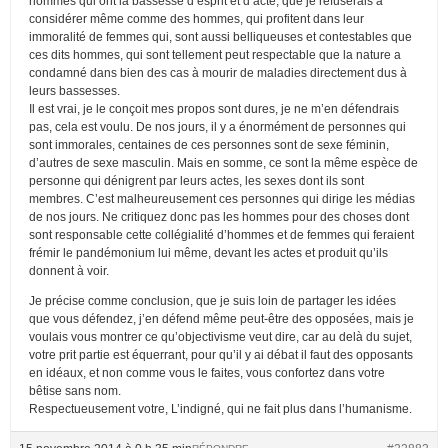
hommes qui ont la bassesse d’esprit et d’acte, que je refuserais à
considérer même comme des hommes, qui profitent dans leur
immoralité de femmes qui, sont aussi belliqueuses et contestables que
ces dits hommes, qui sont tellement peut respectable que la nature a
condamné dans bien des cas à mourir de maladies directement dus à
leurs bassesses.
Il est vrai, je le conçoit mes propos sont dures, je ne m’en défendrais
pas, cela est voulu. De nos jours, il y a énormément de personnes qui
sont immorales, centaines de ces personnes sont de sexe féminin,
d’autres de sexe masculin. Mais en somme, ce sont la même espèce de
personne qui dénigrent par leurs actes, les sexes dont ils sont
membres. C’est malheureusement ces personnes qui dirige les médias
de nos jours. Ne critiquez donc pas les hommes pour des choses dont
sont responsable cette collégialité d’hommes et de femmes qui feraient
frémir le pandémonium lui même, devant les actes et produit qu’ils
donnent à voir.
Je précise comme conclusion, que je suis loin de partager les idées
que vous défendez, j’en défend même peut-être des opposées, mais je
voulais vous montrer ce qu’objectivisme veut dire, car au delà du sujet,
votre prit partie est équerrant, pour qu’il y ai débat il faut des opposants
en idéaux, et non comme vous le faites, vous confortez dans votre
bêtise sans nom.
Respectueusement votre, L’indigné, qui ne fait plus dans l’humanisme.