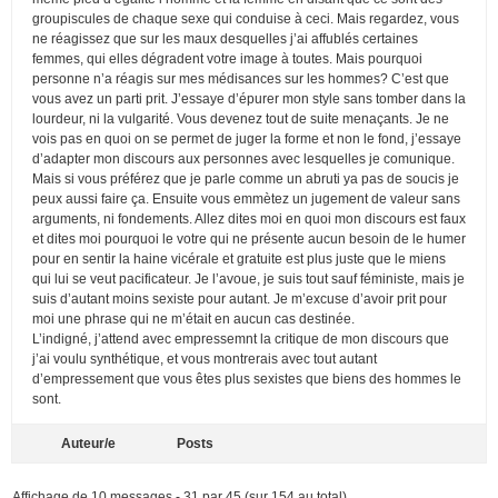
groupiscules de chaque sexe qui conduise à ceci. Mais regardez, vous
ne réagissez que sur les maux desquelles j’ai affublés certaines
femmes, qui elles dégradent votre image à toutes. Mais pourquoi
personne n’a réagis sur mes médisances sur les hommes? C’est que
vous avez un parti prit. J’essaye d’épurer mon style sans tomber dans la
lourdeur, ni la vulgarité. Vous devenez tout de suite menaçants. Je ne
vois pas en quoi on se permet de juger la forme et non le fond, j’essaye
d’adapter mon discours aux personnes avec lesquelles je comunique.
Mais si vous préférez que je parle comme un abruti ya pas de soucis je
peux aussi faire ça. Ensuite vous emmètez un jugement de valeur sans
arguments, ni fondements. Allez dites moi en quoi mon discours est faux
et dites moi pourquoi le votre qui ne présente aucun besoin de le humer
pour en sentir la haine vicérale et gratuite est plus juste que le miens
qui lui se veut pacificateur. Je l’avoue, je suis tout sauf féministe, mais je
suis d’autant moins sexiste pour autant. Je m’excuse d’avoir prit pour
moi une phrase qui ne m’était en aucun cas destinée.
L’indigné, j’attend avec empressemnt la critique de mon discours que
j’ai voulu synthétique, et vous montrerais avec tout autant
d’empressement que vous êtes plus sexistes que biens des hommes le
sont.
Auteur/e
Posts
Affichage de 10 messages - 31 par 45 (sur 154 au total)