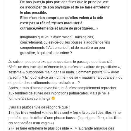
De nos jours,la plus part des filles que le principal est
de s’occuper de son physique et de se faire entretenir
le plus possible.
Elles n’ont rien compris,ce qu’elles voient à la télé
n’est pas la réalité!!!(filles maquiller à
outrance,vêtements et allure de prostituées…)
Imaginons que vous ayez raison. Dans ce cas,
concrètement, qu’est-ce-qui les pousse à adopter de tels
comportements ? Autrement dit, et de manière un peu
grossière, à qui profite le crime ?
Je suis un peu perplexe parce que dans le passage que tu as cité,
Sfefs, un des trucs qui m’énerve le plus c’est le « allure de prostituée »,
sexisme & putophobie main dans la main. Comment pourrait-il « avoir
raison » ? En quoi est-ce un « crime » de se « maquiller à outrance » ou
de porter des « vêtements de prostituée »…?
Après je suis d’accord avec toi que là, c’est complètement reprocher
aux femmes de suivre des injonctions patriarcales. Mais je ne le
formulerais pas comme ça
J’aurais plutôt envie de répondre que :
1) « les filles veulent », « les filles sont » (ou « la plupart des filles ») ne
peut être que le début d’une phrase fausse (à part, peut-être, « les filles
cis sont dotées d’un vagin »)
2) « se faire entretenir le plus possible » => la grande arnaque des