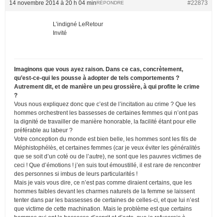
14 novembre 2014 à 20 h 04 min
#22873
RÉPONDRE
L’indigné LeRetour
Invité
Imaginons que vous ayez raison. Dans ce cas, concrètement,
qu’est-ce-qui les pousse à adopter de tels comportements ?
Autrement dit, et de manière un peu grossière, à qui profite le crime
?
Vous nous expliquez donc que c’est de l’incitation au crime ? Que les
hommes orchestrent les bassesses de certaines femmes qui n’ont pas
la dignité de travailler de manière honorable, la facilité étant pour elle
préférable au labeur ?
Votre conception du monde est bien belle, les hommes sont les fils de
Méphistophélès, et certaines femmes (car je veux éviter les généralités
que se soit d’un coté ou de l’autre), ne sont que les pauvres victimes de
ceci ! Que d’émotions ! j’en suis tout émoustillé, il est rare de rencontrer
des personnes si imbus de leurs particularités !
Mais je vais vous dire, ce n’est pas comme diraient certains, que les
hommes faibles devant les charmes naturels de la femme se laissent
tenter dans par les bassesses de certaines de celles-ci, et que lui n’est
que victime de cette machination. Mais le problème est que certains