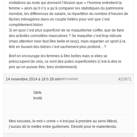
invitations au resto qui donnent l’illusion que « l’homme entretient la
femme » alors qu’il n’y a qu’à comparer les statistiques du patrimoine
mondial, les différences de salaire, la répartition du nombre d’heures de
tâches ménagères dans un couple hétéro pour voir que c’est
complètement bidon
3) en quoi c’est plus superficiel de se maquiller/se coiffer, que de faire
des activités connotées masculines ? Se maquiller c’est trop ridicule
(mais attention hein faut être belle et sexy), mais regarder un sport à la
télé en buvant des bières c’est vachement plus profond…?
Bref on encourage les femmes à être belles mais si elles se
préoccupent de cela, ce sont des putes superficielles (c’est-à-dire le
pire qu’on puisse être, bien évidemment).
14 novembre 2014 à 18 h 28 min
#22871
RÉPONDRE
Sfefs
Invité
Mes excuses, le mot « crime » n’est pas à prendre au sens littéral,
j’aurais dû le mettre entre guillemets. Désolé pour le malentendu.