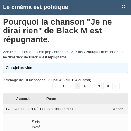
Le cinéma est politique
Pourquoi la chanson "Je ne
dirai rien" de Black M est
répugnante.
Accueil
›
Forums
›
Le coin pop-corn
›
Clips & Pubs
›
Pourquoi la chanson "Je
ne dirai rien" de Black M est répugnante.
Ce sujet est vide.
Affichage de 10 messages - 31 par 45 (sur 154 au total)
←
1
2
3
4
…
9
10
11
→
Auteur/e
Posts
14 novembre 2014 à 17 h 38 min
#22862
RÉPONDRE
Sfefs
Invité