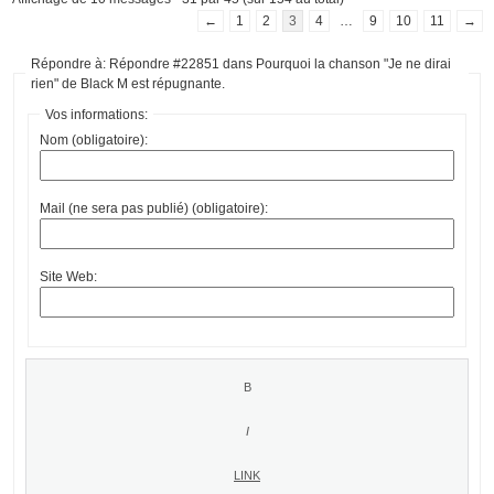
←
1
2
3
4
…
9
10
11
→
Répondre à: Répondre #22851 dans Pourquoi la chanson "Je ne dirai
rien" de Black M est répugnante.
Vos informations:
Nom (obligatoire):
Mail (ne sera pas publié) (obligatoire):
Site Web: