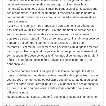
hommes qui ont la bassesse d’esprit et d’acte, que je refuserais à
considérer même comme des hommes, qui profitent dans leur
immoralité de femmes qui, sont aussi belliqueuses et contestables que
ces dits hommes, qui sont tellement peut respectable que la nature a
condamné dans bien des cas à mourir de maladies directement dus à
leurs bassesses.
Il est vrai, je le conçoit mes propos sont dures, je ne m’en défendrais
pas, cela est voulu. De nos jours, il y a énormément de personnes qui
sont immorales, centaines de ces personnes sont de sexe féminin,
d’autres de sexe masculin. Mais en somme, ce sont la même espèce de
personne qui dénigrent par leurs actes, les sexes dont ils sont
membres. C’est malheureusement ces personnes qui dirige les médias
de nos jours. Ne critiquez donc pas les hommes pour des choses dont
sont responsable cette collégialité d’hommes et de femmes qui feraient
frémir le pandémonium lui même, devant les actes et produit qu’ils
donnent à voir.
Je précise comme conclusion, que je suis loin de partager les idées
que vous défendez, j’en défend même peut-être des opposées, mais je
voulais vous montrer ce qu’objectivisme veut dire, car au delà du sujet,
votre prit partie est équerrant, pour qu’il y ai débat il faut des opposants
en idéaux, et non comme vous le faites, vous confortez dans votre
bêtise sans nom.
Respectueusement votre, L’indigné, qui ne fait plus dans l’humanisme.