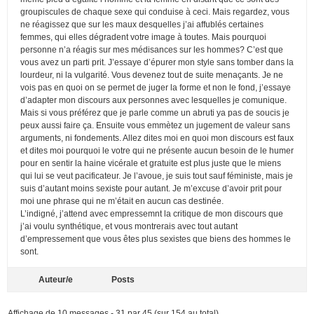
groupiscules de chaque sexe qui conduise à ceci. Mais regardez, vous
ne réagissez que sur les maux desquelles j’ai affublés certaines
femmes, qui elles dégradent votre image à toutes. Mais pourquoi
personne n’a réagis sur mes médisances sur les hommes? C’est que
vous avez un parti prit. J’essaye d’épurer mon style sans tomber dans la
lourdeur, ni la vulgarité. Vous devenez tout de suite menaçants. Je ne
vois pas en quoi on se permet de juger la forme et non le fond, j’essaye
d’adapter mon discours aux personnes avec lesquelles je comunique.
Mais si vous préférez que je parle comme un abruti ya pas de soucis je
peux aussi faire ça. Ensuite vous emmètez un jugement de valeur sans
arguments, ni fondements. Allez dites moi en quoi mon discours est faux
et dites moi pourquoi le votre qui ne présente aucun besoin de le humer
pour en sentir la haine vicérale et gratuite est plus juste que le miens
qui lui se veut pacificateur. Je l’avoue, je suis tout sauf féministe, mais je
suis d’autant moins sexiste pour autant. Je m’excuse d’avoir prit pour
moi une phrase qui ne m’était en aucun cas destinée.
L’indigné, j’attend avec empressemnt la critique de mon discours que
j’ai voulu synthétique, et vous montrerais avec tout autant
d’empressement que vous êtes plus sexistes que biens des hommes le
sont.
Auteur/e
Posts
Affichage de 10 messages - 31 par 45 (sur 154 au total)