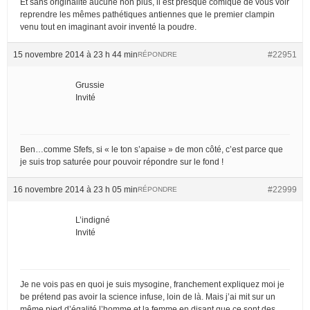
Et sans originalité aucune non plus, il est presque comique de vous voir
reprendre les mêmes pathétiques antiennes que le premier clampin
venu tout en imaginant avoir inventé la poudre.
15 novembre 2014 à 23 h 44 min
#22951
RÉPONDRE
Grussie
Invité
Ben…comme Sfefs, si « le ton s’apaise » de mon côté, c’est parce que
je suis trop saturée pour pouvoir répondre sur le fond !
16 novembre 2014 à 23 h 05 min
#22999
RÉPONDRE
L’indigné
Invité
Je ne vois pas en quoi je suis mysogine, franchement expliquez moi je
be prétend pas avoir la science infuse, loin de là. Mais j’ai mit sur un
même pied d’égalité l’homme et la femme en disant que ce sont des