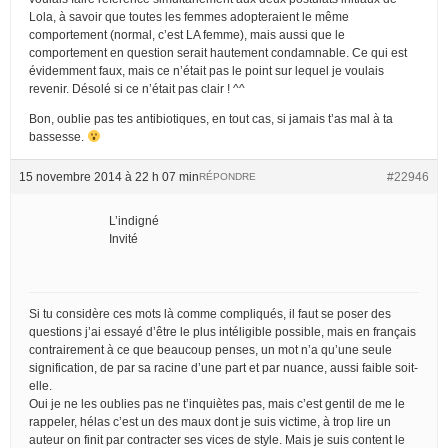
Lola, à savoir que toutes les femmes adopteraient le même
comportement (normal, c’est LA femme), mais aussi que le
comportement en question serait hautement condamnable. Ce qui est
évidemment faux, mais ce n’était pas le point sur lequel je voulais
revenir. Désolé si ce n’était pas clair ! ^^
Bon, oublie pas tes antibiotiques, en tout cas, si jamais t’as mal à ta
bassesse.
15 novembre 2014 à 22 h 07 min
#22946
RÉPONDRE
L’indigné
Invité
Si tu considère ces mots là comme compliqués, il faut se poser des
questions j’ai essayé d’être le plus intéligible possible, mais en français
contrairement à ce que beaucoup penses, un mot n’a qu’une seule
signification, de par sa racine d’une part et par nuance, aussi faible soit-
elle.
Oui je ne les oublies pas ne t’inquiètes pas, mais c’est gentil de me le
rappeler, hélas c’est un des maux dont je suis victime, à trop lire un
auteur on finit par contracter ses vices de style. Mais je suis content le