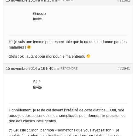
15 novembre 2014 à 0 h 35 min
#22882
RÉPONDRE
Grussie
Invité
Hii je suis une femme peu respectable que la nature condamne par des
maladies !
Sfefs : oki, autant pour moi pour le malentendu
15 novembre 2014 à 19 h 40 min
#22941
RÉPONDRE
Sfefs
Invité
Honnêtement, je reste coi devant l’irréalité de cette diatribe… Oui, moi
aussi je peux utiliser des mots compliqués pour donner l’impression de
dire des choses intelligentes.
@ Grussie : Sinon, par mon « admettons que vous ayez raison », je
voulais faire référence simultanément aux deux postulats initiaux de