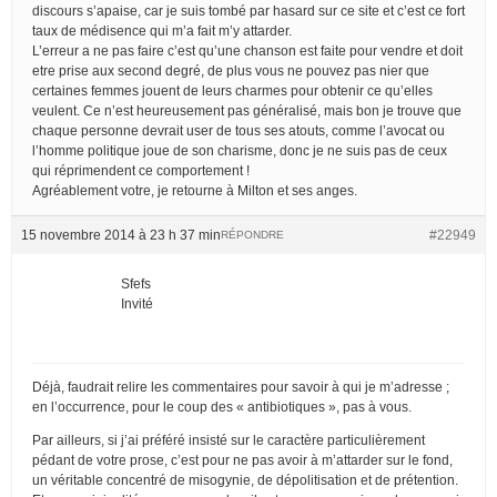
discours s’apaise, car je suis tombé par hasard sur ce site et c’est ce fort
taux de médisence qui m’a fait m’y attarder.
L’erreur a ne pas faire c’est qu’une chanson est faite pour vendre et doit
etre prise aux second degré, de plus vous ne pouvez pas nier que
certaines femmes jouent de leurs charmes pour obtenir ce qu’elles
veulent. Ce n’est heureusement pas généralisé, mais bon je trouve que
chaque personne devrait user de tous ses atouts, comme l’avocat ou
l’homme politique joue de son charisme, donc je ne suis pas de ceux
qui réprimendent ce comportement !
Agréablement votre, je retourne à Milton et ses anges.
15 novembre 2014 à 23 h 37 min
#22949
RÉPONDRE
Sfefs
Invité
Déjà, faudrait relire les commentaires pour savoir à qui je m’adresse ;
en l’occurrence, pour le coup des « antibiotiques », pas à vous.
Par ailleurs, si j’ai préféré insisté sur le caractère particulièrement
pédant de votre prose, c’est pour ne pas avoir à m’attarder sur le fond,
un véritable concentré de misogynie, de dépolitisation et de prétention.