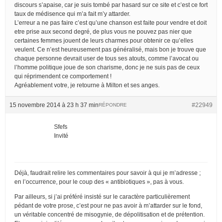
discours s’apaise, car je suis tombé par hasard sur ce site et c’est ce fort
taux de médisence qui m’a fait m’y attarder.
L’erreur a ne pas faire c’est qu’une chanson est faite pour vendre et doit
etre prise aux second degré, de plus vous ne pouvez pas nier que
certaines femmes jouent de leurs charmes pour obtenir ce qu’elles
veulent. Ce n’est heureusement pas généralisé, mais bon je trouve que
chaque personne devrait user de tous ses atouts, comme l’avocat ou
l’homme politique joue de son charisme, donc je ne suis pas de ceux
qui réprimendent ce comportement !
Agréablement votre, je retourne à Milton et ses anges.
15 novembre 2014 à 23 h 37 min
#22949
RÉPONDRE
Sfefs
Invité
Déjà, faudrait relire les commentaires pour savoir à qui je m’adresse ;
en l’occurrence, pour le coup des « antibiotiques », pas à vous.
Par ailleurs, si j’ai préféré insisté sur le caractère particulièrement
pédant de votre prose, c’est pour ne pas avoir à m’attarder sur le fond,
un véritable concentré de misogynie, de dépolitisation et de prétention.