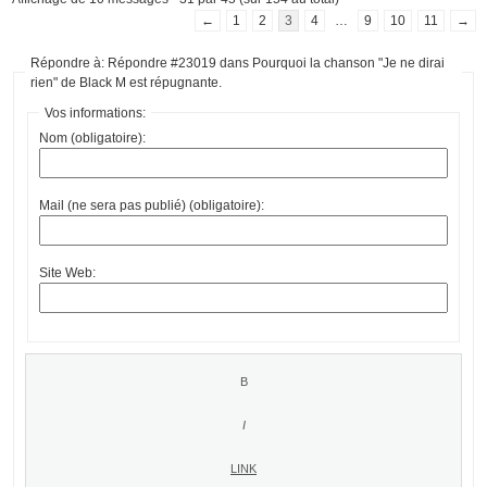
←
1
2
3
4
…
9
10
11
→
Répondre à: Répondre #23019 dans Pourquoi la chanson "Je ne dirai
rien" de Black M est répugnante.
Vos informations:
Nom (obligatoire):
Mail (ne sera pas publié) (obligatoire):
Site Web: