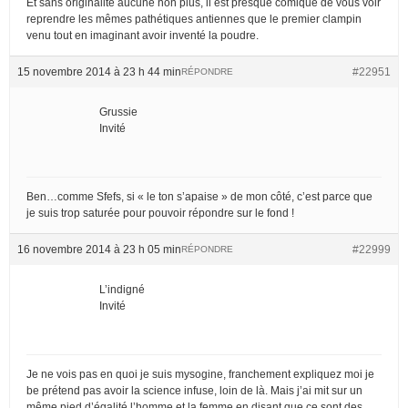
Et sans originalité aucune non plus, il est presque comique de vous voir
reprendre les mêmes pathétiques antiennes que le premier clampin
venu tout en imaginant avoir inventé la poudre.
15 novembre 2014 à 23 h 44 min
#22951
RÉPONDRE
Grussie
Invité
Ben…comme Sfefs, si « le ton s’apaise » de mon côté, c’est parce que
je suis trop saturée pour pouvoir répondre sur le fond !
16 novembre 2014 à 23 h 05 min
#22999
RÉPONDRE
L’indigné
Invité
Je ne vois pas en quoi je suis mysogine, franchement expliquez moi je
be prétend pas avoir la science infuse, loin de là. Mais j’ai mit sur un
même pied d’égalité l’homme et la femme en disant que ce sont des