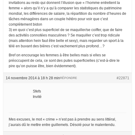
invitations au resto qui donnent l’illusion que « l’homme entretient la
femme » alors qu’il n’y a qu’à comparer les statistiques du patrimoine
mondial, les différences de salaire, la répartition du nombre d’heures de
tâches ménagères dans un couple hétéro pour voir que c’est
complètement bidon
3) en quoi c’est plus superficiel de se maquiller/se coiffer, que de faire
des activités connotées masculines ? Se maquiller c’est trop ridicule
(mais attention hein faut être belle et sexy), mais regarder un sport à la
télé en buvant des bières c’est vachement plus profond…?
Bref on encourage les femmes à être belles mais si elles se
préoccupent de cela, ce sont des putes superficielles (c’est-à-dire le
pire qu’on puisse être, bien évidemment).
14 novembre 2014 à 18 h 28 min
#22871
RÉPONDRE
Sfefs
Invité
Mes excuses, le mot « crime » n’est pas à prendre au sens littéral,
j’aurais dû le mettre entre guillemets. Désolé pour le malentendu.