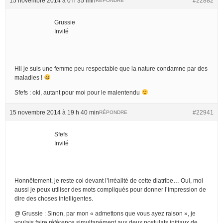
15 novembre 2014 à 0 h 35 min
#22882
RÉPONDRE
Grussie
Invité
Hii je suis une femme peu respectable que la nature condamne par des
maladies !
Sfefs : oki, autant pour moi pour le malentendu
15 novembre 2014 à 19 h 40 min
#22941
RÉPONDRE
Sfefs
Invité
Honnêtement, je reste coi devant l’irréalité de cette diatribe… Oui, moi
aussi je peux utiliser des mots compliqués pour donner l’impression de
dire des choses intelligentes.
@ Grussie : Sinon, par mon « admettons que vous ayez raison », je
voulais faire référence simultanément aux deux postulats initiaux de