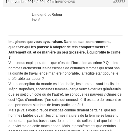
14 novembre 2014 à 20 h 04 min
#22873
RÉPONDRE
L’indigné LeRetour
Invité
Imaginons que vous ayez raison. Dans ce cas, concrètement,
qu’est-ce-qui les pousse à adopter de tels comportements ?
Autrement dit, et de manière un peu grossière, à qui profite le crime
?
Vous nous expliquez donc que c’est de l’incitation au crime ? Que les
hommes orchestrent les bassesses de certaines femmes qui n’ont pas
la dignité de travailler de manière honorable, la facilité étant pour elle
préférable au labeur ?
Votre conception du monde est bien belle, les hommes sont les fils de
Méphistophélès, et certaines femmes (car je veux éviter les généralités
que se soit d’un coté ou de l’autre), ne sont que les pauvres victimes de
ceci ! Que d’émotions ! j’en suis tout émoustillé, il est rare de rencontrer
des personnes si imbus de leurs particularités !
Mais je vais vous dire, ce n’est pas comme diraient certains, que les
hommes faibles devant les charmes naturels de la femme se laissent
tenter dans par les bassesses de certaines de celles-ci, et que lui n’est
que victime de cette machination. Mais le problème est que certains