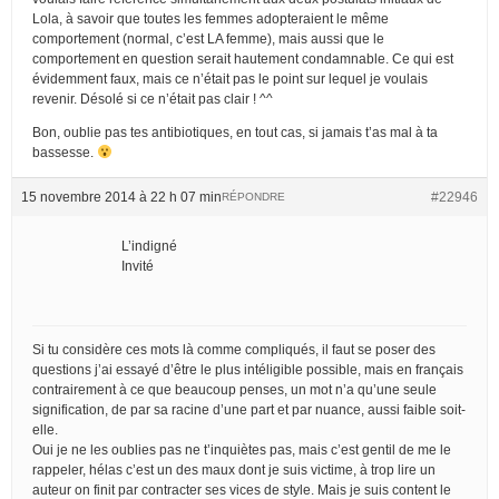
Lola, à savoir que toutes les femmes adopteraient le même
comportement (normal, c’est LA femme), mais aussi que le
comportement en question serait hautement condamnable. Ce qui est
évidemment faux, mais ce n’était pas le point sur lequel je voulais
revenir. Désolé si ce n’était pas clair ! ^^
Bon, oublie pas tes antibiotiques, en tout cas, si jamais t’as mal à ta
bassesse.
15 novembre 2014 à 22 h 07 min
#22946
RÉPONDRE
L’indigné
Invité
Si tu considère ces mots là comme compliqués, il faut se poser des
questions j’ai essayé d’être le plus intéligible possible, mais en français
contrairement à ce que beaucoup penses, un mot n’a qu’une seule
signification, de par sa racine d’une part et par nuance, aussi faible soit-
elle.
Oui je ne les oublies pas ne t’inquiètes pas, mais c’est gentil de me le
rappeler, hélas c’est un des maux dont je suis victime, à trop lire un
auteur on finit par contracter ses vices de style. Mais je suis content le