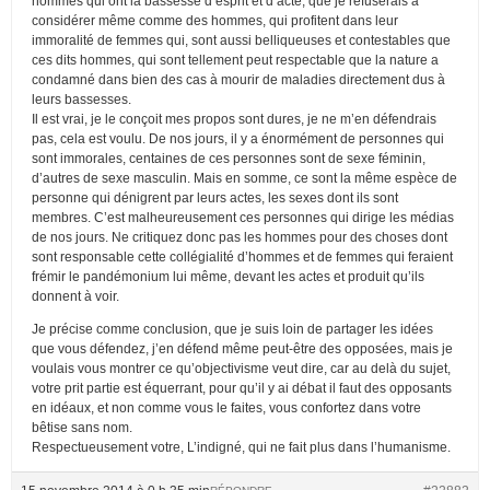
hommes qui ont la bassesse d’esprit et d’acte, que je refuserais à
considérer même comme des hommes, qui profitent dans leur
immoralité de femmes qui, sont aussi belliqueuses et contestables que
ces dits hommes, qui sont tellement peut respectable que la nature a
condamné dans bien des cas à mourir de maladies directement dus à
leurs bassesses.
Il est vrai, je le conçoit mes propos sont dures, je ne m’en défendrais
pas, cela est voulu. De nos jours, il y a énormément de personnes qui
sont immorales, centaines de ces personnes sont de sexe féminin,
d’autres de sexe masculin. Mais en somme, ce sont la même espèce de
personne qui dénigrent par leurs actes, les sexes dont ils sont
membres. C’est malheureusement ces personnes qui dirige les médias
de nos jours. Ne critiquez donc pas les hommes pour des choses dont
sont responsable cette collégialité d’hommes et de femmes qui feraient
frémir le pandémonium lui même, devant les actes et produit qu’ils
donnent à voir.
Je précise comme conclusion, que je suis loin de partager les idées
que vous défendez, j’en défend même peut-être des opposées, mais je
voulais vous montrer ce qu’objectivisme veut dire, car au delà du sujet,
votre prit partie est équerrant, pour qu’il y ai débat il faut des opposants
en idéaux, et non comme vous le faites, vous confortez dans votre
bêtise sans nom.
Respectueusement votre, L’indigné, qui ne fait plus dans l’humanisme.