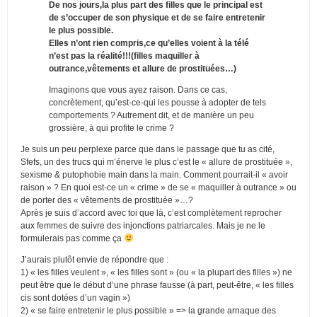
De nos jours,la plus part des filles que le principal est
de s’occuper de son physique et de se faire entretenir
le plus possible.
Elles n’ont rien compris,ce qu’elles voient à la télé
n’est pas la réalité!!!(filles maquiller à
outrance,vêtements et allure de prostituées…)
Imaginons que vous ayez raison. Dans ce cas,
concrètement, qu’est-ce-qui les pousse à adopter de tels
comportements ? Autrement dit, et de manière un peu
grossière, à qui profite le crime ?
Je suis un peu perplexe parce que dans le passage que tu as cité,
Sfefs, un des trucs qui m’énerve le plus c’est le « allure de prostituée »,
sexisme & putophobie main dans la main. Comment pourrait-il « avoir
raison » ? En quoi est-ce un « crime » de se « maquiller à outrance » ou
de porter des « vêtements de prostituée »…?
Après je suis d’accord avec toi que là, c’est complètement reprocher
aux femmes de suivre des injonctions patriarcales. Mais je ne le
formulerais pas comme ça
J’aurais plutôt envie de répondre que :
1) « les filles veulent », « les filles sont » (ou « la plupart des filles ») ne
peut être que le début d’une phrase fausse (à part, peut-être, « les filles
cis sont dotées d’un vagin »)
2) « se faire entretenir le plus possible » => la grande arnaque des