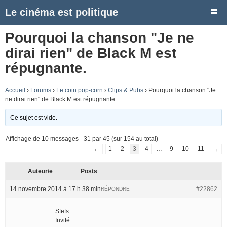
Le cinéma est politique
Pourquoi la chanson "Je ne
dirai rien" de Black M est
répugnante.
Accueil
›
Forums
›
Le coin pop-corn
›
Clips & Pubs
›
Pourquoi la chanson "Je
ne dirai rien" de Black M est répugnante.
Ce sujet est vide.
Affichage de 10 messages - 31 par 45 (sur 154 au total)
←
1
2
3
4
…
9
10
11
→
Auteur/e
Posts
14 novembre 2014 à 17 h 38 min
#22862
RÉPONDRE
Sfefs
Invité