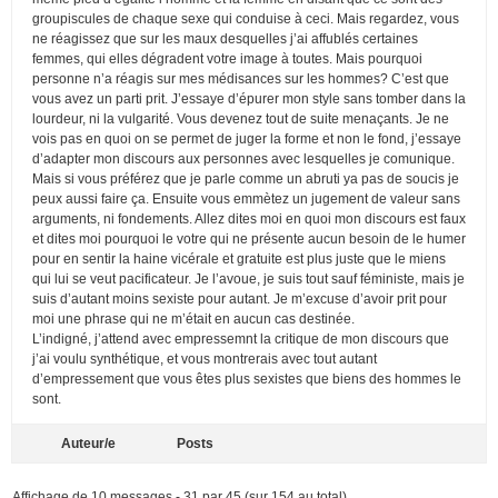
groupiscules de chaque sexe qui conduise à ceci. Mais regardez, vous
ne réagissez que sur les maux desquelles j’ai affublés certaines
femmes, qui elles dégradent votre image à toutes. Mais pourquoi
personne n’a réagis sur mes médisances sur les hommes? C’est que
vous avez un parti prit. J’essaye d’épurer mon style sans tomber dans la
lourdeur, ni la vulgarité. Vous devenez tout de suite menaçants. Je ne
vois pas en quoi on se permet de juger la forme et non le fond, j’essaye
d’adapter mon discours aux personnes avec lesquelles je comunique.
Mais si vous préférez que je parle comme un abruti ya pas de soucis je
peux aussi faire ça. Ensuite vous emmètez un jugement de valeur sans
arguments, ni fondements. Allez dites moi en quoi mon discours est faux
et dites moi pourquoi le votre qui ne présente aucun besoin de le humer
pour en sentir la haine vicérale et gratuite est plus juste que le miens
qui lui se veut pacificateur. Je l’avoue, je suis tout sauf féministe, mais je
suis d’autant moins sexiste pour autant. Je m’excuse d’avoir prit pour
moi une phrase qui ne m’était en aucun cas destinée.
L’indigné, j’attend avec empressemnt la critique de mon discours que
j’ai voulu synthétique, et vous montrerais avec tout autant
d’empressement que vous êtes plus sexistes que biens des hommes le
sont.
Auteur/e
Posts
Affichage de 10 messages - 31 par 45 (sur 154 au total)