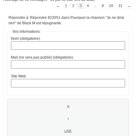
←
1
2
3
4
…
9
10
11
→
Répondre à: Répondre #23051 dans Pourquoi la chanson "Je ne dirai
rien" de Black M est répugnante.
Vos informations:
Nom (obligatoire):
Mail (ne sera pas publié) (obligatoire):
Site Web: