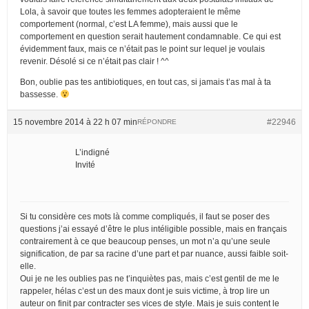
Lola, à savoir que toutes les femmes adopteraient le même
comportement (normal, c’est LA femme), mais aussi que le
comportement en question serait hautement condamnable. Ce qui est
évidemment faux, mais ce n’était pas le point sur lequel je voulais
revenir. Désolé si ce n’était pas clair ! ^^
Bon, oublie pas tes antibiotiques, en tout cas, si jamais t’as mal à ta
bassesse.
15 novembre 2014 à 22 h 07 min
#22946
RÉPONDRE
L’indigné
Invité
Si tu considère ces mots là comme compliqués, il faut se poser des
questions j’ai essayé d’être le plus intéligible possible, mais en français
contrairement à ce que beaucoup penses, un mot n’a qu’une seule
signification, de par sa racine d’une part et par nuance, aussi faible soit-
elle.
Oui je ne les oublies pas ne t’inquiètes pas, mais c’est gentil de me le
rappeler, hélas c’est un des maux dont je suis victime, à trop lire un
auteur on finit par contracter ses vices de style. Mais je suis content le