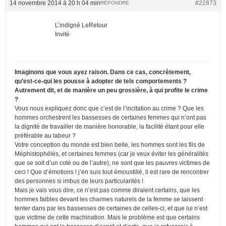
14 novembre 2014 à 20 h 04 min
#22873
RÉPONDRE
L’indigné LeRetour
Invité
Imaginons que vous ayez raison. Dans ce cas, concrètement,
qu’est-ce-qui les pousse à adopter de tels comportements ?
Autrement dit, et de manière un peu grossière, à qui profite le crime
?
Vous nous expliquez donc que c’est de l’incitation au crime ? Que les
hommes orchestrent les bassesses de certaines femmes qui n’ont pas
la dignité de travailler de manière honorable, la facilité étant pour elle
préférable au labeur ?
Votre conception du monde est bien belle, les hommes sont les fils de
Méphistophélès, et certaines femmes (car je veux éviter les généralités
que se soit d’un coté ou de l’autre), ne sont que les pauvres victimes de
ceci ! Que d’émotions ! j’en suis tout émoustillé, il est rare de rencontrer
des personnes si imbus de leurs particularités !
Mais je vais vous dire, ce n’est pas comme diraient certains, que les
hommes faibles devant les charmes naturels de la femme se laissent
tenter dans par les bassesses de certaines de celles-ci, et que lui n’est
que victime de cette machination. Mais le problème est que certains