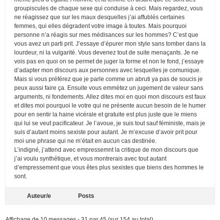
groupiscules de chaque sexe qui conduise à ceci. Mais regardez, vous
ne réagissez que sur les maux desquelles j’ai affublés certaines
femmes, qui elles dégradent votre image à toutes. Mais pourquoi
personne n’a réagis sur mes médisances sur les hommes? C’est que
vous avez un parti prit. J’essaye d’épurer mon style sans tomber dans la
lourdeur, ni la vulgarité. Vous devenez tout de suite menaçants. Je ne
vois pas en quoi on se permet de juger la forme et non le fond, j’essaye
d’adapter mon discours aux personnes avec lesquelles je comunique.
Mais si vous préférez que je parle comme un abruti ya pas de soucis je
peux aussi faire ça. Ensuite vous emmètez un jugement de valeur sans
arguments, ni fondements. Allez dites moi en quoi mon discours est faux
et dites moi pourquoi le votre qui ne présente aucun besoin de le humer
pour en sentir la haine vicérale et gratuite est plus juste que le miens
qui lui se veut pacificateur. Je l’avoue, je suis tout sauf féministe, mais je
suis d’autant moins sexiste pour autant. Je m’excuse d’avoir prit pour
moi une phrase qui ne m’était en aucun cas destinée.
L’indigné, j’attend avec empressemnt la critique de mon discours que
j’ai voulu synthétique, et vous montrerais avec tout autant
d’empressement que vous êtes plus sexistes que biens des hommes le
sont.
Auteur/e
Posts
Affichage de 10 messages - 31 par 45 (sur 154 au total)