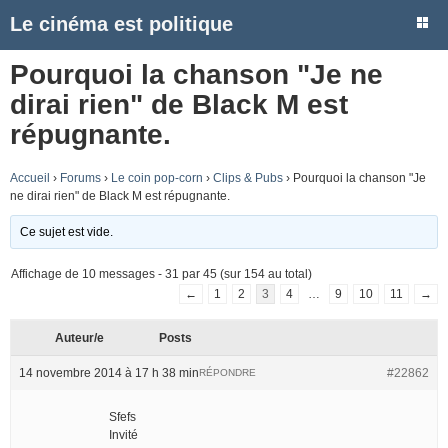
Le cinéma est politique
Pourquoi la chanson "Je ne
dirai rien" de Black M est
répugnante.
Accueil
›
Forums
›
Le coin pop-corn
›
Clips & Pubs
›
Pourquoi la chanson "Je
ne dirai rien" de Black M est répugnante.
Ce sujet est vide.
Affichage de 10 messages - 31 par 45 (sur 154 au total)
←
1
2
3
4
…
9
10
11
→
Auteur/e
Posts
14 novembre 2014 à 17 h 38 min
#22862
RÉPONDRE
Sfefs
Invité