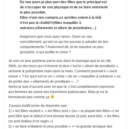
De nos jours,la plus part des filles que le principal est
de s’occuper de son physique et de se faire entretenir
le plus possible.
Elles n’ont rien compris,ce qu’elles voient à la télé
n’est pas la réalité!!!(filles maquiller à
outrance,vêtements et allure de prostituées…)
Imaginons que vous ayez raison. Dans ce cas,
concrètement, qu’est-ce-qui les pousse à adopter de tels
comportements ? Autrement dit, et de manière un peu
grossière, à qui profite le crime ?
Je suis un peu perplexe parce que dans le passage que tu as cité,
Sfefs, un des trucs qui m’énerve le plus c’est le « allure de prostituée »,
sexisme & putophobie main dans la main. Comment pourrait-il « avoir
raison » ? En quoi est-ce un « crime » de se « maquiller à outrance » ou
de porter des « vêtements de prostituée »…?
Après je suis d’accord avec toi que là, c’est complètement reprocher
aux femmes de suivre des injonctions patriarcales. Mais je ne le
formulerais pas comme ça
J’aurais plutôt envie de répondre que :
1) « les filles veulent », « les filles sont » (ou « la plupart des filles ») ne
peut être que le début d’une phrase fausse (à part, peut-être, « les filles
cis sont dotées d’un vagin »)
2) « se faire entretenir le plus possible » => la grande arnaque des