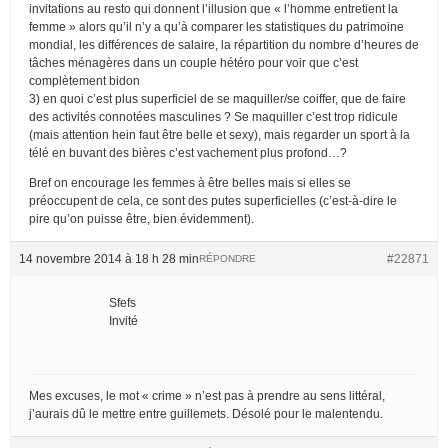
invitations au resto qui donnent l’illusion que « l’homme entretient la
femme » alors qu’il n’y a qu’à comparer les statistiques du patrimoine
mondial, les différences de salaire, la répartition du nombre d’heures de
tâches ménagères dans un couple hétéro pour voir que c’est
complètement bidon
3) en quoi c’est plus superficiel de se maquiller/se coiffer, que de faire
des activités connotées masculines ? Se maquiller c’est trop ridicule
(mais attention hein faut être belle et sexy), mais regarder un sport à la
télé en buvant des bières c’est vachement plus profond…?
Bref on encourage les femmes à être belles mais si elles se
préoccupent de cela, ce sont des putes superficielles (c’est-à-dire le
pire qu’on puisse être, bien évidemment).
14 novembre 2014 à 18 h 28 min
#22871
RÉPONDRE
Sfefs
Invité
Mes excuses, le mot « crime » n’est pas à prendre au sens littéral,
j’aurais dû le mettre entre guillemets. Désolé pour le malentendu.