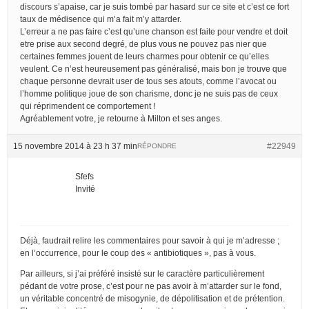
discours s’apaise, car je suis tombé par hasard sur ce site et c’est ce fort
taux de médisence qui m’a fait m’y attarder.
L’erreur a ne pas faire c’est qu’une chanson est faite pour vendre et doit
etre prise aux second degré, de plus vous ne pouvez pas nier que
certaines femmes jouent de leurs charmes pour obtenir ce qu’elles
veulent. Ce n’est heureusement pas généralisé, mais bon je trouve que
chaque personne devrait user de tous ses atouts, comme l’avocat ou
l’homme politique joue de son charisme, donc je ne suis pas de ceux
qui réprimendent ce comportement !
Agréablement votre, je retourne à Milton et ses anges.
15 novembre 2014 à 23 h 37 min
#22949
RÉPONDRE
Sfefs
Invité
Déjà, faudrait relire les commentaires pour savoir à qui je m’adresse ;
en l’occurrence, pour le coup des « antibiotiques », pas à vous.
Par ailleurs, si j’ai préféré insisté sur le caractère particulièrement
pédant de votre prose, c’est pour ne pas avoir à m’attarder sur le fond,
un véritable concentré de misogynie, de dépolitisation et de prétention.