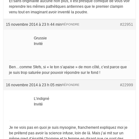
Et sans originalité aucune non plus, il est presque comique de vous voir
reprendre les mêmes pathétiques antiennes que le premier clampin
venu tout en imaginant avoir inventé la poudre.
15 novembre 2014 à 23 h 44 min
#22951
RÉPONDRE
Grussie
Invité
Ben…comme Sfefs, si « le ton s’apaise » de mon côté, c’est parce que
je suis trop saturée pour pouvoir répondre sur le fond !
16 novembre 2014 à 23 h 05 min
#22999
RÉPONDRE
L’indigné
Invité
Je ne vois pas en quoi je suis mysogine, franchement expliquez moi je
be prétend pas avoir la science infuse, loin de là. Mais j’ai mit sur un
même pied d’égalité l’homme et la femme en disant que ce sont des