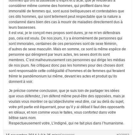
hommes qui ont la bassesse d’esprit et d’acte, que je refuserais à
considérer même comme des hommes, qui profitent dans leur
immoralité de femmes qui, sont aussi belliqueuses et contestables que
ces dits hommes, qui sont tellement peut respectable que la nature a
condamné dans bien des cas à mourir de maladies directement dus à
leurs bassesses.
Il est vrai, je le conçoit mes propos sont dures, je ne m’en défendrais
pas, cela est voulu. De nos jours, il y a énormément de personnes qui
sont immorales, centaines de ces personnes sont de sexe féminin,
d’autres de sexe masculin. Mais en somme, ce sont la même espèce de
personne qui dénigrent par leurs actes, les sexes dont ils sont
membres. C’est malheureusement ces personnes qui dirige les médias
de nos jours. Ne critiquez donc pas les hommes pour des choses dont
sont responsable cette collégialité d’hommes et de femmes qui feraient
frémir le pandémonium lui même, devant les actes et produit qu’ils
donnent à voir.
Je précise comme conclusion, que je suis loin de partager les idées
que vous défendez, j’en défend même peut-être des opposées, mais je
voulais vous montrer ce qu’objectivisme veut dire, car au delà du sujet,
votre prit partie est équerrant, pour qu’il y ai débat il faut des opposants
en idéaux, et non comme vous le faites, vous confortez dans votre
bêtise sans nom.
Respectueusement votre, L’indigné, qui ne fait plus dans l’humanisme.