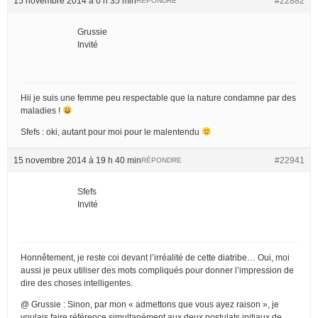
15 novembre 2014 à 0 h 35 min
#22882
RÉPONDRE
Grussie
Invité
Hii je suis une femme peu respectable que la nature condamne par des
maladies !
Sfefs : oki, autant pour moi pour le malentendu
15 novembre 2014 à 19 h 40 min
#22941
RÉPONDRE
Sfefs
Invité
Honnêtement, je reste coi devant l’irréalité de cette diatribe… Oui, moi
aussi je peux utiliser des mots compliqués pour donner l’impression de
dire des choses intelligentes.
@ Grussie : Sinon, par mon « admettons que vous ayez raison », je
voulais faire référence simultanément aux deux postulats initiaux de