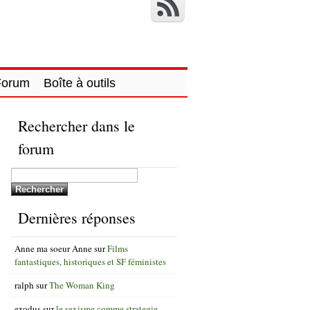
Forum
Boîte à outils
Rechercher dans le
forum
Dernières réponses
Anne ma soeur Anne
sur
Films
fantastiques, historiques et SF féministes
ralph
sur
The Woman King
exodus
sur
le sexisme comme strategie