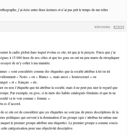
thographe, j’ai écris entre deux lectures et n’ai pas prit le temps de me relire
#23019
RÉPONDRE
sumer le cadre global dans lequel évolue ce site, tel que je le perçois. Parce que j’ai
vigues à 15 000 lieux de nos côtes et que les gens en ont un peu marre de réexpliquer
c essayer de m’y coller à ma manière.
 » sont considérés comme des étiquettes que la société attribue à tel ou tel
videmment « Noirs » ou « Blancs », mais aussi « homosexuel » ou
anger » et « français » etc.
 ou non l’étiquette que lui attribue la société, mais il ne peut pas nier le regard que
 groupe. Par exemple, en gros, si tu mets des habits catalogués féminins et que tu ne
 société va te voir comme « femme ».
 tu es d’accord.
s de ce site est de considérer que ces étiquettes ne sont pas de pures descriptions de la
ories politiques qui servent à la domination d’un groupe (qui s’attribue lui même une
e (auquel le premier groupe attribue une étiquette). Le premier groupe a comme soucis
 cette catégorisation pour une objectivité descriptive.