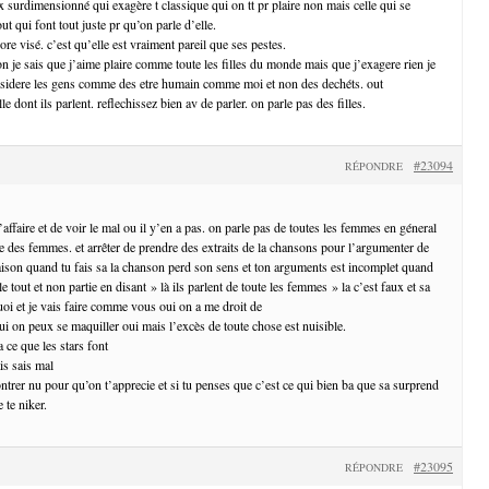
surdimensionné qui exagère t classique qui on tt pr plaire non mais celle qui se
ut qui font tout juste pr qu’on parle d’elle.
ore visé. c’est qu’elle est vraiment pareil que ses pestes.
n je sais que j’aime plaire comme toute les filles du monde mais que j’exagere rien je
onsidere les gens comme des etre humain comme moi et non des dechéts. out
le dont ils parlent. reflechissez bien av de parler. on parle pas des filles.
#23094
RÉPONDRE
’affaire et de voir le mal ou il y’en a pas. on parle pas de toutes les femmes en géneral
ie des femmes. et arrêter de prendre des extraits de la chansons pour l’argumenter de
ison quand tu fais sa la chanson perd son sens et ton arguments est incomplet quand
e tout et non partie en disant » là ils parlent de toute les femmes » la c’est faux et sa
uoi et je vais faire comme vous oui on a me droit de
ui on peux se maquiller oui mais l’excès de toute chose est nuisible.
a ce que les stars font
is sais mal
ntrer nu pour qu’on t’apprecie et si tu penses que c’est ce qui bien ba que sa surprend
 te niker.
#23095
RÉPONDRE