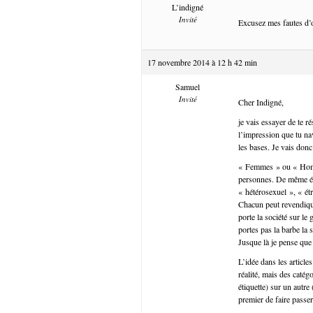
L’indigné
Invité
Excusez mes fautes d’or
17 novembre 2014 à 12 h 42 min
Samuel
Invité
Cher Indigné,
je vais essayer de te ré
l’impression que tu na
les bases. Je vais don
« Femmes » ou « Hommes
personnes. De même é
« hétérosexuel », « étr
Chacun peut revendiquer
porte la société sur le
portes pas la barbe la
Jusque là je pense que
L’idée dans les article
réalité, mais des catég
étiquette) sur un autr
premier de faire passer