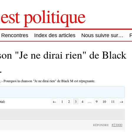
est politique
Rencontres
Index des articles
Nous suivre sur…
on "Je ne dirai rien" de Black
.
s
›
Pourquoi la chanson "Je ne dirai rien" de Black M est répugnante.
tal)
←
1
2
3
4
…
9
10
11
→
#23000
RÉPONDRE