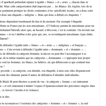
d’apartheid prétendait séparer à égalité « blancs » et « noirs », chacun dans le
cité. Mais cette catégorisation était imposée par … les Blancs. En Algérie, lors de la
u gentiment protéger les droits coutumiers et les spécificités locales, on a donc créer
 et donc une étiquette « indigène ». Mais qui donc a définit ces étiquettes ?
ations dépendent lourdement du lieu et du moment. Par exemple l’étiquette
ribuée en France par les non-musulmans. (Cf Sarkozy parlant de musulmans pour un
 Mohamed Merrah) alors que, au hasard, à Mossoul, c’est le contraire. On invente une
ans » et on l’attribue à des gens qui, eux, se revendiquent musulmans (type chiite,
 dépend !
 de défendre l’égalité entre « blancs » et « noirs », « indigènes » et français »,
s ». Cela revient à défendre l’égalité entre « dominants » et « dominés » …
nc de défendre la catégorie dominée, la laisser ou peut être l’accompagner à se
rie, de la même manière que les catégories « dominantes » s’approprie leur propre
e sont les hommes, les blancs, les hétéros, etc qui définissent ce que contient leur
non ?
ossède » sa catégorie, son identité, son étiquette, à mon sens elles disparaissent
enir des éléments parmi d’autres de définition d’identités individuelles.
e Black M peut illustrer ce point de vue : la catégorie « femme » est clairement
 » et sert clairement à limiter l’espace d’épanouissement des personnes rangées dans
 (A travers l’insulte et la violence)
s te dire.
 tu reconnaisses l’existence des catégories « hommes » et « femmes », la seul