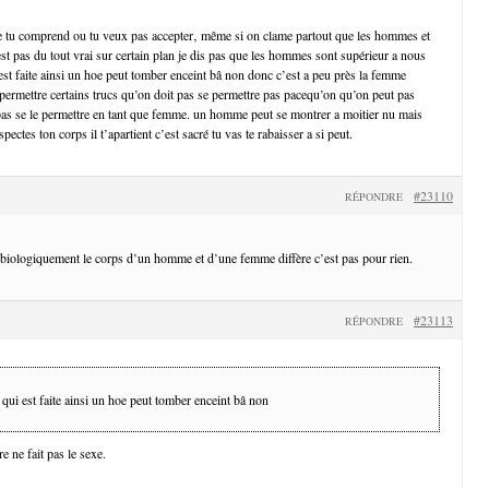
ue tu comprend ou tu veux pas accepter‚ même si on clame partout que les hommes et
t pas du tout vrai sur certain plan je dis pas que les hommes sont supérieur a nous
 est faite ainsi un hoe peut tomber enceint bâ non donc c’est a peu près la femme
permettre certains trucs qu’on doit pas se permettre pas pacequ’on qu’on peut pas
as se le permettre en tant que femme. un homme peut se montrer a moitier nu mais
ectes ton corps il t’apartient c’est sacré tu vas te rabaisser a si peut.
#23110
RÉPONDRE
e biologiquement le corps d’un homme et d’une femme diffère c’est pas pour rien.
#23113
RÉPONDRE
e qui est faite ainsi un hoe peut tomber enceint bâ non
re ne fait pas le sexe.