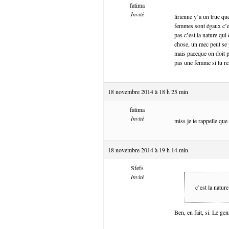
fatima
Invité
lirienne y’a un truc q
femmes sont égaux c’es
pas c’est la nature qui
chose, un mec peut se 
mais paceque on doit p
pas une femme si tu resp
18 novembre 2014 à 18 h 25 min
fatima
Invité
miss je te rappelle qu
18 novembre 2014 à 19 h 14 min
Sfefs
Invité
c’est la natur
Ben, en fait, si. Le gen