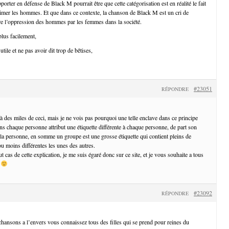
orter en défense de Black M pourrait être que cette catégorisation est en réalité le fait
mer les hommes. Et que dans ce contexte, la chanson de Black M est un cri de
tre l’oppression des hommes par les femmes dans la société.
plus facilement,
utile et ne pas avoir dit trop de bêtises,
#23051
RÉPONDRE
et à des miles de ceci, mais je ne vois pas pourquoi une telle enclave dans ce principe
ns chaque personne attribut une étiquette différente à chaque personne, de part son
 la personne, en somme un groupe est une grosse étiquette qui contient pleins de
 ou moins différentes les unes des autres.
t cas de cette explication, je me suis égaré donc sur ce site, et je vous souhaite a tous
n
#23092
RÉPONDRE
hansons a l’envers vous connaissez tous des filles qui se prend pour reines du