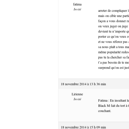
fatima
Invité
arreter de compliquer l
mais on cible une part
façon a vous donner ra
on veux juger on juge l
devient tu n’importe q
porter ce qu’on veux o
et ne vous réferez pas 
sa nous plaît a tous ma
même popularité redesce
pas tu la chercher sa f
t’a pas besoin de te mo
surprend qu’on est just
18 novembre 2014 à 13 h 36 min
Lirienne
Invité
Fatima : En insultant 
Black M fait du tort à
couchant.
18 novembre 2014 à 15 h 09 min