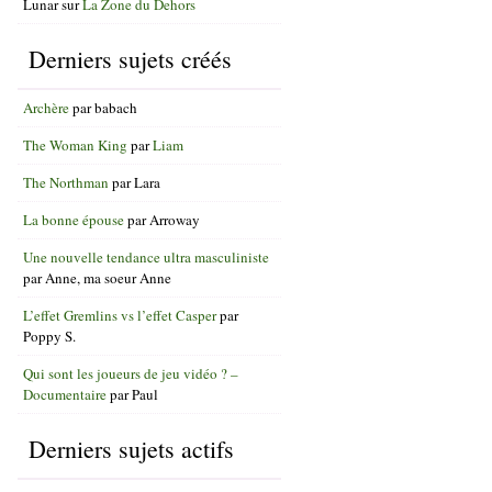
Lunar
sur
La Zone du Dehors
Derniers sujets créés
Archère
par
babach
The Woman King
par
Liam
The Northman
par
Lara
La bonne épouse
par
Arroway
Une nouvelle tendance ultra masculiniste
par
Anne, ma soeur Anne
L’effet Gremlins vs l’effet Casper
par
Poppy S.
Qui sont les joueurs de jeu vidéo ? –
Documentaire
par
Paul
Derniers sujets actifs