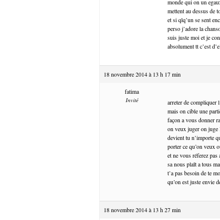
monde qui on un egaux 
mettent au dessus de to
et si qlq’un se sent enc
perso j’adore la chanso
suis juste moi et je c
absolument tt c’est d’el
18 novembre 2014 à 13 h 17 min
fatima
Invité
arreter de compliquer l
mais on cible une part
façon a vous donner ra
on veux juger on juge l
devient tu n’importe q
porter ce qu’on veux o
et ne vous réferez pas 
sa nous plaît a tous ma
t’a pas besoin de te mo
qu’on est juste envie de
18 novembre 2014 à 13 h 27 min