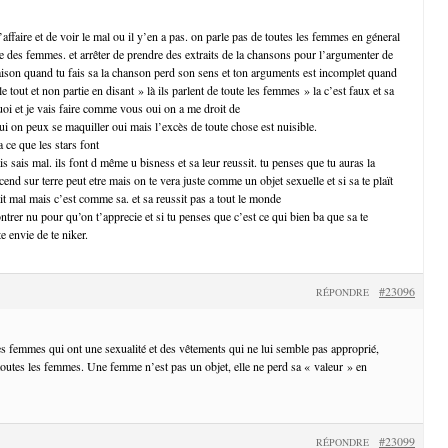
’affaire et de voir le mal ou il y’en a pas. on parle pas de toutes les femmes en géneral
ie des femmes. et arrêter de prendre des extraits de la chansons pour l’argumenter de
ison quand tu fais sa la chanson perd son sens et ton arguments est incomplet quand
e tout et non partie en disant » là ils parlent de toute les femmes » la c’est faux et sa
uoi et je vais faire comme vous oui on a me droit de
ui on peux se maquiller oui mais l’excès de toute chose est nuisible.
a ce que les stars font
is sais mal. ils font d même u bisness et sa leur reussit. tu penses que tu auras la
nd sur terre peut etre mais on te vera juste comme un objet sexuelle et si sa te plaït
ait mal mais c’est comme sa. et sa reussit pas a tout le monde
ntrer nu pour qu’on t’apprecie et si tu penses que c’est ce qui bien ba que sa te
e envie de te niker.
#23096
RÉPONDRE
les femmes qui ont une sexualité et des vêtements qui ne lui semble pas approprié,
 toutes les femmes. Une femme n’est pas un objet, elle ne perd sa « valeur » en
#23099
RÉPONDRE