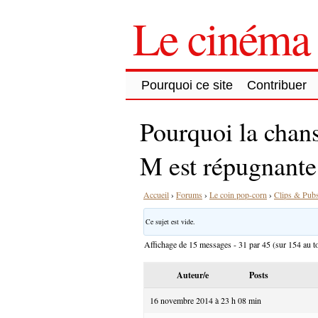
Le cinéma 
Pourquoi ce site
Contribuer
Pourquoi la chans
M est répugnante
Accueil
›
Forums
›
Le coin pop-corn
›
Clips & Pub
Ce sujet est vide.
Affichage de 15 messages - 31 par 45 (sur 154 au to
Auteur/e
Posts
16 novembre 2014 à 23 h 08 min