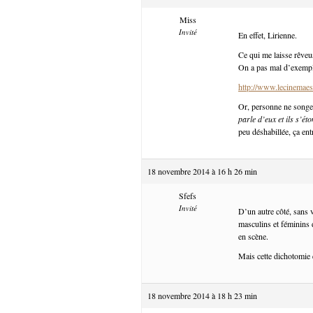
Miss
Invité
En effet, Lirienne.
Ce qui me laisse rêveu
On a pas mal d’exemple
http://www.lecinemaest
Or, personne ne songe
parle d’eux et ils s’ét
peu déshabillée, ça en
18 novembre 2014 à 16 h 26 min
Sfefs
Invité
D’un autre côté, sans 
masculins et féminins d
en scène.
Mais cette dichotomie 
18 novembre 2014 à 18 h 23 min