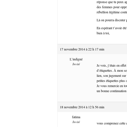
réponse que tu peux app
des femmes pour oppri
rébellion légitime con
Là on pourra discuter 
En espérant t’avoir été 
bien à toi,
17 novembre 2014 à 22 h 17 min
L’indigné
Invité
Je vois, j’étais en eff
d’étiquettes. À mon se
lien, son jugement sur
petites étiquettes plus
Je vous remercie en tou
un bonne continuatio
18 novembre 2014 à 12 h 56 min
fatima
Invité
vous comprenez cette c