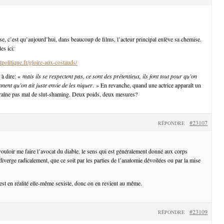
se, c’est qu’aujourd’hui, dans beaucoup de films, l’acteur principal enlève sa chemise.
s ici:
politique.fr/gloire-aux-costauds/
 à dire: «
mais ils se respectent pas, ce sont des prétentieux, ils font tout pour qu’on
onnent qu’on ait juste envie de les niquer
. » En revanche, quand une actrice apparaît un
traîne pas mal de slut-shaming. Deux poids, deux mesures?
#23107
RÉPONDRE
vouloir me faire l’avocat du diable, le sens qui est généralement donné aux corps
iverge radicalement, que ce soit par les parties de l’anatomie dévoilées ou par la mise
est en réalité elle-même sexiste, donc on en revient au même.
#23109
RÉPONDRE