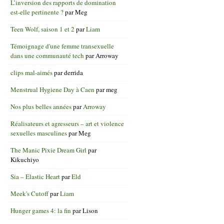
L’inversion des rapports de domination
est-elle pertinente ?
par
Meg
Teen Wolf, saison 1 et 2
par
Liam
Témoignage d'une femme transexuelle
dans une communauté tech
par
Arroway
clips mal-aimés
par
derrida
Menstrual Hygiene Day à Caen
par
meg
Nos plus belles années
par
Arroway
Réalisateurs et agresseurs – art et violence
sexuelles masculines
par
Meg
The Manic Pixie Dream Girl
par
Kikuchiyo
Sia – Elastic Heart
par
Eld
Meek's Cutoff
par
Liam
Hunger games 4: la fin
par
Lison