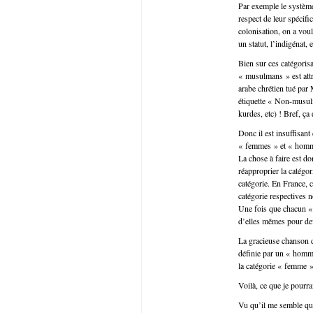
Par exemple le système 
respect de leur spécifi
colonisation, on a voul
un statut, l’indigénat,
Bien sur ces catégoris
« musulmans » est att
arabe chrétien tué par
étiquette « Non-musulm
kurdes, etc) ! Bref, ça
Donc il est insuffisant
« femmes » et « homme
La chose à faire est do
réapproprier la catégo
catégorie. En France, c
catégorie respectives 
Une fois que chacun « p
d’elles mêmes pour dev
La gracieuse chanson d
définie par un « homme
la catégorie « femme ».
Voilà, ce que je pourrai
Vu qu’il me semble que