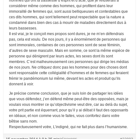
hommes qui ont la bassesse d’esprit et d’acte, que je refuserais à
considérer même comme des hommes, qui profitent dans leur
immoralité de femmes qui, sont aussi belliqueuses et contestables que
ces dits hommes, qui sont tellement peut respectable que la nature a
condamné dans bien des cas à mourir de maladies directement dus à
leurs bassesses.
Il est vrai, je le conçoit mes propos sont dures, je ne m’en défendrais
pas, cela est voulu. De nos jours, il y a énormément de personnes qui
sont immorales, centaines de ces personnes sont de sexe féminin,
d’autres de sexe masculin. Mais en somme, ce sont la même espèce de
personne qui dénigrent par leurs actes, les sexes dont ils sont
membres. C’est malheureusement ces personnes qui dirige les médias
de nos jours. Ne critiquez donc pas les hommes pour des choses dont
sont responsable cette collégialité d’hommes et de femmes qui feraient
frémir le pandémonium lui même, devant les actes et produit qu’ils
donnent à voir.
Je précise comme conclusion, que je suis loin de partager les idées
que vous défendez, j’en défend même peut-être des opposées, mais je
voulais vous montrer ce qu’objectivisme veut dire, car au delà du sujet,
votre prit partie est équerrant, pour qu’il y ai débat il faut des opposants
en idéaux, et non comme vous le faites, vous confortez dans votre
bêtise sans nom.
Respectueusement votre, L’indigné, qui ne fait plus dans l’humanisme.