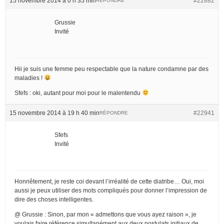
15 novembre 2014 à 0 h 35 min
#22882
RÉPONDRE
Grussie
Invité
Hii je suis une femme peu respectable que la nature condamne par des
maladies !
Sfefs : oki, autant pour moi pour le malentendu
15 novembre 2014 à 19 h 40 min
#22941
RÉPONDRE
Sfefs
Invité
Honnêtement, je reste coi devant l’irréalité de cette diatribe… Oui, moi
aussi je peux utiliser des mots compliqués pour donner l’impression de
dire des choses intelligentes.
@ Grussie : Sinon, par mon « admettons que vous ayez raison », je
voulais faire référence simultanément aux deux postulats initiaux de