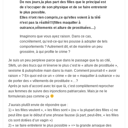
De nos jours,la plus part des filles que le principal est
de s’occuper de son physique et de se faire entretenir
le plus possible.
Elles n’ont rien compris,ce qu’elles voient à la télé
n’est pas la réalité!!!(filles maquiller à
outrance,vêtements et allure de prostituées…)
Imaginons que vous ayez raison. Dans ce cas,
concrètement, qu’est-ce-qui les pousse à adopter de tels
comportements ? Autrement dit, et de manière un peu
grossière, à qui profite le crime ?
Je suis un peu perplexe parce que dans le passage que tu as cité,
Sfefs, un des trucs qui m’énerve le plus c’est le « allure de prostituée »,
sexisme & putophobie main dans la main. Comment pourrait-il « avoir
raison » ? En quoi est-ce un « crime » de se « maquiller à outrance » ou
de porter des « vêtements de prostituée »…?
Après je suis d’accord avec toi que là, c’est complètement reprocher
aux femmes de suivre des injonctions patriarcales. Mais je ne le
formulerais pas comme ça
J’aurais plutôt envie de répondre que :
1) « les filles veulent », « les filles sont » (ou « la plupart des filles ») ne
peut être que le début d’une phrase fausse (à part, peut-être, « les filles
cis sont dotées d’un vagin »)
2) « se faire entretenir le plus possible » => la grande arnaque des