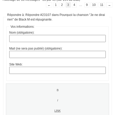
←
1
2
3
4
…
9
10
11
→
Répondre à: Répondre #23107 dans Pourquoi la chanson "Je ne dirai
rien" de Black M est répugnante.
Vos informations:
Nom (obligatoire):
Mail (ne sera pas publié) (obligatoire):
Site Web: