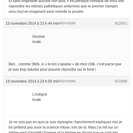
Et sans originalité aucune non plus, il est presque comique de vous voir
reprendre les mêmes pathétiques antiennes que le premier clampin
venu tout en imaginant avoir inventé la poudre.
15 novembre 2014 à 23 h 44 min
#22951
RÉPONDRE
Grussie
Invité
Ben…comme Sfefs, si « le ton s’apaise » de mon côté, c’est parce que
je suis trop saturée pour pouvoir répondre sur le fond !
16 novembre 2014 à 23 h 05 min
#22999
RÉPONDRE
L’indigné
Invité
Je ne vois pas en quoi je suis mysogine, franchement expliquez moi je
be prétend pas avoir la science infuse, loin de là. Mais j’ai mit sur un
même pied d’égalité l’homme et la femme en disant que ce sont des