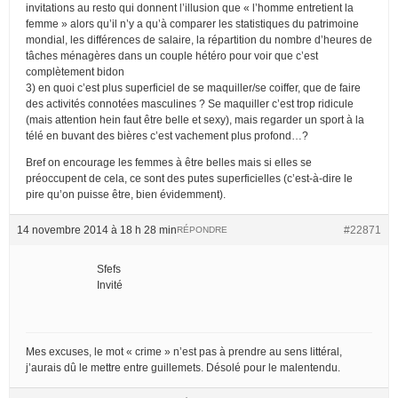
invitations au resto qui donnent l’illusion que « l’homme entretient la
femme » alors qu’il n’y a qu’à comparer les statistiques du patrimoine
mondial, les différences de salaire, la répartition du nombre d’heures de
tâches ménagères dans un couple hétéro pour voir que c’est
complètement bidon
3) en quoi c’est plus superficiel de se maquiller/se coiffer, que de faire
des activités connotées masculines ? Se maquiller c’est trop ridicule
(mais attention hein faut être belle et sexy), mais regarder un sport à la
télé en buvant des bières c’est vachement plus profond…?
Bref on encourage les femmes à être belles mais si elles se
préoccupent de cela, ce sont des putes superficielles (c’est-à-dire le
pire qu’on puisse être, bien évidemment).
14 novembre 2014 à 18 h 28 min
#22871
RÉPONDRE
Sfefs
Invité
Mes excuses, le mot « crime » n’est pas à prendre au sens littéral,
j’aurais dû le mettre entre guillemets. Désolé pour le malentendu.