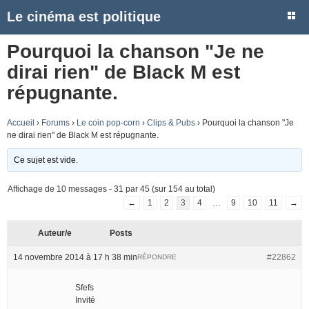
Le cinéma est politique
Pourquoi la chanson "Je ne
dirai rien" de Black M est
répugnante.
Accueil
›
Forums
›
Le coin pop-corn
›
Clips & Pubs
›
Pourquoi la chanson "Je
ne dirai rien" de Black M est répugnante.
Ce sujet est vide.
Affichage de 10 messages - 31 par 45 (sur 154 au total)
←
1
2
3
4
…
9
10
11
→
Auteur/e
Posts
14 novembre 2014 à 17 h 38 min
#22862
RÉPONDRE
Sfefs
Invité