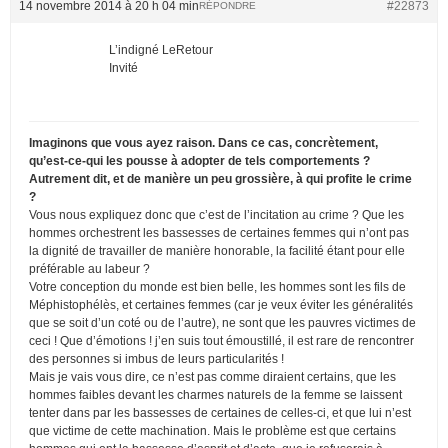
14 novembre 2014 à 20 h 04 min
#22873
RÉPONDRE
L’indigné LeRetour
Invité
Imaginons que vous ayez raison. Dans ce cas, concrètement,
qu’est-ce-qui les pousse à adopter de tels comportements ?
Autrement dit, et de manière un peu grossière, à qui profite le crime
?
Vous nous expliquez donc que c’est de l’incitation au crime ? Que les
hommes orchestrent les bassesses de certaines femmes qui n’ont pas
la dignité de travailler de manière honorable, la facilité étant pour elle
préférable au labeur ?
Votre conception du monde est bien belle, les hommes sont les fils de
Méphistophélès, et certaines femmes (car je veux éviter les généralités
que se soit d’un coté ou de l’autre), ne sont que les pauvres victimes de
ceci ! Que d’émotions ! j’en suis tout émoustillé, il est rare de rencontrer
des personnes si imbus de leurs particularités !
Mais je vais vous dire, ce n’est pas comme diraient certains, que les
hommes faibles devant les charmes naturels de la femme se laissent
tenter dans par les bassesses de certaines de celles-ci, et que lui n’est
que victime de cette machination. Mais le problème est que certains