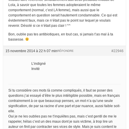
Lola, à savoir que toutes les femmes adopteraient le même
comportement (normal, c’est LA femme), mais aussi que le
comportement en question serait hautement condamnable. Ce qui est
évidemment faux, mais ce n’était pas le point sur lequel je voulais
revenir. Désolé si ce n’était pas clair ! ^^
Bon, oublie pas tes antibiotiques, en tout cas, si jamais t’as mal à ta
bassesse.
15 novembre 2014 à 22 h 07 min
#22946
RÉPONDRE
L’indigné
Invité
Si tu considère ces mots là comme compliqués, il faut se poser des
questions j’ai essayé d’être le plus intéligible possible, mais en français
contrairement à ce que beaucoup penses, un mot n’a qu’une seule
signification, de par sa racine d’une part et par nuance, aussi faible soit-
elle.
Oui je ne les oublies pas ne t’inquiètes pas, mais c’est gentil de me le
rappeler, hélas c’est un des maux dont je suis victime, à trop lire un
auteur on finit par contracter ses vices de style. Mais je suis content le