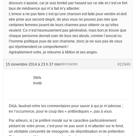
discours s’apaise, car je suis tombé par hasard sur ce site et c’est ce fort
taux de médisence qui m’a fait m’y attarder.
L’erreur a ne pas faire c’est qu’une chanson est faite pour vendre et doit
etre prise aux second degré, de plus vous ne pouvez pas nier que
certaines femmes jouent de leurs charmes pour obtenir ce qu’elles
veulent. Ce n’est heureusement pas généralisé, mais bon je trouve que
chaque personne devrait user de tous ses atouts, comme l’avocat ou
l’homme politique joue de son charisme, donc je ne suis pas de ceux
qui réprimendent ce comportement !
Agréablement votre, je retourne à Milton et ses anges.
15 novembre 2014 à 23 h 37 min
#22949
RÉPONDRE
Sfefs
Invité
Déjà, faudrait relire les commentaires pour savoir à qui je m’adresse ;
en l’occurrence, pour le coup des « antibiotiques », pas à vous.
Par ailleurs, si j’ai préféré insisté sur le caractère particulièrement
pédant de votre prose, c’est pour ne pas avoir à m’attarder sur le fond,
un véritable concentré de misogynie, de dépolitisation et de prétention.