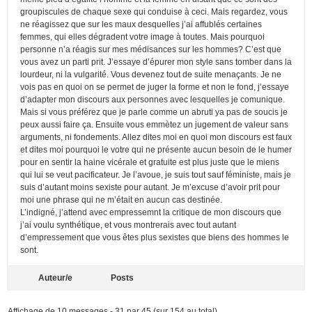
groupiscules de chaque sexe qui conduise à ceci. Mais regardez, vous
ne réagissez que sur les maux desquelles j’ai affublés certaines
femmes, qui elles dégradent votre image à toutes. Mais pourquoi
personne n’a réagis sur mes médisances sur les hommes? C’est que
vous avez un parti prit. J’essaye d’épurer mon style sans tomber dans la
lourdeur, ni la vulgarité. Vous devenez tout de suite menaçants. Je ne
vois pas en quoi on se permet de juger la forme et non le fond, j’essaye
d’adapter mon discours aux personnes avec lesquelles je comunique.
Mais si vous préférez que je parle comme un abruti ya pas de soucis je
peux aussi faire ça. Ensuite vous emmètez un jugement de valeur sans
arguments, ni fondements. Allez dites moi en quoi mon discours est faux
et dites moi pourquoi le votre qui ne présente aucun besoin de le humer
pour en sentir la haine vicérale et gratuite est plus juste que le miens
qui lui se veut pacificateur. Je l’avoue, je suis tout sauf féministe, mais je
suis d’autant moins sexiste pour autant. Je m’excuse d’avoir prit pour
moi une phrase qui ne m’était en aucun cas destinée.
L’indigné, j’attend avec empressemnt la critique de mon discours que
j’ai voulu synthétique, et vous montrerais avec tout autant
d’empressement que vous êtes plus sexistes que biens des hommes le
sont.
Auteur/e
Posts
Affichage de 10 messages - 31 par 45 (sur 154 au total)