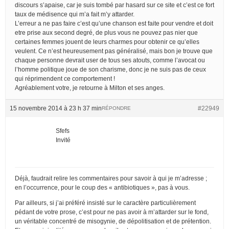
discours s’apaise, car je suis tombé par hasard sur ce site et c’est ce fort
taux de médisence qui m’a fait m’y attarder.
L’erreur a ne pas faire c’est qu’une chanson est faite pour vendre et doit
etre prise aux second degré, de plus vous ne pouvez pas nier que
certaines femmes jouent de leurs charmes pour obtenir ce qu’elles
veulent. Ce n’est heureusement pas généralisé, mais bon je trouve que
chaque personne devrait user de tous ses atouts, comme l’avocat ou
l’homme politique joue de son charisme, donc je ne suis pas de ceux
qui réprimendent ce comportement !
Agréablement votre, je retourne à Milton et ses anges.
15 novembre 2014 à 23 h 37 min
#22949
RÉPONDRE
Sfefs
Invité
Déjà, faudrait relire les commentaires pour savoir à qui je m’adresse ;
en l’occurrence, pour le coup des « antibiotiques », pas à vous.
Par ailleurs, si j’ai préféré insisté sur le caractère particulièrement
pédant de votre prose, c’est pour ne pas avoir à m’attarder sur le fond,
un véritable concentré de misogynie, de dépolitisation et de prétention.