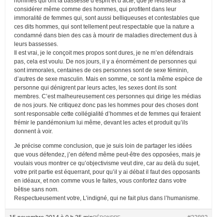
hommes qui ont la bassesse d’esprit et d’acte, que je refuserais à
considérer même comme des hommes, qui profitent dans leur
immoralité de femmes qui, sont aussi belliqueuses et contestables que
ces dits hommes, qui sont tellement peut respectable que la nature a
condamné dans bien des cas à mourir de maladies directement dus à
leurs bassesses.
Il est vrai, je le conçoit mes propos sont dures, je ne m’en défendrais
pas, cela est voulu. De nos jours, il y a énormément de personnes qui
sont immorales, centaines de ces personnes sont de sexe féminin,
d’autres de sexe masculin. Mais en somme, ce sont la même espèce de
personne qui dénigrent par leurs actes, les sexes dont ils sont
membres. C’est malheureusement ces personnes qui dirige les médias
de nos jours. Ne critiquez donc pas les hommes pour des choses dont
sont responsable cette collégialité d’hommes et de femmes qui feraient
frémir le pandémonium lui même, devant les actes et produit qu’ils
donnent à voir.
Je précise comme conclusion, que je suis loin de partager les idées
que vous défendez, j’en défend même peut-être des opposées, mais je
voulais vous montrer ce qu’objectivisme veut dire, car au delà du sujet,
votre prit partie est équerrant, pour qu’il y ai débat il faut des opposants
en idéaux, et non comme vous le faites, vous confortez dans votre
bêtise sans nom.
Respectueusement votre, L’indigné, qui ne fait plus dans l’humanisme.