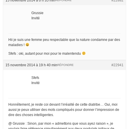
15 novembre 2014 à 0 h 35 min
#22882
RÉPONDRE
Grussie
Invité
Hii je suis une femme peu respectable que la nature condamne par des
maladies !
Sfefs : oki, autant pour moi pour le malentendu
15 novembre 2014 à 19 h 40 min
#22941
RÉPONDRE
Sfefs
Invité
Honnêtement, je reste coi devant l’irréalité de cette diatribe… Oui, moi
aussi je peux utiliser des mots compliqués pour donner l’impression de
dire des choses intelligentes.
@ Grussie : Sinon, par mon « admettons que vous ayez raison », je
voulais faire référence simultanément aux deux postulats initiaux de