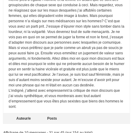
groupiscules de chaque sexe qui conduise à ceci. Mais regardez, vous
ne réagissez que sur les maux desquelles j’ai affublés certaines
femmes, qui elles dégradent votre image à toutes. Mais pourquoi
personne n’a réagis sur mes médisances sur les hommes? C’est que
vous avez un parti prit. J’essaye d’épurer mon style sans tomber dans la
lourdeur, ni la vulgarité. Vous devenez tout de suite menaçants. Je ne
vois pas en quoi on se permet de juger la forme et non le fond, j’essaye
d’adapter mon discours aux personnes avec lesquelles je comunique.
Mais si vous préférez que je parle comme un abruti ya pas de soucis je
peux aussi faire ça. Ensuite vous emmètez un jugement de valeur sans
arguments, ni fondements. Allez dites moi en quoi mon discours est faux
et dites moi pourquoi le votre qui ne présente aucun besoin de le humer
pour en sentir la haine vicérale et gratuite est plus juste que le miens
qui lui se veut pacificateur. Je l’avoue, je suis tout sauf féministe, mais je
suis d’autant moins sexiste pour autant. Je m’excuse d’avoir prit pour
moi une phrase qui ne m’était en aucun cas destinée.
L’indigné, j’attend avec empressemnt la critique de mon discours que
j’ai voulu synthétique, et vous montrerais avec tout autant
d’empressement que vous êtes plus sexistes que biens des hommes le
sont.
Auteur/e
Posts
Affichage de 10 messages - 31 par 45 (sur 154 au total)