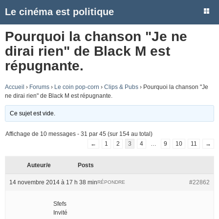
Le cinéma est politique
Pourquoi la chanson "Je ne
dirai rien" de Black M est
répugnante.
Accueil
›
Forums
›
Le coin pop-corn
›
Clips & Pubs
›
Pourquoi la chanson "Je
ne dirai rien" de Black M est répugnante.
Ce sujet est vide.
Affichage de 10 messages - 31 par 45 (sur 154 au total)
←
1
2
3
4
…
9
10
11
→
Auteur/e
Posts
14 novembre 2014 à 17 h 38 min
#22862
RÉPONDRE
Sfefs
Invité