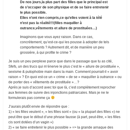
De nos jours,la plus part des filles que le principal est
de s’occuper de son physique et de se faire entretenir
le plus possible.
Elles n’ont rien compris,ce qu’elles voient à la télé
n’est pas la réalité!!!(filles maquiller à
outrance,vêtements et allure de prostituées…)
Imaginons que vous ayez raison. Dans ce cas,
concrètement, qu’est-ce-qui les pousse à adopter de tels
comportements ? Autrement dit, et de manière un peu
grossière, à qui profite le crime ?
Je suis un peu perplexe parce que dans le passage que tu as cité,
Sfefs, un des trucs qui m’énerve le plus c’est le « allure de prostituée »,
sexisme & putophobie main dans la main. Comment pourrait-il « avoir
raison » ? En quoi est-ce un « crime » de se « maquiller à outrance » ou
de porter des « vêtements de prostituée »…?
Après je suis d’accord avec toi que là, c’est complètement reprocher
aux femmes de suivre des injonctions patriarcales. Mais je ne le
formulerais pas comme ça
J’aurais plutôt envie de répondre que :
1) « les filles veulent », « les filles sont » (ou « la plupart des filles ») ne
peut être que le début d’une phrase fausse (à part, peut-être, « les filles
cis sont dotées d’un vagin »)
2) « se faire entretenir le plus possible » => la grande arnaque des