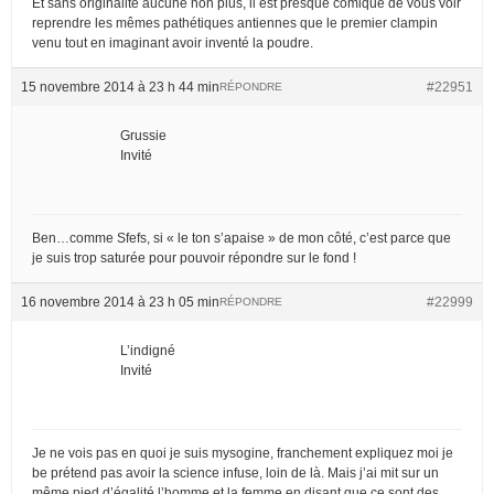
Et sans originalité aucune non plus, il est presque comique de vous voir
reprendre les mêmes pathétiques antiennes que le premier clampin
venu tout en imaginant avoir inventé la poudre.
15 novembre 2014 à 23 h 44 min
#22951
RÉPONDRE
Grussie
Invité
Ben…comme Sfefs, si « le ton s’apaise » de mon côté, c’est parce que
je suis trop saturée pour pouvoir répondre sur le fond !
16 novembre 2014 à 23 h 05 min
#22999
RÉPONDRE
L’indigné
Invité
Je ne vois pas en quoi je suis mysogine, franchement expliquez moi je
be prétend pas avoir la science infuse, loin de là. Mais j’ai mit sur un
même pied d’égalité l’homme et la femme en disant que ce sont des