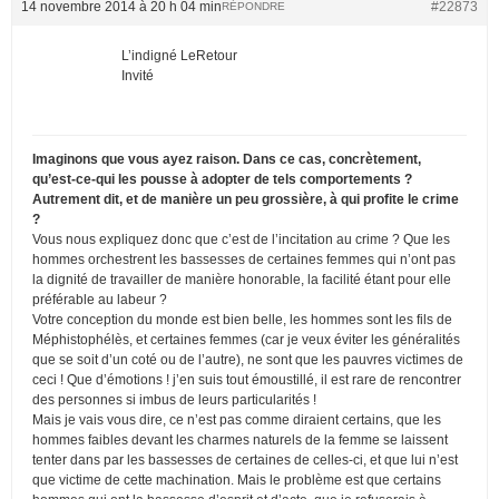
14 novembre 2014 à 20 h 04 min
#22873
RÉPONDRE
L’indigné LeRetour
Invité
Imaginons que vous ayez raison. Dans ce cas, concrètement,
qu’est-ce-qui les pousse à adopter de tels comportements ?
Autrement dit, et de manière un peu grossière, à qui profite le crime
?
Vous nous expliquez donc que c’est de l’incitation au crime ? Que les
hommes orchestrent les bassesses de certaines femmes qui n’ont pas
la dignité de travailler de manière honorable, la facilité étant pour elle
préférable au labeur ?
Votre conception du monde est bien belle, les hommes sont les fils de
Méphistophélès, et certaines femmes (car je veux éviter les généralités
que se soit d’un coté ou de l’autre), ne sont que les pauvres victimes de
ceci ! Que d’émotions ! j’en suis tout émoustillé, il est rare de rencontrer
des personnes si imbus de leurs particularités !
Mais je vais vous dire, ce n’est pas comme diraient certains, que les
hommes faibles devant les charmes naturels de la femme se laissent
tenter dans par les bassesses de certaines de celles-ci, et que lui n’est
que victime de cette machination. Mais le problème est que certains