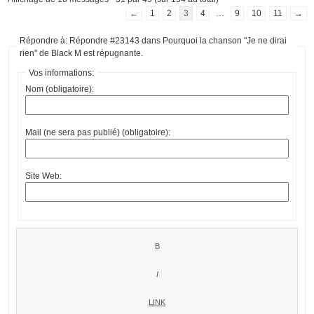
←
1
2
3
4
…
9
10
11
→
Répondre à: Répondre #23143 dans Pourquoi la chanson "Je ne dirai
rien" de Black M est répugnante.
Vos informations:
Nom (obligatoire):
Mail (ne sera pas publié) (obligatoire):
Site Web: