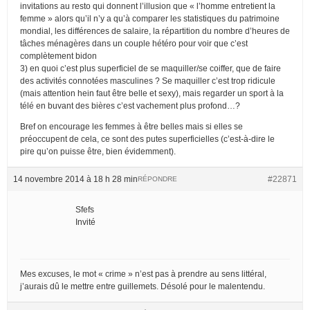
invitations au resto qui donnent l’illusion que « l’homme entretient la
femme » alors qu’il n’y a qu’à comparer les statistiques du patrimoine
mondial, les différences de salaire, la répartition du nombre d’heures de
tâches ménagères dans un couple hétéro pour voir que c’est
complètement bidon
3) en quoi c’est plus superficiel de se maquiller/se coiffer, que de faire
des activités connotées masculines ? Se maquiller c’est trop ridicule
(mais attention hein faut être belle et sexy), mais regarder un sport à la
télé en buvant des bières c’est vachement plus profond…?
Bref on encourage les femmes à être belles mais si elles se
préoccupent de cela, ce sont des putes superficielles (c’est-à-dire le
pire qu’on puisse être, bien évidemment).
14 novembre 2014 à 18 h 28 min
#22871
RÉPONDRE
Sfefs
Invité
Mes excuses, le mot « crime » n’est pas à prendre au sens littéral,
j’aurais dû le mettre entre guillemets. Désolé pour le malentendu.