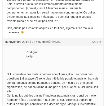
Lola, à savoir que toutes les femmes adopteraient le même
comportement (normal, c’est LA femme), mais aussi que le
comportement en question serait hautement condamnable. Ce qui est
évidemment faux, mais ce n’était pas le point sur lequel je voulais
revenir. Désolé si ce n’était pas clair ! ^^
Bon, oublie pas tes antibiotiques, en tout cas, si jamais t’as mal à ta
bassesse.
15 novembre 2014 à 22 h 07 min
#22946
RÉPONDRE
L’indigné
Invité
Si tu considère ces mots là comme compliqués, il faut se poser des
questions j’ai essayé d’être le plus intéligible possible, mais en français
contrairement à ce que beaucoup penses, un mot n’a qu’une seule
signification, de par sa racine d’une part et par nuance, aussi faible soit-
elle.
Oui je ne les oublies pas ne t’inquiètes pas, mais c’est gentil de me le
rappeler, hélas c’est un des maux dont je suis victime, à trop lire un
auteur on finit par contracter ses vices de style. Mais je suis content le