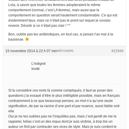
Lola, à savoir que toutes les femmes adopteraient le même
comportement (normal, c’est LA femme), mais aussi que le
comportement en question serait hautement condamnable. Ce qui est
évidemment faux, mais ce n’était pas le point sur lequel je voulais
revenir. Désolé si ce n’était pas clair ! ^^
Bon, oublie pas tes antibiotiques, en tout cas, si jamais t’as mal à ta
bassesse.
15 novembre 2014 à 22 h 07 min
#22946
RÉPONDRE
L’indigné
Invité
Si tu considère ces mots là comme compliqués, il faut se poser des
questions j’ai essayé d’être le plus intéligible possible, mais en français
contrairement à ce que beaucoup penses, un mot n’a qu’une seule
signification, de par sa racine d’une part et par nuance, aussi faible soit-
elle.
Oui je ne les oublies pas ne t’inquiètes pas, mais c’est gentil de me le
rappeler, hélas c’est un des maux dont je suis victime, à trop lire un
auteur on finit par contracter ses vices de style. Mais je suis content le