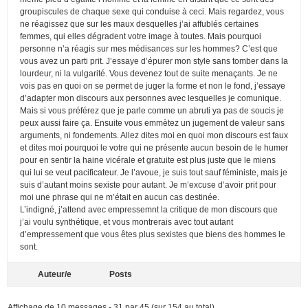
groupiscules de chaque sexe qui conduise à ceci. Mais regardez, vous
ne réagissez que sur les maux desquelles j’ai affublés certaines
femmes, qui elles dégradent votre image à toutes. Mais pourquoi
personne n’a réagis sur mes médisances sur les hommes? C’est que
vous avez un parti prit. J’essaye d’épurer mon style sans tomber dans la
lourdeur, ni la vulgarité. Vous devenez tout de suite menaçants. Je ne
vois pas en quoi on se permet de juger la forme et non le fond, j’essaye
d’adapter mon discours aux personnes avec lesquelles je comunique.
Mais si vous préférez que je parle comme un abruti ya pas de soucis je
peux aussi faire ça. Ensuite vous emmètez un jugement de valeur sans
arguments, ni fondements. Allez dites moi en quoi mon discours est faux
et dites moi pourquoi le votre qui ne présente aucun besoin de le humer
pour en sentir la haine vicérale et gratuite est plus juste que le miens
qui lui se veut pacificateur. Je l’avoue, je suis tout sauf féministe, mais je
suis d’autant moins sexiste pour autant. Je m’excuse d’avoir prit pour
moi une phrase qui ne m’était en aucun cas destinée.
L’indigné, j’attend avec empressemnt la critique de mon discours que
j’ai voulu synthétique, et vous montrerais avec tout autant
d’empressement que vous êtes plus sexistes que biens des hommes le
sont.
Auteur/e
Posts
Affichage de 10 messages - 31 par 45 (sur 154 au total)