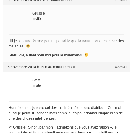
15 novembre 2014 à 0 h 35 min
#22882
RÉPONDRE
Grussie
Invité
Hii je suis une femme peu respectable que la nature condamne par des
maladies !
Sfefs : oki, autant pour moi pour le malentendu
15 novembre 2014 à 19 h 40 min
#22941
RÉPONDRE
Sfefs
Invité
Honnêtement, je reste coi devant l’irréalité de cette diatribe… Oui, moi
aussi je peux utiliser des mots compliqués pour donner l’impression de
dire des choses intelligentes.
@ Grussie : Sinon, par mon « admettons que vous ayez raison », je
voulais faire référence simultanément aux deux postulats initiaux de