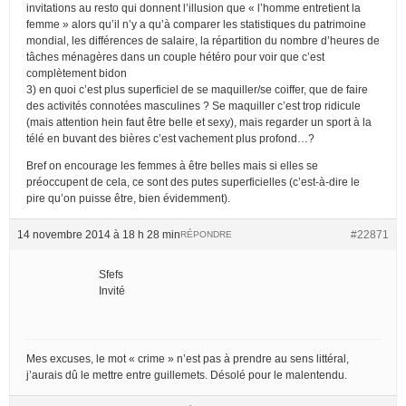
invitations au resto qui donnent l’illusion que « l’homme entretient la
femme » alors qu’il n’y a qu’à comparer les statistiques du patrimoine
mondial, les différences de salaire, la répartition du nombre d’heures de
tâches ménagères dans un couple hétéro pour voir que c’est
complètement bidon
3) en quoi c’est plus superficiel de se maquiller/se coiffer, que de faire
des activités connotées masculines ? Se maquiller c’est trop ridicule
(mais attention hein faut être belle et sexy), mais regarder un sport à la
télé en buvant des bières c’est vachement plus profond…?
Bref on encourage les femmes à être belles mais si elles se
préoccupent de cela, ce sont des putes superficielles (c’est-à-dire le
pire qu’on puisse être, bien évidemment).
14 novembre 2014 à 18 h 28 min
#22871
RÉPONDRE
Sfefs
Invité
Mes excuses, le mot « crime » n’est pas à prendre au sens littéral,
j’aurais dû le mettre entre guillemets. Désolé pour le malentendu.