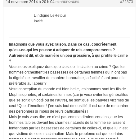
14 novembre 2014 à 20 h 04 min
#22873
RÉPONDRE
L’indigné LeRetour
Invité
Imaginons que vous ayez raison. Dans ce cas, concrètement,
qu’est-ce-qui les pousse à adopter de tels comportements ?
Autrement dit, et de manière un peu grossière, à qui profite le crime
?
Vous nous expliquez donc que c’est de l’incitation au crime ? Que les
hommes orchestrent les bassesses de certaines femmes qui n’ont pas
la dignité de travailler de manière honorable, la facilité étant pour elle
préférable au labeur ?
Votre conception du monde est bien belle, les hommes sont les fils de
Méphistophélès, et certaines femmes (car je veux éviter les généralités
que se soit d’un coté ou de l’autre), ne sont que les pauvres victimes de
ceci ! Que d’émotions ! j’en suis tout émoustillé, il est rare de rencontrer
des personnes si imbus de leurs particularités !
Mais je vais vous dire, ce n’est pas comme diraient certains, que les
hommes faibles devant les charmes naturels de la femme se laissent
tenter dans par les bassesses de certaines de celles-ci, et que lui n’est
que victime de cette machination. Mais le problème est que certains