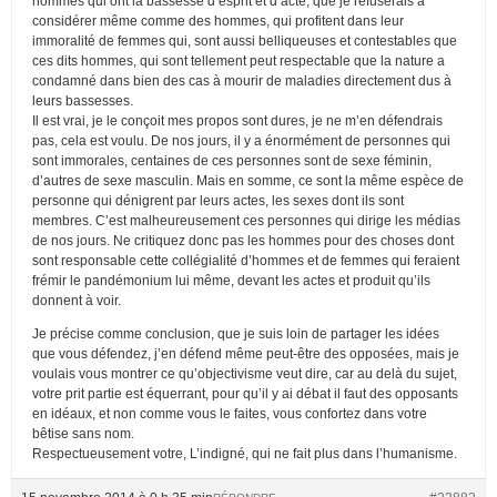
hommes qui ont la bassesse d’esprit et d’acte, que je refuserais à
considérer même comme des hommes, qui profitent dans leur
immoralité de femmes qui, sont aussi belliqueuses et contestables que
ces dits hommes, qui sont tellement peut respectable que la nature a
condamné dans bien des cas à mourir de maladies directement dus à
leurs bassesses.
Il est vrai, je le conçoit mes propos sont dures, je ne m’en défendrais
pas, cela est voulu. De nos jours, il y a énormément de personnes qui
sont immorales, centaines de ces personnes sont de sexe féminin,
d’autres de sexe masculin. Mais en somme, ce sont la même espèce de
personne qui dénigrent par leurs actes, les sexes dont ils sont
membres. C’est malheureusement ces personnes qui dirige les médias
de nos jours. Ne critiquez donc pas les hommes pour des choses dont
sont responsable cette collégialité d’hommes et de femmes qui feraient
frémir le pandémonium lui même, devant les actes et produit qu’ils
donnent à voir.
Je précise comme conclusion, que je suis loin de partager les idées
que vous défendez, j’en défend même peut-être des opposées, mais je
voulais vous montrer ce qu’objectivisme veut dire, car au delà du sujet,
votre prit partie est équerrant, pour qu’il y ai débat il faut des opposants
en idéaux, et non comme vous le faites, vous confortez dans votre
bêtise sans nom.
Respectueusement votre, L’indigné, qui ne fait plus dans l’humanisme.