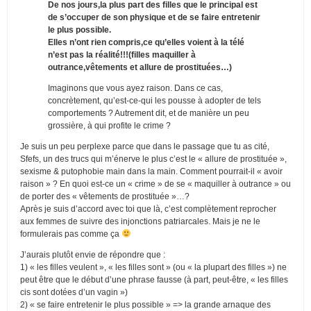
De nos jours,la plus part des filles que le principal est
de s’occuper de son physique et de se faire entretenir
le plus possible.
Elles n’ont rien compris,ce qu’elles voient à la télé
n’est pas la réalité!!!(filles maquiller à
outrance,vêtements et allure de prostituées…)
Imaginons que vous ayez raison. Dans ce cas,
concrètement, qu’est-ce-qui les pousse à adopter de tels
comportements ? Autrement dit, et de manière un peu
grossière, à qui profite le crime ?
Je suis un peu perplexe parce que dans le passage que tu as cité,
Sfefs, un des trucs qui m’énerve le plus c’est le « allure de prostituée »,
sexisme & putophobie main dans la main. Comment pourrait-il « avoir
raison » ? En quoi est-ce un « crime » de se « maquiller à outrance » ou
de porter des « vêtements de prostituée »…?
Après je suis d’accord avec toi que là, c’est complètement reprocher
aux femmes de suivre des injonctions patriarcales. Mais je ne le
formulerais pas comme ça
J’aurais plutôt envie de répondre que :
1) « les filles veulent », « les filles sont » (ou « la plupart des filles ») ne
peut être que le début d’une phrase fausse (à part, peut-être, « les filles
cis sont dotées d’un vagin »)
2) « se faire entretenir le plus possible » => la grande arnaque des