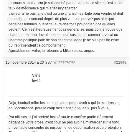
discours s’apaise, car je suis tombé par hasard sur ce site et c’est ce fort
taux de médisence qui m’a fait m’y attarder.
L’erreur a ne pas faire c’est qu’une chanson est faite pour vendre et doit
etre prise aux second degré, de plus vous ne pouvez pas nier que
certaines femmes jouent de leurs charmes pour obtenir ce qu’elles
veulent. Ce n’est heureusement pas généralisé, mais bon je trouve que
chaque personne devrait user de tous ses atouts, comme l’avocat ou
l’homme politique joue de son charisme, donc je ne suis pas de ceux
qui réprimendent ce comportement !
Agréablement votre, je retourne à Milton et ses anges.
15 novembre 2014 à 23 h 37 min
#22949
RÉPONDRE
Sfefs
Invité
Déjà, faudrait relire les commentaires pour savoir à qui je m’adresse ;
en l’occurrence, pour le coup des « antibiotiques », pas à vous.
Par ailleurs, si j’ai préféré insisté sur le caractère particulièrement
pédant de votre prose, c’est pour ne pas avoir à m’attarder sur le fond,
un véritable concentré de misogynie, de dépolitisation et de prétention.