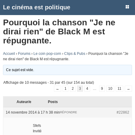
Le cinéma est politique
Pourquoi la chanson "Je ne
dirai rien" de Black M est
répugnante.
Accueil
›
Forums
›
Le coin pop-corn
›
Clips & Pubs
›
Pourquoi la chanson "Je
ne dirai rien" de Black M est répugnante.
Ce sujet est vide.
Affichage de 10 messages - 31 par 45 (sur 154 au total)
←
1
2
3
4
…
9
10
11
→
Auteur/e
Posts
14 novembre 2014 à 17 h 38 min
#22862
RÉPONDRE
Sfefs
Invité