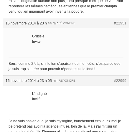
Et sans originalité aucune non plus, il est presque comique de vous voir
reprendre les mêmes pathétiques antiennes que le premier clampin
venu tout en imaginant avoir inventé la poudre.
15 novembre 2014 à 23 h 44 min
#22951
RÉPONDRE
Grussie
Invité
Ben…comme Sfefs, si « le ton s’apaise » de mon côté, c’est parce que
je suis trop saturée pour pouvoir répondre sur le fond !
16 novembre 2014 à 23 h 05 min
#22999
RÉPONDRE
L’indigné
Invité
Je ne vois pas en quoi je suis mysogine, franchement expliquez moi je
be prétend pas avoir la science infuse, loin de là. Mais j’ai mit sur un
même pied d’égalité l’homme et la femme en disant que ce sont des