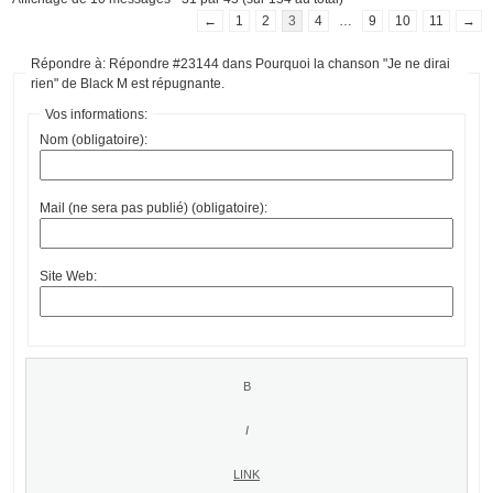
←
1
2
3
4
…
9
10
11
→
Répondre à: Répondre #23144 dans Pourquoi la chanson "Je ne dirai
rien" de Black M est répugnante.
Vos informations:
Nom (obligatoire):
Mail (ne sera pas publié) (obligatoire):
Site Web: