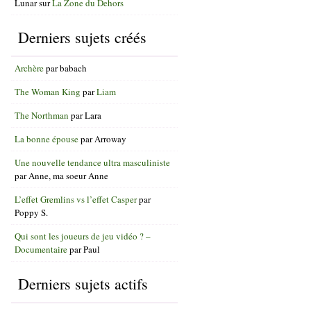
Lunar
sur
La Zone du Dehors
Derniers sujets créés
Archère
par
babach
The Woman King
par
Liam
The Northman
par
Lara
La bonne épouse
par
Arroway
Une nouvelle tendance ultra masculiniste
par
Anne, ma soeur Anne
L’effet Gremlins vs l’effet Casper
par
Poppy S.
Qui sont les joueurs de jeu vidéo ? –
Documentaire
par
Paul
Derniers sujets actifs