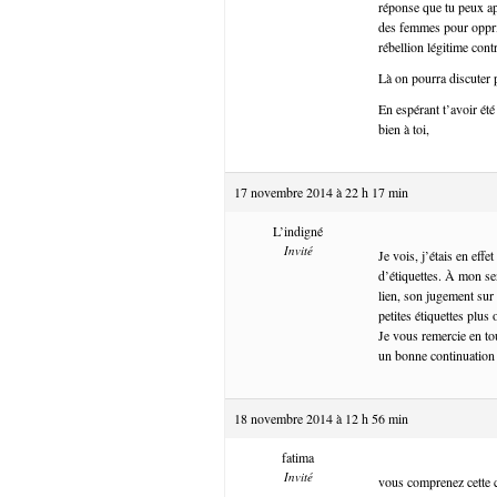
réponse que tu peux app
des femmes pour oppri
rébellion légitime con
Là on pourra discuter 
En espérant t’avoir été 
bien à toi,
17 novembre 2014 à 22 h 17 min
L’indigné
Invité
Je vois, j’étais en eff
d’étiquettes. À mon se
lien, son jugement sur
petites étiquettes plus
Je vous remercie en tou
un bonne continuatio
18 novembre 2014 à 12 h 56 min
fatima
Invité
vous comprenez cette c