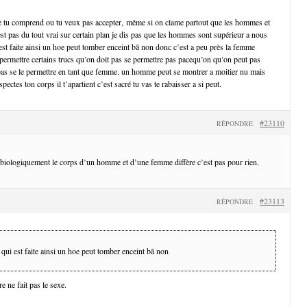
ue tu comprend ou tu veux pas accepter‚ même si on clame partout que les hommes et
t pas du tout vrai sur certain plan je dis pas que les hommes sont supérieur a nous
 est faite ainsi un hoe peut tomber enceint bâ non donc c’est a peu près la femme
permettre certains trucs qu’on doit pas se permettre pas pacequ’on qu’on peut pas
as se le permettre en tant que femme. un homme peut se montrer a moitier nu mais
ectes ton corps il t’apartient c’est sacré tu vas te rabaisser a si peut.
#23110
RÉPONDRE
e biologiquement le corps d’un homme et d’une femme diffère c’est pas pour rien.
#23113
RÉPONDRE
e qui est faite ainsi un hoe peut tomber enceint bâ non
re ne fait pas le sexe.