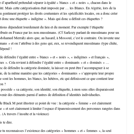
d’apartheid prétendait séparer à égalité « blancs » et « noirs », chacun dans le
cité. Mais cette catégorisation était imposée par … les Blancs. En Algérie, lors de la
u gentiment protéger les droits coutumiers et les spécificités locales, on a donc créer
 et donc une étiquette « indigène ». Mais qui donc a définit ces étiquettes ?
ations dépendent lourdement du lieu et du moment. Par exemple l’étiquette
ribuée en France par les non-musulmans. (Cf Sarkozy parlant de musulmans pour un
 Mohamed Merrah) alors que, au hasard, à Mossoul, c’est le contraire. On invente une
ans » et on l’attribue à des gens qui, eux, se revendiquent musulmans (type chiite,
 dépend !
 de défendre l’égalité entre « blancs » et « noirs », « indigènes » et français »,
s ». Cela revient à défendre l’égalité entre « dominants » et « dominés » …
nc de défendre la catégorie dominée, la laisser ou peut être l’accompagner à se
rie, de la même manière que les catégories « dominantes » s’approprie leur propre
e sont les hommes, les blancs, les hétéros, etc qui définissent ce que contient leur
non ?
ossède » sa catégorie, son identité, son étiquette, à mon sens elles disparaissent
enir des éléments parmi d’autres de définition d’identités individuelles.
e Black M peut illustrer ce point de vue : la catégorie « femme » est clairement
 » et sert clairement à limiter l’espace d’épanouissement des personnes rangées dans
 (A travers l’insulte et la violence)
s te dire.
 tu reconnaisses l’existence des catégories « hommes » et « femmes », la seul