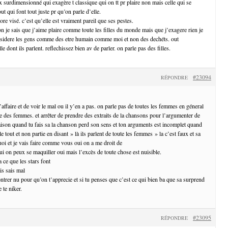
surdimensionné qui exagère t classique qui on tt pr plaire non mais celle qui se
ut qui font tout juste pr qu’on parle d’elle.
ore visé. c’est qu’elle est vraiment pareil que ses pestes.
n je sais que j’aime plaire comme toute les filles du monde mais que j’exagere rien je
onsidere les gens comme des etre humain comme moi et non des dechéts. out
le dont ils parlent. reflechissez bien av de parler. on parle pas des filles.
#23094
RÉPONDRE
’affaire et de voir le mal ou il y’en a pas. on parle pas de toutes les femmes en géneral
ie des femmes. et arrêter de prendre des extraits de la chansons pour l’argumenter de
ison quand tu fais sa la chanson perd son sens et ton arguments est incomplet quand
e tout et non partie en disant » là ils parlent de toute les femmes » la c’est faux et sa
uoi et je vais faire comme vous oui on a me droit de
ui on peux se maquiller oui mais l’excès de toute chose est nuisible.
a ce que les stars font
is sais mal
ntrer nu pour qu’on t’apprecie et si tu penses que c’est ce qui bien ba que sa surprend
 te niker.
#23095
RÉPONDRE