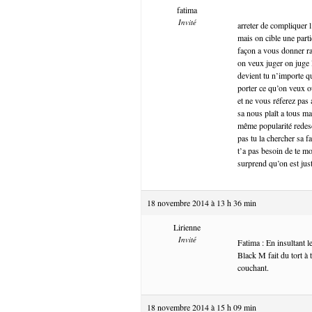
fatima
Invité
arreter de compliquer l
mais on cible une part
façon a vous donner ra
on veux juger on juge l
devient tu n’importe q
porter ce qu’on veux o
et ne vous réferez pas 
sa nous plaît a tous ma
même popularité redesce
pas tu la chercher sa f
t’a pas besoin de te mo
surprend qu’on est just
18 novembre 2014 à 13 h 36 min
Lirienne
Invité
Fatima : En insultant 
Black M fait du tort à
couchant.
18 novembre 2014 à 15 h 09 min