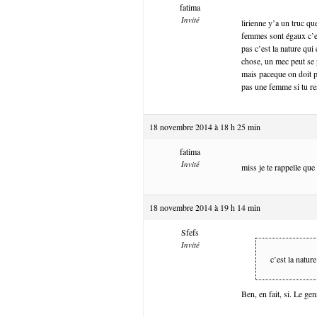
fatima
Invité
lirienne y’a un truc q
femmes sont égaux c’es
pas c’est la nature qui
chose, un mec peut se 
mais paceque on doit p
pas une femme si tu resp
18 novembre 2014 à 18 h 25 min
fatima
Invité
miss je te rappelle qu
18 novembre 2014 à 19 h 14 min
Sfefs
Invité
c’est la natur
Ben, en fait, si. Le gen