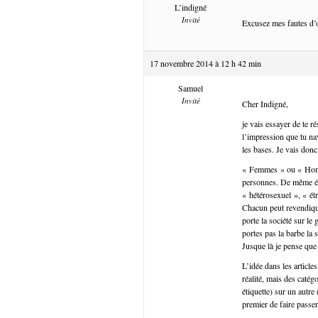
L’indigné
Invité
Excusez mes fautes d’or
17 novembre 2014 à 12 h 42 min
Samuel
Invité
Cher Indigné,
je vais essayer de te ré
l’impression que tu na
les bases. Je vais don
« Femmes » ou « Hommes
personnes. De même é
« hétérosexuel », « étr
Chacun peut revendiquer
porte la société sur le
portes pas la barbe la
Jusque là je pense que
L’idée dans les article
réalité, mais des catég
étiquette) sur un autr
premier de faire passer