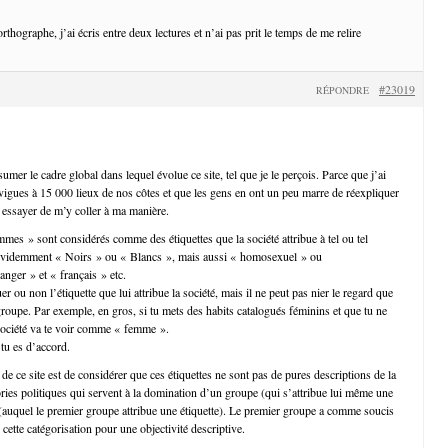
thographe, j’ai écris entre deux lectures et n’ai pas prit le temps de me relire
#23019
RÉPONDRE
sumer le cadre global dans lequel évolue ce site, tel que je le perçois. Parce que j’ai
vigues à 15 000 lieux de nos côtes et que les gens en ont un peu marre de réexpliquer
c essayer de m’y coller à ma manière.
 » sont considérés comme des étiquettes que la société attribue à tel ou tel
videmment « Noirs » ou « Blancs », mais aussi « homosexuel » ou
anger » et « français » etc.
 ou non l’étiquette que lui attribue la société, mais il ne peut pas nier le regard que
 groupe. Par exemple, en gros, si tu mets des habits catalogués féminins et que tu ne
 société va te voir comme « femme ».
 tu es d’accord.
s de ce site est de considérer que ces étiquettes ne sont pas de pures descriptions de la
ories politiques qui servent à la domination d’un groupe (qui s’attribue lui même une
e (auquel le premier groupe attribue une étiquette). Le premier groupe a comme soucis
 cette catégorisation pour une objectivité descriptive.