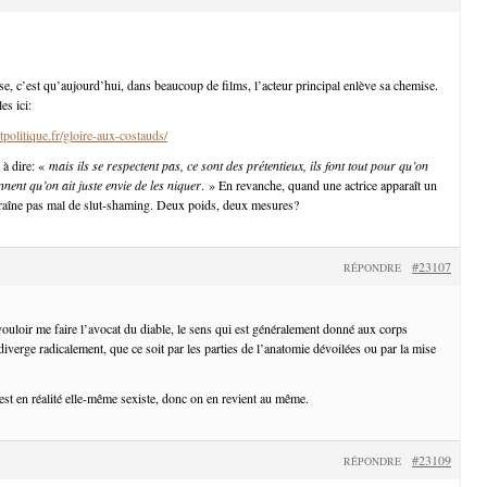
se, c’est qu’aujourd’hui, dans beaucoup de films, l’acteur principal enlève sa chemise.
s ici:
politique.fr/gloire-aux-costauds/
 à dire: «
mais ils se respectent pas, ce sont des prétentieux, ils font tout pour qu’on
onnent qu’on ait juste envie de les niquer
. » En revanche, quand une actrice apparaît un
traîne pas mal de slut-shaming. Deux poids, deux mesures?
#23107
RÉPONDRE
vouloir me faire l’avocat du diable, le sens qui est généralement donné aux corps
iverge radicalement, que ce soit par les parties de l’anatomie dévoilées ou par la mise
est en réalité elle-même sexiste, donc on en revient au même.
#23109
RÉPONDRE