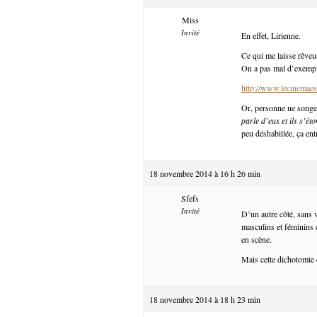
Miss
Invité
En effet, Lirienne.
Ce qui me laisse rêveu
On a pas mal d’exemple
http://www.lecinemaest
Or, personne ne songe
parle d’eux et ils s’ét
peu déshabillée, ça en
18 novembre 2014 à 16 h 26 min
Sfefs
Invité
D’un autre côté, sans 
masculins et féminins d
en scène.
Mais cette dichotomie 
18 novembre 2014 à 18 h 23 min