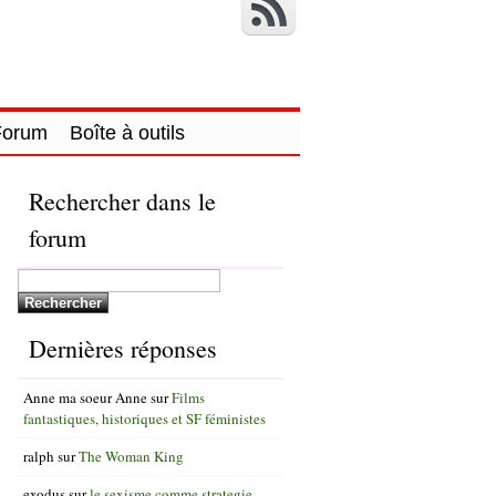
Forum
Boîte à outils
Rechercher dans le
forum
Dernières réponses
Anne ma soeur Anne
sur
Films
fantastiques, historiques et SF féministes
ralph
sur
The Woman King
exodus
sur
le sexisme comme strategie