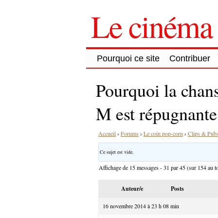
Le cinéma 
Pourquoi ce site
Contribuer
Pourquoi la chans
M est répugnante
Accueil
›
Forums
›
Le coin pop-corn
›
Clips & Pub
Ce sujet est vide.
Affichage de 15 messages - 31 par 45 (sur 154 au to
Auteur/e
Posts
16 novembre 2014 à 23 h 08 min