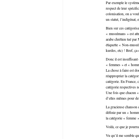
Par exemple le système 
respect de leur spécifi
colonisation, on a voul
un statut, l’indigénat,
Bien sur ces catégoris
« musulmans » est att
arabe chrétien tué par
étiquette « Non-musulm
kurdes, etc) ! Bref, ça
Donc il est insuffisant
« femmes » et « homme
La chose à faire est do
réapproprier la catégo
catégorie. En France, c
catégorie respectives 
Une fois que chacun « p
d’elles mêmes pour dev
La gracieuse chanson d
définie par un « homme
la catégorie « femme ».
Voilà, ce que je pourrai
Vu qu’il me semble que