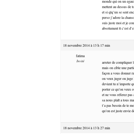
monde qui on un egaux 
mettent au dessus de to
et si qlq’un se sent enc
perso j’adore la chanso
suis juste moi et je c
absolument tt c’est d’el
18 novembre 2014 à 13 h 17 min
fatima
Invité
arreter de compliquer l
mais on cible une part
façon a vous donner ra
on veux juger on juge l
devient tu n’importe q
porter ce qu’on veux o
et ne vous réferez pas 
sa nous plaît a tous ma
t’a pas besoin de te mo
qu’on est juste envie de
18 novembre 2014 à 13 h 27 min