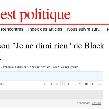
est politique
Rencontres
Index des articles
Nous suivre sur…
on "Je ne dirai rien" de Black
.
s
›
Pourquoi la chanson "Je ne dirai rien" de Black M est répugnante.
tal)
←
1
2
3
4
…
9
10
11
→
#23000
RÉPONDRE