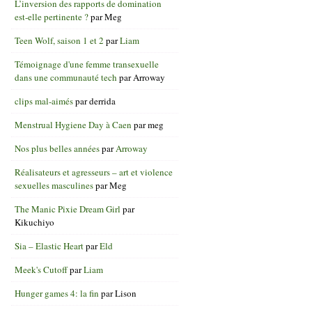
L’inversion des rapports de domination
est-elle pertinente ?
par
Meg
Teen Wolf, saison 1 et 2
par
Liam
Témoignage d'une femme transexuelle
dans une communauté tech
par
Arroway
clips mal-aimés
par
derrida
Menstrual Hygiene Day à Caen
par
meg
Nos plus belles années
par
Arroway
Réalisateurs et agresseurs – art et violence
sexuelles masculines
par
Meg
The Manic Pixie Dream Girl
par
Kikuchiyo
Sia – Elastic Heart
par
Eld
Meek's Cutoff
par
Liam
Hunger games 4: la fin
par
Lison