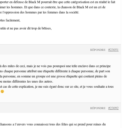
orter en défense de Black M pourrait être que cette catégorisation est en réalité le fait
mer les hommes. Et que dans ce contexte, la chanson de Black M est un cri de
tre l’oppression des hommes par les femmes dans la société.
plus facilement,
utile et ne pas avoir dit trop de bêtises,
#23051
RÉPONDRE
et à des miles de ceci, mais je ne vois pas pourquoi une telle enclave dans ce principe
ns chaque personne attribut une étiquette différente à chaque personne, de part son
 la personne, en somme un groupe est une grosse étiquette qui contient pleins de
 ou moins différentes les unes des autres.
t cas de cette explication, je me suis égaré donc sur ce site, et je vous souhaite a tous
n
#23092
RÉPONDRE
hansons a l’envers vous connaissez tous des filles qui se prend pour reines du