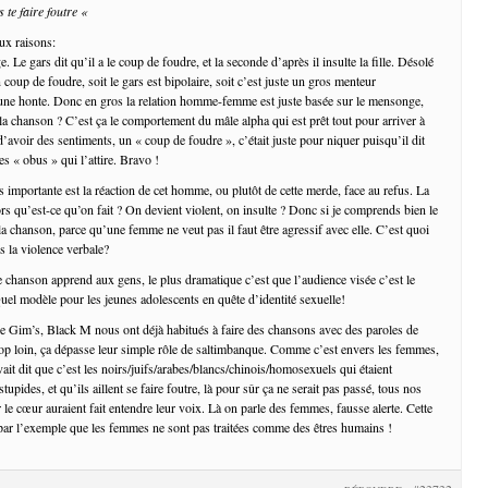
 te faire foutre «
ux raisons:
 Le gars dit qu’il a le coup de foudre, et la seconde d’après il insulte la fille. Désolé
 coup de foudre, soit le gars est bipolaire, soit c’est juste un gros menteur
une honte. Donc en gros la relation homme-femme est juste basée sur le mensonge,
la chanson ? C’est ça le comportement du mâle alpha qui est prêt tout pour arriver à
d’avoir des sentiments, un « coup de foudre », c’était juste pour niquer puisqu’il dit
s « obus » qui l’attire. Bravo !
s importante est la réaction de cet homme, ou plutôt de cette merde, face au refus. La
rs qu’est-ce qu’on fait ? On devient violent, on insulte ? Donc si je comprends bien le
a chanson, parce qu’une femme ne veut pas il faut être agressif avec elle. C’est quoi
s la violence verbale?
e chanson apprend aux gens, le plus dramatique c’est que l’audience visée c’est le
uel modèle pour les jeunes adolescents en quête d’identité sexuelle!
e Gim’s, Black M nous ont déjà habitués à faire des chansons avec des paroles de
rop loin, ça dépasse leur simple rôle de saltimbanque. Comme c’est envers les femmes,
avait dit que c’est les noirs/juifs/arabes/blancs/chinois/homosexuels qui étaient
stupides, et qu’ils aillent se faire foutre, là pour sûr ça ne serait pas passé, tous nos
le cœur auraient fait entendre leur voix. Là on parle des femmes, fausse alerte. Cette
par l’exemple que les femmes ne sont pas traitées comme des êtres humains !