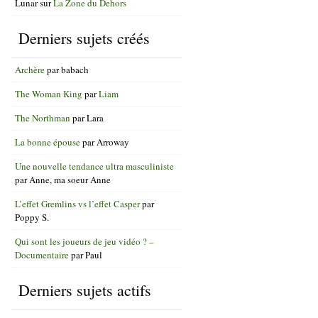
Lunar
sur
La Zone du Dehors
Derniers sujets créés
Archère
par
babach
The Woman King
par
Liam
The Northman
par
Lara
La bonne épouse
par
Arroway
Une nouvelle tendance ultra masculiniste
par
Anne, ma soeur Anne
L’effet Gremlins vs l’effet Casper
par
Poppy S.
Qui sont les joueurs de jeu vidéo ? –
Documentaire
par
Paul
Derniers sujets actifs