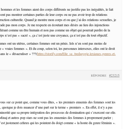
s hommes et les femmes aient des corps différents ne justifie pas les inégalités, le fait
ent pas montrer certaines parties de leur corps ou ne pas avoir trop de relations
ruction culturelle. Quand je montre mon corps et ou que j’ai des relations sexuelles, je
grade pas mon corps. Je me respecte en écoutant mes désirs au lieu des injonctions
idérant comme un être humain et non pas comme un objet qui pourrait perdre de la
ps n’est pas « sacré », ça c’est juste une croyance, ça n’est pas du tout objectif.
mmes ont un utérus, certaines femmes ont un pénis. Iels n’en sont pas moins de
« vraies femmes ». Et du coup, selon toi, les personnes intersexes, elles ont le droit
ans le « désacraliser » ???(
https://storify.com/Elle_sa_/pedagogie-lexiques-genres-et-
#23215
RÉPONDRE
vous sur ce point que, comme vous dites, « les premiers ennemis des femmes sont les
quoique je dois nuancer d’une part sur le terme « premiers ». En effet, il n’y a pas
inorité que sa propre intégration des processus de domination qui s’exercent sur elle.
Minaj et autres pop stars ne sont pas les ennemies des femmes à proprement parler ;
c’est justement celleux qui les pointent du doigt comme « la honte du genre féminin ».