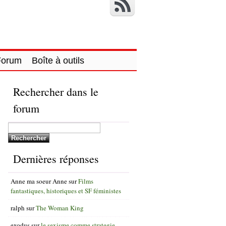
Forum
Boîte à outils
Rechercher dans le
forum
Dernières réponses
Anne ma soeur Anne
sur
Films
fantastiques, historiques et SF féministes
ralph
sur
The Woman King
exodus
sur
le sexisme comme strategie