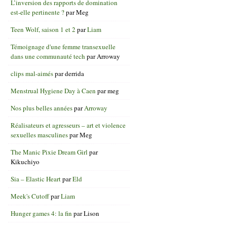
L’inversion des rapports de domination
est-elle pertinente ?
par
Meg
Teen Wolf, saison 1 et 2
par
Liam
Témoignage d'une femme transexuelle
dans une communauté tech
par
Arroway
clips mal-aimés
par
derrida
Menstrual Hygiene Day à Caen
par
meg
Nos plus belles années
par
Arroway
Réalisateurs et agresseurs – art et violence
sexuelles masculines
par
Meg
The Manic Pixie Dream Girl
par
Kikuchiyo
Sia – Elastic Heart
par
Eld
Meek's Cutoff
par
Liam
Hunger games 4: la fin
par
Lison