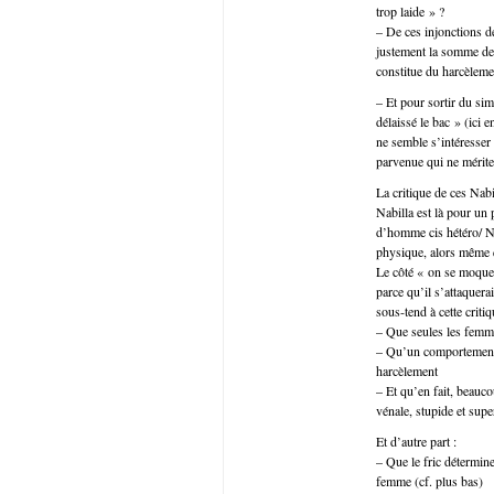
trop laide » ?
– De ces injonctions dé
justement la somme des
constitue du harcèleme
– Et pour sortir du sim
délaissé le bac » (ici 
ne semble s’intéresser 
parvenue qui ne mérite 
La critique de ces Nab
Nabilla est là pour un 
d’homme cis hétéro/ Nab
physique, alors même q
Le côté « on se moque 
parce qu’il s’attaquer
sous-tend à cette criti
– Que seules les femm
– Qu’un comportement j
harcèlement
– Et qu’en fait, beauc
vénale, stupide et super
Et d’autre part :
– Que le fric détermin
femme (cf. plus bas)