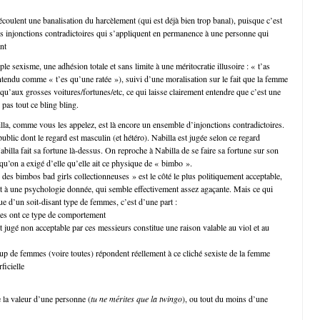
coulent une banalisation du harcèlement (qui est déjà bien trop banal), puisque c’est
 injonctions contradictoires qui s’appliquent en permanence à une personne qui
nt
ple sexisme, une adhésion totale et sans limite à une méritocratie illusoire : « t’as
entendu comme « t’es qu’une ratée »), suivi d’une moralisation sur le fait que la femme
qu’aux grosses voitures/fortunes/etc, ce qui laisse clairement entendre que c’est une
pas tout ce bling bling.
illa, comme vous les appelez, est là encore un ensemble d’injonctions contradictoires.
public dont le regard est masculin (et hétéro). Nabilla est jugée selon ce regard
illa fait sa fortune là-dessus. On reproche à Nabilla de se faire sa fortune sur son
u’on a exigé d’elle qu’elle ait ce physique de « bimbo ».
des bimbos bad girls collectionneuses » est le côté le plus politiquement acceptable,
ait à une psychologie donnée, qui semble effectivement assez agaçante. Mais ce qui
que d’un soit-disant type de femmes, c’est d’une part :
es ont ce type de comportement
ugé non acceptable par ces messieurs constitue une raison valable au viol et au
oup de femmes (voire toutes) répondent réellement à ce cliché sexiste de la femme
ficielle
e la valeur d’une personne (
tu ne mérites que la twingo
), ou tout du moins d’une