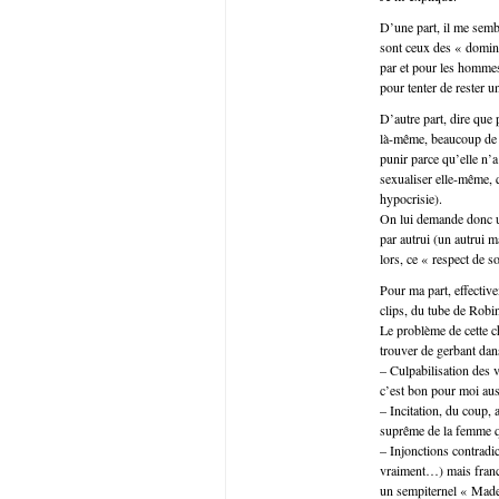
D’une part, il me semb
sont ceux des « domina
par et pour les hommes 
pour tenter de rester u
D’autre part, dire que 
là-même, beaucoup de bê
punir parce qu’elle n’a
sexualiser elle-même, 
hypocrisie).
On lui demande donc un
par autrui (un autrui 
lors, ce « respect de s
Pour ma part, effectiv
clips, du tube de Robi
Le problème de cette 
trouver de gerbant dans
– Culpabilisation des vi
c’est bon pour moi aussi
– Incitation, du coup, 
suprême de la femme qu
– Injonctions contradic
vraiment…) mais franc
un sempiternel « Madem