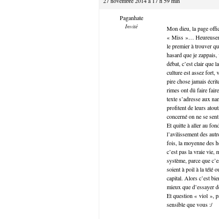
27 novembre 2014 à 17 h 59 min
Paganhate
Invité
Mon dieu, la page offi
« Miss »… Heureusemen
le premier à trouver q
hasard que je zappais,
débat, c’est clair que l
culture est assez fort,
pire chose jamais écri
rimes ont dû faire fair
texte s’adresse aux 
profitent de leurs atou
concerné on ne se sen
Et quitte à aller au fo
l’avilissement des aut
fois, la moyenne des ho
c’est pas la vraie vie
système, parce que c’e
soient à poil à la télé
capital. Alors c’est bi
mieux que d’essayer d
Et question « viol », 
sensible que vous :/