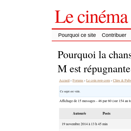
Le cinéma 
Pourquoi ce site
Contribuer
Pourquoi la chans
M est répugnante
Accueil
›
Forums
›
Le coin pop-corn
›
Clips & Pub
Ce sujet est vide.
Affichage de 15 messages - 46 par 60 (sur 154 au to
Auteur/e
Posts
19 novembre 2014 à 13 h 45 min