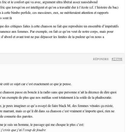
n fric et le confort qui va avec, argument ultra libéral assez nauséabond
ic que lorsqu’on est intelligent et qu’on a travaillé dur à l’école (cf. l’histoire du bac)
 à cette bimbo perfide, ces messieurs, eux, ne mériteraient attention et rapports
s sont là
que des critiques faites à cette chanson ne fait que reproduire un ensemble d’impératifs
manence aux femmes. Par exemple, on fait ce qu’on veut de notre corps, mais pour
 d’abord et avant tout ne pas dépasser les limites de la pudeur qu’on nous a
#23598
RÉPONDRE
r créé ce sujet car c’est exactement ce que je pense.
te chanson passe en boucle à la radio sans que personne n’ait la décence de dire quoi
u’un exemple de plus que nos médias sont totalement à la solde de la phallocratie.
e, je peux imaginer ce qu’a essayé de faire black M, des femmes vénales ça existe,
re marrant, mais ce qu’il dit dans sa chanson c’est vraiment n’importe quoi, rien ne
 de connerie des paroles.
e je suis un homme, le passage qui me choque le plus c’est:
 j’crois que j’ai l’coup de foudre