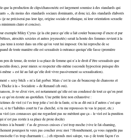
le que la production de clips/chanson/etc est largement soumise à des standards qui
nts », du moins des standards sociaux dominants, et donc ici, des standards élaborés
(je ne préciserai pas leur âge, origine sociale et ethnique, ni leur orientation sexuelle
n minimum claire et concise).
par exemple Miley Cyrus (je la cite parce qu’elle a fait couler beaucoup d’encre et par
tises, atrocités sexistes et autres joyeusetés) serait la honte des femmes revient à la
 pas tenu à rester dans un rôle qu’on veut lui imposer. On lui reproche de se
quand de toute manière elle est sexualisée à outrance quoiqu’elle fasse (première
 peu de tenue, de rester à sa place de femme qui n’a le droit d’être sexualisée que
masculin donc), pour mieux se respecter elle-même (seconde hypocrisie puisque dès
oi-même » est lié au fait qu’elle doit vivre passivement sa sexualisation).
ement « sexy bitch » m’a fait gerber. Mais c’est le cas de beaucoup de chansons et
n Thicke à la « Socialiste » de Renaud (eh oui).
chanson,
Je ne dirai rien
, est notamment qu’elle est un condensé de tout ce qu’on peut
 ce qu’on écoute au quotidien. Une petite liste non exhaustive :
ctimes de viol (si t’es trop jolie c’est de ta faute, si tu as dit oui à d’autres c’est que
, si tu t’habilles court tu l’as cherché, si tu me repousses tu vas le payer, etc.)
au viol (ces connasses qui me regardent pas ne méritent que ça – le viol est la punition
i n’est pas restée à sa place de proie docile)
toires à la beauté : t’as de grosses cuisses c’est trop moche (vive le fat-shaming,
hement pourquoi tu veux pas coucher avec moi ? Honnêtement, ça vous rappelle pas
oiselle t’es trop charmante (…) eh réponds moi salope, vas-y de toute façon t’es