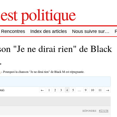
est politique
Rencontres
Index des articles
Nous suivre sur…
on "Je ne dirai rien" de Black
.
s
›
Pourquoi la chanson "Je ne dirai rien" de Black M est répugnante.
tal)
←
1
2
3
4
5
…
9
10
11
→
#23158
RÉPONDRE