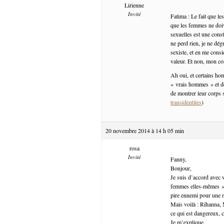
Lirienne
Invité
Fatima : Le fait que le
que les femmes ne doiv
sexuelles est une const
ne perd rien, je ne dé
sexiste, et en me cons
valeur. Et non, mon cor
Ah oui, et certains ho
« vrais hommes » et de 
de montrer leur corps s
transidentites
)
20 novembre 2014 à 14 h 05 min
rosa
Invité
Fanny,
Bonjour,
Je suis d’accord avec 
femmes elles-mêmes », 
pire ennemi pour une m
Mais voilà : Rihanna, 
ce qui est dangereux, 
Je m’explique.