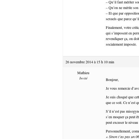
– Qu’il faut mériter so
– Qu’on ne mérite son fr
– Et que par opposition
sexuels que parce qu’il
Finalement, votre criti
qui s’imposent en per
revendiquer ça, on doit
socialement imposée.
26 novembre 2014 à 15 h 10 min
Mathieu
Invité
Bonjour,
Je vous remercie d’avoi
Je suis choqué que cet
que ce soit. Ce n’est q
S’il n’est pas misogyn
s’en moquer ça peut êt
peut excuser le niveau
Personnellement, comm
« Sinon t’as pas un 06