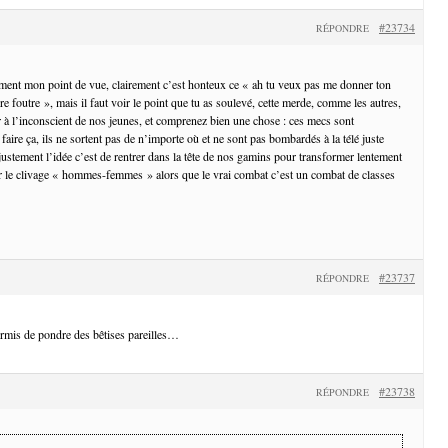
#23734
RÉPONDRE
ment mon point de vue, clairement c’est honteux ce « ah tu veux pas me donner ton
re foutre », mais il faut voir le point que tu as soulevé, cette merde, comme les autres,
er à l’inconscient de nos jeunes, et comprenez bien une chose : ces mecs sont
 ça, ils ne sortent pas de n’importe où et ne sont pas bombardés à la télé juste
 justement l’idée c’est de rentrer dans la tête de nos gamins pour transformer lentement
ir le clivage « hommes-femmes » alors que le vrai combat c’est un combat de classes
#23737
RÉPONDRE
rmis de pondre des bêtises pareilles…
#23738
RÉPONDRE