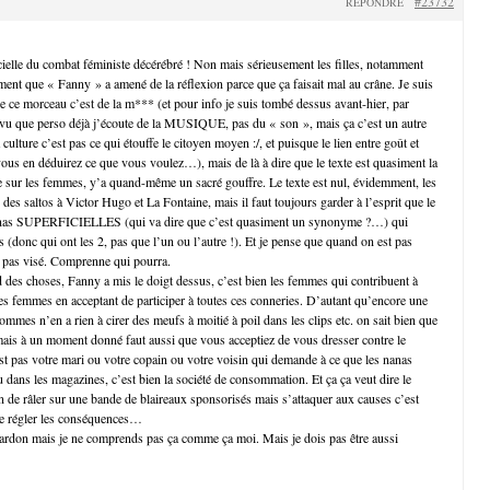
#23732
RÉPONDRE
cielle du combat féministe décérébré ! Non mais sérieusement les filles, notamment
t que « Fanny » a amené de la réflexion parce que ça faisait mal au crâne. Je suis
ue ce morceau c’est de la m*** (et pour info je suis tombé dessus avant-hier, par
 vu que perso déjà j’écoute de la MUSIQUE, pas du « son », mais ça c’est un autre
a culture c’est pas ce qui étouffe le citoyen moyen :/, et puisque le lien entre goût et
 vous en déduirez ce que vous voulez…), mais de là à dire que le texte est quasiment la
te sur les femmes, y’a quand-même un sacré gouffre. Le texte est nul, évidemment, les
e des saltos à Victor Hugo et La Fontaine, mais il faut toujours garder à l’esprit que le
nanas SUPERFICIELLES (qui va dire que c’est quasiment un synonyme ?…) qui
ts (donc qui ont les 2, pas que l’un ou l’autre !). Et je pense que quand on est pas
t pas visé. Comprenne qui pourra.
nd des choses, Fanny a mis le doigt dessus, c’est bien les femmes qui contribuent à
res femmes en acceptant de participer à toutes ces conneries. D’autant qu’encore une
mmes n’en a rien à cirer des meufs à moitié à poil dans les clips etc. on sait bien que
, mais à un moment donné faut aussi que vous acceptiez de vous dresser contre le
st pas votre mari ou votre copain ou votre voisin qui demande à ce que les nanas
 ou dans les magazines, c’est bien la société de consommation. Et ça ça veut dire le
en de râler sur une bande de blaireaux sponsorisés mais s’attaquer aux causes c’est
e régler les conséquences…
pardon mais je ne comprends pas ça comme ça moi. Mais je dois pas être aussi