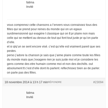
fatima
Invité
vous comprenez cette chansons a l’envers vous connaissez tous des
filles qui se prend pour reines du monde qui on un egaux
surdimensionné qui exagère t classique qui on tt pr plaire non mais
celle qui se mettent au dessus de tout qui font tout juste pr qu’on parle
d’elle.
et si qlq’un se sent encore visé. c’est qu’elle est vraiment pareil que ses
pestes.
perso j’adore la chanson je sais que j’aime plaire comme toute les filles
du monde mais que j’exagere rien je suis juste moi et je considere les
gens comme des etre humain comme moi et non des dechéts. out
absolument tt c’est d’elle dont ils parlent. reflechissez bien av de parler.
on parle pas des filles.
18 novembre 2014 à 13 h 17 min
#23094
RÉPONDRE
fatima
Invité