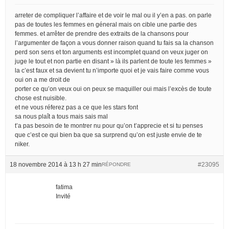
arreter de compliquer l’affaire et de voir le mal ou il y’en a pas. on parle
pas de toutes les femmes en géneral mais on cible une partie des
femmes. et arrêter de prendre des extraits de la chansons pour
l’argumenter de façon a vous donner raison quand tu fais sa la chanson
perd son sens et ton arguments est incomplet quand on veux juger on
juge le tout et non partie en disant » là ils parlent de toute les femmes »
la c’est faux et sa devient tu n’importe quoi et je vais faire comme vous
oui on a me droit de
porter ce qu’on veux oui on peux se maquiller oui mais l’excès de toute
chose est nuisible.
et ne vous réferez pas a ce que les stars font
sa nous plaît a tous mais sais mal
t’a pas besoin de te montrer nu pour qu’on t’apprecie et si tu penses
que c’est ce qui bien ba que sa surprend qu’on est juste envie de te
niker.
18 novembre 2014 à 13 h 27 min
#23095
RÉPONDRE
fatima
Invité