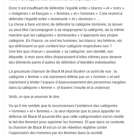
Donc il est insuffisant de défendre l’égalité entre « blancs » et « noirs »,
« indigènes » et français », « femmes » et « hommes ». Cela revient à
défendre l’égalité entre « dominants » et « dominés » …
La chose à faire est donc de défendre la catégorie dominée, la laisser
ou peut être l’accompagner à se réapproprier la catégorie, de la même
manière que les catégories « dominantes » s’approprie leur propre
catégorie. En France, ce sont les hommes, les blancs, les hétéros, etc
qui définissent ce que contient leur catégorie respectives non ?
Une fois que chacun « possède » sa catégorie, son identité, son
étiquette, à mon sens elles disparaissent d’elles mêmes pour devenir
des éléments parmi d’autres de définition d’identités individuelles.
La gracieuse chanson de Black M peut illustrer ce point de vue : la
catégorie « femme » est clairement définie par un « homme » et sert
clairement à limiter l’espace d’épanouissement des personnes rangées
dans la catégorie « femme ». (A travers l’insulte et la violence)
Voilà, ce que je pourrais te dire.
Vu qu’il me semble que tu reconnaisses l’existence des catégories
« hommes » et « femmes », la seul réponse que tu peux apporter en
défense de Black M pourrait être que cette catégorisation est en réalité
le fait des femmes pour opprimer les hommes. Et que dans ce contexte,
la chanson de Black M est un cri de rébellion légitime contre
l’oppression des hommes par les femmes dans la société.