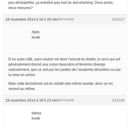
peu déshabillée, ça entraîne pas mal de slut-shaming. Deux poids,
deux mesures?
18 novembre 2014 à 16 h 26 min
#23107
RÉPONDRE
Sfefs
Invité
D’un autre côté, sans vouloir me faire l’avocat du diable, le sens qui est
généralement donné aux corps masculins et féminins diverge
radicalement, que ce soit par les parties de l’anatomie dévoilées ou par
la mise en scène.
Mais cette dichotomie est en réalité elle-même sexiste, donc on en
revient au même.
18 novembre 2014 à 18 h 23 min
#23109
RÉPONDRE
fatima
Invité