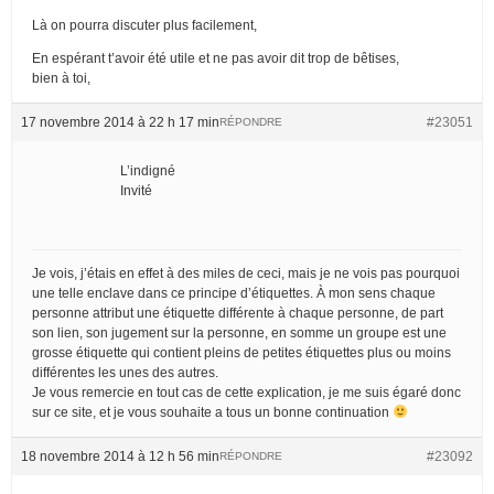
Là on pourra discuter plus facilement,
En espérant t’avoir été utile et ne pas avoir dit trop de bêtises,
bien à toi,
17 novembre 2014 à 22 h 17 min
#23051
RÉPONDRE
L’indigné
Invité
Je vois, j’étais en effet à des miles de ceci, mais je ne vois pas pourquoi
une telle enclave dans ce principe d’étiquettes. À mon sens chaque
personne attribut une étiquette différente à chaque personne, de part
son lien, son jugement sur la personne, en somme un groupe est une
grosse étiquette qui contient pleins de petites étiquettes plus ou moins
différentes les unes des autres.
Je vous remercie en tout cas de cette explication, je me suis égaré donc
sur ce site, et je vous souhaite a tous un bonne continuation
18 novembre 2014 à 12 h 56 min
#23092
RÉPONDRE