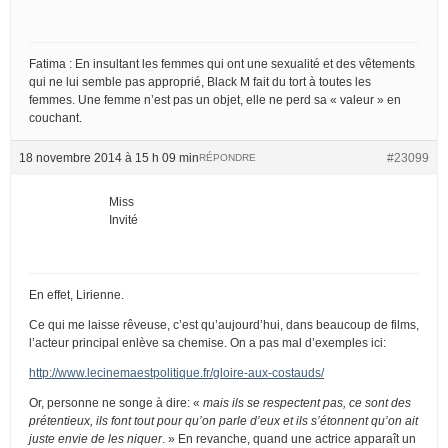
Fatima : En insultant les femmes qui ont une sexualité et des vêtements
qui ne lui semble pas approprié, Black M fait du tort à toutes les
femmes. Une femme n’est pas un objet, elle ne perd sa « valeur » en
couchant.
18 novembre 2014 à 15 h 09 min
#23099
RÉPONDRE
Miss
Invité
En effet, Lirienne.
Ce qui me laisse rêveuse, c’est qu’aujourd’hui, dans beaucoup de films,
l’acteur principal enlève sa chemise. On a pas mal d’exemples ici:
http://www.lecinemaestpolitique.fr/gloire-aux-costauds/
Or, personne ne songe à dire: «
mais ils se respectent pas, ce sont des
prétentieux, ils font tout pour qu’on parle d’eux et ils s’étonnent qu’on ait
juste envie de les niquer
. » En revanche, quand une actrice apparaît un