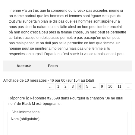
lirienne y’a un truc que tu comprend ou tu veux pas accepter‚ même si
on clame partout que les hommes et femmes sont égaux c’est pas du
tout vrai sur certain plan je dis pas que les hommes sont supérieur a
nous pas c’est la nature qui est faite ainsi un hoe peut tomber enceint
bâ non donc c’est a peu près la femme chose, un mec peut se permettre
certains trucs qu’on doit pas se permettre pas pacequ’on qu’on peut
pas mais paceque on doit pas se le permettre en tant que femme. un
homme peut se montrer a moitier nu mais pas une femme si tu
respectes ton corps il t’apartient c’est sacré tu vas te rabaisser a si peut.
Auteur/e
Posts
Affichage de 10 messages - 46 par 60 (sur 154 au total)
←
1
2
3
4
5
…
9
10
11
→
Répondre à: Répondre #23598 dans Pourquoi la chanson "Je ne dirai
rien" de Black M est répugnante.
Vos informations:
Nom (obligatoire):