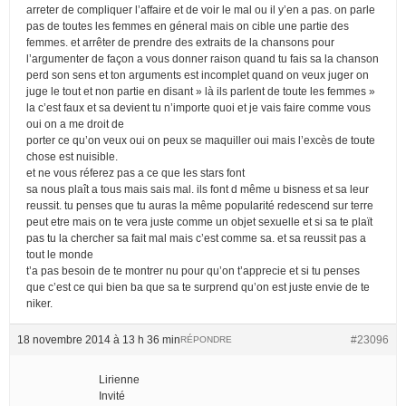
arreter de compliquer l’affaire et de voir le mal ou il y’en a pas. on parle
pas de toutes les femmes en géneral mais on cible une partie des
femmes. et arrêter de prendre des extraits de la chansons pour
l’argumenter de façon a vous donner raison quand tu fais sa la chanson
perd son sens et ton arguments est incomplet quand on veux juger on
juge le tout et non partie en disant » là ils parlent de toute les femmes »
la c’est faux et sa devient tu n’importe quoi et je vais faire comme vous
oui on a me droit de
porter ce qu’on veux oui on peux se maquiller oui mais l’excès de toute
chose est nuisible.
et ne vous réferez pas a ce que les stars font
sa nous plaît a tous mais sais mal. ils font d même u bisness et sa leur
reussit. tu penses que tu auras la même popularité redescend sur terre
peut etre mais on te vera juste comme un objet sexuelle et si sa te plaït
pas tu la chercher sa fait mal mais c’est comme sa. et sa reussit pas a
tout le monde
t’a pas besoin de te montrer nu pour qu’on t’apprecie et si tu penses
que c’est ce qui bien ba que sa te surprend qu’on est juste envie de te
niker.
18 novembre 2014 à 13 h 36 min
#23096
RÉPONDRE
Lirienne
Invité