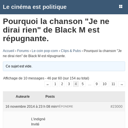
Le cinéma est politique
Pourquoi la chanson "Je ne
dirai rien" de Black M est
répugnante.
Accueil
›
Forums
›
Le coin pop-corn
›
Clips & Pubs
›
Pourquoi la chanson "Je
ne dirai rien" de Black M est répugnante.
Ce sujet est vide.
Affichage de 10 messages - 46 par 60 (sur 154 au total)
←
1
2
3
4
5
…
9
10
11
→
Auteur/e
Posts
16 novembre 2014 à 23 h 08 min
#23000
RÉPONDRE
L’indigné
Invité