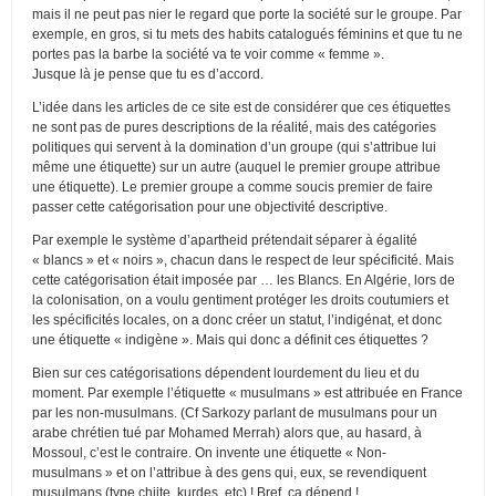
mais il ne peut pas nier le regard que porte la société sur le groupe. Par
exemple, en gros, si tu mets des habits catalogués féminins et que tu ne
portes pas la barbe la société va te voir comme « femme ».
Jusque là je pense que tu es d’accord.
L’idée dans les articles de ce site est de considérer que ces étiquettes
ne sont pas de pures descriptions de la réalité, mais des catégories
politiques qui servent à la domination d’un groupe (qui s’attribue lui
même une étiquette) sur un autre (auquel le premier groupe attribue
une étiquette). Le premier groupe a comme soucis premier de faire
passer cette catégorisation pour une objectivité descriptive.
Par exemple le système d’apartheid prétendait séparer à égalité
« blancs » et « noirs », chacun dans le respect de leur spécificité. Mais
cette catégorisation était imposée par … les Blancs. En Algérie, lors de
la colonisation, on a voulu gentiment protéger les droits coutumiers et
les spécificités locales, on a donc créer un statut, l’indigénat, et donc
une étiquette « indigène ». Mais qui donc a définit ces étiquettes ?
Bien sur ces catégorisations dépendent lourdement du lieu et du
moment. Par exemple l’étiquette « musulmans » est attribuée en France
par les non-musulmans. (Cf Sarkozy parlant de musulmans pour un
arabe chrétien tué par Mohamed Merrah) alors que, au hasard, à
Mossoul, c’est le contraire. On invente une étiquette « Non-
musulmans » et on l’attribue à des gens qui, eux, se revendiquent
musulmans (type chiite, kurdes, etc) ! Bref, ça dépend !