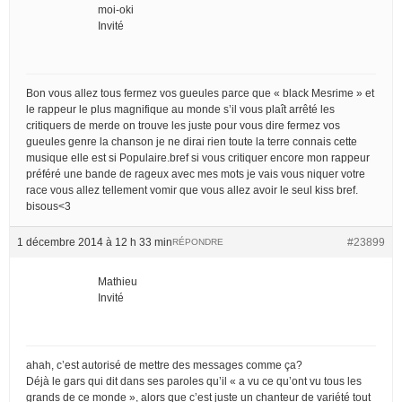
moi-oki
Invité
Bon vous allez tous fermez vos gueules parce que « black Mesrime » et
le rappeur le plus magnifique au monde s’il vous plaît arrêté les
critiquers de merde on trouve les juste pour vous dire fermez vos
gueules genre la chanson je ne dirai rien toute la terre connais cette
musique elle est si Populaire.bref si vous critiquer encore mon rappeur
préféré une bande de rageux avec mes mots je vais vous niquer votre
race vous allez tellement vomir que vous allez avoir le seul kiss bref.
bisous<3
1 décembre 2014 à 12 h 33 min
#23899
RÉPONDRE
Mathieu
Invité
ahah, c’est autorisé de mettre des messages comme ça?
Déjà le gars qui dit dans ses paroles qu’il « a vu ce qu’ont vu tous les
grands de ce monde », alors que c’est juste un chanteur de variété tout