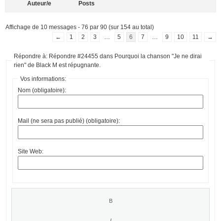
Auteur/e
Posts
Affichage de 10 messages - 76 par 90 (sur 154 au total)
←
1
2
3
…
5
6
7
…
9
10
11
→
Répondre à: Répondre #24455 dans Pourquoi la chanson "Je ne dirai
rien" de Black M est répugnante.
Vos informations:
Nom (obligatoire):
Mail (ne sera pas publié) (obligatoire):
Site Web: