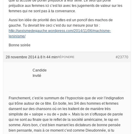
que tu accuse de porter préjudice à leur sexe. Le seul qui porte
préjudice aux femmes ici c’est toi avec tes jugements de valeur sur les
femmes qui ne sont pas à ta convenance.
Aussi ton idée de priorité des luttes est un poncif des machos de
gauche. Tu devrait lire ceci c’est du sur mesure pour toi :
http://sexismedegauche.wordpress.com/2014/11/06/machisme-
leninisme/
Bonne soirée
28 novembre 2014 à 8 h 44 min
#23770
RÉPONDRE
Candide
Invité
Franchement, c’est le summum de l’hypocrisie que de voir l’indignation
qui trône autour de ce titre. En boite, les 3/4 des hommes et femmes
dansent sur des chansons où on les traitent de de manière très
simpliste de « salope » ou de « pute ». Mais la on s’offusque de parole
qui ne sont au finale que le reflet de la société américaine, le rap en
somme. Alors bon, c’est bien marrant les dictateurs de bonne pensée
bien pensante, mais à ce moment c’est comme Dieudonnée, si tu