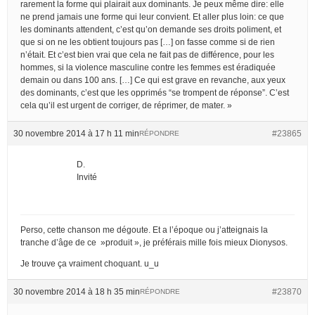
rarement la forme qui plairait aux dominants. Je peux même dire: elle
ne prend jamais une forme qui leur convient. Et aller plus loin: ce que
les dominants attendent, c’est qu’on demande ses droits poliment, et
que si on ne les obtient toujours pas […] on fasse comme si de rien
n’était. Et c’est bien vrai que cela ne fait pas de différence, pour les
hommes, si la violence masculine contre les femmes est éradiquée
demain ou dans 100 ans. […] Ce qui est grave en revanche, aux yeux
des dominants, c’est que les opprimés “se trompent de réponse”. C’est
cela qu’il est urgent de corriger, de réprimer, de mater. »
30 novembre 2014 à 17 h 11 min
#23865
RÉPONDRE
D.
Invité
Perso, cette chanson me dégoute. Et a l’époque ou j’atteignais la
tranche d’âge de ce »produit », je préférais mille fois mieux Dionysos.
Je trouve ça vraiment choquant. u_u
30 novembre 2014 à 18 h 35 min
#23870
RÉPONDRE