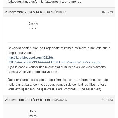
t’attaques à quelqu’un, tu t’attaques à tout le monde.
28 novembre 2014 à 14 h 33 min
#23779
RÉPONDRE
Jack A
Invité
Je vois la contribution de Paganhate et immédiatement je me jette sur le
bingo pour verifier:
http://3.bp.blogspot.com/-521iHs-
ol9U/VAVvregGKVI/AAAAAAAAFxI/kt_K850mbbg/s1600/bingo.jpg
Il y a la case « vous feriez mieux d’aller militer avec de vraies actions
dans la vraie vie », ouf tout va bien.
Que serai une discussion un peu féministe sans un homme qui sort de
nulle part et balance « vous vous trompez de combat les filles, je vais
vous expliquer, moi, ce que c’est le vrai combat! ».. (ce serai bien)
28 novembre 2014 à 16 h 21 min
#23783
RÉPONDRE
Sfefs
Invité