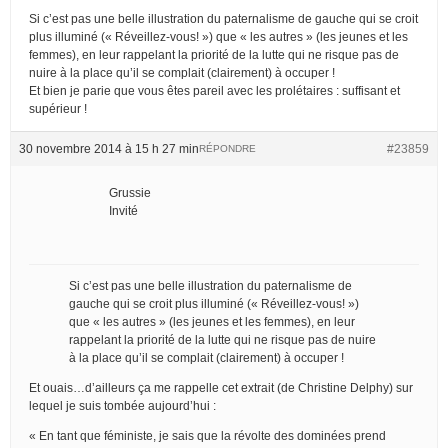
Si c’est pas une belle illustration du paternalisme de gauche qui se croit
plus illuminé (« Réveillez-vous! ») que « les autres » (les jeunes et les
femmes), en leur rappelant la priorité de la lutte qui ne risque pas de
nuire à la place qu’il se complait (clairement) à occuper !
Et bien je parie que vous êtes pareil avec les prolétaires : suffisant et
supérieur !
30 novembre 2014 à 15 h 27 min
#23859
RÉPONDRE
Grussie
Invité
Si c’est pas une belle illustration du paternalisme de
gauche qui se croit plus illuminé (« Réveillez-vous! »)
que « les autres » (les jeunes et les femmes), en leur
rappelant la priorité de la lutte qui ne risque pas de nuire
à la place qu’il se complait (clairement) à occuper !
Et ouais…d’ailleurs ça me rappelle cet extrait (de Christine Delphy) sur
lequel je suis tombée aujourd’hui :
« En tant que féministe, je sais que la révolte des dominées prend