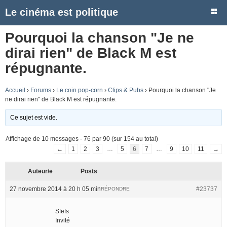
Le cinéma est politique
Pourquoi la chanson "Je ne
dirai rien" de Black M est
répugnante.
Accueil
›
Forums
›
Le coin pop-corn
›
Clips & Pubs
›
Pourquoi la chanson "Je
ne dirai rien" de Black M est répugnante.
Ce sujet est vide.
Affichage de 10 messages - 76 par 90 (sur 154 au total)
←
1
2
3
…
5
6
7
…
9
10
11
→
Auteur/e
Posts
27 novembre 2014 à 20 h 05 min
#23737
RÉPONDRE
Sfefs
Invité