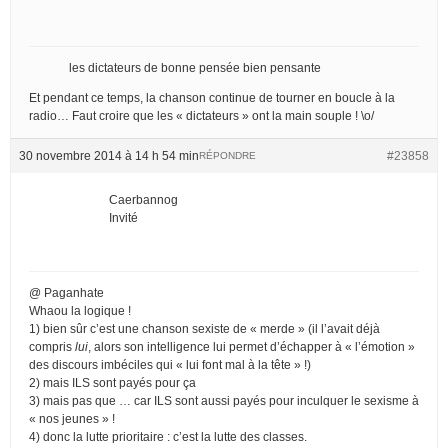
les dictateurs de bonne pensée bien pensante
Et pendant ce temps, la chanson continue de tourner en boucle à la
radio… Faut croire que les « dictateurs » ont la main souple ! \o/
30 novembre 2014 à 14 h 54 min
#23858
RÉPONDRE
Caerbannog
Invité
@ Paganhate
Whaou la logique !
1) bien sûr c’est une chanson sexiste de « merde » (il l’avait déjà
compris
lui
, alors son intelligence lui permet d’échapper à « l’émotion »
des discours imbéciles qui « lui font mal à la tête » !)
2) mais ILS sont payés pour ça
3) mais pas que … car ILS sont aussi payés pour inculquer le sexisme à
« nos jeunes » !
4) donc la lutte prioritaire : c’est la lutte des classes.