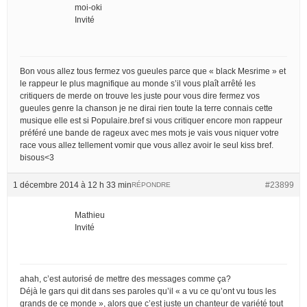
moi-oki
Invité
Bon vous allez tous fermez vos gueules parce que « black Mesrime » et
le rappeur le plus magnifique au monde s’il vous plaît arrêté les
critiquers de merde on trouve les juste pour vous dire fermez vos
gueules genre la chanson je ne dirai rien toute la terre connais cette
musique elle est si Populaire.bref si vous critiquer encore mon rappeur
préféré une bande de rageux avec mes mots je vais vous niquer votre
race vous allez tellement vomir que vous allez avoir le seul kiss bref.
bisous<3
1 décembre 2014 à 12 h 33 min
#23899
RÉPONDRE
Mathieu
Invité
ahah, c’est autorisé de mettre des messages comme ça?
Déjà le gars qui dit dans ses paroles qu’il « a vu ce qu’ont vu tous les
grands de ce monde », alors que c’est juste un chanteur de variété tout