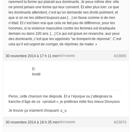
rarement la forme qui plairait aux dominants. Je peux même dire: elle
ne prend jamais une forme qui leur convient. Et aller plus loin: ce que
les dominants attendent, c’est qu’on demande ses droits poliment, et
que si on ne les obtient toujours pas […] on fasse comme si de rien
n’était. Et c’est bien vrai que cela ne fait pas de différence, pour les
hommes, si la violence masculine contre les femmes est éradiquée
demain ou dans 100 ans. […] Ce qui est grave en revanche, aux yeux
des dominants, c’est que les opprimés “se trompent de réponse”. C’est
cela qu’il est urgent de corriger, de réprimer, de mater. »
30 novembre 2014 à 17 h 11 min
#23865
RÉPONDRE
D.
Invité
Perso, cette chanson me dégoute. Et a l’époque ou j’atteignais la
tranche d’âge de ce »produit », je préférais mille fois mieux Dionysos.
Je trouve ça vraiment choquant. u_u
30 novembre 2014 à 18 h 35 min
#23870
RÉPONDRE