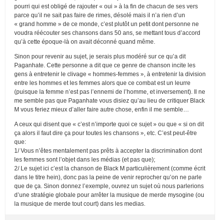
pourri qui est obligé de rajouter « oui » à la fin de chacun de ses vers
parce qu’il ne sait pas faire de rimes, désolé mais il n’a rien d’un
« grand homme » de ce monde, c’est plutôt un petit dont personne ne
voudra réécouter ses chansons dans 50 ans, se mettant tous d’accord
qu’à cette époque-là on avait déconné quand même.
Sinon pour revenir au sujet, je serais plus modéré sur ce qu’a dit
Paganhate. Cette personne a dit que ce genre de chanson incite les
gens à entretenir le clivage « hommes-femmes », à entretenir la division
entre les hommes et les femmes alors que ce combat est un leurre
(puisque la femme n’est pas l’ennemi de l’homme, et inversement). Il ne
me semble pas que Paganhate vous disiez qu’au lieu de critiquer Black
M vous feriez mieux d’aller faire autre chose, enfin il me semble…
A ceux qui disent que « c’est n’importe quoi ce sujet » ou que « si on dit
ça alors il faut dire ça pour toutes les chansons », etc. C’est peut-être
que:
1/ Vous n’êtes mentalement pas prêts à accepter la discrimination dont
les femmes sont l’objet dans les médias (et pas que);
2/ Le sujet ici c’est la chanson de Black M particulièrement (comme écrit
dans le titre hein), donc pas la peine de venir reprocher qu’on ne parle
que de ça. Sinon donnez l’exemple, ouvrez un sujet où nous parlerions
d’une stratégie globale pour arrêter la musique de merde mysogine (ou
la musique de merde tout court) dans les medias.