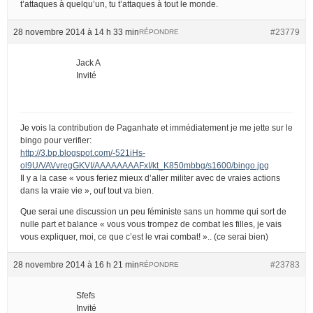
t’attaques à quelqu’un, tu t’attaques à tout le monde.
28 novembre 2014 à 14 h 33 min
#23779
RÉPONDRE
Jack A
Invité
Je vois la contribution de Paganhate et immédiatement je me jette sur le
bingo pour verifier:
http://3.bp.blogspot.com/-521iHs-
ol9U/VAVvregGKVI/AAAAAAAAFxI/kt_K850mbbg/s1600/bingo.jpg
Il y a la case « vous feriez mieux d’aller militer avec de vraies actions
dans la vraie vie », ouf tout va bien.
Que serai une discussion un peu féministe sans un homme qui sort de
nulle part et balance « vous vous trompez de combat les filles, je vais
vous expliquer, moi, ce que c’est le vrai combat! ».. (ce serai bien)
28 novembre 2014 à 16 h 21 min
#23783
RÉPONDRE
Sfefs
Invité