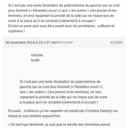
Si c’est pas une belle illustration du paternalisme de gauche qui se croit
plus illuminé (« Réveillez-vous! ») que « les autres » (les jeunes et les
femmes), en leur rappelant la priorité de la lutte qui ne risque pas de
nuire à la place qu’il se complait (clairement) à occuper !
Et bien je parie que vous êtes pareil avec les prolétaires : suffisant et
supérieur !
30 novembre 2014 à 15 h 27 min
#23859
RÉPONDRE
Grussie
Invité
Si c’est pas une belle illustration du paternalisme de
gauche qui se croit plus illuminé (« Réveillez-vous! »)
que « les autres » (les jeunes et les femmes), en leur
rappelant la priorité de la lutte qui ne risque pas de nuire
à la place qu’il se complait (clairement) à occuper !
Et ouais…d’ailleurs ça me rappelle cet extrait (de Christine Delphy) sur
lequel je suis tombée aujourd’hui :
« En tant que féministe, je sais que la révolte des dominées prend