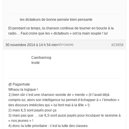
les dictateurs de bonne pensée bien pensante
Et pendant ce temps, la chanson continue de tourner en boucle à la
radio… Faut croire que les « dictateurs » ont la main souple ! \o/
30 novembre 2014 à 14 h 54 min
#23858
RÉPONDRE
Caerbannog
Invité
@ Paganhate
Whaou la logique !
1) bien sûr c’est une chanson sexiste de « merde » (il l’avait déjà
compris
lui
, alors son intelligence lui permet d’échapper à « l’émotion »
des discours imbéciles qui « lui font mal à la tête » !)
2) mais ILS sont payés pour ça
3) mais pas que … car ILS sont aussi payés pour inculquer le sexisme à
« nos jeunes » !
4) donc la lutte prioritaire : c’est la lutte des classes.