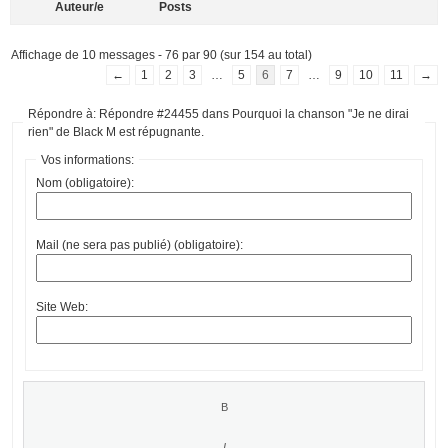
Auteur/e
Posts
Affichage de 10 messages - 76 par 90 (sur 154 au total)
←
1
2
3
…
5
6
7
…
9
10
11
→
Répondre à: Répondre #24455 dans Pourquoi la chanson "Je ne dirai
rien" de Black M est répugnante.
Vos informations:
Nom (obligatoire):
Mail (ne sera pas publié) (obligatoire):
Site Web: