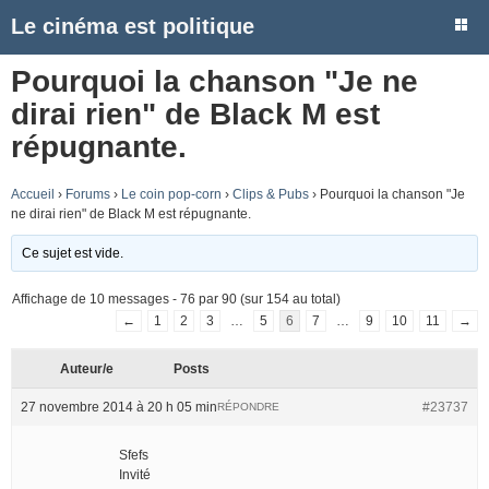
Le cinéma est politique
Pourquoi la chanson "Je ne
dirai rien" de Black M est
répugnante.
Accueil
›
Forums
›
Le coin pop-corn
›
Clips & Pubs
›
Pourquoi la chanson "Je
ne dirai rien" de Black M est répugnante.
Ce sujet est vide.
Affichage de 10 messages - 76 par 90 (sur 154 au total)
←
1
2
3
…
5
6
7
…
9
10
11
→
Auteur/e
Posts
27 novembre 2014 à 20 h 05 min
#23737
RÉPONDRE
Sfefs
Invité