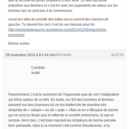
que tu accuse de porter préjudice à leur sexe. Le seul qui porte
préjudice aux femmes ici c’est toi avec tes jugements de valeur sur les
femmes qui ne sont pas à ta convenance.
Aussi ton idée de priorité des luttes est un poncif des machos de
gauche. Tu devrait lire ceci c’est du sur mesure pour toi :
http://sexismedegauche.wordpress.com/2014/11/06/machisme-
leninisme/
Bonne soirée
28 novembre 2014 à 8 h 44 min
#23770
RÉPONDRE
Candide
Invité
Franchement, c’est le summum de l’hypocrisie que de voir l’indignation
qui trône autour de ce titre. En boite, les 3/4 des hommes et femmes
dansent sur des chansons où on les traitent de de manière très
simpliste de « salope » ou de « pute ». Mais la on s’offusque de parole
qui ne sont au finale que le reflet de la société américaine, le rap en
somme. Alors bon, c’est bien marrant les dictateurs de bonne pensée
bien pensante, mais à ce moment c’est comme Dieudonnée, si tu