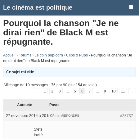
Le cinéma est politique
Pourquoi la chanson "Je ne
dirai rien" de Black M est
répugnante.
Accueil
›
Forums
›
Le coin pop-corn
›
Clips & Pubs
›
Pourquoi la chanson "Je
ne dirai rien" de Black M est répugnante.
Ce sujet est vide.
Affichage de 10 messages - 76 par 90 (sur 154 au total)
←
1
2
3
…
5
6
7
…
9
10
11
→
Auteur/e
Posts
27 novembre 2014 à 20 h 05 min
#23737
RÉPONDRE
Sfefs
Invité