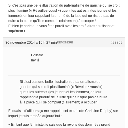
Si c’est pas une belle illustration du paternalisme de gauche qui se croit
plus illuminé (« Réveillez-vous! ») que « les autres » (les jeunes et les
femmes), en leur rappelant la priorité de la lutte qui ne risque pas de
nuire à la place qu’il se complait (clairement) à occuper !
Et bien je parie que vous êtes pareil avec les prolétaires : suffisant et
supérieur !
30 novembre 2014 à 15 h 27 min
#23859
RÉPONDRE
Grussie
Invité
Si c’est pas une belle illustration du paternalisme de
gauche qui se croit plus illuminé (« Réveillez-vous! »)
que « les autres » (les jeunes et les femmes), en leur
rappelant la priorité de la lutte qui ne risque pas de nuire
à la place qu’il se complait (clairement) à occuper !
Et ouais…d’ailleurs ça me rappelle cet extrait (de Christine Delphy) sur
lequel je suis tombée aujourd’hui :
« En tant que féministe, je sais que la révolte des dominées prend