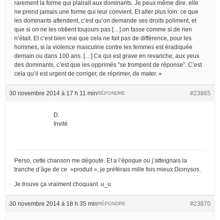
rarement la forme qui plairait aux dominants. Je peux même dire: elle
ne prend jamais une forme qui leur convient. Et aller plus loin: ce que
les dominants attendent, c’est qu’on demande ses droits poliment, et
que si on ne les obtient toujours pas […] on fasse comme si de rien
n’était. Et c’est bien vrai que cela ne fait pas de différence, pour les
hommes, si la violence masculine contre les femmes est éradiquée
demain ou dans 100 ans. […] Ce qui est grave en revanche, aux yeux
des dominants, c’est que les opprimés “se trompent de réponse”. C’est
cela qu’il est urgent de corriger, de réprimer, de mater. »
30 novembre 2014 à 17 h 11 min
#23865
RÉPONDRE
D.
Invité
Perso, cette chanson me dégoute. Et a l’époque ou j’atteignais la
tranche d’âge de ce »produit », je préférais mille fois mieux Dionysos.
Je trouve ça vraiment choquant. u_u
30 novembre 2014 à 18 h 35 min
#23870
RÉPONDRE