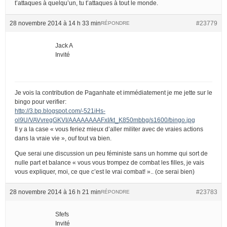
t’attaques à quelqu’un, tu t’attaques à tout le monde.
28 novembre 2014 à 14 h 33 min
#23779
RÉPONDRE
Jack A
Invité
Je vois la contribution de Paganhate et immédiatement je me jette sur le
bingo pour verifier:
http://3.bp.blogspot.com/-521iHs-
ol9U/VAVvregGKVI/AAAAAAAAFxI/kt_K850mbbg/s1600/bingo.jpg
Il y a la case « vous feriez mieux d’aller militer avec de vraies actions
dans la vraie vie », ouf tout va bien.
Que serai une discussion un peu féministe sans un homme qui sort de
nulle part et balance « vous vous trompez de combat les filles, je vais
vous expliquer, moi, ce que c’est le vrai combat! ».. (ce serai bien)
28 novembre 2014 à 16 h 21 min
#23783
RÉPONDRE
Sfefs
Invité