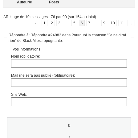
Auteur/e
Posts
Affichage de 10 messages - 76 par 90 (sur 154 au total)
←
1
2
3
…
5
6
7
…
9
10
11
→
Répondre à: Répondre #24983 dans Pourquoi la chanson "Je ne dirai
rien" de Black M est répugnante.
Vos informations:
Nom (obligatoire):
Mail (ne sera pas publié) (obligatoire):
Site Web: