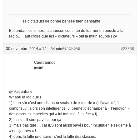
les dictateurs de bonne pensée bien pensante
Et pendant ce temps, la chanson continue de tourner en boucle à la
radio… Faut croire que les « dictateurs » ont la main souple ! \o/
30 novembre 2014 à 14 h 54 min
#23858
RÉPONDRE
Caerbannog
Invité
@ Paganhate
Whaou la logique !
1) bien sûr c’est une chanson sexiste de « merde » (il l’avait déjà
compris
lui
, alors son intelligence lui permet d’échapper à « l’émotion »
des discours imbéciles qui « lui font mal à la tête » !)
2) mais ILS sont payés pour ça
3) mais pas que … car ILS sont aussi payés pour inculquer le sexisme à
« nos jeunes » !
4) donc la lutte prioritaire : c’est la lutte des classes.