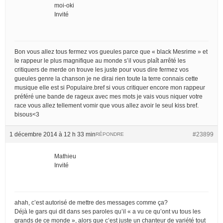
moi-oki
Invité
Bon vous allez tous fermez vos gueules parce que « black Mesrime » et
le rappeur le plus magnifique au monde s’il vous plaît arrêté les
critiquers de merde on trouve les juste pour vous dire fermez vos
gueules genre la chanson je ne dirai rien toute la terre connais cette
musique elle est si Populaire.bref si vous critiquer encore mon rappeur
préféré une bande de rageux avec mes mots je vais vous niquer votre
race vous allez tellement vomir que vous allez avoir le seul kiss bref.
bisous<3
1 décembre 2014 à 12 h 33 min
#23899
RÉPONDRE
Mathieu
Invité
ahah, c’est autorisé de mettre des messages comme ça?
Déjà le gars qui dit dans ses paroles qu’il « a vu ce qu’ont vu tous les
grands de ce monde », alors que c’est juste un chanteur de variété tout