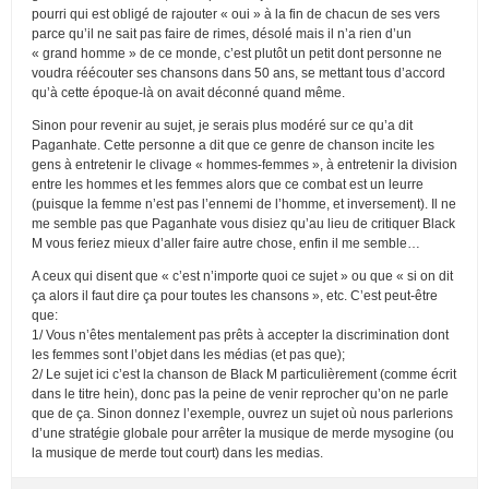
pourri qui est obligé de rajouter « oui » à la fin de chacun de ses vers
parce qu’il ne sait pas faire de rimes, désolé mais il n’a rien d’un
« grand homme » de ce monde, c’est plutôt un petit dont personne ne
voudra réécouter ses chansons dans 50 ans, se mettant tous d’accord
qu’à cette époque-là on avait déconné quand même.
Sinon pour revenir au sujet, je serais plus modéré sur ce qu’a dit
Paganhate. Cette personne a dit que ce genre de chanson incite les
gens à entretenir le clivage « hommes-femmes », à entretenir la division
entre les hommes et les femmes alors que ce combat est un leurre
(puisque la femme n’est pas l’ennemi de l’homme, et inversement). Il ne
me semble pas que Paganhate vous disiez qu’au lieu de critiquer Black
M vous feriez mieux d’aller faire autre chose, enfin il me semble…
A ceux qui disent que « c’est n’importe quoi ce sujet » ou que « si on dit
ça alors il faut dire ça pour toutes les chansons », etc. C’est peut-être
que:
1/ Vous n’êtes mentalement pas prêts à accepter la discrimination dont
les femmes sont l’objet dans les médias (et pas que);
2/ Le sujet ici c’est la chanson de Black M particulièrement (comme écrit
dans le titre hein), donc pas la peine de venir reprocher qu’on ne parle
que de ça. Sinon donnez l’exemple, ouvrez un sujet où nous parlerions
d’une stratégie globale pour arrêter la musique de merde mysogine (ou
la musique de merde tout court) dans les medias.