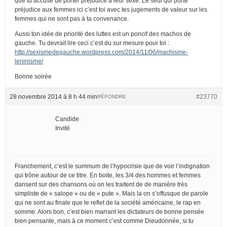
que tu accuse de porter préjudice à leur sexe. Le seul qui porte
préjudice aux femmes ici c’est toi avec tes jugements de valeur sur les
femmes qui ne sont pas à ta convenance.
Aussi ton idée de priorité des luttes est un poncif des machos de
gauche. Tu devrait lire ceci c’est du sur mesure pour toi :
http://sexismedegauche.wordpress.com/2014/11/06/machisme-
leninisme/
Bonne soirée
28 novembre 2014 à 8 h 44 min
#23770
RÉPONDRE
Candide
Invité
Franchement, c’est le summum de l’hypocrisie que de voir l’indignation
qui trône autour de ce titre. En boite, les 3/4 des hommes et femmes
dansent sur des chansons où on les traitent de de manière très
simpliste de « salope » ou de « pute ». Mais la on s’offusque de parole
qui ne sont au finale que le reflet de la société américaine, le rap en
somme. Alors bon, c’est bien marrant les dictateurs de bonne pensée
bien pensante, mais à ce moment c’est comme Dieudonnée, si tu