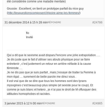
été considérée comme une maladie mentale)
Grussie : Excellent, on tient un prototype parfait du nice guy
(
http://lesquestionscomposent.fr/poire-aime-les-femmes/
)
31 décembre 2014 à 15 h 28 min
#24786
RÉPONDRE
flo
Invité
Qui a dit que le sexisme avait disparu?encore une jolie extrapolation. …
Je dis juste que le fait d’utiliser ses atouts physique pour se faire
entretenir , c’est justement un retour en arrière néfaste à la cause
féministe….
Je ne dis pas que je suis parfait , mais j’essaye de traiter la Femme à
mon égal … surement de belle parole me direz vous .
Il est vrai que de se dire que tous les hommes sont des tyrans
mysogines c’est beaucoup plus simple (et sexiste pour le coup). Et
comme je suis blanc et hetero , je n’ai pas le droit de M offusquer des
attitudes homophobes et racistes.
3 janvier 2015 à 12 h 00 min
#24965
RÉPONDRE