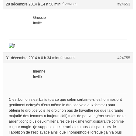
28 décembre 2014 à 14 h 50 min
#24653
RÉPONDRE
Grussie
Invité
31 décembre 2014 à 0 h 34 min
#24755
RÉPONDRE
lirienne
Invité
C’est bon on s’est battu (parce que selon certain-e-s les hommes ont
gentiment octroyés d’eux même le droit de vote aux femme) pour
obtenir le droit de vote, le droit non pas de travailler (ce que la grande
majorité des femmes a toujours fait) mais de pouvoir gérer seules notre
argent donc plus deux millénaires de sexisme vont disparaître comme
ça, par magie. (je suppose que le racisme a aussi disparu lors de
l’abolition de l’esclavage ainsi que l’homophobie lorsque ça n’a plus