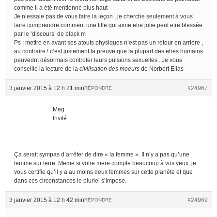
comme il a été mentionné plus haut
Je n’essaie pas de vous faire la leçon , je cherche seulement à vous
faire comprendre comment une fille qui aime etre jolie peut etre blessée
par le ‘discours’ de black m
Ps : mettre en avant ses atouts physiques n’est pas un retour en arrière ,
au contraire ! c’est justement la preuve que la plupart des etres humains
peuvednt désormais controler leurs pulsions sexuelles . Je vous
conseille la lecture de la
civilisation des moeurs
de Norbert Elias
3 janvier 2015 à 12 h 21 min
#24967
RÉPONDRE
Meg
Invité
Ça serait sympas d’arrêter de dire « la femme ». Il n’y a pas qu’une
femme sur terre. Meme si votre mere compte beaucoup à vos yeux, je
vous certifie qu’il y a au moins deux femmes sur cette planète et que
dans ces circonstances le pluriel s’impose.
3 janvier 2015 à 12 h 42 min
#24969
RÉPONDRE