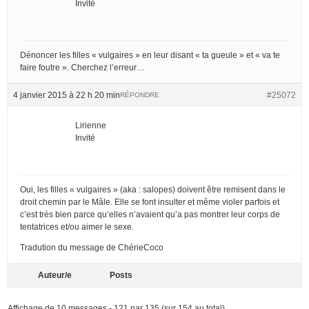
Invité
Dénoncer les filles « vulgaires » en leur disant « ta gueule » et « va te
faire foutre ». Cherchez l’erreur…
4 janvier 2015 à 22 h 20 min
#25072
RÉPONDRE
Lirienne
Invité
Oui, les filles « vulgaires » (aka : salopes) doivent être remisent dans le
droit chemin par le Mâle. Elle se font insulter et même violer parfois et
c’est très bien parce qu’elles n’avaient qu’a pas montrer leur corps de
tentatrices et/ou aimer le sexe.
Tradution du message de ChérieCoco
Auteur/e
Posts
Affichage de 10 messages - 121 par 135 (sur 154 au total)