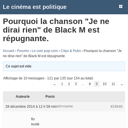
Le cinéma est politique
Pourquoi la chanson "Je ne
dirai rien" de Black M est
répugnante.
Accueil
›
Forums
›
Le coin pop-corn
›
Clips & Pubs
›
Pourquoi la chanson "Je
ne dirai rien" de Black M est répugnante.
Ce sujet est vide.
Affichage de 10 messages - 121 par 135 (sur 154 au total)
←
1
2
3
…
8
9
10
11
→
Auteur/e
Posts
28 décembre 2014 à 12 h 58 min
#24646
RÉPONDRE
flo
Invité