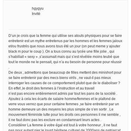
hgygyu
Invité
D’un je crois que la femme qui utilise ses atouts physiques pour se faire
entretenir est un mythe entretenus par les hommes et les femmes jaloux
et/ou frustrés que nous avons tous été un jour (on peut meme y ajouter
black m pour le coup ). On a tous connu au lycée une fille jolie , qui
s’habillait « sexy » ,s’assumait mais qui s’est révélée moins teubé que
tout le monde ne le pensait, qui n’a eu besoin de personne pour réussir
.
De deux , admettons que beaucoup de filles mettent des minishort pour
se faire entretenir par des mecs biens virils , ne vaut-il pas mieux
interroger les causes de ce comportement plutot que de le diaboliser ?
En effet ,le droit des femmes à l’instruction et au travail
n’est pas encore entièremennt admis par tout les pans de la société .
Ajoutez à cela les écarts de salaire homme/femmes et le plafond de
verre vous verrez que pour certaine femmes ,se faire entretenir par un
homme demeure un des moyens les plus simple de s’en sortir . Le
mouvement féministe lutte pour les droits ces personnes il me semble ,
il ne faut donc pas les exclure en condamnant leurs actes .
Considérer La femme à votre égal est tout à votre honneur , il ne faut
pas pour autant nier le lourd héritage culturel de 2000ans de patriarcat