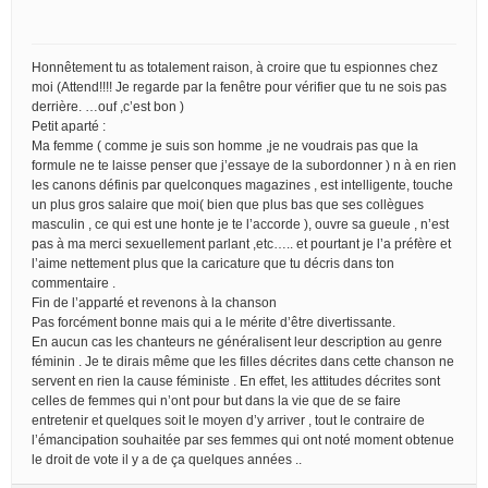
Honnêtement tu as totalement raison, à croire que tu espionnes chez
moi (Attend!!!! Je regarde par la fenêtre pour vérifier que tu ne sois pas
derrière. …ouf ,c’est bon )
Petit aparté :
Ma femme ( comme je suis son homme ,je ne voudrais pas que la
formule ne te laisse penser que j’essaye de la subordonner ) n à en rien
les canons définis par quelconques magazines , est intelligente, touche
un plus gros salaire que moi( bien que plus bas que ses collègues
masculin , ce qui est une honte je te l’accorde ), ouvre sa gueule , n’est
pas à ma merci sexuellement parlant ,etc….. et pourtant je l’a préfère et
l’aime nettement plus que la caricature que tu décris dans ton
commentaire .
Fin de l’apparté et revenons à la chanson
Pas forcément bonne mais qui a le mérite d’être divertissante.
En aucun cas les chanteurs ne généralisent leur description au genre
féminin . Je te dirais même que les filles décrites dans cette chanson ne
servent en rien la cause féministe . En effet, les attitudes décrites sont
celles de femmes qui n’ont pour but dans la vie que de se faire
entretenir et quelques soit le moyen d’y arriver , tout le contraire de
l’émancipation souhaitée par ses femmes qui ont noté moment obtenue
le droit de vote il y a de ça quelques années ..