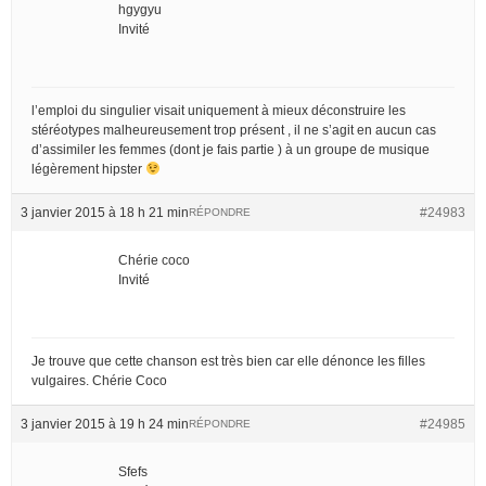
hgygyu
Invité
l’emploi du singulier visait uniquement à mieux déconstruire les
stéréotypes malheureusement trop présent , il ne s’agit en aucun cas
d’assimiler les femmes (dont je fais partie ) à un groupe de musique
légèrement hipster
3 janvier 2015 à 18 h 21 min
#24983
RÉPONDRE
Chérie coco
Invité
Je trouve que cette chanson est très bien car elle dénonce les filles
vulgaires. Chérie Coco
3 janvier 2015 à 19 h 24 min
#24985
RÉPONDRE
Sfefs