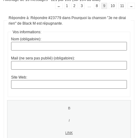
←
1
2
3
…
8
9
10
11
→
Répondre à: Répondre #23779 dans Pourquoi la chanson "Je ne dirai
rien" de Black M est répugnante.
Vos informations:
Nom (obligatoire):
Mail (ne sera pas publié) (obligatoire):
Site Web: