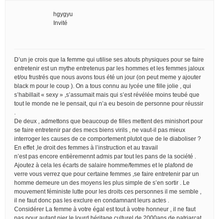
hgygyu
Invité
D’un je crois que la femme qui utilise ses atouts physiques pour se faire
entretenir est un mythe entretenus par les hommes et les femmes jaloux
et/ou frustrés que nous avons tous été un jour (on peut meme y ajouter
black m pour le coup ). On a tous connu au lycée une fille jolie , qui
s’habillait « sexy » ,s’assumait mais qui s’est révélée moins teubé que
tout le monde ne le pensait, qui n’a eu besoin de personne pour réussir
.
De deux , admettons que beaucoup de filles mettent des minishort pour
se faire entretenir par des mecs biens virils , ne vaut-il pas mieux
interroger les causes de ce comportement plutot que de le diaboliser ?
En effet ,le droit des femmes à l’instruction et au travail
n’est pas encore entièremennt admis par tout les pans de la société .
Ajoutez à cela les écarts de salaire homme/femmes et le plafond de
verre vous verrez que pour certaine femmes ,se faire entretenir par un
homme demeure un des moyens les plus simple de s’en sortir . Le
mouvement féministe lutte pour les droits ces personnes il me semble ,
il ne faut donc pas les exclure en condamnant leurs actes .
Considérer La femme à votre égal est tout à votre honneur , il ne faut
pas pour autant nier le lourd héritage culturel de 2000ans de patriarcat