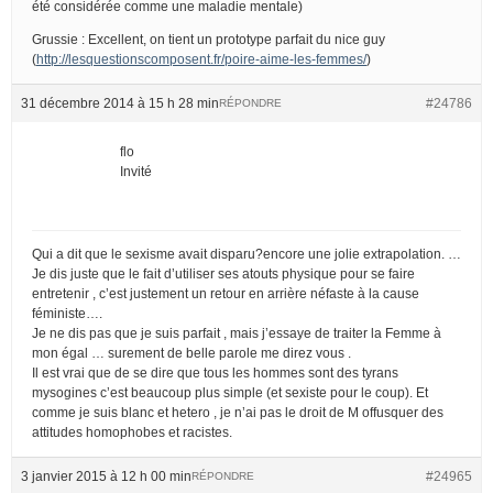
été considérée comme une maladie mentale)
Grussie : Excellent, on tient un prototype parfait du nice guy
(
http://lesquestionscomposent.fr/poire-aime-les-femmes/
)
31 décembre 2014 à 15 h 28 min
#24786
RÉPONDRE
flo
Invité
Qui a dit que le sexisme avait disparu?encore une jolie extrapolation. …
Je dis juste que le fait d’utiliser ses atouts physique pour se faire
entretenir , c’est justement un retour en arrière néfaste à la cause
féministe….
Je ne dis pas que je suis parfait , mais j’essaye de traiter la Femme à
mon égal … surement de belle parole me direz vous .
Il est vrai que de se dire que tous les hommes sont des tyrans
mysogines c’est beaucoup plus simple (et sexiste pour le coup). Et
comme je suis blanc et hetero , je n’ai pas le droit de M offusquer des
attitudes homophobes et racistes.
3 janvier 2015 à 12 h 00 min
#24965
RÉPONDRE