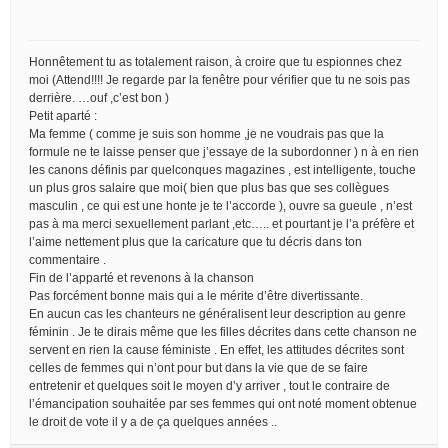
Honnêtement tu as totalement raison, à croire que tu espionnes chez
moi (Attend!!!! Je regarde par la fenêtre pour vérifier que tu ne sois pas
derrière. …ouf ,c’est bon )
Petit aparté :
Ma femme ( comme je suis son homme ,je ne voudrais pas que la
formule ne te laisse penser que j’essaye de la subordonner ) n à en rien
les canons définis par quelconques magazines , est intelligente, touche
un plus gros salaire que moi( bien que plus bas que ses collègues
masculin , ce qui est une honte je te l’accorde ), ouvre sa gueule , n’est
pas à ma merci sexuellement parlant ,etc….. et pourtant je l’a préfère et
l’aime nettement plus que la caricature que tu décris dans ton
commentaire .
Fin de l’apparté et revenons à la chanson
Pas forcément bonne mais qui a le mérite d’être divertissante.
En aucun cas les chanteurs ne généralisent leur description au genre
féminin . Je te dirais même que les filles décrites dans cette chanson ne
servent en rien la cause féministe . En effet, les attitudes décrites sont
celles de femmes qui n’ont pour but dans la vie que de se faire
entretenir et quelques soit le moyen d’y arriver , tout le contraire de
l’émancipation souhaitée par ses femmes qui ont noté moment obtenue
le droit de vote il y a de ça quelques années ..