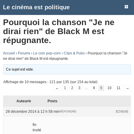
Le cinéma est politique
Pourquoi la chanson "Je ne
dirai rien" de Black M est
répugnante.
Accueil
›
Forums
›
Le coin pop-corn
›
Clips & Pubs
›
Pourquoi la chanson "Je
ne dirai rien" de Black M est répugnante.
Ce sujet est vide.
Affichage de 10 messages - 121 par 135 (sur 154 au total)
←
1
2
3
…
8
9
10
11
→
Auteur/e
Posts
28 décembre 2014 à 12 h 58 min
#24646
RÉPONDRE
flo
Invité