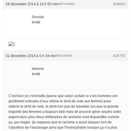
28 décembre 2014 à 14 h 50 min
#24653
RÉPONDRE
Grussie
Invité
31 décembre 2014 à 0 h 34 min
#24755
RÉPONDRE
lirienne
Invité
C’est bon on s’est battu (parce que selon certain-e-s les hommes ont
gentiment octroyés d’eux même le droit de vote aux femme) pour
obtenir le droit de vote, le droit non pas de travailler (ce que la grande
majorité des femmes a toujours fait) mais de pouvoir gérer seules notre
argent donc plus deux millénaires de sexisme vont disparaître comme
ça, par magie. (je suppose que le racisme a aussi disparu lors de
l’abolition de l’esclavage ainsi que l’homophobie lorsque ça n’a plus