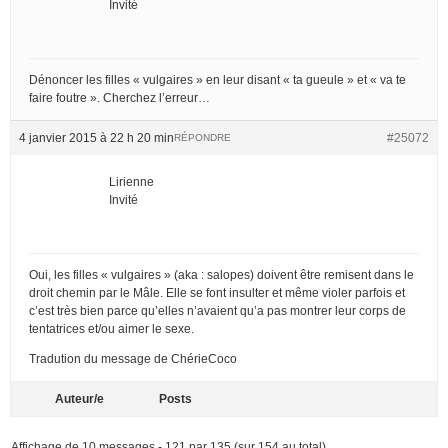
Invité
Dénoncer les filles « vulgaires » en leur disant « ta gueule » et « va te
faire foutre ». Cherchez l’erreur…
4 janvier 2015 à 22 h 20 min
#25072
RÉPONDRE
Lirienne
Invité
Oui, les filles « vulgaires » (aka : salopes) doivent être remisent dans le
droit chemin par le Mâle. Elle se font insulter et même violer parfois et
c’est très bien parce qu’elles n’avaient qu’a pas montrer leur corps de
tentatrices et/ou aimer le sexe.
Tradution du message de ChérieCoco
Auteur/e
Posts
Affichage de 10 messages - 121 par 135 (sur 154 au total)