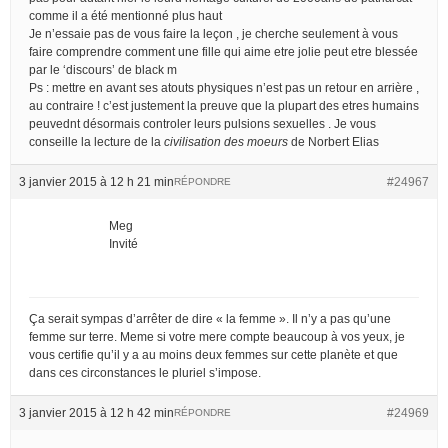
comme il a été mentionné plus haut
Je n’essaie pas de vous faire la leçon , je cherche seulement à vous
faire comprendre comment une fille qui aime etre jolie peut etre blessée
par le ‘discours’ de black m
Ps : mettre en avant ses atouts physiques n’est pas un retour en arrière ,
au contraire ! c’est justement la preuve que la plupart des etres humains
peuvednt désormais controler leurs pulsions sexuelles . Je vous
conseille la lecture de la
civilisation des moeurs
de Norbert Elias
3 janvier 2015 à 12 h 21 min
#24967
RÉPONDRE
Meg
Invité
Ça serait sympas d’arrêter de dire « la femme ». Il n’y a pas qu’une
femme sur terre. Meme si votre mere compte beaucoup à vos yeux, je
vous certifie qu’il y a au moins deux femmes sur cette planète et que
dans ces circonstances le pluriel s’impose.
3 janvier 2015 à 12 h 42 min
#24969
RÉPONDRE