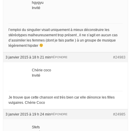
hgygyu
Invité
l’emploi du singulier visait uniquement à mieux déconstruire les
stéréotypes malheureusement trop présent , il ne s’agit en aucun cas
d’assimiler les femmes (dont je fais partie ) à un groupe de musique
légèrement hipster
3 janvier 2015 à 18 h 21 min
#24983
RÉPONDRE
Chérie coco
Invité
Je trouve que cette chanson est très bien car elle dénonce les filles
vulgaires. Chérie Coco
3 janvier 2015 à 19 h 24 min
#24985
RÉPONDRE
Sfefs