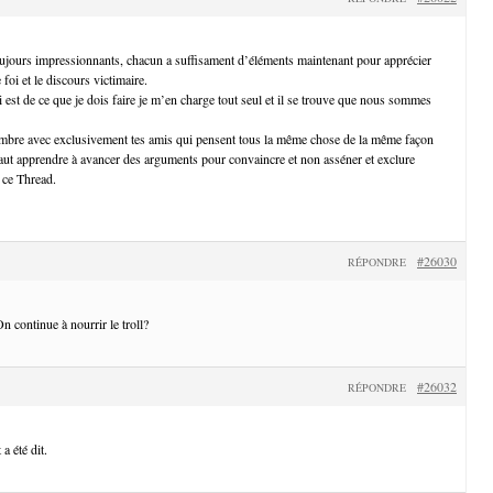
ujours impressionnants, chacun a suffisament d’éléments maintenant pour apprécier
 foi et le discours victimaire.
 est de ce que je dois faire je m’en charge tout seul et il se trouve que nous sommes
ambre avec exclusivement tes amis qui pensent tous la même chose de la même façon
aut apprendre à avancer des arguments pour convaincre et non asséner et exclure
 ce Thread.
#26030
RÉPONDRE
n continue à nourrir le troll?
#26032
RÉPONDRE
a été dit.