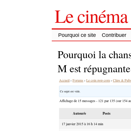
Le cinéma 
Pourquoi ce site
Contribuer
Pourquoi la chans
M est répugnante
Accueil
›
Forums
›
Le coin pop-corn
›
Clips & Pub
Ce sujet est vide.
Affichage de 15 messages - 121 par 135 (sur 154 au
Auteur/e
Posts
17 janvier 2015 à 16 h 14 min