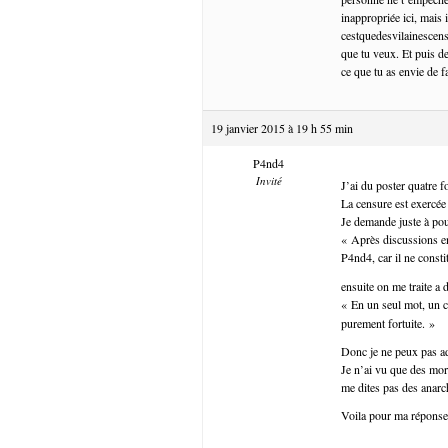
inappropriée ici, mais
cestquedesvilainescens
que tu veux. Et puis d
ce que tu as envie de f
19 janvier 2015 à 19 h 55 min
P4nd4
Invité
J’ai du poster quatre f
La censure est exercée
Je demande juste à po
« Après discussions en
P4nd4, car il ne consti
ensuite on me traite a 
« En un seul mot, un 
purement fortuite. »
Donc je ne peux pas 
Je n’ai vu que des mo
me dites pas des anarch
Voila pour ma réponse 