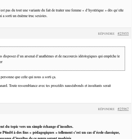
c’est pas du tout une variante du fait de traiter une femme « d’hystérique » dès qu’elle
i a sorti un énième truc sexistes.
#25955
RÉPONDRE
us disposez d’un arsenal d’anathèmes et de raccourcis idéologiques qui empêche le
er
personne que celle qui nous a sorti ça.
nard. Toute ressemblance avec tes procédés nauséabonds et insultants serait
#25967
RÉPONDRE
ent du topic vers un simple échange d’insultes.
de P4nd4 à des fins « pédagogiques » tellement c’est un cas d’école classique,
essages d’insultes de ce genre seront modérés.