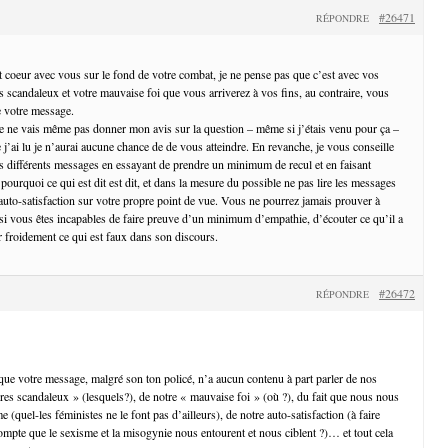
#26471
RÉPONDRE
t coeur avec vous sur le fond de votre combat, je ne pense pas que c’est avec vos
 scandaleux et votre mauvaise foi que vous arriverez à vos fins, au contraire, vous
 votre message.
je ne vais même pas donner mon avis sur la question – même si j’étais venu pour ça –
j’ai lu je n’aurai aucune chance de de vous atteindre. En revanche, je vous conseille
s différents messages en essayant de prendre un minimum de recul et en faisant
pourquoi ce qui est dit est dit, et dans la mesure du possible ne pas lire les messages
 auto-satisfaction sur votre propre point de vue. Vous ne pourrez jamais prouver à
 si vous êtes incapables de faire preuve d’un minimum d’empathie, d’écouter ce qu’il a
er froidement ce qui est faux dans son discours.
#26472
RÉPONDRE
ue votre message, malgré son ton policé, n’a aucun contenu à part parler de nos
es scandaleux » (lesquels?), de notre « mauvaise foi » (où ?), du fait que nous nous
(quel-les féministes ne le font pas d’ailleurs), de notre auto-satisfaction (à faire
ompte que le sexisme et la misogynie nous entourent et nous ciblent ?)… et tout cela