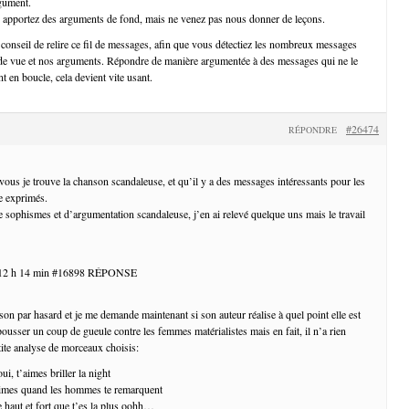
gument.
, apportez des arguments de fond, mais ne venez pas nous donner de leçons.
 conseil de relire ce fil de messages, afin que vous détectiez les nombreux messages
 de vue et nos arguments. Répondre de manière argumentée à des messages qui ne le
t en boucle, cela devient vite usant.
#26474
RÉPONDRE
ous je trouve la chanson scandaleuse, et qu’il y a des messages intéressants pour les
ue exprimés.
sophismes et d’argumentation scandaleuse, j’en ai relevé quelque uns mais le travail
t 12 h 14 min #16898 RÉPONSE
son par hasard et je me demande maintenant si son auteur réalise à quel point elle est
ousser un coup de gueule contre les femmes matérialistes mais en fait, il n’a rien
ite analyse de morceaux choisis:
oui, t’aimes briller la night
’aimes quand les hommes te remarquent
 haut et fort que t’es la plus oohh…