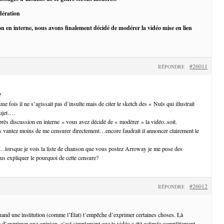
dération
on en interne, nous avons finalement décidé de modérer la vidéo mise en lien
#26011
RÉPONDRE
?
ne fois il ne s’agissait pas d’insulte mais de citer le sketch des « Nuls qui illustrait
sujet….
ès discussion en interne » vous avez décidé de « modérer » la vidéo..soit.
 vantez moins de me censurer directement…encore faudrait il annoncer clairement le
e…lorsque je vois la liste de chanson que vous postez Arroway je me pose des
 expliquer le pourquoi de cette censure?
#26012
RÉPONDRE
uand une institution (comme l’État) t’empêche d’exprimer certaines choses. Là
 d’exprimer une opinion, c’est simplement que ta vidéo a été estimée complètement