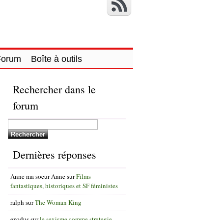
Forum
Boîte à outils
Rechercher dans le
forum
Dernières réponses
Anne ma soeur Anne
sur
Films
fantastiques, historiques et SF féministes
ralph
sur
The Woman King
exodus
sur
le sexisme comme strategie