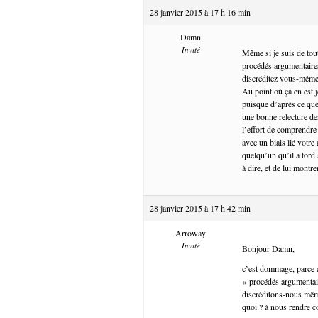
28 janvier 2015 à 17 h 16 min
Damn
Invité
Même si je suis de tou
procédés argumentaires
discréditez vous-même
Au point où ça en est 
puisque d’après ce que 
une bonne relecture de
l’effort de comprendre 
avec un biais lié votre
quelqu’un qu’il a tord
à dire, et de lui montr
28 janvier 2015 à 17 h 42 min
Arroway
Invité
Bonjour Damn,
c’est dommage, parce q
« procédés argumentair
discréditons-nous même 
quoi ? à nous rendre c