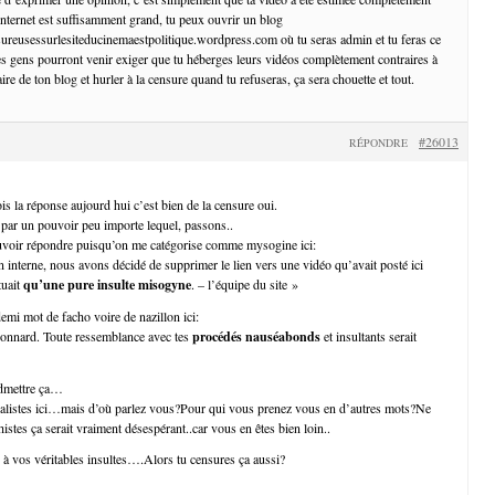
 internet est suffisamment grand, tu peux ouvrir un blog
ureusessurlesiteducinemaestpolitique.wordpress.com où tu seras admin et tu feras ce
es gens pourront venir exiger que tu héberges leurs vidéos complètement contraires à
aire de ton blog et hurler à la censure quand tu refuseras, ça sera chouette et tout.
#26013
RÉPONDRE
ois la réponse aujourd hui c’est bien de la censure oui.
 par un pouvoir peu importe lequel, passons..
uvoir répondre puisqu’on me catégorise comme mysogine ici:
 interne, nous avons décidé de supprimer le lien vers une vidéo qu’avait posté ici
tuait
qu’une pure insulte misogyne
. – l’équipe du site »
demi mot de facho voire de nazillon ici:
connard. Toute ressemblance avec tes
procédés nauséabonds
et insultants serait
admettre ça…
ralistes ici…mais d’où parlez vous?Pour qui vous prenez vous en d’autres mots?Ne
istes ça serait vraiment désespérant..car vous en êtes bien loin..
à vos véritables insultes….Alors tu censures ça aussi?