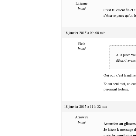
Lirienne
Invité
C’est tellement fin et 
s’énerve parce qu’on lu
18 janvier 2015 à 0 h 00 min
Sfefs
Invité
A la place vo
débat d’avanc
Oui oui, c’est la même 
En un seul mot, un con
purement fortuite.
18 janvier 2015 à 11 h 32 min
Arroway
Invité
Attention au glissem
Je laisse le message 
mais les prochains m