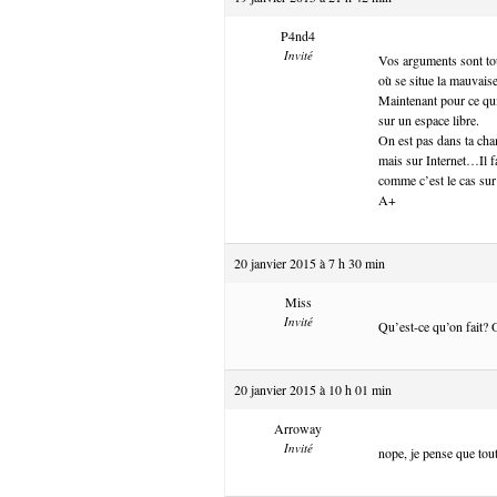
P4nd4
Invité
Vos arguments sont to
où se situe la mauvaise
Maintenant pour ce qui
sur un espace libre.
On est pas dans ta ch
mais sur Internet…Il f
comme c’est le cas sur
A+
20 janvier 2015 à 7 h 30 min
Miss
Invité
Qu’est-ce qu’on fait? O
20 janvier 2015 à 10 h 01 min
Arroway
Invité
nope, je pense que tout 