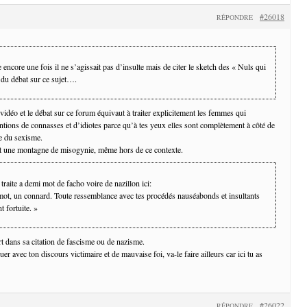
#26018
RÉPONDRE
 encore une fois il ne s’agissait pas d’insulte mais de citer le sketch des « Nuls qui
at du débat sur ce sujet….
e vidéo et le débat sur ce forum équivaut à traiter explicitement les femmes qui
entions de connasses et d’idiotes parce qu’à tes yeux elles sont complètement à côté de
re du sexisme.
st une montagne de misogynie, même hors de ce contexte.
traite a demi mot de facho voire de nazillon ici:
mot, un connard. Toute ressemblance avec tes procédés nauséabonds et insultants
t fortuite. »
rt dans sa citation de fascisme ou de nazisme.
er avec ton discours victimaire et de mauvaise foi, va-le faire ailleurs car ici tu as
#26022
RÉPONDRE