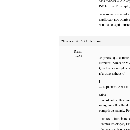
sans avancer aucun ar
Prêchez par l’exemple
Je vous retourne votre
expliquant nos points
sont pas ou qui tournen
28 janvier 2015 à 19 h 50 min
Damn
Invité
Je précise que comme v
différents points de v
Quant aux exemples de 
n’est pas exhausitf :
[
22 septembre 2014 a
Miss
J’ai entendu cette chan
répugnante.Il prétend p
compris au monde. Pet
T’aimes te faire belle, 
T’aimes les éloges, t
T’aimes que l’on pense