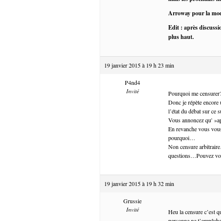
Arroway pour la mo
Edit : après discussi
plus haut.
19 janvier 2015 à 19 h 23 min
P4nd4
Invité
Pourquoi me censurer
Donc je répète encore u
l’état du débat sur ce 
Vous annoncez qu' »apr
En revanche vous vous
pourquoi…
Non censure arbitrair
questions…Pouvez vous
19 janvier 2015 à 19 h 32 min
Grussie
Invité
Heu la censure c’est q
personne ne t’empêche