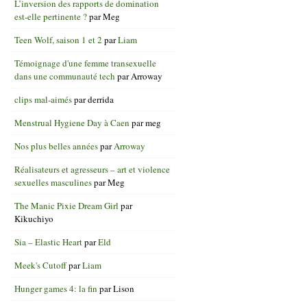
L’inversion des rapports de domination
est-elle pertinente ?
par
Meg
Teen Wolf, saison 1 et 2
par
Liam
Témoignage d'une femme transexuelle
dans une communauté tech
par
Arroway
clips mal-aimés
par
derrida
Menstrual Hygiene Day à Caen
par
meg
Nos plus belles années
par
Arroway
Réalisateurs et agresseurs – art et violence
sexuelles masculines
par
Meg
The Manic Pixie Dream Girl
par
Kikuchiyo
Sia – Elastic Heart
par
Eld
Meek's Cutoff
par
Liam
Hunger games 4: la fin
par
Lison