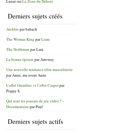
Lunar
sur
La Zone du Dehors
Derniers sujets créés
Archère
par
babach
The Woman King
par
Liam
The Northman
par
Lara
La bonne épouse
par
Arroway
Une nouvelle tendance ultra masculiniste
par
Anne, ma soeur Anne
L’effet Gremlins vs l’effet Casper
par
Poppy S.
Qui sont les joueurs de jeu vidéo ? –
Documentaire
par
Paul
Derniers sujets actifs