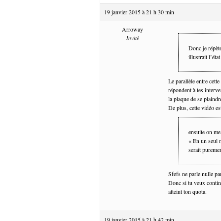
19 janvier 2015 à 21 h 30 min
Arroway
Invité
Donc je répète
illustrait l’ét
Le parallèle entre cett
répondent à tes interv
la plaque de se plaind
De plus, cette vidéo e
ensuite on me 
« En un seul 
serait puremen
Sfefs ne parle nulle pa
Donc si tu veux continu
atteint ton quota.
19 janvier 2015 à 21 h 42 min