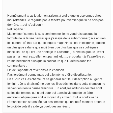
Honnêtement tu as totalement raison, à croire que tu espionnes chez
moi (Attend!!!! Je regarde par la fenêtre pour vérifier que tu ne sois pas
derrière. …ouf ,c’est bon )
Petit aparté :
Ma femme ( comme je suis son homme ,je ne voudrais pas que la
formule ne te laisse penser que j’essaye de la subordonner ) n à en rien
les canons définis par quelconques magazines , est intelligente, touche
un plus gros salaire que moi( bien que plus bas que ses collègues
masculin , ce qui est une honte je te l’accorde ), ouvre sa gueule , n’est
pas à ma merci sexuellement parlant ,etc….. et pourtant je l’a préfère et
l’aime nettement plus que la caricature que tu décris dans ton
commentaire .
Fin de l’apparté et revenons à la chanson
Pas forcément bonne mais qui a le mérite d’être divertissante.
En aucun cas les chanteurs ne généralisent leur description au genre
féminin . Je te dirais même que les filles décrites dans cette chanson ne
servent en rien la cause féministe . En effet, les attitudes décrites sont
celles de femmes qui n’ont pour but dans la vie que de se faire
entretenir et quelques soit le moyen d’y arriver , tout le contraire de
l’émancipation souhaitée par ses femmes qui ont noté moment obtenue
le droit de vote il y a de ça quelques années ..