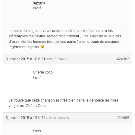
hgygyu
Invité
l’emploi du singulier visait uniquement à mieux déconstruire les
stéréotypes malheureusement trop présent , il ne s’agit en aucun cas
d’assimiler les femmes (dont je fais partie ) à un groupe de musique
légèrement hipster
3 janvier 2015 à 18 h 21 min
#24983
RÉPONDRE
Chérie coco
Invité
Je trouve que cette chanson est très bien car elle dénonce les filles
vulgaires. Chérie Coco
3 janvier 2015 à 19 h 24 min
#24985
RÉPONDRE
Sfefs