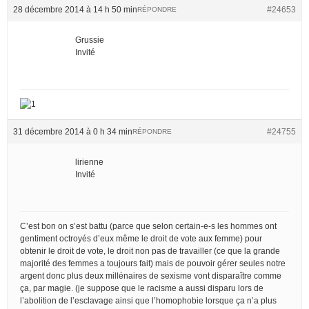
28 décembre 2014 à 14 h 50 min
#24653
RÉPONDRE
Grussie
Invité
31 décembre 2014 à 0 h 34 min
#24755
RÉPONDRE
lirienne
Invité
C’est bon on s’est battu (parce que selon certain-e-s les hommes ont
gentiment octroyés d’eux même le droit de vote aux femme) pour
obtenir le droit de vote, le droit non pas de travailler (ce que la grande
majorité des femmes a toujours fait) mais de pouvoir gérer seules notre
argent donc plus deux millénaires de sexisme vont disparaître comme
ça, par magie. (je suppose que le racisme a aussi disparu lors de
l’abolition de l’esclavage ainsi que l’homophobie lorsque ça n’a plus