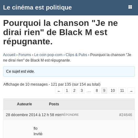
Le cinéma est politique
Pourquoi la chanson "Je ne
dirai rien" de Black M est
répugnante.
Accueil
›
Forums
›
Le coin pop-corn
›
Clips & Pubs
›
Pourquoi la chanson "Je
ne dirai rien" de Black M est répugnante.
Ce sujet est vide.
Affichage de 10 messages - 121 par 135 (sur 154 au total)
←
1
2
3
…
8
9
10
11
→
Auteur/e
Posts
28 décembre 2014 à 12 h 58 min
#24646
RÉPONDRE
flo
Invité