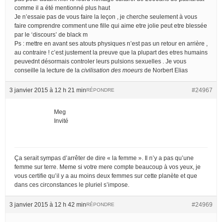
comme il a été mentionné plus haut
Je n’essaie pas de vous faire la leçon , je cherche seulement à vous
faire comprendre comment une fille qui aime etre jolie peut etre blessée
par le ‘discours’ de black m
Ps : mettre en avant ses atouts physiques n’est pas un retour en arrière ,
au contraire ! c’est justement la preuve que la plupart des etres humains
peuvednt désormais controler leurs pulsions sexuelles . Je vous
conseille la lecture de la
civilisation des moeurs
de Norbert Elias
3 janvier 2015 à 12 h 21 min
#24967
RÉPONDRE
Meg
Invité
Ça serait sympas d’arrêter de dire « la femme ». Il n’y a pas qu’une
femme sur terre. Meme si votre mere compte beaucoup à vos yeux, je
vous certifie qu’il y a au moins deux femmes sur cette planète et que
dans ces circonstances le pluriel s’impose.
3 janvier 2015 à 12 h 42 min
#24969
RÉPONDRE