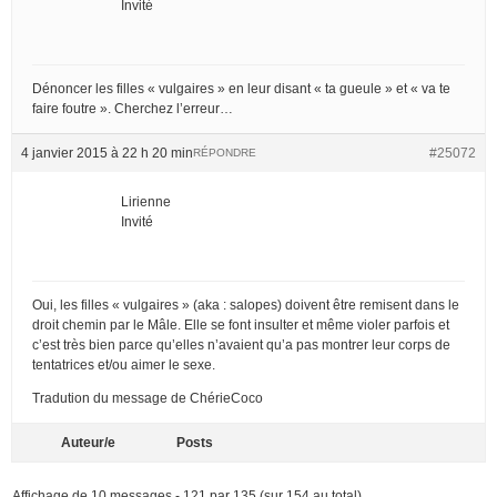
Invité
Dénoncer les filles « vulgaires » en leur disant « ta gueule » et « va te
faire foutre ». Cherchez l’erreur…
4 janvier 2015 à 22 h 20 min
#25072
RÉPONDRE
Lirienne
Invité
Oui, les filles « vulgaires » (aka : salopes) doivent être remisent dans le
droit chemin par le Mâle. Elle se font insulter et même violer parfois et
c’est très bien parce qu’elles n’avaient qu’a pas montrer leur corps de
tentatrices et/ou aimer le sexe.
Tradution du message de ChérieCoco
Auteur/e
Posts
Affichage de 10 messages - 121 par 135 (sur 154 au total)