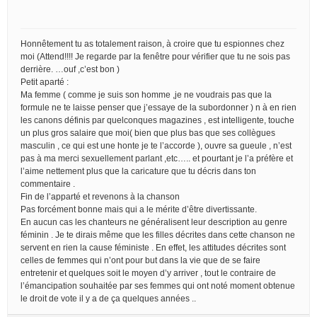
Honnêtement tu as totalement raison, à croire que tu espionnes chez
moi (Attend!!!! Je regarde par la fenêtre pour vérifier que tu ne sois pas
derrière. …ouf ,c’est bon )
Petit aparté :
Ma femme ( comme je suis son homme ,je ne voudrais pas que la
formule ne te laisse penser que j’essaye de la subordonner ) n à en rien
les canons définis par quelconques magazines , est intelligente, touche
un plus gros salaire que moi( bien que plus bas que ses collègues
masculin , ce qui est une honte je te l’accorde ), ouvre sa gueule , n’est
pas à ma merci sexuellement parlant ,etc….. et pourtant je l’a préfère et
l’aime nettement plus que la caricature que tu décris dans ton
commentaire .
Fin de l’apparté et revenons à la chanson
Pas forcément bonne mais qui a le mérite d’être divertissante.
En aucun cas les chanteurs ne généralisent leur description au genre
féminin . Je te dirais même que les filles décrites dans cette chanson ne
servent en rien la cause féministe . En effet, les attitudes décrites sont
celles de femmes qui n’ont pour but dans la vie que de se faire
entretenir et quelques soit le moyen d’y arriver , tout le contraire de
l’émancipation souhaitée par ses femmes qui ont noté moment obtenue
le droit de vote il y a de ça quelques années ..