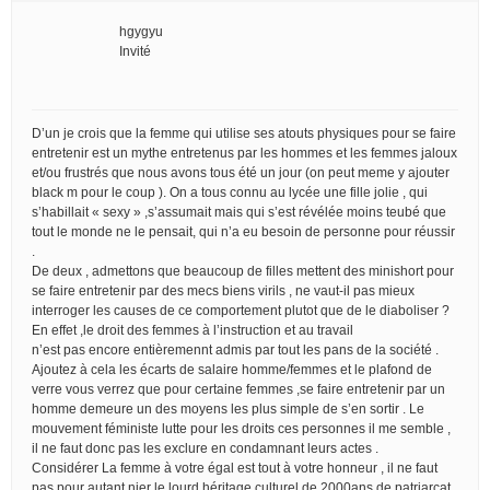
hgygyu
Invité
D’un je crois que la femme qui utilise ses atouts physiques pour se faire
entretenir est un mythe entretenus par les hommes et les femmes jaloux
et/ou frustrés que nous avons tous été un jour (on peut meme y ajouter
black m pour le coup ). On a tous connu au lycée une fille jolie , qui
s’habillait « sexy » ,s’assumait mais qui s’est révélée moins teubé que
tout le monde ne le pensait, qui n’a eu besoin de personne pour réussir
.
De deux , admettons que beaucoup de filles mettent des minishort pour
se faire entretenir par des mecs biens virils , ne vaut-il pas mieux
interroger les causes de ce comportement plutot que de le diaboliser ?
En effet ,le droit des femmes à l’instruction et au travail
n’est pas encore entièremennt admis par tout les pans de la société .
Ajoutez à cela les écarts de salaire homme/femmes et le plafond de
verre vous verrez que pour certaine femmes ,se faire entretenir par un
homme demeure un des moyens les plus simple de s’en sortir . Le
mouvement féministe lutte pour les droits ces personnes il me semble ,
il ne faut donc pas les exclure en condamnant leurs actes .
Considérer La femme à votre égal est tout à votre honneur , il ne faut
pas pour autant nier le lourd héritage culturel de 2000ans de patriarcat