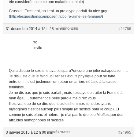
été considérée comme une maladie mentale)
Grussie : Excellent, on tient un prototype parfait du nice guy
(
http://lesquestionscomposent.fr/poire-aime-les-femmes/
)
31 décembre 2014 à 15 h 28 min
#24786
RÉPONDRE
flo
Invité
Qui a dit que le sexisme avait disparu?encore une jolie extrapolation. …
Je dis juste que le fait d’utiliser ses atouts physique pour se faire
entretenir , c’est justement un retour en arrière néfaste à la cause
féministe….
Je ne dis pas que je suis parfait , mais j’essaye de traiter la Femme à
mon égal … surement de belle parole me direz vous .
Il est vrai que de se dire que tous les hommes sont des tyrans
mysogines c’est beaucoup plus simple (et sexiste pour le coup). Et
comme je suis blanc et hetero , je n’ai pas le droit de M offusquer des
attitudes homophobes et racistes.
3 janvier 2015 à 12 h 00 min
#24965
RÉPONDRE