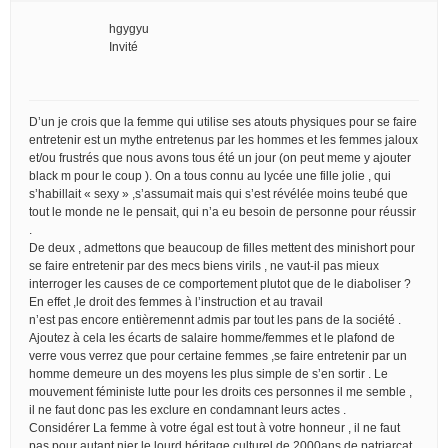
hgygyu
Invité
D’un je crois que la femme qui utilise ses atouts physiques pour se faire
entretenir est un mythe entretenus par les hommes et les femmes jaloux
et/ou frustrés que nous avons tous été un jour (on peut meme y ajouter
black m pour le coup ). On a tous connu au lycée une fille jolie , qui
s’habillait « sexy » ,s’assumait mais qui s’est révélée moins teubé que
tout le monde ne le pensait, qui n’a eu besoin de personne pour réussir
.
De deux , admettons que beaucoup de filles mettent des minishort pour
se faire entretenir par des mecs biens virils , ne vaut-il pas mieux
interroger les causes de ce comportement plutot que de le diaboliser ?
En effet ,le droit des femmes à l’instruction et au travail
n’est pas encore entièremennt admis par tout les pans de la société .
Ajoutez à cela les écarts de salaire homme/femmes et le plafond de
verre vous verrez que pour certaine femmes ,se faire entretenir par un
homme demeure un des moyens les plus simple de s’en sortir . Le
mouvement féministe lutte pour les droits ces personnes il me semble ,
il ne faut donc pas les exclure en condamnant leurs actes .
Considérer La femme à votre égal est tout à votre honneur , il ne faut
pas pour autant nier le lourd héritage culturel de 2000ans de patriarcat