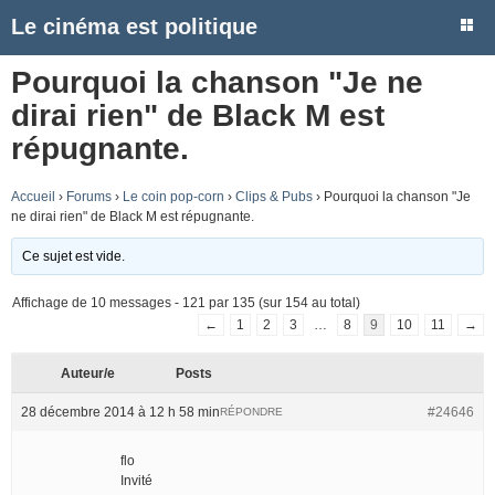
Le cinéma est politique
Pourquoi la chanson "Je ne
dirai rien" de Black M est
répugnante.
Accueil
›
Forums
›
Le coin pop-corn
›
Clips & Pubs
›
Pourquoi la chanson "Je
ne dirai rien" de Black M est répugnante.
Ce sujet est vide.
Affichage de 10 messages - 121 par 135 (sur 154 au total)
←
1
2
3
…
8
9
10
11
→
Auteur/e
Posts
28 décembre 2014 à 12 h 58 min
#24646
RÉPONDRE
flo
Invité