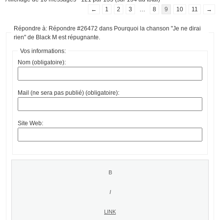
←
1
2
3
…
8
9
10
11
→
Répondre à: Répondre #26472 dans Pourquoi la chanson "Je ne dirai
rien" de Black M est répugnante.
Vos informations:
Nom (obligatoire):
Mail (ne sera pas publié) (obligatoire):
Site Web: