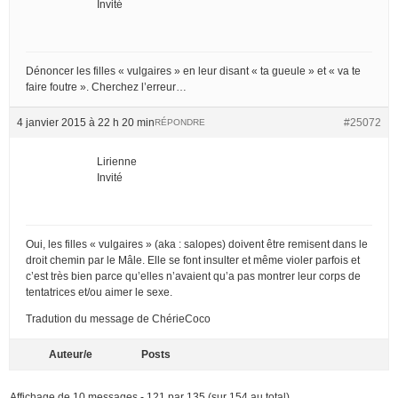
Invité
Dénoncer les filles « vulgaires » en leur disant « ta gueule » et « va te
faire foutre ». Cherchez l’erreur…
4 janvier 2015 à 22 h 20 min
#25072
RÉPONDRE
Lirienne
Invité
Oui, les filles « vulgaires » (aka : salopes) doivent être remisent dans le
droit chemin par le Mâle. Elle se font insulter et même violer parfois et
c’est très bien parce qu’elles n’avaient qu’a pas montrer leur corps de
tentatrices et/ou aimer le sexe.
Tradution du message de ChérieCoco
Auteur/e
Posts
Affichage de 10 messages - 121 par 135 (sur 154 au total)