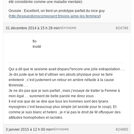
été considérée comme une maladie mentale)
Grussie : Excellent, on tient un prototype parfait du nice guy
(
http://lesquestionscomposent.fr/poire-aime-les-femmes/
)
31 décembre 2014 à 15 h 28 min
#24786
RÉPONDRE
flo
Invité
Qui a dit que le sexisme avait disparu?encore une jolie extrapolation. …
Je dis juste que le fait d’utiliser ses atouts physique pour se faire
entretenir , c’est justement un retour en arrière néfaste à la cause
féministe….
Je ne dis pas que je suis parfait , mais j’essaye de traiter la Femme à
mon égal … surement de belle parole me direz vous .
Il est vrai que de se dire que tous les hommes sont des tyrans
mysogines c’est beaucoup plus simple (et sexiste pour le coup). Et
comme je suis blanc et hetero , je n’ai pas le droit de M offusquer des
attitudes homophobes et racistes.
3 janvier 2015 à 12 h 00 min
#24965
RÉPONDRE