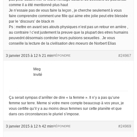
comme il a été mentionné plus haut
Je n’essaie pas de vous faire la leçon , je cherche seulement à vous
faire comprendre comment une fille qui aime etre jolie peut etre blessée
par le ‘discours’ de black m
Ps : mettre en avant ses atouts physiques n’est pas un retour en arrière ,
au contraire ! c’est justement la preuve que la plupart des etres humains
peuvednt désormais controler leurs pulsions sexuelles . Je vous
conseille la lecture de la
civilisation des moeurs
de Norbert Elias
3 janvier 2015 à 12 h 21 min
#24967
RÉPONDRE
Meg
Invité
Ça serait sympas d’arrêter de dire « la femme ». Il n’y a pas qu’une
femme sur terre. Meme si votre mere compte beaucoup à vos yeux, je
vous certifie qu’il y a au moins deux femmes sur cette planète et que
dans ces circonstances le pluriel s’impose.
3 janvier 2015 à 12 h 42 min
#24969
RÉPONDRE