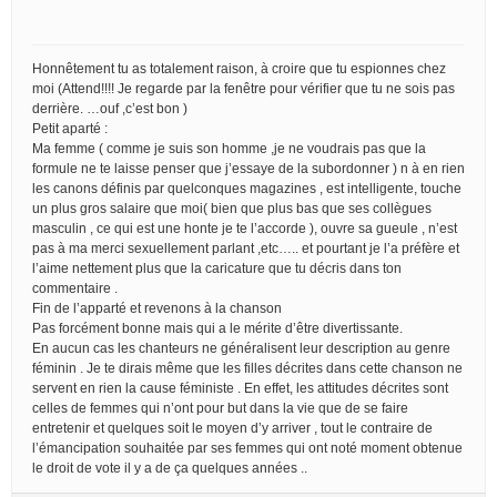
Honnêtement tu as totalement raison, à croire que tu espionnes chez
moi (Attend!!!! Je regarde par la fenêtre pour vérifier que tu ne sois pas
derrière. …ouf ,c’est bon )
Petit aparté :
Ma femme ( comme je suis son homme ,je ne voudrais pas que la
formule ne te laisse penser que j’essaye de la subordonner ) n à en rien
les canons définis par quelconques magazines , est intelligente, touche
un plus gros salaire que moi( bien que plus bas que ses collègues
masculin , ce qui est une honte je te l’accorde ), ouvre sa gueule , n’est
pas à ma merci sexuellement parlant ,etc….. et pourtant je l’a préfère et
l’aime nettement plus que la caricature que tu décris dans ton
commentaire .
Fin de l’apparté et revenons à la chanson
Pas forcément bonne mais qui a le mérite d’être divertissante.
En aucun cas les chanteurs ne généralisent leur description au genre
féminin . Je te dirais même que les filles décrites dans cette chanson ne
servent en rien la cause féministe . En effet, les attitudes décrites sont
celles de femmes qui n’ont pour but dans la vie que de se faire
entretenir et quelques soit le moyen d’y arriver , tout le contraire de
l’émancipation souhaitée par ses femmes qui ont noté moment obtenue
le droit de vote il y a de ça quelques années ..