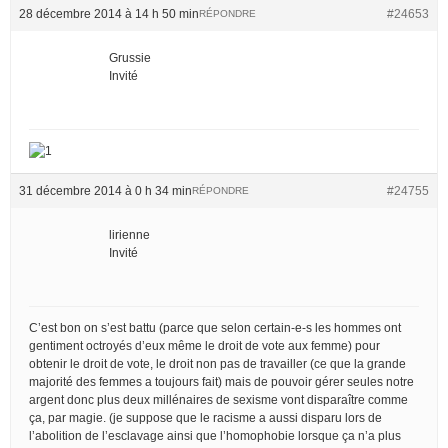
28 décembre 2014 à 14 h 50 min
#24653
RÉPONDRE
Grussie
Invité
31 décembre 2014 à 0 h 34 min
#24755
RÉPONDRE
lirienne
Invité
C’est bon on s’est battu (parce que selon certain-e-s les hommes ont
gentiment octroyés d’eux même le droit de vote aux femme) pour
obtenir le droit de vote, le droit non pas de travailler (ce que la grande
majorité des femmes a toujours fait) mais de pouvoir gérer seules notre
argent donc plus deux millénaires de sexisme vont disparaître comme
ça, par magie. (je suppose que le racisme a aussi disparu lors de
l’abolition de l’esclavage ainsi que l’homophobie lorsque ça n’a plus