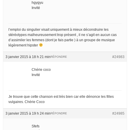
hgygyu
Invité
l’emploi du singulier visait uniquement à mieux déconstruire les
stéréotypes malheureusement trop présent , il ne s’agit en aucun cas
d’assimiler les femmes (dont je fais partie ) à un groupe de musique
légèrement hipster
3 janvier 2015 à 18 h 21 min
#24983
RÉPONDRE
Chérie coco
Invité
Je trouve que cette chanson est très bien car elle dénonce les filles
vulgaires. Chérie Coco
3 janvier 2015 à 19 h 24 min
#24985
RÉPONDRE
Sfefs