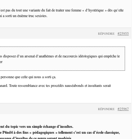
c’est pas du tout une variante du fait de traiter une femme « d’hystérique » dès qu’elle
i a sorti un énième truc sexistes.
#25955
RÉPONDRE
us disposez d’un arsenal d’anathèmes et de raccourcis idéologiques qui empêche le
er
personne que celle qui nous a sorti ça.
nard. Toute ressemblance avec tes procédés nauséabonds et insultants serait
#25967
RÉPONDRE
ent du topic vers un simple échange d’insultes.
de P4nd4 à des fins « pédagogiques » tellement c’est un cas d’école classique,
essages d’insultes de ce genre seront modérés.