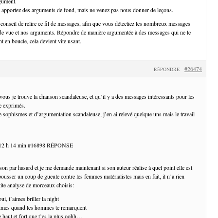
gument.
, apportez des arguments de fond, mais ne venez pas nous donner de leçons.
 conseil de relire ce fil de messages, afin que vous détectiez les nombreux messages
 de vue et nos arguments. Répondre de manière argumentée à des messages qui ne le
t en boucle, cela devient vite usant.
#26474
RÉPONDRE
ous je trouve la chanson scandaleuse, et qu’il y a des messages intéressants pour les
ue exprimés.
sophismes et d’argumentation scandaleuse, j’en ai relevé quelque uns mais le travail
t 12 h 14 min #16898 RÉPONSE
son par hasard et je me demande maintenant si son auteur réalise à quel point elle est
ousser un coup de gueule contre les femmes matérialistes mais en fait, il n’a rien
ite analyse de morceaux choisis:
oui, t’aimes briller la night
’aimes quand les hommes te remarquent
 haut et fort que t’es la plus oohh…