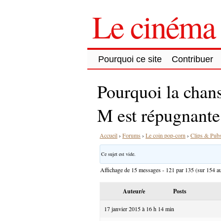
Le cinéma 
Pourquoi ce site
Contribuer
Pourquoi la chans
M est répugnante
Accueil
›
Forums
›
Le coin pop-corn
›
Clips & Pub
Ce sujet est vide.
Affichage de 15 messages - 121 par 135 (sur 154 au
Auteur/e
Posts
17 janvier 2015 à 16 h 14 min