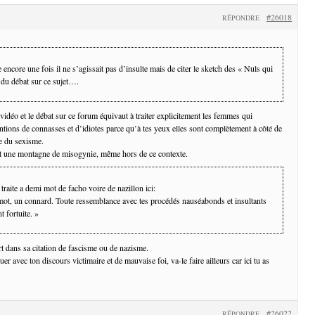
#26018
RÉPONDRE
 encore une fois il ne s’agissait pas d’insulte mais de citer le sketch des « Nuls qui
at du débat sur ce sujet….
e vidéo et le débat sur ce forum équivaut à traiter explicitement les femmes qui
entions de connasses et d’idiotes parce qu’à tes yeux elles sont complètement à côté de
re du sexisme.
st une montagne de misogynie, même hors de ce contexte.
traite a demi mot de facho voire de nazillon ici:
mot, un connard. Toute ressemblance avec tes procédés nauséabonds et insultants
t fortuite. »
rt dans sa citation de fascisme ou de nazisme.
er avec ton discours victimaire et de mauvaise foi, va-le faire ailleurs car ici tu as
#26022
RÉPONDRE