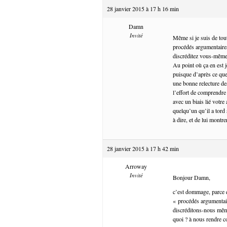
28 janvier 2015 à 17 h 16 min
Damn
Invité
Même si je suis de tou
procédés argumentaires
discréditez vous-même
Au point où ça en est 
puisque d’après ce que 
une bonne relecture de
l’effort de comprendre 
avec un biais lié votre
quelqu’un qu’il a tord
à dire, et de lui montr
28 janvier 2015 à 17 h 42 min
Arroway
Invité
Bonjour Damn,
c’est dommage, parce q
« procédés argumentair
discréditons-nous même 
quoi ? à nous rendre c