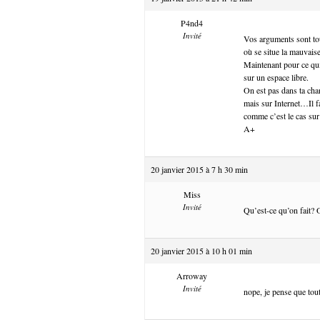
P4nd4
Invité
Vos arguments sont to
où se situe la mauvaise
Maintenant pour ce qui
sur un espace libre.
On est pas dans ta ch
mais sur Internet…Il f
comme c’est le cas sur
A+
20 janvier 2015 à 7 h 30 min
Miss
Invité
Qu’est-ce qu’on fait? O
20 janvier 2015 à 10 h 01 min
Arroway
Invité
nope, je pense que tout 