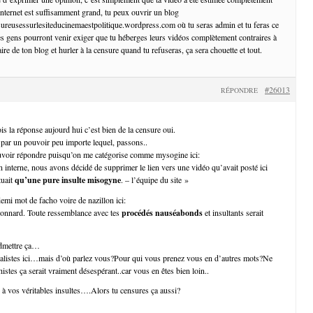
 internet est suffisamment grand, tu peux ouvrir un blog
ureusessurlesiteducinemaestpolitique.wordpress.com où tu seras admin et tu feras ce
es gens pourront venir exiger que tu héberges leurs vidéos complètement contraires à
aire de ton blog et hurler à la censure quand tu refuseras, ça sera chouette et tout.
#26013
RÉPONDRE
ois la réponse aujourd hui c’est bien de la censure oui.
 par un pouvoir peu importe lequel, passons..
uvoir répondre puisqu’on me catégorise comme mysogine ici:
 interne, nous avons décidé de supprimer le lien vers une vidéo qu’avait posté ici
tuait
qu’une pure insulte misogyne
. – l’équipe du site »
demi mot de facho voire de nazillon ici:
connard. Toute ressemblance avec tes
procédés nauséabonds
et insultants serait
admettre ça…
ralistes ici…mais d’où parlez vous?Pour qui vous prenez vous en d’autres mots?Ne
istes ça serait vraiment désespérant..car vous en êtes bien loin..
à vos véritables insultes….Alors tu censures ça aussi?