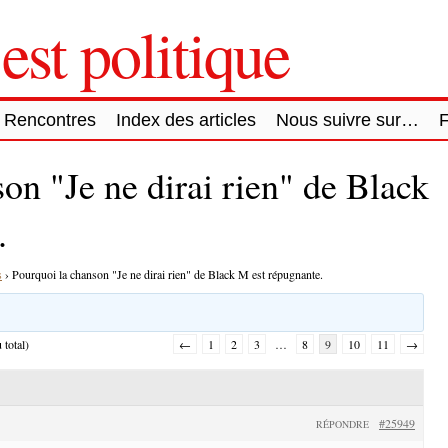
est politique
Rencontres
Index des articles
Nous suivre sur…
on "Je ne dirai rien" de Black
.
s
›
Pourquoi la chanson "Je ne dirai rien" de Black M est répugnante.
 total)
←
1
2
3
…
8
9
10
11
→
#25949
RÉPONDRE