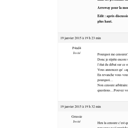
Arroway pour la mo
Edit : après discussi
plus haut.
19 janvier 2015 à 19 h 23 min
P4nd4
Invité
Pourquoi me censurer
Donc je répète encore u
l’état du débat sur ce 
Vous annoncez qu' »apr
En revanche vous vous
pourquoi…
Non censure arbitrair
questions…Pouvez vous
19 janvier 2015 à 19 h 32 min
Grussie
Invité
Heu la censure c’est q
personne ne t’empêche