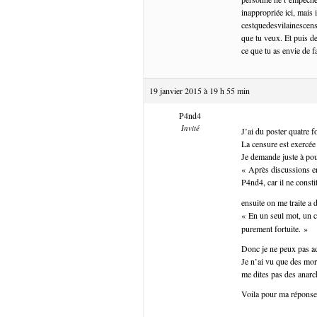
inappropriée ici, mais
cestquedesvilainescens
que tu veux. Et puis d
ce que tu as envie de f
19 janvier 2015 à 19 h 55 min
P4nd4
Invité
J’ai du poster quatre f
La censure est exercée
Je demande juste à po
« Après discussions en
P4nd4, car il ne consti
ensuite on me traite a 
« En un seul mot, un 
purement fortuite. »
Donc je ne peux pas 
Je n’ai vu que des mo
me dites pas des anarch
Voila pour ma réponse 