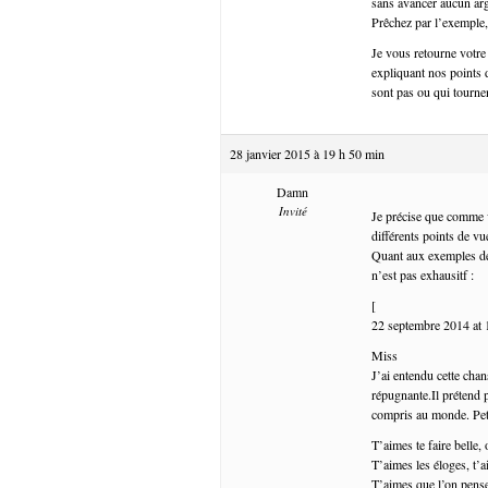
sans avancer aucun ar
Prêchez par l’exemple
Je vous retourne votre
expliquant nos points
sont pas ou qui tournen
28 janvier 2015 à 19 h 50 min
Damn
Invité
Je précise que comme v
différents points de v
Quant aux exemples de 
n’est pas exhausitf :
[
22 septembre 2014 a
Miss
J’ai entendu cette chan
répugnante.Il prétend p
compris au monde. Pet
T’aimes te faire belle, 
T’aimes les éloges, t
T’aimes que l’on pense