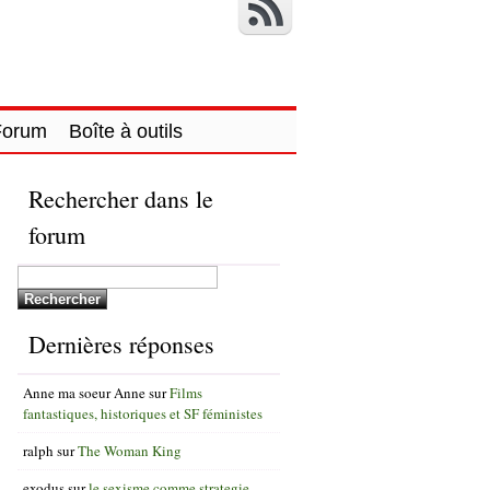
Forum
Boîte à outils
Rechercher dans le
forum
Dernières réponses
Anne ma soeur Anne
sur
Films
fantastiques, historiques et SF féministes
ralph
sur
The Woman King
exodus
sur
le sexisme comme strategie