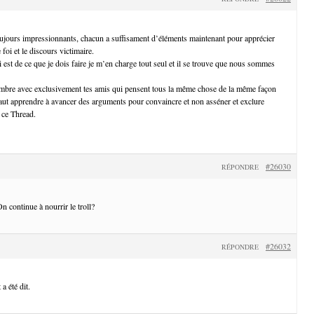
ujours impressionnants, chacun a suffisament d’éléments maintenant pour apprécier
 foi et le discours victimaire.
 est de ce que je dois faire je m’en charge tout seul et il se trouve que nous sommes
ambre avec exclusivement tes amis qui pensent tous la même chose de la même façon
aut apprendre à avancer des arguments pour convaincre et non asséner et exclure
 ce Thread.
#26030
RÉPONDRE
n continue à nourrir le troll?
#26032
RÉPONDRE
a été dit.