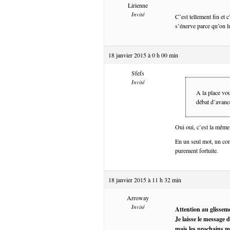
Lirienne
Invité
C’est tellement fin et 
s’énerve parce qu’on lu
18 janvier 2015 à 0 h 00 min
Sfefs
Invité
A la place vo
débat d’avanc
Oui oui, c’est la même 
En un seul mot, un con
purement fortuite.
18 janvier 2015 à 11 h 32 min
Arroway
Invité
Attention au glissem
Je laisse le message 
mais les prochains m