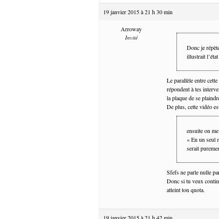
19 janvier 2015 à 21 h 30 min
Arroway
Invité
Donc je répète
illustrait l’ét
Le parallèle entre cett
répondent à tes interv
la plaque de se plaind
De plus, cette vidéo e
ensuite on me 
« En un seul 
serait puremen
Sfefs ne parle nulle pa
Donc si tu veux continu
atteint ton quota.
19 janvier 2015 à 21 h 42 min