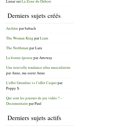
Lunar
sur
La Zone du Dehors
Derniers sujets créés
Archère
par
babach
The Woman King
par
Liam
The Northman
par
Lara
La bonne épouse
par
Arroway
Une nouvelle tendance ultra masculiniste
par
Anne, ma soeur Anne
L’effet Gremlins vs l’effet Casper
par
Poppy S.
Qui sont les joueurs de jeu vidéo ? –
Documentaire
par
Paul
Derniers sujets actifs