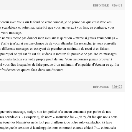
#26471
RÉPONDRE
t coeur avec vous sur le fond de votre combat, je ne pense pas que c’est avec vos
 scandaleux et votre mauvaise foi que vous arriverez à vos fins, au contraire, vous
 votre message.
je ne vais même pas donner mon avis sur la question – même si j’étais venu pour ça –
j’ai lu je n’aurai aucune chance de de vous atteindre. En revanche, je vous conseille
s différents messages en essayant de prendre un minimum de recul et en faisant
pourquoi ce qui est dit est dit, et dans la mesure du possible ne pas lire les messages
 auto-satisfaction sur votre propre point de vue. Vous ne pourrez jamais prouver à
 si vous êtes incapables de faire preuve d’un minimum d’empathie, d’écouter ce qu’il a
er froidement ce qui est faux dans son discours.
#26472
RÉPONDRE
ue votre message, malgré son ton policé, n’a aucun contenu à part parler de nos
es scandaleux » (lesquels?), de notre « mauvaise foi » (où ?), du fait que nous nous
(quel-les féministes ne le font pas d’ailleurs), de notre auto-satisfaction (à faire
ompte que le sexisme et la misogynie nous entourent et nous ciblent ?)… et tout cela