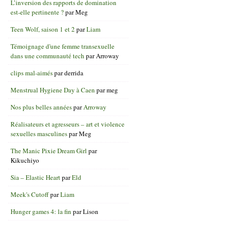
L’inversion des rapports de domination
est-elle pertinente ?
par
Meg
Teen Wolf, saison 1 et 2
par
Liam
Témoignage d'une femme transexuelle
dans une communauté tech
par
Arroway
clips mal-aimés
par
derrida
Menstrual Hygiene Day à Caen
par
meg
Nos plus belles années
par
Arroway
Réalisateurs et agresseurs – art et violence
sexuelles masculines
par
Meg
The Manic Pixie Dream Girl
par
Kikuchiyo
Sia – Elastic Heart
par
Eld
Meek's Cutoff
par
Liam
Hunger games 4: la fin
par
Lison