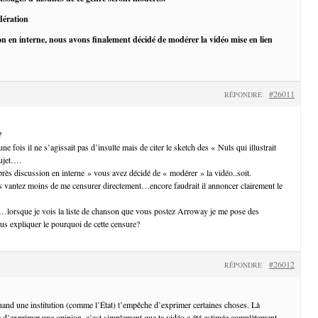
dération
on en interne, nous avons finalement décidé de modérer la vidéo mise en lien
#26011
RÉPONDRE
?
ne fois il ne s’agissait pas d’insulte mais de citer le sketch des « Nuls qui illustrait
sujet….
ès discussion en interne » vous avez décidé de « modérer » la vidéo..soit.
 vantez moins de me censurer directement…encore faudrait il annoncer clairement le
e…lorsque je vois la liste de chanson que vous postez Arroway je me pose des
 expliquer le pourquoi de cette censure?
#26012
RÉPONDRE
uand une institution (comme l’État) t’empêche d’exprimer certaines choses. Là
 d’exprimer une opinion, c’est simplement que ta vidéo a été estimée complètement