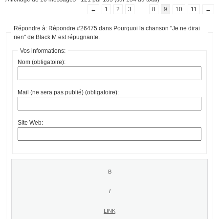
←
1
2
3
…
8
9
10
11
→
Répondre à: Répondre #26475 dans Pourquoi la chanson "Je ne dirai
rien" de Black M est répugnante.
Vos informations:
Nom (obligatoire):
Mail (ne sera pas publié) (obligatoire):
Site Web: