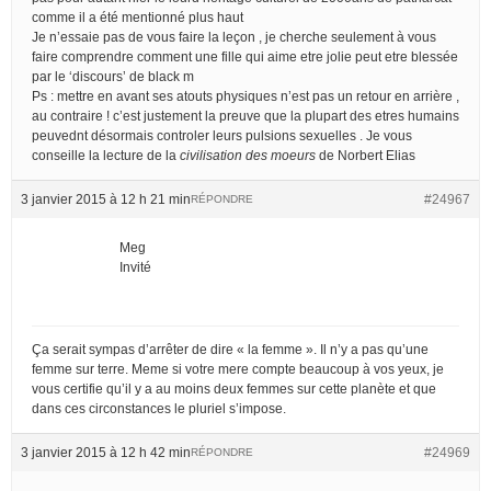
comme il a été mentionné plus haut
Je n’essaie pas de vous faire la leçon , je cherche seulement à vous
faire comprendre comment une fille qui aime etre jolie peut etre blessée
par le ‘discours’ de black m
Ps : mettre en avant ses atouts physiques n’est pas un retour en arrière ,
au contraire ! c’est justement la preuve que la plupart des etres humains
peuvednt désormais controler leurs pulsions sexuelles . Je vous
conseille la lecture de la
civilisation des moeurs
de Norbert Elias
3 janvier 2015 à 12 h 21 min
#24967
RÉPONDRE
Meg
Invité
Ça serait sympas d’arrêter de dire « la femme ». Il n’y a pas qu’une
femme sur terre. Meme si votre mere compte beaucoup à vos yeux, je
vous certifie qu’il y a au moins deux femmes sur cette planète et que
dans ces circonstances le pluriel s’impose.
3 janvier 2015 à 12 h 42 min
#24969
RÉPONDRE