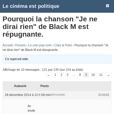
Le cinéma est politique
Pourquoi la chanson "Je ne
dirai rien" de Black M est
répugnante.
Accueil
›
Forums
›
Le coin pop-corn
›
Clips & Pubs
›
Pourquoi la chanson "Je
ne dirai rien" de Black M est répugnante.
Ce sujet est vide.
Affichage de 10 messages - 121 par 135 (sur 154 au total)
←
1
2
3
…
8
9
10
11
→
Auteur/e
Posts
28 décembre 2014 à 12 h 58 min
#24646
RÉPONDRE
flo
Invité