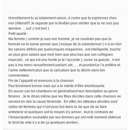
Honnêtement tu as totalement raison, à croire que tu espionnes chez
moi (Attend!!!! Je regarde par la fenêtre pour vérifier que tu ne sois pas
derrière. …ouf ,c’est bon )
Petit aparté :
Ma femme ( comme je suis son homme ,je ne voudrais pas que la
formule ne te laisse penser que j’essaye de la subordonner ) n à en rien
les canons définis par quelconques magazines , est intelligente, touche
un plus gros salaire que moi( bien que plus bas que ses collègues
masculin , ce qui est une honte je te l’accorde ), ouvre sa gueule , n’est
pas à ma merci sexuellement parlant ,etc….. et pourtant je l’a préfère et
l’aime nettement plus que la caricature que tu décris dans ton
commentaire .
Fin de l’apparté et revenons à la chanson
Pas forcément bonne mais qui a le mérite d’être divertissante.
En aucun cas les chanteurs ne généralisent leur description au genre
féminin . Je te dirais même que les filles décrites dans cette chanson ne
servent en rien la cause féministe . En effet, les attitudes décrites sont
celles de femmes qui n’ont pour but dans la vie que de se faire
entretenir et quelques soit le moyen d’y arriver , tout le contraire de
l’émancipation souhaitée par ses femmes qui ont noté moment obtenue
le droit de vote il y a de ça quelques années ..