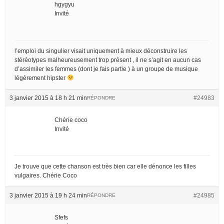
hgygyu
Invité
l’emploi du singulier visait uniquement à mieux déconstruire les
stéréotypes malheureusement trop présent , il ne s’agit en aucun cas
d’assimiler les femmes (dont je fais partie ) à un groupe de musique
légèrement hipster
3 janvier 2015 à 18 h 21 min
#24983
RÉPONDRE
Chérie coco
Invité
Je trouve que cette chanson est très bien car elle dénonce les filles
vulgaires. Chérie Coco
3 janvier 2015 à 19 h 24 min
#24985
RÉPONDRE
Sfefs