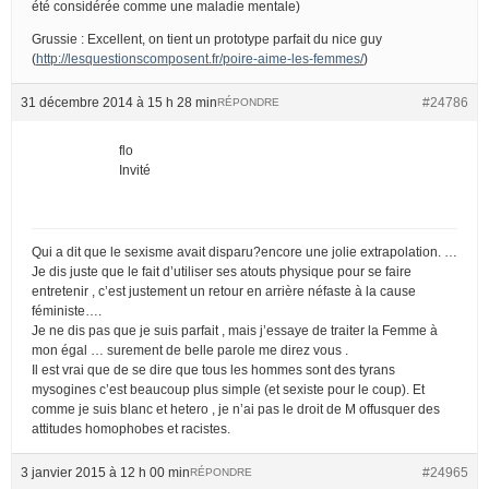
été considérée comme une maladie mentale)
Grussie : Excellent, on tient un prototype parfait du nice guy
(
http://lesquestionscomposent.fr/poire-aime-les-femmes/
)
31 décembre 2014 à 15 h 28 min
#24786
RÉPONDRE
flo
Invité
Qui a dit que le sexisme avait disparu?encore une jolie extrapolation. …
Je dis juste que le fait d’utiliser ses atouts physique pour se faire
entretenir , c’est justement un retour en arrière néfaste à la cause
féministe….
Je ne dis pas que je suis parfait , mais j’essaye de traiter la Femme à
mon égal … surement de belle parole me direz vous .
Il est vrai que de se dire que tous les hommes sont des tyrans
mysogines c’est beaucoup plus simple (et sexiste pour le coup). Et
comme je suis blanc et hetero , je n’ai pas le droit de M offusquer des
attitudes homophobes et racistes.
3 janvier 2015 à 12 h 00 min
#24965
RÉPONDRE