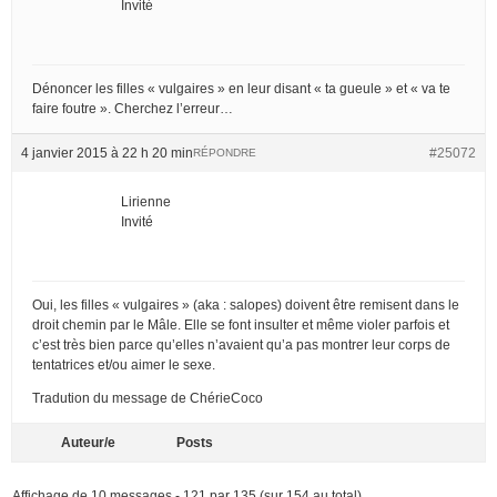
Invité
Dénoncer les filles « vulgaires » en leur disant « ta gueule » et « va te
faire foutre ». Cherchez l’erreur…
4 janvier 2015 à 22 h 20 min
#25072
RÉPONDRE
Lirienne
Invité
Oui, les filles « vulgaires » (aka : salopes) doivent être remisent dans le
droit chemin par le Mâle. Elle se font insulter et même violer parfois et
c’est très bien parce qu’elles n’avaient qu’a pas montrer leur corps de
tentatrices et/ou aimer le sexe.
Tradution du message de ChérieCoco
Auteur/e
Posts
Affichage de 10 messages - 121 par 135 (sur 154 au total)