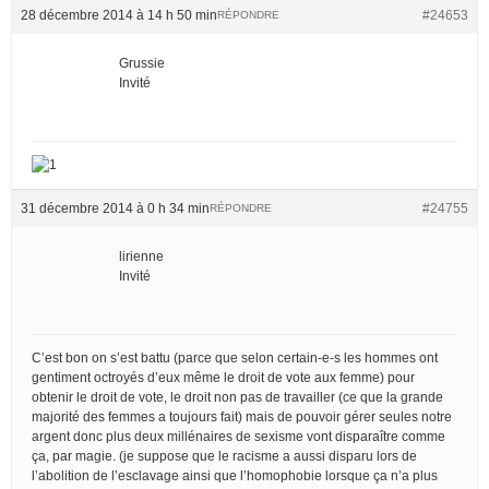
28 décembre 2014 à 14 h 50 min
#24653
RÉPONDRE
Grussie
Invité
31 décembre 2014 à 0 h 34 min
#24755
RÉPONDRE
lirienne
Invité
C’est bon on s’est battu (parce que selon certain-e-s les hommes ont
gentiment octroyés d’eux même le droit de vote aux femme) pour
obtenir le droit de vote, le droit non pas de travailler (ce que la grande
majorité des femmes a toujours fait) mais de pouvoir gérer seules notre
argent donc plus deux millénaires de sexisme vont disparaître comme
ça, par magie. (je suppose que le racisme a aussi disparu lors de
l’abolition de l’esclavage ainsi que l’homophobie lorsque ça n’a plus