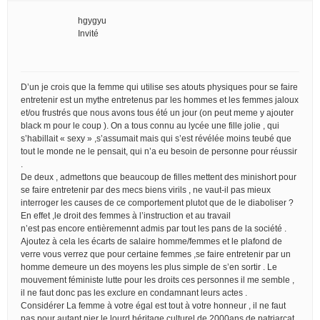
hgygyu
Invité
D’un je crois que la femme qui utilise ses atouts physiques pour se faire
entretenir est un mythe entretenus par les hommes et les femmes jaloux
et/ou frustrés que nous avons tous été un jour (on peut meme y ajouter
black m pour le coup ). On a tous connu au lycée une fille jolie , qui
s’habillait « sexy » ,s’assumait mais qui s’est révélée moins teubé que
tout le monde ne le pensait, qui n’a eu besoin de personne pour réussir
.
De deux , admettons que beaucoup de filles mettent des minishort pour
se faire entretenir par des mecs biens virils , ne vaut-il pas mieux
interroger les causes de ce comportement plutot que de le diaboliser ?
En effet ,le droit des femmes à l’instruction et au travail
n’est pas encore entièremennt admis par tout les pans de la société .
Ajoutez à cela les écarts de salaire homme/femmes et le plafond de
verre vous verrez que pour certaine femmes ,se faire entretenir par un
homme demeure un des moyens les plus simple de s’en sortir . Le
mouvement féministe lutte pour les droits ces personnes il me semble ,
il ne faut donc pas les exclure en condamnant leurs actes .
Considérer La femme à votre égal est tout à votre honneur , il ne faut
pas pour autant nier le lourd héritage culturel de 2000ans de patriarcat