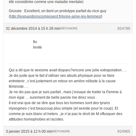
été considérée comme une maladie mentale)
Grussie : Excellent, on tient un prototype parfait du nice guy
(
http://lesquestionscomposent.fr/poire-aime-les-femmes/
)
31 décembre 2014 à 15 h 28 min
#24786
RÉPONDRE
flo
Invité
Qui a dit que le sexisme avait disparu?encore une jolie extrapolation. …
Je dis juste que le fait d’utiliser ses atouts physique pour se faire
entretenir , c’est justement un retour en arrière néfaste à la cause
féministe….
Je ne dis pas que je suis parfait , mais j’essaye de traiter la Femme à
mon égal … surement de belle parole me direz vous .
Il est vrai que de se dire que tous les hommes sont des tyrans
mysogines c’est beaucoup plus simple (et sexiste pour le coup). Et
comme je suis blanc et hetero , je n’ai pas le droit de M offusquer des
attitudes homophobes et racistes.
3 janvier 2015 à 12 h 00 min
#24965
RÉPONDRE