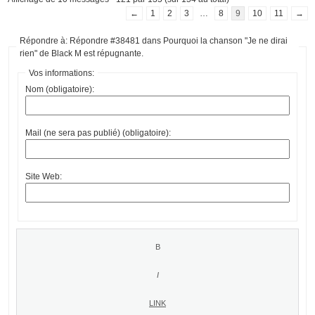
←
1
2
3
…
8
9
10
11
→
Répondre à: Répondre #38481 dans Pourquoi la chanson "Je ne dirai
rien" de Black M est répugnante.
Vos informations:
Nom (obligatoire):
Mail (ne sera pas publié) (obligatoire):
Site Web: