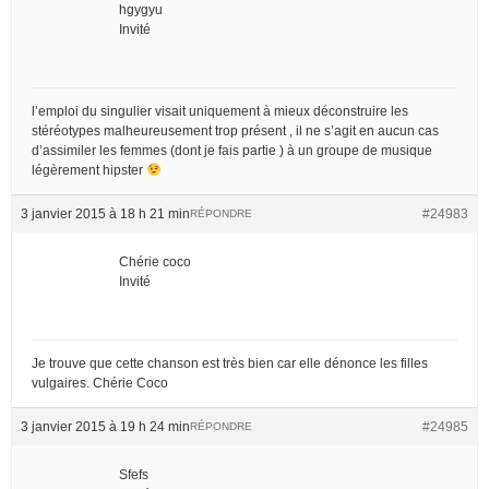
hgygyu
Invité
l’emploi du singulier visait uniquement à mieux déconstruire les
stéréotypes malheureusement trop présent , il ne s’agit en aucun cas
d’assimiler les femmes (dont je fais partie ) à un groupe de musique
légèrement hipster
3 janvier 2015 à 18 h 21 min
#24983
RÉPONDRE
Chérie coco
Invité
Je trouve que cette chanson est très bien car elle dénonce les filles
vulgaires. Chérie Coco
3 janvier 2015 à 19 h 24 min
#24985
RÉPONDRE
Sfefs