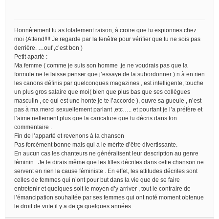
Honnêtement tu as totalement raison, à croire que tu espionnes chez
moi (Attend!!!! Je regarde par la fenêtre pour vérifier que tu ne sois pas
derrière. …ouf ,c’est bon )
Petit aparté :
Ma femme ( comme je suis son homme ,je ne voudrais pas que la
formule ne te laisse penser que j’essaye de la subordonner ) n à en rien
les canons définis par quelconques magazines , est intelligente, touche
un plus gros salaire que moi( bien que plus bas que ses collègues
masculin , ce qui est une honte je te l’accorde ), ouvre sa gueule , n’est
pas à ma merci sexuellement parlant ,etc….. et pourtant je l’a préfère et
l’aime nettement plus que la caricature que tu décris dans ton
commentaire .
Fin de l’apparté et revenons à la chanson
Pas forcément bonne mais qui a le mérite d’être divertissante.
En aucun cas les chanteurs ne généralisent leur description au genre
féminin . Je te dirais même que les filles décrites dans cette chanson ne
servent en rien la cause féministe . En effet, les attitudes décrites sont
celles de femmes qui n’ont pour but dans la vie que de se faire
entretenir et quelques soit le moyen d’y arriver , tout le contraire de
l’émancipation souhaitée par ses femmes qui ont noté moment obtenue
le droit de vote il y a de ça quelques années ..