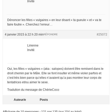
Invité
Dénoncer les filles « vulgaires » en leur disant « ta gueule » et « va te
faire foutre ». Cherchez l’erreur…
4 janvier 2015 à 22 h 20 min
#25072
RÉPONDRE
Lirienne
Invité
Oui, les filles « vulgaires » (aka : salopes) doivent être remisent dans le
droit chemin par le Mâle. Elle se font insulter et même violer parfois et
c’est très bien parce qu’elles n’avaient qu’a pas montrer leur corps de
tentatrices et/ou aimer le sexe.
Tradution du message de ChérieCoco
Auteur/e
Posts
Affichage de 10 messages - 121 par 135 (sur 154 au total)