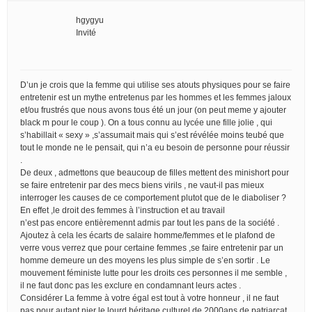
hgygyu
Invité
D’un je crois que la femme qui utilise ses atouts physiques pour se faire
entretenir est un mythe entretenus par les hommes et les femmes jaloux
et/ou frustrés que nous avons tous été un jour (on peut meme y ajouter
black m pour le coup ). On a tous connu au lycée une fille jolie , qui
s’habillait « sexy » ,s’assumait mais qui s’est révélée moins teubé que
tout le monde ne le pensait, qui n’a eu besoin de personne pour réussir
.
De deux , admettons que beaucoup de filles mettent des minishort pour
se faire entretenir par des mecs biens virils , ne vaut-il pas mieux
interroger les causes de ce comportement plutot que de le diaboliser ?
En effet ,le droit des femmes à l’instruction et au travail
n’est pas encore entièremennt admis par tout les pans de la société .
Ajoutez à cela les écarts de salaire homme/femmes et le plafond de
verre vous verrez que pour certaine femmes ,se faire entretenir par un
homme demeure un des moyens les plus simple de s’en sortir . Le
mouvement féministe lutte pour les droits ces personnes il me semble ,
il ne faut donc pas les exclure en condamnant leurs actes .
Considérer La femme à votre égal est tout à votre honneur , il ne faut
pas pour autant nier le lourd héritage culturel de 2000ans de patriarcat