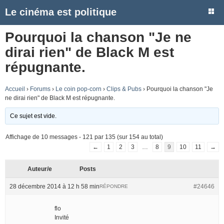
Le cinéma est politique
Pourquoi la chanson "Je ne
dirai rien" de Black M est
répugnante.
Accueil
›
Forums
›
Le coin pop-corn
›
Clips & Pubs
›
Pourquoi la chanson "Je
ne dirai rien" de Black M est répugnante.
Ce sujet est vide.
Affichage de 10 messages - 121 par 135 (sur 154 au total)
←
1
2
3
…
8
9
10
11
→
Auteur/e
Posts
28 décembre 2014 à 12 h 58 min
#24646
RÉPONDRE
flo
Invité