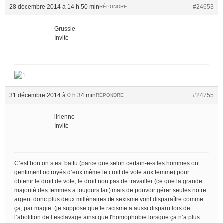
28 décembre 2014 à 14 h 50 min
#24653
RÉPONDRE
Grussie
Invité
31 décembre 2014 à 0 h 34 min
#24755
RÉPONDRE
lirienne
Invité
C’est bon on s’est battu (parce que selon certain-e-s les hommes ont
gentiment octroyés d’eux même le droit de vote aux femme) pour
obtenir le droit de vote, le droit non pas de travailler (ce que la grande
majorité des femmes a toujours fait) mais de pouvoir gérer seules notre
argent donc plus deux millénaires de sexisme vont disparaître comme
ça, par magie. (je suppose que le racisme a aussi disparu lors de
l’abolition de l’esclavage ainsi que l’homophobie lorsque ça n’a plus