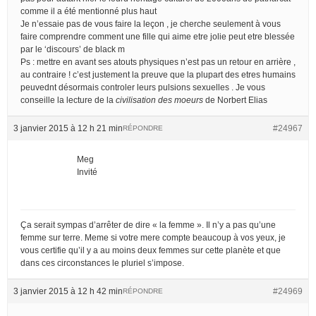
comme il a été mentionné plus haut
Je n’essaie pas de vous faire la leçon , je cherche seulement à vous
faire comprendre comment une fille qui aime etre jolie peut etre blessée
par le ‘discours’ de black m
Ps : mettre en avant ses atouts physiques n’est pas un retour en arrière ,
au contraire ! c’est justement la preuve que la plupart des etres humains
peuvednt désormais controler leurs pulsions sexuelles . Je vous
conseille la lecture de la
civilisation des moeurs
de Norbert Elias
3 janvier 2015 à 12 h 21 min
#24967
RÉPONDRE
Meg
Invité
Ça serait sympas d’arrêter de dire « la femme ». Il n’y a pas qu’une
femme sur terre. Meme si votre mere compte beaucoup à vos yeux, je
vous certifie qu’il y a au moins deux femmes sur cette planète et que
dans ces circonstances le pluriel s’impose.
3 janvier 2015 à 12 h 42 min
#24969
RÉPONDRE