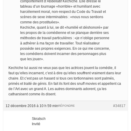
comportement d’Abdellatif Kechiche. Elle dresse le
tableau d’un tournage «horrible» et humiliant avec
harcèlement moral, non-respect du Code du Travail et
scènes de sexe interminables : «nous nous sentions
comme des prostituées».
Kechiche, quant à lui, se dit «humilié et déshonoré» par
les propos de la comédienne et se planque derrière ses
méthodes de travail particulières : «je n’oblige personne
à adhérer à ma façon de travailler. Tout réalisateur
possède ses propres exigences. En ce qui me concerne,
les comédiens doivent incarner des personnages plus
que les jouer».
Kechiche lui aussi ne veux pas que les actrices jouent la comédie, il
faut qu’elles incarnent, c’est à dire qu’elles souffrent vraiment dans leur
chaire. Et c’est pas un hasard si tous ces tortionnaires sont palmés,
primés et traité de génis. En fait ils font des snuff movies et appellent ca
de l’Art avec un grand A. Les autres dominants adorent, ça les
catharsisent comme ils disent.
12 décembre 2016 à 10 h 59 min
#34817
RÉPONDRE
Skratsch
Invité