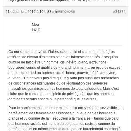
21 décembre 2016 à 10 h 33 min
#34884
RÉPONDRE
Meg
Invité
Ca me semble relevé de l’intersectionnalité et ca montre un dégrès
différent de niveau d’excuses selon les interesctionnalités. Lorsqu’on
cumule de fait d’être un homme, cis, hétéro, blanc, lettré, riche,
bourgeois, connu et qualifié de « grand homme »… on est plus excusé
que lorsqu’on est un homme racisé, homo, pauvre, illétré, anonyme,
ouvrier… Ca ne veux pas dire qu’il n’y aura pas aussi des recherches
de cisconstances atténuantes ou de légitimation des violences
masculines commises par les hommes de toute catégories. Mais c’est
claire que le cumule de tout plein de privilège fait que les hommes
dominants serons encore plus pardonné que les autres.
Pour le harcèlement de rue par exemple ca me semble assez visible ; le
harcèlement des femmes dans l’espace publique par les bourgeois
blancs et vu comme de la « séduction à la française » tandis que celui
des hommes racisés est montré du doigt par les racistes comme du
harcélement et en même temps d’autre part ce harcèlement est minoré