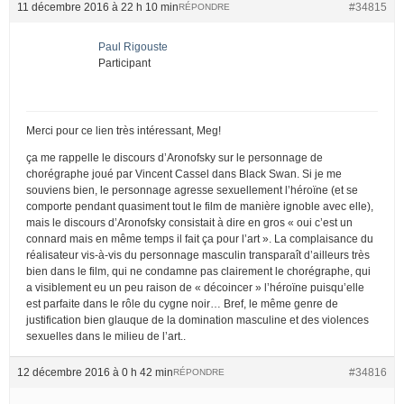
11 décembre 2016 à 22 h 10 min
#34815
RÉPONDRE
Paul Rigouste
Participant
Merci pour ce lien très intéressant, Meg!
ça me rappelle le discours d’Aronofsky sur le personnage de
chorégraphe joué par Vincent Cassel dans Black Swan. Si je me
souviens bien, le personnage agresse sexuellement l’héroïne (et se
comporte pendant quasiment tout le film de manière ignoble avec elle),
mais le discours d’Aronofsky consistait à dire en gros « oui c’est un
connard mais en même temps il fait ça pour l’art ». La complaisance du
réalisateur vis-à-vis du personnage masculin transparaît d’ailleurs très
bien dans le film, qui ne condamne pas clairement le chorégraphe, qui
a visiblement eu un peu raison de « décoincer » l’héroïne puisqu’elle
est parfaite dans le rôle du cygne noir… Bref, le même genre de
justification bien glauque de la domination masculine et des violences
sexuelles dans le milieu de l’art..
12 décembre 2016 à 0 h 42 min
#34816
RÉPONDRE