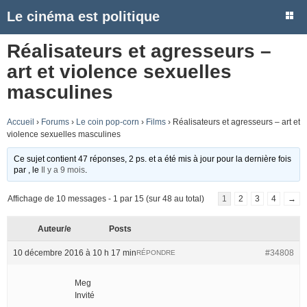
Le cinéma est politique
Réalisateurs et agresseurs –
art et violence sexuelles
masculines
Accueil
›
Forums
›
Le coin pop-corn
›
Films
›
Réalisateurs et agresseurs – art et
violence sexuelles masculines
Ce sujet contient 47 réponses, 2 ps. et a été mis à jour pour la dernière fois
par
, le
Il y a 9 mois
.
Affichage de 10 messages - 1 par 15 (sur 48 au total)
1
2
3
4
→
Auteur/e
Posts
10 décembre 2016 à 10 h 17 min
#34808
RÉPONDRE
Meg
Invité