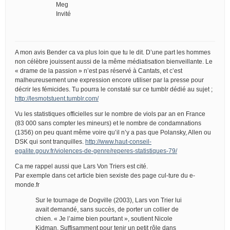
Meg
Invité
A mon avis Bender ca va plus loin que tu le dit. D’une part les hommes
non célèbre jouissent aussi de la même médiatisation bienveillante. Le
« drame de la passion » n’est pas réservé à Cantats, et c’est
malheureusement une expression encore utiliser par la presse pour
décrir les fémicides. Tu pourra le constaté sur ce tumblr dédié au sujet ;
http://lesmotstuent.tumblr.com/
Vu les statistiques officielles sur le nombre de viols par an en France
(83 000 sans compter les mineurs) et le nombre de condamnations
(1356) on peu quant même voire qu’il n’y a pas que Polansky, Allen ou
DSK qui sont tranquilles.
http://www.haut-conseil-
egalite.gouv.fr/violences-de-genre/reperes-statistiques-79/
Ca me rappel aussi que Lars Von Triers est cité.
Par exemple dans cet article bien sexiste des page cul-ture du e-
monde.fr
Sur le tournage de Dogville (2003), Lars von Trier lui
avait demandé, sans succès, de porter un collier de
chien. « Je l’aime bien pourtant », soutient Nicole
Kidman. Suffisamment pour tenir un petit rôle dans