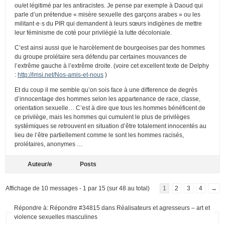
ou/et légitimé par les antiracistes. Je pense par exemple à Daoud qui
parle d’un prétendue « misère sexuelle des garçons arabes » ou les
militant·e·s du PIR qui demandent à leurs sœurs indigènes de mettre
leur féminisme de coté pour privilégié la lutte décoloniale.
C’est ainsi aussi que le harcèlement de bourgeoises par des hommes
du groupe prolétaire sera défendu par certaines mouvances de
l’extrême gauche à l’extrême droite. (voire cet excellent texte de Delphy
:
http://lmsi.net/Nos-amis-et-nous
)
Et du coup il me semble qu’on sois face à une difference de degrès
d’innocentage des hommes selon les appartenance de race, classe,
orientation sexuelle… C’est à dire que tous les hommes bénéficent de
ce privilège, mais les hommes qui cumulent le plus de privilèges
systémiques se retrouvent en situation d’être totalement innocentés au
lieu de l’être partiellement comme le sont les hommes racisés,
prolétaires, anonymes …
Auteur/e
Posts
Affichage de 10 messages - 1 par 15 (sur 48 au total)
1
2
3
4
→
Répondre à: Répondre #34815 dans Réalisateurs et agresseurs – art et
violence sexuelles masculines