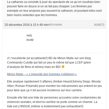
La catharsis ca consiste à jouir du spectacle de ce qu’on voudrais bien
pouvoir faire en douce si on se fait pas chopper. Les femmes par
exemple on leur propose pas souvent la catharsis, et pourtant elles sont
bien moins violentes que les hommes.
20 décembre 2016 à 15 h 48 min
#34873
RÉPONDRE
milù
Invité
cf. l’excellente (et accablante!!) BD de Mirion Malle sur son blog
Commando Culotte qui fait un peu le même taf que LCEP (plein
d’analyse de films et séries) mais en BD!
Mirion Malle – « L’impunité des hommes (célèbres) »
Elle analyse rapidement 3 affaires (Amber Heard/Johnny Depp, Woody
Allen, Roman Polanski) pour montrer les mécanismes qui entrent en jeu
pour faire que ça n’ait aucune incidence sur leur carrière.
Ensuite elle fait une liste de personnes accusées voire condamnées de
violences sexistes, et dont la carrière se porte comme un charme. La
liste est LONGUE (même si évidemment pas exhaustive!!).