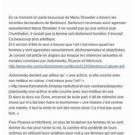
En ce moment on parle beaucoup de Maria Shneider a travers les
récentes declarations de Bertolucci. Bertolucci reconnais avoir agresser
sexuellement Maria Shneider. il ne voulait pas qu’une actrice joue
l’humiliation, il voulait que la femme soit réellement humilier. Il trouvait
Ca beaucoup plus artistique.
Et il est loin d’être le seul à trouver que l’art c’est mieux quant les
femmes y sont agressées sexuellement, déshumanisées et objectivées.
Je conseil cet article en anglais qui évoque les violences sexuelles et
morales commises par Jodorowsky, Picasso et Hitchcock.
http://www.elle.com/culture/career-politics/a41293/bertolucci-abuse-art/
Jodorowsky declaré par ailleur qu’ « une actrice, si elle couche avec
son metteur en scène, c’est mieux pour l’art ! »
▻http://www.francetvinfo.fr/replay-radio/tout-et-son-contraire/alejandro-
jodorowsky-une-actrice-si-elle-couche-avec-son-metteur-en-sce
Et dans le docu sur Dune, encensé de toute part, il dit de mémoire une
chose qui m’a fait bien haire le bonhomme « une histoire c’est comme
une mariée, il faut la violer le soir des noces sinon Ca n’est pas aussi
bon. »
Pour Picasso et Hitchkock, en plus de brutaliser les femmes ils se sont
donner du mal pour ruiner la vie, la carrière et la postérité de leurs
victimes en utilisant leurs relations pour nuit a ces femmes qui ont oser