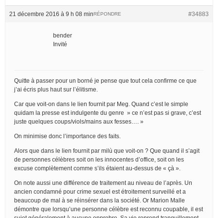
21 décembre 2016 à 9 h 08 min
#34883
RÉPONDRE
bender
Invité
Quitte à passer pour un borné je pense que tout cela confirme ce que
j’ai écris plus haut sur l’élitisme.
Car que voit-on dans le lien fournit par Meg. Quand c’est le simple
quidam la presse est indulgente du genre » ce n’est pas si grave, c’est
juste quelques coups/viols/mains aux fesses…. »
On minimise donc l’importance des faits.
Alors que dans le lien fournit par milù que voit-on ? Que quand il s’agit
de personnes célèbres soit on les innocentes d’office, soit on les
excuse complètement comme s’ils étaient au-dessus de « çà ».
On note aussi une différence de traitement au niveau de l’après. Un
ancien condamné pour crime sexuel est étroitement surveillé et a
beaucoup de mal à se réinsérer dans la société. Or Marion Malle
démontre que lorsqu’une personne célèbre est reconnu coupable, il est
sujet généralement à aucune opprobre. Sa vie reprend tranquillement.