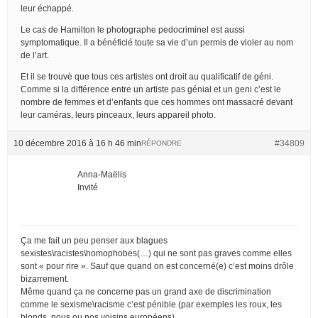
leur échappé.
Le cas de Hamilton le photographe pedocriminel est aussi
symptomatique. Il a bénéficié toute sa vie d’un permis de violer au nom
de l’art.
Et il se trouvè que tous ces artistes ont droit au qualificatif de géni.
Comme si la différence entre un artiste pas génial et un geni c’est le
nombre de femmes et d’enfants que ces hommes ont massacré devant
leur caméras, leurs pinceaux, leurs appareil photo.
10 décembre 2016 à 16 h 46 min
#34809
RÉPONDRE
Anna-Maëlis
Invité
Ça me fait un peu penser aux blagues
sexistes\racistes\homophobes(…) qui ne sont pas graves comme elles
sont « pour rire ». Sauf que quand on est concerné(e) c’est moins drôle
bizarrement.
Même quand ça ne concerne pas un grand axe de discrimination
comme le sexisme\racisme c’est pénible (par exemples les roux, les
blonds, nous ou nos voisins européens).