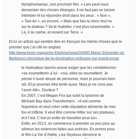
Nymphomaniac, son prochain film. « Lars peut vous
demander des choses étranges. Il ne faut pas se laisser
intimider et lui répondre droit dans les yeux : « Non »,
« Tais-toi », ou encore, « Mais que fais-tu donc tout nu
sur le plateau ? Va te rhabiller, c’est plus raisonnable. »
Là, il se calme, et revient sur Terre. »
Et ici un article qui semble dire en français les même choses que le
premier que j’ai cité en anglais
http://www.brain-magazine.fr/article/news/34090-Maria-Schneider-et-
Bertolucci-chronique-de-la-domination-ordinaire-sur-grand-ecran
le réalisateur danois avoue exiger que les comédiennes
«se soumettent» à lui : «oui, elles se soumettent. Je
pense n’avoir abusé de personne, mais je pourrais bien
sûr. Et je pourrais être tenté aussi. Mais je ne crois pas
l’avoir été». Docteur ?
En 2007, c’est Megan Fox qui subit la tyrannie de
Michael Bay dans Transformers : «il est comme
Napoléon et veut créer cette réputation démente de mec
fou et infâme. Il veut être comme Hitler sur ses plateaux,
et il l’est. C’est un enfer de travailler pour lui».
Enfin, en 2013, on commence à prendre un peu plus au
sérieux les violences faites aux actrices. En promo pour
le film La Vie d’Adèle, Léa Seydoux dénonce le