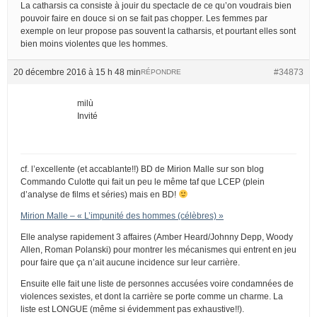
La catharsis ca consiste à jouir du spectacle de ce qu’on voudrais bien
pouvoir faire en douce si on se fait pas chopper. Les femmes par
exemple on leur propose pas souvent la catharsis, et pourtant elles sont
bien moins violentes que les hommes.
20 décembre 2016 à 15 h 48 min
#34873
RÉPONDRE
milù
Invité
cf. l’excellente (et accablante!!) BD de Mirion Malle sur son blog
Commando Culotte qui fait un peu le même taf que LCEP (plein
d’analyse de films et séries) mais en BD!
Mirion Malle – « L’impunité des hommes (célèbres) »
Elle analyse rapidement 3 affaires (Amber Heard/Johnny Depp, Woody
Allen, Roman Polanski) pour montrer les mécanismes qui entrent en jeu
pour faire que ça n’ait aucune incidence sur leur carrière.
Ensuite elle fait une liste de personnes accusées voire condamnées de
violences sexistes, et dont la carrière se porte comme un charme. La
liste est LONGUE (même si évidemment pas exhaustive!!).