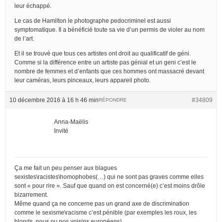
leur échappé.
Le cas de Hamilton le photographe pedocriminel est aussi
symptomatique. Il a bénéficié toute sa vie d’un permis de violer au nom
de l’art.
Et il se trouvè que tous ces artistes ont droit au qualificatif de géni.
Comme si la différence entre un artiste pas génial et un geni c’est le
nombre de femmes et d’enfants que ces hommes ont massacré devant
leur caméras, leurs pinceaux, leurs appareil photo.
10 décembre 2016 à 16 h 46 min
#34809
RÉPONDRE
Anna-Maëlis
Invité
Ça me fait un peu penser aux blagues
sexistes\racistes\homophobes(…) qui ne sont pas graves comme elles
sont « pour rire ». Sauf que quand on est concerné(e) c’est moins drôle
bizarrement.
Même quand ça ne concerne pas un grand axe de discrimination
comme le sexisme\racisme c’est pénible (par exemples les roux, les
blonds, nous ou nos voisins européens).