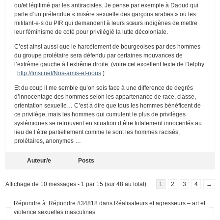
ou/et légitimé par les antiracistes. Je pense par exemple à Daoud qui
parle d’un prétendue « misère sexuelle des garçons arabes » ou les
militant·e·s du PIR qui demandent à leurs sœurs indigènes de mettre
leur féminisme de coté pour privilégié la lutte décoloniale.
C’est ainsi aussi que le harcèlement de bourgeoises par des hommes
du groupe prolétaire sera défendu par certaines mouvances de
l’extrême gauche à l’extrême droite. (voire cet excellent texte de Delphy
:
http://lmsi.net/Nos-amis-et-nous
)
Et du coup il me semble qu’on sois face à une difference de degrès
d’innocentage des hommes selon les appartenance de race, classe,
orientation sexuelle… C’est à dire que tous les hommes bénéficent de
ce privilège, mais les hommes qui cumulent le plus de privilèges
systémiques se retrouvent en situation d’être totalement innocentés au
lieu de l’être partiellement comme le sont les hommes racisés,
prolétaires, anonymes …
Auteur/e
Posts
Affichage de 10 messages - 1 par 15 (sur 48 au total)
1
2
3
4
→
Répondre à: Répondre #34818 dans Réalisateurs et agresseurs – art et
violence sexuelles masculines