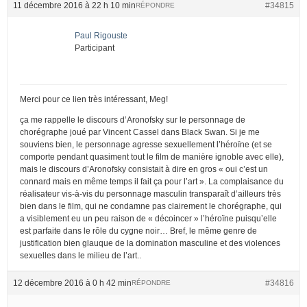
11 décembre 2016 à 22 h 10 min
#34815
RÉPONDRE
Paul Rigouste
Participant
Merci pour ce lien très intéressant, Meg!
ça me rappelle le discours d’Aronofsky sur le personnage de
chorégraphe joué par Vincent Cassel dans Black Swan. Si je me
souviens bien, le personnage agresse sexuellement l’héroïne (et se
comporte pendant quasiment tout le film de manière ignoble avec elle),
mais le discours d’Aronofsky consistait à dire en gros « oui c’est un
connard mais en même temps il fait ça pour l’art ». La complaisance du
réalisateur vis-à-vis du personnage masculin transparaît d’ailleurs très
bien dans le film, qui ne condamne pas clairement le chorégraphe, qui
a visiblement eu un peu raison de « décoincer » l’héroïne puisqu’elle
est parfaite dans le rôle du cygne noir… Bref, le même genre de
justification bien glauque de la domination masculine et des violences
sexuelles dans le milieu de l’art..
12 décembre 2016 à 0 h 42 min
#34816
RÉPONDRE