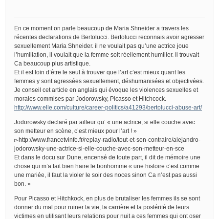
En ce moment on parle beaucoup de Maria Shneider a travers les
récentes declarations de Bertolucci. Bertolucci reconnais avoir agresser
sexuellement Maria Shneider. il ne voulait pas qu’une actrice joue
l’humiliation, il voulait que la femme soit réellement humilier. Il trouvait
Ca beaucoup plus artistique.
Et il est loin d’être le seul à trouver que l’art c’est mieux quant les
femmes y sont agressées sexuellement, déshumanisées et objectivées.
Je conseil cet article en anglais qui évoque les violences sexuelles et
morales commises par Jodorowsky, Picasso et Hitchcock.
http://www.elle.com/culture/career-politics/a41293/bertolucci-abuse-art/
Jodorowsky declaré par ailleur qu’ « une actrice, si elle couche avec
son metteur en scène, c’est mieux pour l’art ! »
▻http://www.francetvinfo.fr/replay-radio/tout-et-son-contraire/alejandro-
jodorowsky-une-actrice-si-elle-couche-avec-son-metteur-en-sce
Et dans le docu sur Dune, encensé de toute part, il dit de mémoire une
chose qui m’a fait bien haire le bonhomme « une histoire c’est comme
une mariée, il faut la violer le soir des noces sinon Ca n’est pas aussi
bon. »
Pour Picasso et Hitchkock, en plus de brutaliser les femmes ils se sont
donner du mal pour ruiner la vie, la carrière et la postérité de leurs
victimes en utilisant leurs relations pour nuit a ces femmes qui ont oser