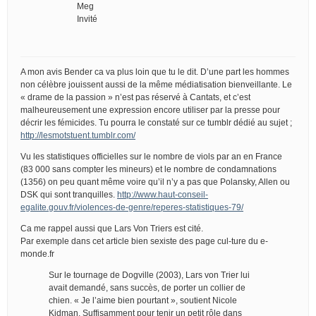
Meg
Invité
A mon avis Bender ca va plus loin que tu le dit. D’une part les hommes
non célèbre jouissent aussi de la même médiatisation bienveillante. Le
« drame de la passion » n’est pas réservé à Cantats, et c’est
malheureusement une expression encore utiliser par la presse pour
décrir les fémicides. Tu pourra le constaté sur ce tumblr dédié au sujet ;
http://lesmotstuent.tumblr.com/
Vu les statistiques officielles sur le nombre de viols par an en France
(83 000 sans compter les mineurs) et le nombre de condamnations
(1356) on peu quant même voire qu’il n’y a pas que Polansky, Allen ou
DSK qui sont tranquilles.
http://www.haut-conseil-
egalite.gouv.fr/violences-de-genre/reperes-statistiques-79/
Ca me rappel aussi que Lars Von Triers est cité.
Par exemple dans cet article bien sexiste des page cul-ture du e-
monde.fr
Sur le tournage de Dogville (2003), Lars von Trier lui
avait demandé, sans succès, de porter un collier de
chien. « Je l’aime bien pourtant », soutient Nicole
Kidman. Suffisamment pour tenir un petit rôle dans