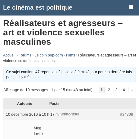
Le cinéma est politique
Réalisateurs et agresseurs –
art et violence sexuelles
masculines
Accueil
›
Forums
›
Le coin pop-corn
›
Films
›
Réalisateurs et agresseurs – art et
violence sexuelles masculines
Ce sujet contient 47 réponses, 2 ps. et a été mis à jour pour la dernière fois
par
, le
Il y a 9 mois
.
Affichage de 10 messages - 1 par 15 (sur 48 au total)
1
2
3
4
→
Auteur/e
Posts
10 décembre 2016 à 10 h 17 min
#34808
RÉPONDRE
Meg
Invité