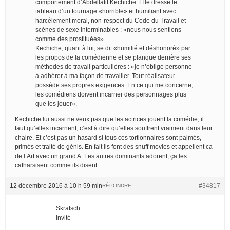
comportement d’Abdellatif Kechiche. Elle dresse le
tableau d’un tournage «horrible» et humiliant avec
harcèlement moral, non-respect du Code du Travail et
scènes de sexe interminables : «nous nous sentions
comme des prostituées».
Kechiche, quant à lui, se dit «humilié et déshonoré» par
les propos de la comédienne et se planque derrière ses
méthodes de travail particulières : «je n’oblige personne
à adhérer à ma façon de travailler. Tout réalisateur
possède ses propres exigences. En ce qui me concerne,
les comédiens doivent incarner des personnages plus
que les jouer».
Kechiche lui aussi ne veux pas que les actrices jouent la comédie, il
faut qu’elles incarnent, c’est à dire qu’elles souffrent vraiment dans leur
chaire. Et c’est pas un hasard si tous ces tortionnaires sont palmés,
primés et traité de génis. En fait ils font des snuff movies et appellent ca
de l’Art avec un grand A. Les autres dominants adorent, ça les
catharsisent comme ils disent.
12 décembre 2016 à 10 h 59 min
#34817
RÉPONDRE
Skratsch
Invité