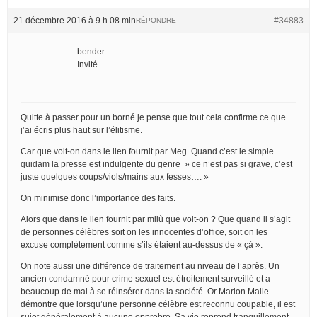
21 décembre 2016 à 9 h 08 min
#34883
RÉPONDRE
bender
Invité
Quitte à passer pour un borné je pense que tout cela confirme ce que
j’ai écris plus haut sur l’élitisme.
Car que voit-on dans le lien fournit par Meg. Quand c’est le simple
quidam la presse est indulgente du genre » ce n’est pas si grave, c’est
juste quelques coups/viols/mains aux fesses…. »
On minimise donc l’importance des faits.
Alors que dans le lien fournit par milù que voit-on ? Que quand il s’agit
de personnes célèbres soit on les innocentes d’office, soit on les
excuse complètement comme s’ils étaient au-dessus de « çà ».
On note aussi une différence de traitement au niveau de l’après. Un
ancien condamné pour crime sexuel est étroitement surveillé et a
beaucoup de mal à se réinsérer dans la société. Or Marion Malle
démontre que lorsqu’une personne célèbre est reconnu coupable, il est
sujet généralement à aucune opprobre. Sa vie reprend tranquillement.