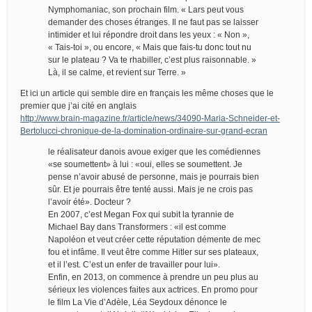
Nymphomaniac, son prochain film. « Lars peut vous
demander des choses étranges. Il ne faut pas se laisser
intimider et lui répondre droit dans les yeux : « Non »,
« Tais-toi », ou encore, « Mais que fais-tu donc tout nu
sur le plateau ? Va te rhabiller, c’est plus raisonnable. »
Là, il se calme, et revient sur Terre. »
Et ici un article qui semble dire en français les même choses que le
premier que j’ai cité en anglais
http://www.brain-magazine.fr/article/news/34090-Maria-Schneider-et-
Bertolucci-chronique-de-la-domination-ordinaire-sur-grand-ecran
le réalisateur danois avoue exiger que les comédiennes
«se soumettent» à lui : «oui, elles se soumettent. Je
pense n’avoir abusé de personne, mais je pourrais bien
sûr. Et je pourrais être tenté aussi. Mais je ne crois pas
l’avoir été». Docteur ?
En 2007, c’est Megan Fox qui subit la tyrannie de
Michael Bay dans Transformers : «il est comme
Napoléon et veut créer cette réputation démente de mec
fou et infâme. Il veut être comme Hitler sur ses plateaux,
et il l’est. C’est un enfer de travailler pour lui».
Enfin, en 2013, on commence à prendre un peu plus au
sérieux les violences faites aux actrices. En promo pour
le film La Vie d’Adèle, Léa Seydoux dénonce le