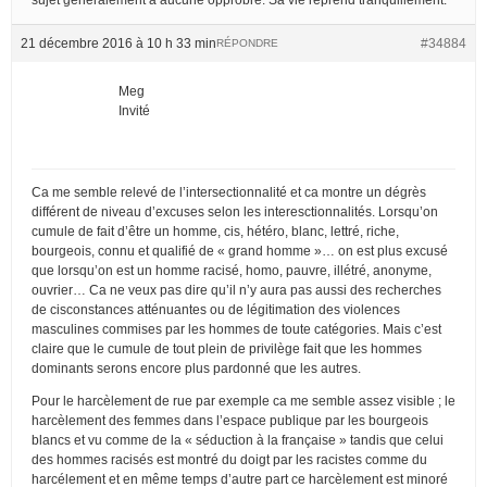
21 décembre 2016 à 10 h 33 min
#34884
RÉPONDRE
Meg
Invité
Ca me semble relevé de l’intersectionnalité et ca montre un dégrès
différent de niveau d’excuses selon les interesctionnalités. Lorsqu’on
cumule de fait d’être un homme, cis, hétéro, blanc, lettré, riche,
bourgeois, connu et qualifié de « grand homme »… on est plus excusé
que lorsqu’on est un homme racisé, homo, pauvre, illétré, anonyme,
ouvrier… Ca ne veux pas dire qu’il n’y aura pas aussi des recherches
de cisconstances atténuantes ou de légitimation des violences
masculines commises par les hommes de toute catégories. Mais c’est
claire que le cumule de tout plein de privilège fait que les hommes
dominants serons encore plus pardonné que les autres.
Pour le harcèlement de rue par exemple ca me semble assez visible ; le
harcèlement des femmes dans l’espace publique par les bourgeois
blancs et vu comme de la « séduction à la française » tandis que celui
des hommes racisés est montré du doigt par les racistes comme du
harcélement et en même temps d’autre part ce harcèlement est minoré