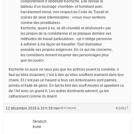
comportement d’Abdellatif Kechiche. Elle dresse le
tableau d’un tournage «horrible» et humiliant avec
harcèlement moral, non-respect du Code du Travail et
scènes de sexe interminables : «nous nous sentions
comme des prostituées».
Kechiche, quant à lui, se dit «humilié et déshonoré» par
les propos de la comédienne et se planque derrière ses
méthodes de travail particulières : «je n’oblige personne
à adhérer à ma façon de travailler. Tout réalisateur
possède ses propres exigences. En ce qui me concerne,
les comédiens doivent incarner des personnages plus
que les jouer».
Kechiche lui aussi ne veux pas que les actrices jouent la comédie, il
faut qu’elles incarnent, c’est à dire qu’elles souffrent vraiment dans leur
chaire. Et c’est pas un hasard si tous ces tortionnaires sont palmés,
primés et traité de génis. En fait ils font des snuff movies et appellent ca
de l’Art avec un grand A. Les autres dominants adorent, ça les
catharsisent comme ils disent.
12 décembre 2016 à 10 h 59 min
#34817
RÉPONDRE
Skratsch
Invité