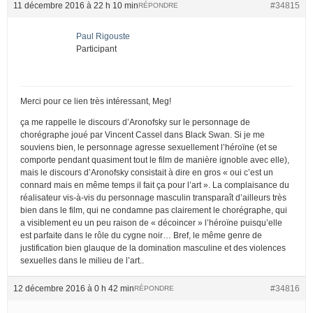
11 décembre 2016 à 22 h 10 min
#34815
RÉPONDRE
Paul Rigouste
Participant
Merci pour ce lien très intéressant, Meg!
ça me rappelle le discours d’Aronofsky sur le personnage de
chorégraphe joué par Vincent Cassel dans Black Swan. Si je me
souviens bien, le personnage agresse sexuellement l’héroïne (et se
comporte pendant quasiment tout le film de manière ignoble avec elle),
mais le discours d’Aronofsky consistait à dire en gros « oui c’est un
connard mais en même temps il fait ça pour l’art ». La complaisance du
réalisateur vis-à-vis du personnage masculin transparaît d’ailleurs très
bien dans le film, qui ne condamne pas clairement le chorégraphe, qui
a visiblement eu un peu raison de « décoincer » l’héroïne puisqu’elle
est parfaite dans le rôle du cygne noir… Bref, le même genre de
justification bien glauque de la domination masculine et des violences
sexuelles dans le milieu de l’art..
12 décembre 2016 à 0 h 42 min
#34816
RÉPONDRE