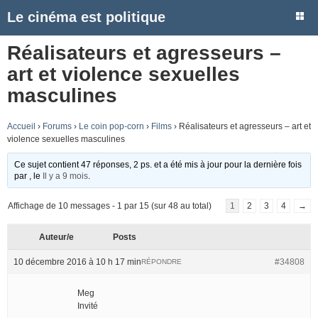
Le cinéma est politique
Réalisateurs et agresseurs –
art et violence sexuelles
masculines
Accueil
›
Forums
›
Le coin pop-corn
›
Films
›
Réalisateurs et agresseurs – art et
violence sexuelles masculines
Ce sujet contient 47 réponses, 2 ps. et a été mis à jour pour la dernière fois
par
, le
Il y a 9 mois
.
Affichage de 10 messages - 1 par 15 (sur 48 au total)
1
2
3
4
→
Auteur/e
Posts
10 décembre 2016 à 10 h 17 min
#34808
RÉPONDRE
Meg
Invité