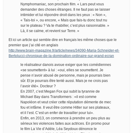
Nymphomaniac, son prochain film. « Lars peut vous
demander des choses étranges. Il ne faut pas se laisser
intimider et lui répondre droit dans les yeux : « Non »,
« Tais-toi », ou encore, « Mais que fais-tu donc tout nu
sur le plateau ? Va te rhabiller, c’est plus raisonnable. »
Là, il se calme, et revient sur Terre. »
Et ici un article qui semble dire en français les même choses que le
premier que j’ai cité en anglais
http://www.brain-magazine.fr/article/news/34090-Maria-Schneider-et-
Bertolucci-chronique-de-la-domination-ordinaire-sur-grand-ecran
le réalisateur danois avoue exiger que les comédiennes
«se soumettent» à lui : «oui, elles se soumettent. Je
pense n’avoir abusé de personne, mais je pourrais bien
sûr. Et je pourrais être tenté aussi. Mais je ne crois pas
l’avoir été». Docteur ?
En 2007, c’est Megan Fox qui subit la tyrannie de
Michael Bay dans Transformers : «il est comme
Napoléon et veut créer cette réputation démente de mec
fou et infâme. Il veut être comme Hitler sur ses plateaux,
et il l’est. C’est un enfer de travailler pour lui».
Enfin, en 2013, on commence à prendre un peu plus au
sérieux les violences faites aux actrices. En promo pour
le film La Vie d’Adèle, Léa Seydoux dénonce le