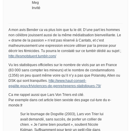
Meg
Invité
A mon avis Bender ca va plus loin que tu le dit. D’une part les hommes
non célèbre jouissent aussi de la même médiatisation bienveillante. Le
« drame de la passion » n’est pas réservé à Cantats, et c’est
malheureusement une expression encore utiliser par la presse pour
décrir les fémicides. Tu pourra le constaté sur ce tumblr dédié au sujet ;
http://lesmotstuent.tumblr.com/
Vu les statistiques officielles sur le nombre de viols par an en France
(83 000 sans compter les mineurs) et le nombre de condamnations
(1356) on peu quant même voire qu’il n’y a pas que Polansky, Allen ou
DSK qui sont tranquilles.
http://www.haut-conseil-
egalite.gouv.fr/violences-de-genre/reperes-statistiques-79/
Ca me rappel aussi que Lars Von Triers est cité.
Par exemple dans cet article bien sexiste des page cul-ture du e-
monde.fr
Sur le tournage de Dogville (2003), Lars von Trier lui
avait demandé, sans succès, de porter un collier de
chien. « Je l’aime bien pourtant », soutient Nicole
Kidman. Suffisamment pour tenir un petit rôle dans