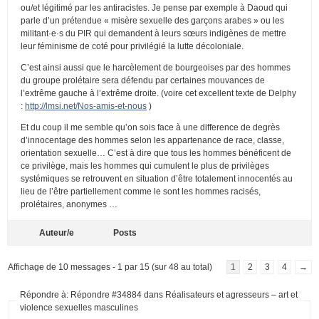
ou/et légitimé par les antiracistes. Je pense par exemple à Daoud qui
parle d’un prétendue « misère sexuelle des garçons arabes » ou les
militant·e·s du PIR qui demandent à leurs sœurs indigènes de mettre
leur féminisme de coté pour privilégié la lutte décoloniale.
C’est ainsi aussi que le harcèlement de bourgeoises par des hommes
du groupe prolétaire sera défendu par certaines mouvances de
l’extrême gauche à l’extrême droite. (voire cet excellent texte de Delphy
:
http://lmsi.net/Nos-amis-et-nous
)
Et du coup il me semble qu’on sois face à une difference de degrès
d’innocentage des hommes selon les appartenance de race, classe,
orientation sexuelle… C’est à dire que tous les hommes bénéficent de
ce privilège, mais les hommes qui cumulent le plus de privilèges
systémiques se retrouvent en situation d’être totalement innocentés au
lieu de l’être partiellement comme le sont les hommes racisés,
prolétaires, anonymes …
Auteur/e
Posts
Affichage de 10 messages - 1 par 15 (sur 48 au total)
1
2
3
4
→
Répondre à: Répondre #34884 dans Réalisateurs et agresseurs – art et
violence sexuelles masculines