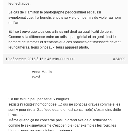
leur échappé.
Le cas de Hamilton le photographe pedocriminel est aussi
symptomatique. Il a bénéficié toute sa vie d’un permis de violer au nom
de l’art.
Et il se trouvè que tous ces artistes ont droit au qualificatif de géni.
Comme si la différence entre un artiste pas génial et un geni c’est le
nombre de femmes et d’enfants que ces hommes ont massacré devant
leur caméras, leurs pinceaux, leurs appareil photo.
10 décembre 2016 à 16 h 46 min
#34809
RÉPONDRE
Anna-Maëlis
Invité
Ça me fait un peu penser aux blagues
sexistes\racistes\homophobes(…) qui ne sont pas graves comme elles
sont « pour rire ». Sauf que quand on est concerné(e) c’est moins drôle
bizarrement.
Même quand ça ne concerne pas un grand axe de discrimination
comme le sexisme\racisme c’est pénible (par exemples les roux, les
blonds, nous ou nos voisins européens).