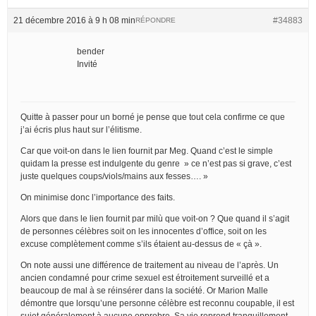
21 décembre 2016 à 9 h 08 min
#34883
RÉPONDRE
bender
Invité
Quitte à passer pour un borné je pense que tout cela confirme ce que
j’ai écris plus haut sur l’élitisme.
Car que voit-on dans le lien fournit par Meg. Quand c’est le simple
quidam la presse est indulgente du genre » ce n’est pas si grave, c’est
juste quelques coups/viols/mains aux fesses…. »
On minimise donc l’importance des faits.
Alors que dans le lien fournit par milù que voit-on ? Que quand il s’agit
de personnes célèbres soit on les innocentes d’office, soit on les
excuse complètement comme s’ils étaient au-dessus de « çà ».
On note aussi une différence de traitement au niveau de l’après. Un
ancien condamné pour crime sexuel est étroitement surveillé et a
beaucoup de mal à se réinsérer dans la société. Or Marion Malle
démontre que lorsqu’une personne célèbre est reconnu coupable, il est
sujet généralement à aucune opprobre. Sa vie reprend tranquillement.