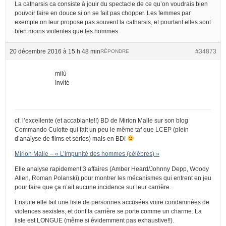
La catharsis ca consiste à jouir du spectacle de ce qu’on voudrais bien
pouvoir faire en douce si on se fait pas chopper. Les femmes par
exemple on leur propose pas souvent la catharsis, et pourtant elles sont
bien moins violentes que les hommes.
20 décembre 2016 à 15 h 48 min
#34873
RÉPONDRE
milù
Invité
cf. l’excellente (et accablante!!) BD de Mirion Malle sur son blog
Commando Culotte qui fait un peu le même taf que LCEP (plein
d’analyse de films et séries) mais en BD!
Mirion Malle – « L’impunité des hommes (célèbres) »
Elle analyse rapidement 3 affaires (Amber Heard/Johnny Depp, Woody
Allen, Roman Polanski) pour montrer les mécanismes qui entrent en jeu
pour faire que ça n’ait aucune incidence sur leur carrière.
Ensuite elle fait une liste de personnes accusées voire condamnées de
violences sexistes, et dont la carrière se porte comme un charme. La
liste est LONGUE (même si évidemment pas exhaustive!!).