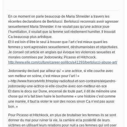
En ce moment on parle beaucoup de Maria Shneider a travers les
récentes declarations de Bertolucci. Bertolucci reconnais avoir agresser
sexuellement Maria Shneider. il ne voulait pas qu’une actrice joue
l’humiliation, il voulait que la femme soit réellement humilier. Il trouvait
Ca beaucoup plus artistique.
Et il est loin d’être le seul à trouver que l’art c’est mieux quant les
femmes y sont agressées sexuellement, déshumanisées et objectivées.
Je conseil cet article en anglais qui évoque les violences sexuelles et
morales commises par Jodorowsky, Picasso et Hitchcock.
http://www.elle.com/culture/career-politics/a41293/bertolucci-abuse-art/
Jodorowsky declaré par ailleur qu’ « une actrice, si elle couche avec
son metteur en scène, c’est mieux pour l’art ! »
▻http://www.francetvinfo.fr/replay-radio/tout-et-son-contraire/alejandro-
jodorowsky-une-actrice-si-elle-couche-avec-son-metteur-en-sce
Et dans le docu sur Dune, encensé de toute part, il dit de mémoire une
chose qui m’a fait bien haire le bonhomme « une histoire c’est comme
une mariée, il faut la violer le soir des noces sinon Ca n’est pas aussi
bon. »
Pour Picasso et Hitchkock, en plus de brutaliser les femmes ils se sont
donner du mal pour ruiner la vie, la carrière et la postérité de leurs
victimes en utilisant leurs relations pour nuit a ces femmes qui ont oser