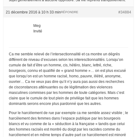
21 décembre 2016 à 10 h 33 min
#34884
RÉPONDRE
Meg
Invité
Ca me semble relevé de l’intersectionnalité et ca montre un dégrès
différent de niveau d’excuses selon les interesctionnalités. Lorsqu’on
cumule de fait d’être un homme, cis, hétéro, blanc, lettré, riche,
bourgeois, connu et qualifié de « grand homme »… on est plus excusé
que lorsqu’on est un homme racisé, homo, pauvre, illétré, anonyme,
ouvrier… Ca ne veux pas dire qu’il n’y aura pas aussi des recherches
de cisconstances atténuantes ou de légitimation des violences
masculines commises par les hommes de toute catégories. Mais c’est
claire que le cumule de tout plein de privilège fait que les hommes
dominants serons encore plus pardonné que les autres.
Pour le harcèlement de rue par exemple ca me semble assez visible ; le
harcèlement des femmes dans l’espace publique par les bourgeois
blancs et vu comme de la « séduction à la française » tandis que celui
des hommes racisés est montré du doigt par les racistes comme du
harcélement et en même temps d’autre part ce harcèlement est minoré