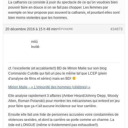
La catharsis ca consiste à jouir du spectacle de ce qu’on voudrais bien
pouvoir faire en douce si on se fait pas chopper. Les femmes par
exemple on leur propose pas souvent la catharsis, et pourtant elles sont
bien moins violentes que les hommes.
20 décembre 2016 à 15 h 48 min
#34873
RÉPONDRE
milù
Invité
cf. l’excellente (et accablante!!) BD de Mirion Malle sur son blog
Commando Culotte qui fait un peu le même taf que LCEP (plein
d’analyse de films et séries) mais en BD!
Mirion Malle – « L’impunité des hommes (célèbres) »
Elle analyse rapidement 3 affaires (Amber Heard/Johnny Depp, Woody
Allen, Roman Polanski) pour montrer les mécanismes qui entrent en jeu
pour faire que ça n’ait aucune incidence sur leur carrière.
Ensuite elle fait une liste de personnes accusées voire condamnées de
violences sexistes, et dont la carrière se porte comme un charme. La
liste est LONGUE (même si évidemment pas exhaustive!!).