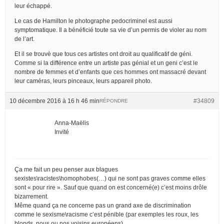
leur échappé.
Le cas de Hamilton le photographe pedocriminel est aussi
symptomatique. Il a bénéficié toute sa vie d’un permis de violer au nom
de l’art.
Et il se trouvè que tous ces artistes ont droit au qualificatif de géni.
Comme si la différence entre un artiste pas génial et un geni c’est le
nombre de femmes et d’enfants que ces hommes ont massacré devant
leur caméras, leurs pinceaux, leurs appareil photo.
10 décembre 2016 à 16 h 46 min
#34809
RÉPONDRE
Anna-Maëlis
Invité
Ça me fait un peu penser aux blagues
sexistes\racistes\homophobes(…) qui ne sont pas graves comme elles
sont « pour rire ». Sauf que quand on est concerné(e) c’est moins drôle
bizarrement.
Même quand ça ne concerne pas un grand axe de discrimination
comme le sexisme\racisme c’est pénible (par exemples les roux, les
blonds, nous ou nos voisins européens).