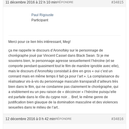
11 décembre 2016 à 22 h 10 min
#34815
RÉPONDRE
Paul Rigouste
Participant
Merci pour ce lien très intéressant, Meg!
ça me rappelle le discours d’Aronofsky sur le personnage de
chorégraphe joué par Vincent Cassel dans Black Swan. Si je me
souviens bien, le personnage agresse sexuellement l’héroïne (et se
comporte pendant quasiment tout le film de manière ignoble avec elle),
mais le discours d’Aronofsky consistait à dire en gros « oui c’est un
connard mais en même temps il fait ça pour l’art ». La complaisance du
réalisateur vis-à-vis du personnage masculin transparaît d’ailleurs très
bien dans le film, qui ne condamne pas clairement le chorégraphe, qui
a visiblement eu un peu raison de « décoincer » l’héroïne puisqu’elle
est parfaite dans le rôle du cygne noir… Bref, le même genre de
justification bien glauque de la domination masculine et des violences
sexuelles dans le milieu de l’art..
12 décembre 2016 à 0 h 42 min
#34816
RÉPONDRE