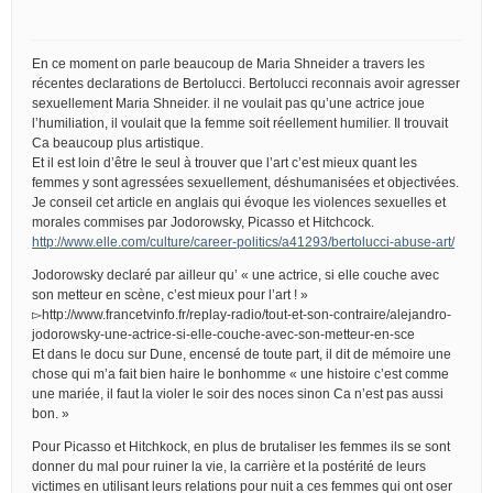
En ce moment on parle beaucoup de Maria Shneider a travers les
récentes declarations de Bertolucci. Bertolucci reconnais avoir agresser
sexuellement Maria Shneider. il ne voulait pas qu’une actrice joue
l’humiliation, il voulait que la femme soit réellement humilier. Il trouvait
Ca beaucoup plus artistique.
Et il est loin d’être le seul à trouver que l’art c’est mieux quant les
femmes y sont agressées sexuellement, déshumanisées et objectivées.
Je conseil cet article en anglais qui évoque les violences sexuelles et
morales commises par Jodorowsky, Picasso et Hitchcock.
http://www.elle.com/culture/career-politics/a41293/bertolucci-abuse-art/
Jodorowsky declaré par ailleur qu’ « une actrice, si elle couche avec
son metteur en scène, c’est mieux pour l’art ! »
▻http://www.francetvinfo.fr/replay-radio/tout-et-son-contraire/alejandro-
jodorowsky-une-actrice-si-elle-couche-avec-son-metteur-en-sce
Et dans le docu sur Dune, encensé de toute part, il dit de mémoire une
chose qui m’a fait bien haire le bonhomme « une histoire c’est comme
une mariée, il faut la violer le soir des noces sinon Ca n’est pas aussi
bon. »
Pour Picasso et Hitchkock, en plus de brutaliser les femmes ils se sont
donner du mal pour ruiner la vie, la carrière et la postérité de leurs
victimes en utilisant leurs relations pour nuit a ces femmes qui ont oser