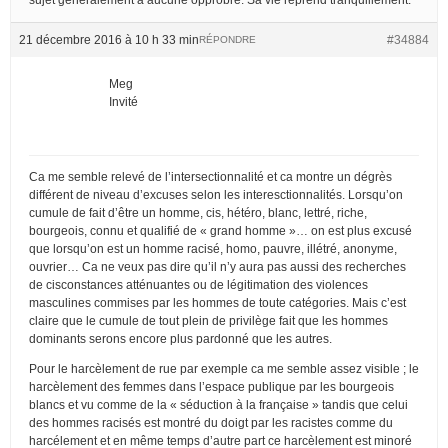
21 décembre 2016 à 10 h 33 min
#34884
RÉPONDRE
Meg
Invité
Ca me semble relevé de l’intersectionnalité et ca montre un dégrès
différent de niveau d’excuses selon les interesctionnalités. Lorsqu’on
cumule de fait d’être un homme, cis, hétéro, blanc, lettré, riche,
bourgeois, connu et qualifié de « grand homme »… on est plus excusé
que lorsqu’on est un homme racisé, homo, pauvre, illétré, anonyme,
ouvrier… Ca ne veux pas dire qu’il n’y aura pas aussi des recherches
de cisconstances atténuantes ou de légitimation des violences
masculines commises par les hommes de toute catégories. Mais c’est
claire que le cumule de tout plein de privilège fait que les hommes
dominants serons encore plus pardonné que les autres.
Pour le harcèlement de rue par exemple ca me semble assez visible ; le
harcèlement des femmes dans l’espace publique par les bourgeois
blancs et vu comme de la « séduction à la française » tandis que celui
des hommes racisés est montré du doigt par les racistes comme du
harcélement et en même temps d’autre part ce harcèlement est minoré