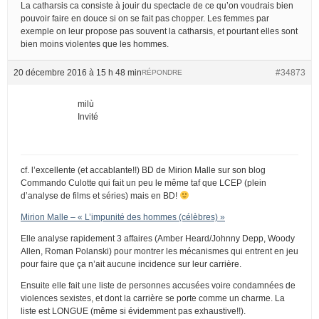
La catharsis ca consiste à jouir du spectacle de ce qu’on voudrais bien
pouvoir faire en douce si on se fait pas chopper. Les femmes par
exemple on leur propose pas souvent la catharsis, et pourtant elles sont
bien moins violentes que les hommes.
20 décembre 2016 à 15 h 48 min
#34873
RÉPONDRE
milù
Invité
cf. l’excellente (et accablante!!) BD de Mirion Malle sur son blog
Commando Culotte qui fait un peu le même taf que LCEP (plein
d’analyse de films et séries) mais en BD!
Mirion Malle – « L’impunité des hommes (célèbres) »
Elle analyse rapidement 3 affaires (Amber Heard/Johnny Depp, Woody
Allen, Roman Polanski) pour montrer les mécanismes qui entrent en jeu
pour faire que ça n’ait aucune incidence sur leur carrière.
Ensuite elle fait une liste de personnes accusées voire condamnées de
violences sexistes, et dont la carrière se porte comme un charme. La
liste est LONGUE (même si évidemment pas exhaustive!!).