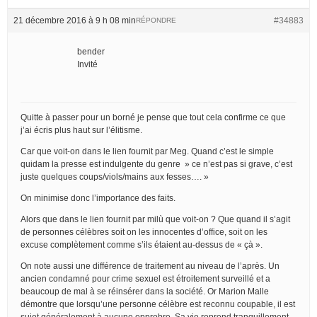
21 décembre 2016 à 9 h 08 min
#34883
RÉPONDRE
bender
Invité
Quitte à passer pour un borné je pense que tout cela confirme ce que
j’ai écris plus haut sur l’élitisme.
Car que voit-on dans le lien fournit par Meg. Quand c’est le simple
quidam la presse est indulgente du genre » ce n’est pas si grave, c’est
juste quelques coups/viols/mains aux fesses…. »
On minimise donc l’importance des faits.
Alors que dans le lien fournit par milù que voit-on ? Que quand il s’agit
de personnes célèbres soit on les innocentes d’office, soit on les
excuse complètement comme s’ils étaient au-dessus de « çà ».
On note aussi une différence de traitement au niveau de l’après. Un
ancien condamné pour crime sexuel est étroitement surveillé et a
beaucoup de mal à se réinsérer dans la société. Or Marion Malle
démontre que lorsqu’une personne célèbre est reconnu coupable, il est
sujet généralement à aucune opprobre. Sa vie reprend tranquillement.