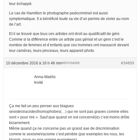
leur échappé.
Le cas de Hamilton le photographe pedocriminel est aussi
symptomatique. Il a bénéficié toute sa vie d’un permis de violer au nom
de l’art.
Et il se trouvè que tous ces artistes ont droit au qualificatif de géni.
Comme si la différence entre un artiste pas génial et un geni c’est le
nombre de femmes et d’enfants que ces hommes ont massacré devant
leur caméras, leurs pinceaux, leurs appareil photo.
10 décembre 2016 à 16 h 46 min
#34809
RÉPONDRE
Anna-Maëlis
Invité
Ça me fait un peu penser aux blagues
sexistes\racistes\homophobes(…) qui ne sont pas graves comme elles
sont « pour rire ». Sauf que quand on est concerné(e) c’est moins drôle
bizarrement.
Même quand ça ne concerne pas un grand axe de discrimination
comme le sexisme\racisme c’est pénible (par exemples les roux, les
blonds, nous ou nos voisins européens).