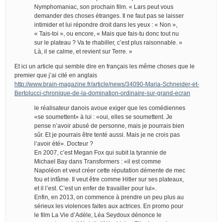
Nymphomaniac, son prochain film. « Lars peut vous
demander des choses étranges. Il ne faut pas se laisser
intimider et lui répondre droit dans les yeux : « Non »,
« Tais-toi », ou encore, « Mais que fais-tu donc tout nu
sur le plateau ? Va te rhabiller, c’est plus raisonnable. »
Là, il se calme, et revient sur Terre. »
Et ici un article qui semble dire en français les même choses que le
premier que j’ai cité en anglais
http://www.brain-magazine.fr/article/news/34090-Maria-Schneider-et-
Bertolucci-chronique-de-la-domination-ordinaire-sur-grand-ecran
le réalisateur danois avoue exiger que les comédiennes
«se soumettent» à lui : «oui, elles se soumettent. Je
pense n’avoir abusé de personne, mais je pourrais bien
sûr. Et je pourrais être tenté aussi. Mais je ne crois pas
l’avoir été». Docteur ?
En 2007, c’est Megan Fox qui subit la tyrannie de
Michael Bay dans Transformers : «il est comme
Napoléon et veut créer cette réputation démente de mec
fou et infâme. Il veut être comme Hitler sur ses plateaux,
et il l’est. C’est un enfer de travailler pour lui».
Enfin, en 2013, on commence à prendre un peu plus au
sérieux les violences faites aux actrices. En promo pour
le film La Vie d’Adèle, Léa Seydoux dénonce le