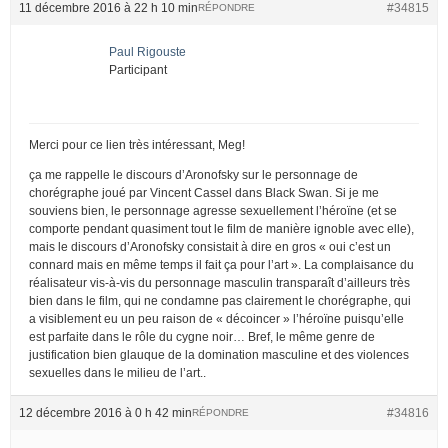
11 décembre 2016 à 22 h 10 min
#34815
RÉPONDRE
Paul Rigouste
Participant
Merci pour ce lien très intéressant, Meg!
ça me rappelle le discours d’Aronofsky sur le personnage de
chorégraphe joué par Vincent Cassel dans Black Swan. Si je me
souviens bien, le personnage agresse sexuellement l’héroïne (et se
comporte pendant quasiment tout le film de manière ignoble avec elle),
mais le discours d’Aronofsky consistait à dire en gros « oui c’est un
connard mais en même temps il fait ça pour l’art ». La complaisance du
réalisateur vis-à-vis du personnage masculin transparaît d’ailleurs très
bien dans le film, qui ne condamne pas clairement le chorégraphe, qui
a visiblement eu un peu raison de « décoincer » l’héroïne puisqu’elle
est parfaite dans le rôle du cygne noir… Bref, le même genre de
justification bien glauque de la domination masculine et des violences
sexuelles dans le milieu de l’art..
12 décembre 2016 à 0 h 42 min
#34816
RÉPONDRE