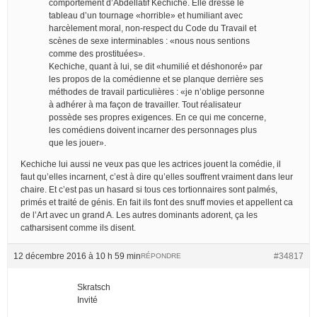
comportement d’Abdellatif Kechiche. Elle dresse le
tableau d’un tournage «horrible» et humiliant avec
harcèlement moral, non-respect du Code du Travail et
scènes de sexe interminables : «nous nous sentions
comme des prostituées».
Kechiche, quant à lui, se dit «humilié et déshonoré» par
les propos de la comédienne et se planque derrière ses
méthodes de travail particulières : «je n’oblige personne
à adhérer à ma façon de travailler. Tout réalisateur
possède ses propres exigences. En ce qui me concerne,
les comédiens doivent incarner des personnages plus
que les jouer».
Kechiche lui aussi ne veux pas que les actrices jouent la comédie, il
faut qu’elles incarnent, c’est à dire qu’elles souffrent vraiment dans leur
chaire. Et c’est pas un hasard si tous ces tortionnaires sont palmés,
primés et traité de génis. En fait ils font des snuff movies et appellent ca
de l’Art avec un grand A. Les autres dominants adorent, ça les
catharsisent comme ils disent.
12 décembre 2016 à 10 h 59 min
#34817
RÉPONDRE
Skratsch
Invité