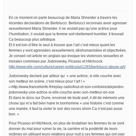
En ce moment on parle beaucoup de Maria Shneider a travers les
récentes declarations de Bertolucci. Bertolucci reconnais avoir agresser
sexuellement Maria Shneider. il ne voulait pas qu’une actrice joue
l’humiliation, il voulait que la femme soit réellement humilier. Il trouvait
Ca beaucoup plus artistique.
Et il est loin d’être le seul à trouver que l’art c’est mieux quant les
femmes y sont agressées sexuellement, déshumanisées et objectivées.
Je conseil cet article en anglais qui évoque les violences sexuelles et
morales commises par Jodorowsky, Picasso et Hitchcock.
http://www.elle.com/culture/career-politics/a41293/bertolucci-abuse-art/
Jodorowsky declaré par ailleur qu’ « une actrice, si elle couche avec
son metteur en scène, c’est mieux pour l’art ! »
▻http://www.francetvinfo.fr/replay-radio/tout-et-son-contraire/alejandro-
jodorowsky-une-actrice-si-elle-couche-avec-son-metteur-en-sce
Et dans le docu sur Dune, encensé de toute part, il dit de mémoire une
chose qui m’a fait bien haire le bonhomme « une histoire c’est comme
une mariée, il faut la violer le soir des noces sinon Ca n’est pas aussi
bon. »
Pour Picasso et Hitchkock, en plus de brutaliser les femmes ils se sont
donner du mal pour ruiner la vie, la carrière et la postérité de leurs
victimes en utilisant leurs relations pour nuit a ces femmes qui ont oser