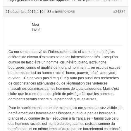
21 décembre 2016 à 10 h 33 min
#34884
RÉPONDRE
Meg
Invité
Ca me semble relevé de l’intersectionnalité et ca montre un dégrès
différent de niveau d’excuses selon les interesctionnalités. Lorsqu’on
cumule de fait d’être un homme, cis, hétéro, blanc, lettré, riche,
bourgeois, connu et qualifié de « grand homme »… on est plus excusé
que lorsqu’on est un homme racisé, homo, pauvre, illétré, anonyme,
ouvrier… Ca ne veux pas dire qu’il n’y aura pas aussi des recherches
de cisconstances atténuantes ou de légitimation des violences
masculines commises par les hommes de toute catégories. Mais c’est
claire que le cumule de tout plein de privilège fait que les hommes
dominants serons encore plus pardonné que les autres.
Pour le harcèlement de rue par exemple ca me semble assez visible ; le
harcèlement des femmes dans l’espace publique par les bourgeois
blancs et vu comme de la « séduction à la française » tandis que celui
des hommes racisés est montré du doigt par les racistes comme du
harcélement et en même temps d’autre part ce harcèlement est minoré