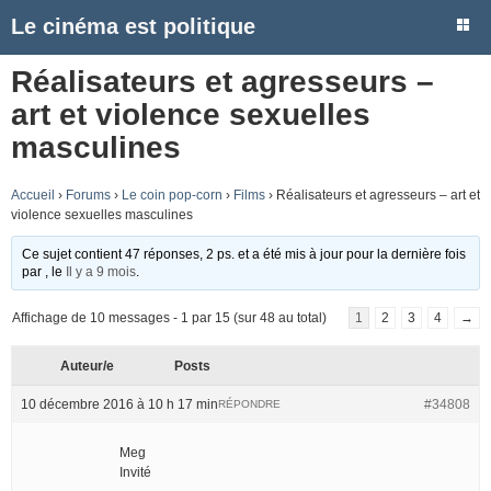
Le cinéma est politique
Réalisateurs et agresseurs –
art et violence sexuelles
masculines
Accueil
›
Forums
›
Le coin pop-corn
›
Films
›
Réalisateurs et agresseurs – art et
violence sexuelles masculines
Ce sujet contient 47 réponses, 2 ps. et a été mis à jour pour la dernière fois
par
, le
Il y a 9 mois
.
Affichage de 10 messages - 1 par 15 (sur 48 au total)
1
2
3
4
→
Auteur/e
Posts
10 décembre 2016 à 10 h 17 min
#34808
RÉPONDRE
Meg
Invité