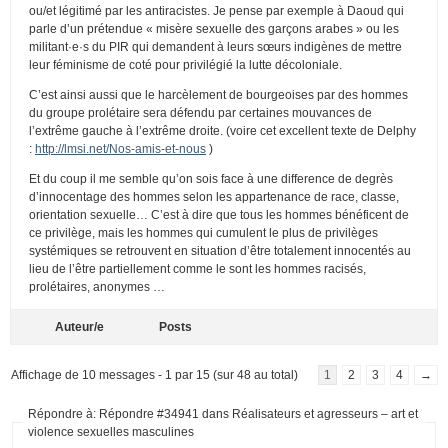
ou/et légitimé par les antiracistes. Je pense par exemple à Daoud qui
parle d’un prétendue « misère sexuelle des garçons arabes » ou les
militant·e·s du PIR qui demandent à leurs sœurs indigènes de mettre
leur féminisme de coté pour privilégié la lutte décoloniale.
C’est ainsi aussi que le harcèlement de bourgeoises par des hommes
du groupe prolétaire sera défendu par certaines mouvances de
l’extrême gauche à l’extrême droite. (voire cet excellent texte de Delphy
:
http://lmsi.net/Nos-amis-et-nous
)
Et du coup il me semble qu’on sois face à une difference de degrès
d’innocentage des hommes selon les appartenance de race, classe,
orientation sexuelle… C’est à dire que tous les hommes bénéficent de
ce privilège, mais les hommes qui cumulent le plus de privilèges
systémiques se retrouvent en situation d’être totalement innocentés au
lieu de l’être partiellement comme le sont les hommes racisés,
prolétaires, anonymes …
Auteur/e
Posts
Affichage de 10 messages - 1 par 15 (sur 48 au total)
1
2
3
4
→
Répondre à: Répondre #34941 dans Réalisateurs et agresseurs – art et
violence sexuelles masculines