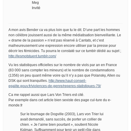
Meg
Invité
A mon avis Bender ca va plus loin que tu le dit. D’une part les hommes
non célèbre jouissent aussi de la même médiatisation bienveillante. Le
« drame de la passion » n’est pas réservé à Cantats, et c’est
malheureusement une expression encore utiliser par la presse pour
décrir les fémicides. Tu pourra le constaté sur ce tumblr dédié au sujet ;
http://lesmotstuent.tumblr.com/
Vu les statistiques officielles sur le nombre de viols par an en France
(83 000 sans compter les mineurs) et le nombre de condamnations
(1356) on peu quant même voire qu’il n’y a pas que Polansky, Allen ou
DSK qui sont tranquilles.
http://www.haut-conseil-
egalite.gouv.fr/violences-de-genre/reperes-statistiques-79/
Ca me rappel aussi que Lars Von Triers est cité.
Par exemple dans cet article bien sexiste des page cul-ture du e-
monde.fr
Sur le tournage de Dogville (2003), Lars von Trier lui
avait demandé, sans succès, de porter un collier de
chien. « Je l’aime bien pourtant », soutient Nicole
Kidman. Suffisamment pour tenir un petit rôle dans