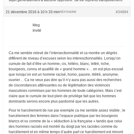
21 décembre 2016 à 10 h 33 min
#34884
RÉPONDRE
Meg
Invité
Ca me semble relevé de l’intersectionnalité et ca montre un dégrès
différent de niveau d’excuses selon les interesctionnalités. Lorsqu’on
cumule de fait d’être un homme, cis, hétéro, blanc, lettré, riche,
bourgeois, connu et qualifié de « grand homme »… on est plus excusé
que lorsqu’on est un homme racisé, homo, pauvre, illétré, anonyme,
ouvrier… Ca ne veux pas dire qu’il n’y aura pas aussi des recherches
de cisconstances atténuantes ou de légitimation des violences
masculines commises par les hommes de toute catégories. Mais c’est
claire que le cumule de tout plein de privilège fait que les hommes
dominants serons encore plus pardonné que les autres.
Pour le harcèlement de rue par exemple ca me semble assez visible ; le
harcèlement des femmes dans l’espace publique par les bourgeois
blancs et vu comme de la « séduction à la française » tandis que celui
des hommes racisés est montré du doigt par les racistes comme du
harcélement et en même temps d’autre part ce harcèlement est minoré