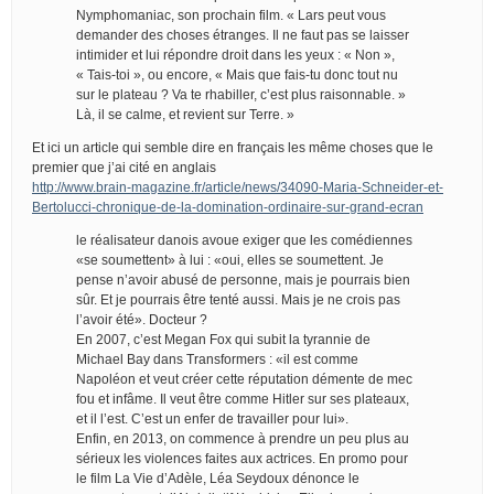
Nymphomaniac, son prochain film. « Lars peut vous
demander des choses étranges. Il ne faut pas se laisser
intimider et lui répondre droit dans les yeux : « Non »,
« Tais-toi », ou encore, « Mais que fais-tu donc tout nu
sur le plateau ? Va te rhabiller, c’est plus raisonnable. »
Là, il se calme, et revient sur Terre. »
Et ici un article qui semble dire en français les même choses que le
premier que j’ai cité en anglais
http://www.brain-magazine.fr/article/news/34090-Maria-Schneider-et-
Bertolucci-chronique-de-la-domination-ordinaire-sur-grand-ecran
le réalisateur danois avoue exiger que les comédiennes
«se soumettent» à lui : «oui, elles se soumettent. Je
pense n’avoir abusé de personne, mais je pourrais bien
sûr. Et je pourrais être tenté aussi. Mais je ne crois pas
l’avoir été». Docteur ?
En 2007, c’est Megan Fox qui subit la tyrannie de
Michael Bay dans Transformers : «il est comme
Napoléon et veut créer cette réputation démente de mec
fou et infâme. Il veut être comme Hitler sur ses plateaux,
et il l’est. C’est un enfer de travailler pour lui».
Enfin, en 2013, on commence à prendre un peu plus au
sérieux les violences faites aux actrices. En promo pour
le film La Vie d’Adèle, Léa Seydoux dénonce le