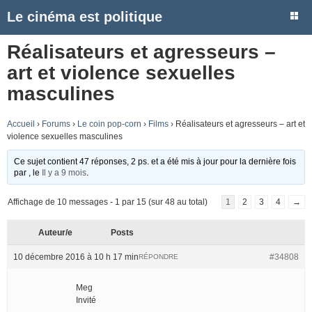
Le cinéma est politique
Réalisateurs et agresseurs –
art et violence sexuelles
masculines
Accueil
›
Forums
›
Le coin pop-corn
›
Films
›
Réalisateurs et agresseurs – art et
violence sexuelles masculines
Ce sujet contient 47 réponses, 2 ps. et a été mis à jour pour la dernière fois
par
, le
Il y a 9 mois
.
Affichage de 10 messages - 1 par 15 (sur 48 au total)
1
2
3
4
→
Auteur/e
Posts
10 décembre 2016 à 10 h 17 min
#34808
RÉPONDRE
Meg
Invité