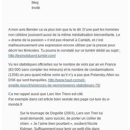
Meg
Invité
A mon avis Bender ca va plus loin que tu le dit. D’une part les hommes
non célèbre jouissent aussi de la même médiatisation bienveillante. Le
« drame de la passion » n’est pas réservé à Cantats, et c’est
malheureusement une expression encore utiliser par la presse pour
décrir les fémicides. Tu pourra le constaté sur ce tumblr dédié au sujet ;
http://lesmotstuent.tumblr.com/
Vu les statistiques officielles sur le nombre de viols par an en France
(83 000 sans compter les mineurs) et le nombre de condamnations
(1356) on peu quant même voire qu’il n’y a pas que Polansky, Allen ou
DSK qui sont tranquilles.
http://www.haut-conseil-
egalite.gouv.fr/violences-de-genre/reperes-statistiques-79/
Ca me rappel aussi que Lars Von Triers est cité.
Par exemple dans cet article bien sexiste des page cul-ture du e-
monde.fr
Sur le tournage de Dogville (2003), Lars von Trier lui
avait demandé, sans succès, de porter un collier de
chien. « Je l’aime bien pourtant », soutient Nicole
Kidman. Suffisamment pour tenir un petit rôle dans