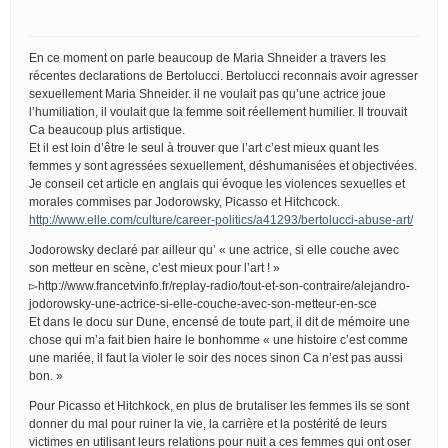
En ce moment on parle beaucoup de Maria Shneider a travers les
récentes declarations de Bertolucci. Bertolucci reconnais avoir agresser
sexuellement Maria Shneider. il ne voulait pas qu’une actrice joue
l’humiliation, il voulait que la femme soit réellement humilier. Il trouvait
Ca beaucoup plus artistique.
Et il est loin d’être le seul à trouver que l’art c’est mieux quant les
femmes y sont agressées sexuellement, déshumanisées et objectivées.
Je conseil cet article en anglais qui évoque les violences sexuelles et
morales commises par Jodorowsky, Picasso et Hitchcock.
http://www.elle.com/culture/career-politics/a41293/bertolucci-abuse-art/
Jodorowsky declaré par ailleur qu’ « une actrice, si elle couche avec
son metteur en scène, c’est mieux pour l’art ! »
▻http://www.francetvinfo.fr/replay-radio/tout-et-son-contraire/alejandro-
jodorowsky-une-actrice-si-elle-couche-avec-son-metteur-en-sce
Et dans le docu sur Dune, encensé de toute part, il dit de mémoire une
chose qui m’a fait bien haire le bonhomme « une histoire c’est comme
une mariée, il faut la violer le soir des noces sinon Ca n’est pas aussi
bon. »
Pour Picasso et Hitchkock, en plus de brutaliser les femmes ils se sont
donner du mal pour ruiner la vie, la carrière et la postérité de leurs
victimes en utilisant leurs relations pour nuit a ces femmes qui ont oser