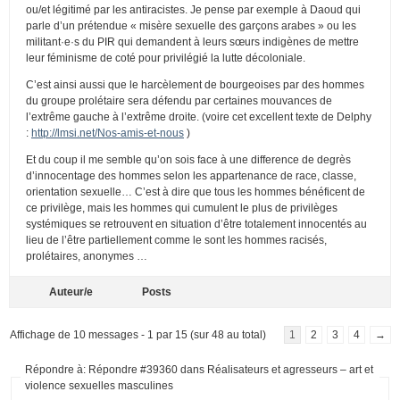
ou/et légitimé par les antiracistes. Je pense par exemple à Daoud qui
parle d’un prétendue « misère sexuelle des garçons arabes » ou les
militant·e·s du PIR qui demandent à leurs sœurs indigènes de mettre
leur féminisme de coté pour privilégié la lutte décoloniale.
C’est ainsi aussi que le harcèlement de bourgeoises par des hommes
du groupe prolétaire sera défendu par certaines mouvances de
l’extrême gauche à l’extrême droite. (voire cet excellent texte de Delphy
:
http://lmsi.net/Nos-amis-et-nous
)
Et du coup il me semble qu’on sois face à une difference de degrès
d’innocentage des hommes selon les appartenance de race, classe,
orientation sexuelle… C’est à dire que tous les hommes bénéficent de
ce privilège, mais les hommes qui cumulent le plus de privilèges
systémiques se retrouvent en situation d’être totalement innocentés au
lieu de l’être partiellement comme le sont les hommes racisés,
prolétaires, anonymes …
Auteur/e
Posts
Affichage de 10 messages - 1 par 15 (sur 48 au total)
1
2
3
4
→
Répondre à: Répondre #39360 dans Réalisateurs et agresseurs – art et
violence sexuelles masculines