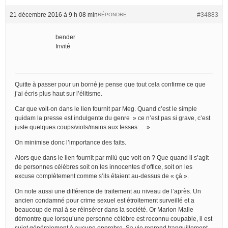
21 décembre 2016 à 9 h 08 min
#34883
RÉPONDRE
bender
Invité
Quitte à passer pour un borné je pense que tout cela confirme ce que
j’ai écris plus haut sur l’élitisme.
Car que voit-on dans le lien fournit par Meg. Quand c’est le simple
quidam la presse est indulgente du genre » ce n’est pas si grave, c’est
juste quelques coups/viols/mains aux fesses…. »
On minimise donc l’importance des faits.
Alors que dans le lien fournit par milù que voit-on ? Que quand il s’agit
de personnes célèbres soit on les innocentes d’office, soit on les
excuse complètement comme s’ils étaient au-dessus de « çà ».
On note aussi une différence de traitement au niveau de l’après. Un
ancien condamné pour crime sexuel est étroitement surveillé et a
beaucoup de mal à se réinsérer dans la société. Or Marion Malle
démontre que lorsqu’une personne célèbre est reconnu coupable, il est
sujet généralement à aucune opprobre. Sa vie reprend tranquillement.