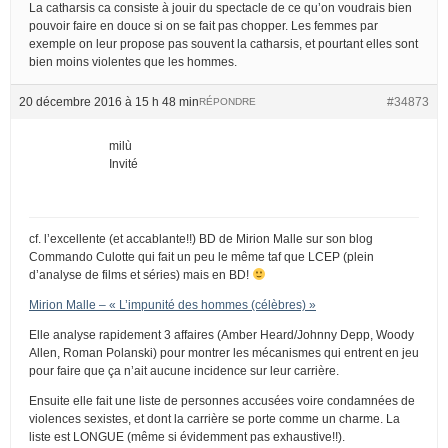
La catharsis ca consiste à jouir du spectacle de ce qu’on voudrais bien
pouvoir faire en douce si on se fait pas chopper. Les femmes par
exemple on leur propose pas souvent la catharsis, et pourtant elles sont
bien moins violentes que les hommes.
20 décembre 2016 à 15 h 48 min
#34873
RÉPONDRE
milù
Invité
cf. l’excellente (et accablante!!) BD de Mirion Malle sur son blog
Commando Culotte qui fait un peu le même taf que LCEP (plein
d’analyse de films et séries) mais en BD!
Mirion Malle – « L’impunité des hommes (célèbres) »
Elle analyse rapidement 3 affaires (Amber Heard/Johnny Depp, Woody
Allen, Roman Polanski) pour montrer les mécanismes qui entrent en jeu
pour faire que ça n’ait aucune incidence sur leur carrière.
Ensuite elle fait une liste de personnes accusées voire condamnées de
violences sexistes, et dont la carrière se porte comme un charme. La
liste est LONGUE (même si évidemment pas exhaustive!!).