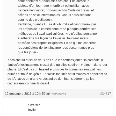
comportement d’Abdellatif Kechiche. Elle dresse le
tableau d’un tournage «horrible» et humiliant avec
harcèlement moral, non-respect du Code du Travail et
scènes de sexe interminables : «nous nous sentions
comme des prostituées».
Kechiche, quant à lui, se dit «humilié et déshonoré» par
les propos de la comédienne et se planque derrière ses
méthodes de travail particulières : «je n’oblige personne
à adhérer à ma façon de travailler. Tout réalisateur
possède ses propres exigences. En ce qui me concerne,
les comédiens doivent incarner des personnages plus
que les jouer».
Kechiche lui aussi ne veux pas que les actrices jouent la comédie, il
faut qu’elles incarnent, c’est à dire qu’elles souffrent vraiment dans leur
chaire. Et c’est pas un hasard si tous ces tortionnaires sont palmés,
primés et traité de génis. En fait ils font des snuff movies et appellent ca
de l’Art avec un grand A. Les autres dominants adorent, ça les
catharsisent comme ils disent.
12 décembre 2016 à 10 h 59 min
#34817
RÉPONDRE
Skratsch
Invité