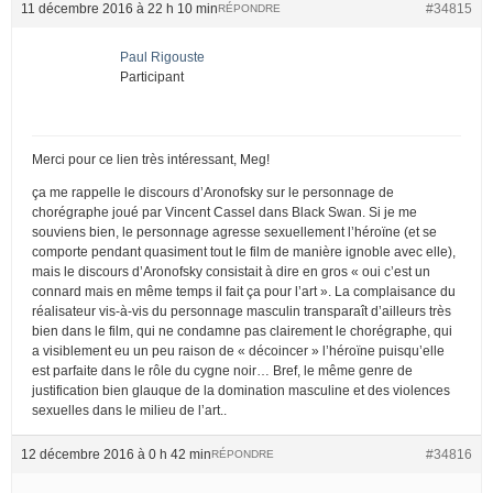
11 décembre 2016 à 22 h 10 min
#34815
RÉPONDRE
Paul Rigouste
Participant
Merci pour ce lien très intéressant, Meg!
ça me rappelle le discours d’Aronofsky sur le personnage de
chorégraphe joué par Vincent Cassel dans Black Swan. Si je me
souviens bien, le personnage agresse sexuellement l’héroïne (et se
comporte pendant quasiment tout le film de manière ignoble avec elle),
mais le discours d’Aronofsky consistait à dire en gros « oui c’est un
connard mais en même temps il fait ça pour l’art ». La complaisance du
réalisateur vis-à-vis du personnage masculin transparaît d’ailleurs très
bien dans le film, qui ne condamne pas clairement le chorégraphe, qui
a visiblement eu un peu raison de « décoincer » l’héroïne puisqu’elle
est parfaite dans le rôle du cygne noir… Bref, le même genre de
justification bien glauque de la domination masculine et des violences
sexuelles dans le milieu de l’art..
12 décembre 2016 à 0 h 42 min
#34816
RÉPONDRE