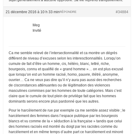
21 décembre 2016 à 10 h 33 min
#34884
RÉPONDRE
Meg
Invité
Ca me semble relevé de l’intersectionnalité et ca montre un dégrès
différent de niveau d’excuses selon les interesctionnalités. Lorsqu’on
cumule de fait d’être un homme, cis, hétéro, blanc, lettré, riche,
bourgeois, connu et qualifié de « grand homme »… on est plus excusé
que lorsqu’on est un homme racisé, homo, pauvre, illétré, anonyme,
ouvrier… Ca ne veux pas dire qu’il n’y aura pas aussi des recherches
de cisconstances atténuantes ou de légitimation des violences
masculines commises par les hommes de toute catégories. Mais c’est
claire que le cumule de tout plein de privilège fait que les hommes
dominants serons encore plus pardonné que les autres.
Pour le harcèlement de rue par exemple ca me semble assez visible ; le
harcèlement des femmes dans l’espace publique par les bourgeois
blancs et vu comme de la « séduction à la française » tandis que celui
des hommes racisés est montré du doigt par les racistes comme du
harcélement et en même temps d’autre part ce harcèlement est minoré