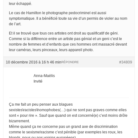
leur échappé.
Le cas de Hamilton le photographe pedocriminel est aussi
symptomatique. Il a bénéficié toute sa vie d’un permis de violer au nom
de l’art.
Et il se trouvè que tous ces artistes ont droit au qualificatif de géni.
Comme si la différence entre un artiste pas génial et un geni c’est le
nombre de femmes et d’enfants que ces hommes ont massacré devant
leur caméras, leurs pinceaux, leurs appareil photo.
10 décembre 2016 à 16 h 46 min
#34809
RÉPONDRE
Anna-Maëlis
Invité
Ça me fait un peu penser aux blagues
sexistes\racistes\homophobes(…) qui ne sont pas graves comme elles
sont « pour rire ». Sauf que quand on est concerné(e) c’est moins drôle
bizarrement.
Même quand ça ne concerne pas un grand axe de discrimination
comme le sexisme\racisme c’est pénible (par exemples les roux, les
blonds, nous ou nos voisins européens).