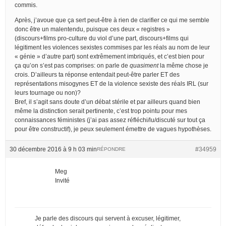
commis.
Après, j’avoue que ça sert peut-être à rien de clarifier ce qui me semble
donc être un malentendu, puisque ces deux « registres »
(discours+films pro-culture du viol d’une part, discours+films qui
légitiment les violences sexistes commises par les réals au nom de leur
« génie » d’autre part) sont extrêmement imbriqués, et c’est bien pour
ça qu’on s’est pas comprises: on parle de
quasiment
la même chose je
crois. D’ailleurs ta réponse entendait peut-être parler ET des
représentations misogynes ET de la violence sexiste des réals IRL (sur
leurs tournage ou non)?
Bref, il s’agit sans doute d’un débat stérile et par ailleurs quand bien
même la distinction serait pertinente, c’est trop pointu pour mes
connaissances féministes (j’ai pas assez réfléchi/lu/discuté sur tout ça
pour être constructif), je peux seulement émettre de vagues hypothèses.
30 décembre 2016 à 9 h 03 min
#34959
RÉPONDRE
Meg
Invité
Je parle des discours qui servent à excuser, légitimer,