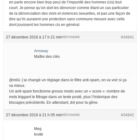
en parle encore bien trop peu) de l’impunité des hommes (cis) tout
court. Je pense qu’on doit les dénoncer comme étant un cas particulier
de la dénonciation des viols et violences sexuelles, et pas une façon de
dire qu’ils auraient une protection sans commune mesure avec celle
dont jouissent les hommes cis en général.
27 décembre 2016 à 17 h 21 min
#34941
RÉPONDRE
Arroway
Maître des clés
@milù: j’ai changé un réglage dans le filtre anti-spam, on va voir si ça
va mieux.
Un anti-spam fonctionne grosso modo avec un « score »: nombre de
mots triggant le filtrage dans un texte posté, plus l’historique des
blocages précédents. En attendant, dsl pour la gêne.
27 décembre 2016 à 21 h 05 min
#34942
RÉPONDRE
Meg
Invité