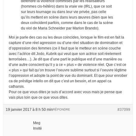
défendre la violence commises par les réalisateurs
(hommes cis-hétéro) dans la vraie vie (IRL), que ce soit
sur leurs tournage ou dans leur vie privée, pas celle
qu’ils mettent en scène dans leurs œuvres (bien que les
deux coïncident parfois, comme dans le cas de la scène
du viol de Maria Schneider par Marlon Brando).
Moi je parle des cas ou les deux coincides, lorsque le film est en fait la
capture d’une réel agression ou d’une réel situation de domination et
d’oppression des femmes (ce il faut que le metteur en scène couche
avec l’actrice dit Jodo, Kubrik qui veut que son actrice soit réelement
terrorisées…). Je dit que d’une part le publique est d’une manière ou
d’une autre conscient qu’il y a ce « plus » de violence réel. Que c’est ce
« plus » qui fait qu’on trouve l’oeuvre sublime surtout si l’oeuvre légtime
l’oppression et adopte la point de vue du dominant. Et que pour enrober
ca de préstige intello on dit que c’est un besoin, et on appel ca
catharsis.
Pour ce que vous dites je suis d’accord avec vous mais je pense que
vais plus loin que ce que vous dites.
19 janvier 2017 à 8 h 50 min
#37099
RÉPONDRE
Meg
Invité