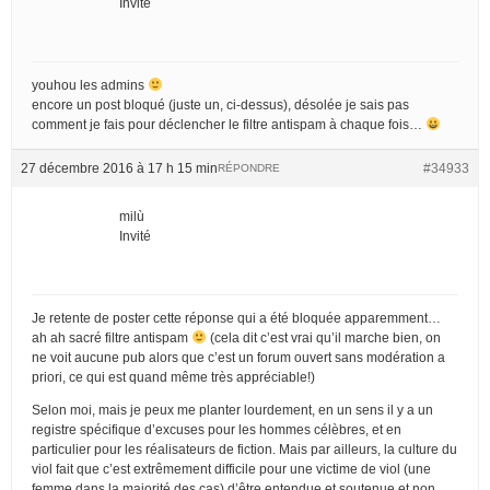
Invité
youhou les admins
encore un post bloqué (juste un, ci-dessus), désolée je sais pas
comment je fais pour déclencher le filtre antispam à chaque fois…
27 décembre 2016 à 17 h 15 min
#34933
RÉPONDRE
milù
Invité
Je retente de poster cette réponse qui a été bloquée apparemment…
ah ah sacré filtre antispam
(cela dit c’est vrai qu’il marche bien, on
ne voit aucune pub alors que c’est un forum ouvert sans modération a
priori, ce qui est quand même très appréciable!)
Selon moi, mais je peux me planter lourdement, en un sens il y a un
registre spécifique d’excuses pour les hommes célèbres, et en
particulier pour les réalisateurs de fiction. Mais par ailleurs, la culture du
viol fait que c’est extrêmement difficile pour une victime de viol (une
femme dans la majorité des cas) d’être entendue et soutenue et non