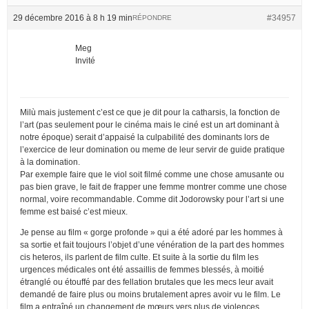
29 décembre 2016 à 8 h 19 min
#34957
RÉPONDRE
Meg
Invité
Milù mais justement c’est ce que je dit pour la catharsis, la fonction de
l’art (pas seulement pour le cinéma mais le ciné est un art dominant à
notre époque) serait d’appaisé la culpabilité des dominants lors de
l’exercice de leur domination ou meme de leur servir de guide pratique
à la domination.
Par exemple faire que le viol soit filmé comme une chose amusante ou
pas bien grave, le fait de frapper une femme montrer comme une chose
normal, voire recommandable. Comme dit Jodorowsky pour l’art si une
femme est baisé c’est mieux.
Je pense au film « gorge profonde » qui a été adoré par les hommes à
sa sortie et fait toujours l’objet d’une vénération de la part des hommes
cis heteros, ils parlent de film culte. Et suite à la sortie du film les
urgences médicales ont été assaillis de femmes blessés, à moitié
étranglé ou étouffé par des fellation brutales que les mecs leur avait
demandé de faire plus ou moins brutalement apres avoir vu le film. Le
film a entraîné un changement de mœurs vers plus de violences