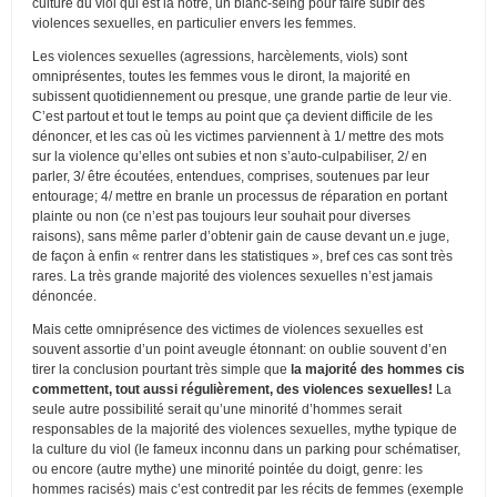
culture du viol qui est la nôtre, un blanc-seing pour faire subir des
violences sexuelles, en particulier envers les femmes.
Les violences sexuelles (agressions, harcèlements, viols) sont
omniprésentes, toutes les femmes vous le diront, la majorité en
subissent quotidiennement ou presque, une grande partie de leur vie.
C’est partout et tout le temps au point que ça devient difficile de les
dénoncer, et les cas où les victimes parviennent à 1/ mettre des mots
sur la violence qu’elles ont subies et non s’auto-culpabiliser, 2/ en
parler, 3/ être écoutées, entendues, comprises, soutenues par leur
entourage; 4/ mettre en branle un processus de réparation en portant
plainte ou non (ce n’est pas toujours leur souhait pour diverses
raisons), sans même parler d’obtenir gain de cause devant un.e juge,
de façon à enfin « rentrer dans les statistiques », bref ces cas sont très
rares. La très grande majorité des violences sexuelles n’est jamais
dénoncée.
Mais cette omniprésence des victimes de violences sexuelles est
souvent assortie d’un point aveugle étonnant: on oublie souvent d’en
tirer la conclusion pourtant très simple que
la majorité des hommes cis
commettent, tout aussi régulièrement, des violences sexuelles!
La
seule autre possibilité serait qu’une minorité d’hommes serait
responsables de la majorité des violences sexuelles, mythe typique de
la culture du viol (le fameux inconnu dans un parking pour schématiser,
ou encore (autre mythe) une minorité pointée du doigt, genre: les
hommes racisés) mais c’est contredit par les récits de femmes (exemple