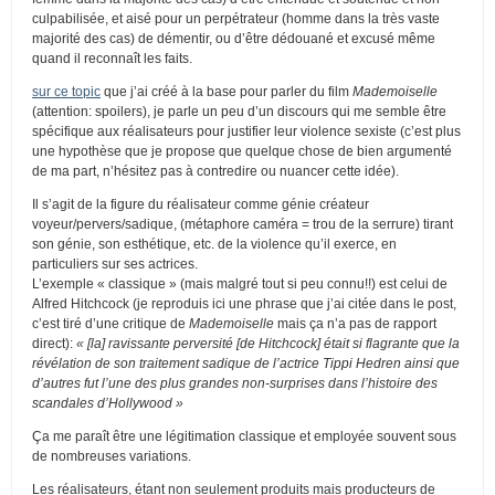
culpabilisée, et aisé pour un perpétrateur (homme dans la très vaste
majorité des cas) de démentir, ou d’être dédouané et excusé même
quand il reconnaît les faits.
sur ce topic
que j’ai créé à la base pour parler du film
Mademoiselle
(attention: spoilers), je parle un peu d’un discours qui me semble être
spécifique aux réalisateurs pour justifier leur violence sexiste (c’est plus
une hypothèse que je propose que quelque chose de bien argumenté
de ma part, n’hésitez pas à contredire ou nuancer cette idée).
Il s’agit de la figure du réalisateur comme génie créateur
voyeur/pervers/sadique, (métaphore caméra = trou de la serrure) tirant
son génie, son esthétique, etc. de la violence qu’il exerce, en
particuliers sur ses actrices.
L’exemple « classique » (mais malgré tout si peu connu!!) est celui de
Alfred Hitchcock (je reproduis ici une phrase que j’ai citée dans le post,
c’est tiré d’une critique de
Mademoiselle
mais ça n’a pas de rapport
direct):
« [la] ravissante perversité [de Hitchcock] était si flagrante que la
révélation de son traitement sadique de l’actrice Tippi Hedren ainsi que
d’autres fut l’une des plus grandes non-surprises dans l’histoire des
scandales d’Hollywood »
Ça me paraît être une légitimation classique et employée souvent sous
de nombreuses variations.
Les réalisateurs, étant non seulement produits mais producteurs de