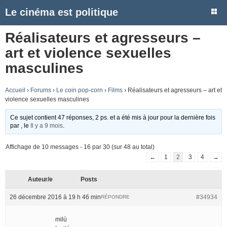
Le cinéma est politique
Réalisateurs et agresseurs –
art et violence sexuelles
masculines
Accueil
›
Forums
›
Le coin pop-corn
›
Films
›
Réalisateurs et agresseurs – art et
violence sexuelles masculines
Ce sujet contient 47 réponses, 2 ps. et a été mis à jour pour la dernière fois
par
, le
Il y a 9 mois
.
Affichage de 10 messages - 16 par 30 (sur 48 au total)
←
1
2
3
4
→
Auteur/e
Posts
26 décembre 2016 à 19 h 46 min
#34934
RÉPONDRE
milù