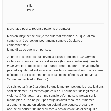
milù
Invité
Merci Meg pour ta réponse patiente et pointue!
Mais en fait je pense que je me suis mal exprimée, ou que j’ai mal
compris ta réponse, qui pourtant me semble très claire et
compréhensible.
tu me diras ce que tu en penses.
Je parle des discours qui servent à excuser, légitimer,
défendre
la
violence commises par les réalisateurs (hommes cis-hétéro)
dans la
vraie vie
(IRL), que ce soit sur leurs tournage ou dans leur vie privée,
pas celle qu’ils mettent en scène dans leurs oeuvres (bien que les deux
coïncident parfois, comme dans le cas de la scène du viol de Maria
Schneider par Marlon Brando).
Je suis tout à fait prêt à admettre que je me trompe, que les justifications
sont strictement les mêmes que celles qui permettent de légitimer la
violence
à l’écran
… mais il me semble qu’on ne se situe pas sur le
même plan, qu’on ne peut pas toujours avoir recours aux mêmes
arguments, quand on critique ou défend une oeuvre, et quand on
accuse ou soutient un individu face à des actes de violences qu’il a