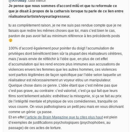
@Arroway
: cool merci!
Je pense que nous sommes d’accord milù et que tu reformule ce
que je disait à propos de la catharsis lorsque tu parle de ce lien entre
réalisateur/artiste/voyeur/agresseur.
tu as complètement raison, je ne me suis pas rendue compte que je ne
faisais que redire les mêmes choses que toi, mais c’est bien le cas,
pardon de pas avoir fait au minimum référence à tes précédents posts
100% d’accord également pour pointer du doigt l’accumulation de
privilèges dont bénéficient bien sûr la plupart des réalisateurs célèbres,
mais j’avais envie de réfléchir à l’idée que, en plus de cet effet
d’accumulation qui les rend encore plus immunes aux accusations de
violences envers les femmes que les autres hommes, ces violences
sont parfois légitimées de façon spécifique par l’idée selon laquelle un
réalisateur est
nécessairement
un voyeur et/ou un manipulateur.
Quelque chose dans ce genre. L’idée étant que c’est même pas que
c’est pas grave, au contraire: c’est valorisé, c’est ça qui fait que leurs
films sont tellement adulés: esthétisez la misogynie, si ça se fait au prix
de l’intégrité mentale et physique de vos comédiennes, tranquille on
vous couvre. On vous pathologisera un petit peu mais en vous décrivant
comme un génie: ça passe.
Et en effet
l’article de Brain Magazine que tu cites plus haut
est plein
d’exemples de justifications psychologiques (psychophobes, au
passage) de ces actes de torture.