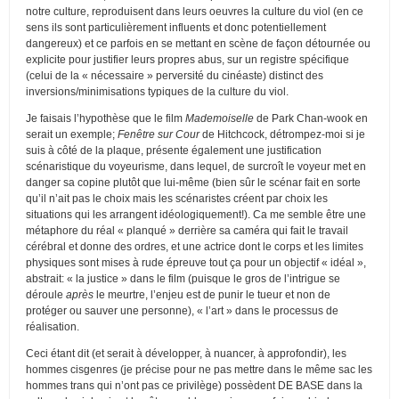
notre culture, reproduisent dans leurs oeuvres la culture du viol (en ce
sens ils sont particulièrement influents et donc potentiellement
dangereux) et ce parfois en se mettant en scène de façon détournée ou
explicite pour justifier leurs propres abus, sur un registre spécifique
(celui de la « nécessaire » perversité du cinéaste) distinct des
inversions/minimisations typiques de la culture du viol.
Je faisais l’hypothèse que le film
Mademoiselle
de Park Chan-wook en
serait un exemple;
Fenêtre sur Cour
de Hitchcock, détrompez-moi si je
suis à côté de la plaque, présente également une justification
scénaristique du voyeurisme, dans lequel, de surcroît le voyeur met en
danger sa copine plutôt que lui-même (bien sûr le scénar fait en sorte
qu’il n’ait pas le choix mais les scénaristes créent par choix les
situations qui les arrangent idéologiquement!). Ca me semble être une
métaphore du réal « planqué » derrière sa caméra qui fait le travail
cérébral et donne des ordres, et une actrice dont le corps et les limites
physiques sont mises à rude épreuve tout ça pour un objectif « idéal »,
abstrait: « la justice » dans le film (puisque le gros de l’intrigue se
déroule
après
le meurtre, l’enjeu est de punir le tueur et non de
protéger ou sauver une personne), « l’art » dans le processus de
réalisation.
Ceci étant dit (et serait à développer, à nuancer, à approfondir), les
hommes cisgenres (je précise pour ne pas mettre dans le même sac les
hommes trans qui n’ont pas ce privilège) possèdent DE BASE dans la