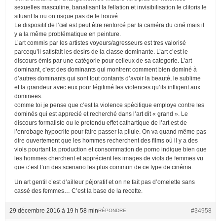
sexuelles masculine, banalisant la fellation et invisibilisation le clitoris le
situant la ou on risque pas de le trouvé.
Le dispositif de l’œil est peut être renforcé par la caméra du ciné mais il
y a la même problématique en peinture.
L’art commis par les artistes voyeurs/agresseurs est tres valorisé
parcequ’il satisfait les desirs de la classe dominante. L’art c’est le
discours émis par une catégorie pour celleux de sa categorie. L’art
dominant, c’est des dominants qui montrent comment bien dominé à
d’autres dominants qui sont tout contants d’avoir la beauté, le sublime
et la grandeur avec eux pour légitimé les violences qu’ils infligent aux
dominees.
comme toi je pense que c’est la violence spécifique employe contre les
dominés qui est apprecié et recherché dans l’art dit « grand ». Le
discours formaliste ou le pretendu effet cathartique de l’art est de
l’enrobage hypocrite pour faire passer la pilule. On va quand même pas
dire ouvertement que les hommes recherchent des films où il y a des
viols pourtant la production et consommation de porno indique bien que
les hommes cherchent et apprécient les images de viols de femmes vu
que c’est l’un des scenario les plus commun de ce type de cinéma.
Un art gentil c’est d’ailleur péjoratif et on ne fait pas d’omelette sans
cassé des femmes… C’est la base de la recette.
29 décembre 2016 à 19 h 58 min
#34958
RÉPONDRE