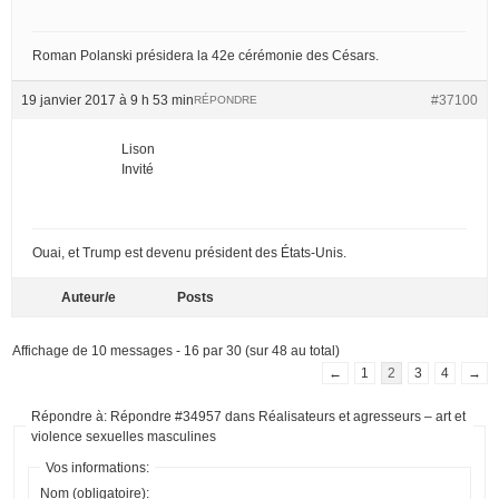
Roman Polanski présidera la 42e cérémonie des Césars.
19 janvier 2017 à 9 h 53 min
#37100
RÉPONDRE
Lison
Invité
Ouai, et Trump est devenu président des États-Unis.
Auteur/e
Posts
Affichage de 10 messages - 16 par 30 (sur 48 au total)
←
1
2
3
4
→
Répondre à: Répondre #34957 dans Réalisateurs et agresseurs – art et
violence sexuelles masculines
Vos informations:
Nom (obligatoire):