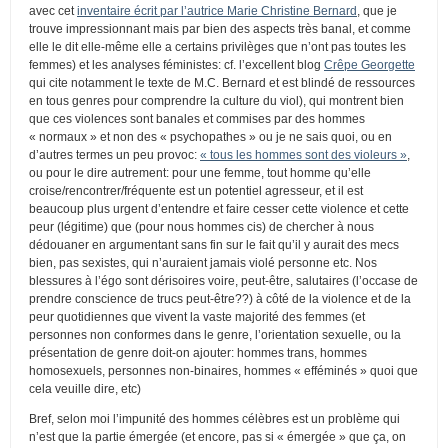
avec cet
inventaire écrit par l’autrice Marie Christine Bernard
, que je
trouve impressionnant mais par bien des aspects très banal, et comme
elle le dit elle-même elle a certains privilèges que n’ont pas toutes les
femmes) et les analyses féministes: cf. l’excellent blog
Crêpe Georgette
qui cite notamment le texte de M.C. Bernard et est blindé de ressources
en tous genres pour comprendre la culture du viol), qui montrent bien
que ces violences sont banales et commises par des hommes
« normaux » et non des « psychopathes » ou je ne sais quoi, ou en
d’autres termes un peu provoc:
« tous les hommes sont des violeurs »
,
ou pour le dire autrement: pour une femme, tout homme qu’elle
croise/rencontrer/fréquente est un potentiel agresseur, et il est
beaucoup plus urgent d’entendre et faire cesser cette violence et cette
peur (légitime) que (pour nous hommes cis) de chercher à nous
dédouaner en argumentant sans fin sur le fait qu’il y aurait des mecs
bien, pas sexistes, qui n’auraient jamais violé personne etc. Nos
blessures à l’égo sont dérisoires voire, peut-être, salutaires (l’occase de
prendre conscience de trucs peut-être??) à côté de la violence et de la
peur quotidiennes que vivent la vaste majorité des femmes (et
personnes non conformes dans le genre, l’orientation sexuelle, ou la
présentation de genre doit-on ajouter: hommes trans, hommes
homosexuels, personnes non-binaires, hommes « efféminés » quoi que
cela veuille dire, etc)
Bref, selon moi l’impunité des hommes célèbres est un problème qui
n’est que la partie émergée (et encore, pas si « émergée » que ça, on