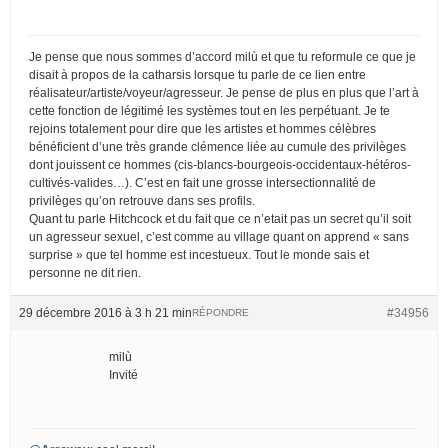
Je pense que nous sommes d’accord milù et que tu reformule ce que je
disait à propos de la catharsis lorsque tu parle de ce lien entre
réalisateur/artiste/voyeur/agresseur. Je pense de plus en plus que l’art à
cette fonction de légitimé les systèmes tout en les perpétuant. Je te
rejoins totalement pour dire que les artistes et hommes célèbres
bénéficient d’une très grande clémence liée au cumule des privilèges
dont jouissent ce hommes (cis-blancs-bourgeois-occidentaux-hétéros-
cultivés-valides…). C’est en fait une grosse intersectionnalité de
privilèges qu’on retrouve dans ses profils.
Quant tu parle Hitchcock et du fait que ce n’etait pas un secret qu’il soit
un agresseur sexuel, c’est comme au village quant on apprend « sans
surprise » que tel homme est incestueux. Tout le monde sais et
personne ne dit rien.
29 décembre 2016 à 3 h 21 min
#34956
RÉPONDRE
milù
Invité