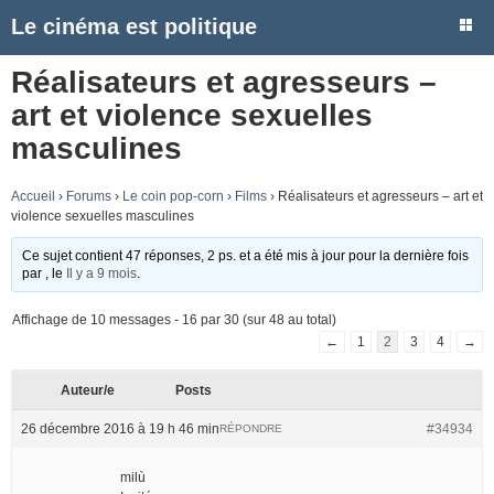
Le cinéma est politique
Réalisateurs et agresseurs –
art et violence sexuelles
masculines
Accueil
›
Forums
›
Le coin pop-corn
›
Films
›
Réalisateurs et agresseurs – art et
violence sexuelles masculines
Ce sujet contient 47 réponses, 2 ps. et a été mis à jour pour la dernière fois
par
, le
Il y a 9 mois
.
Affichage de 10 messages - 16 par 30 (sur 48 au total)
←
1
2
3
4
→
Auteur/e
Posts
26 décembre 2016 à 19 h 46 min
#34934
RÉPONDRE
milù