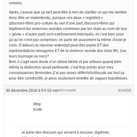
commis.
Après, j’avoue que ça sert peut-être à rien de clarifier ce qui me semble
donc être un malentendu, puisque ces deux « registres »
(discours+films pro-culture du viol d’une part, discours+films qui
légitiment les violences sexistes commises par les réals au nom de leur
« génie » d’autre part) sont extrêmement imbriqués, et c’est bien pour
ça qu’on s’est pas comprises: on parle de
quasiment
la même chose je
crois. D’ailleurs ta réponse entendait peut-être parler ET des
représentations misogynes ET de la violence sexiste des réals IRL (sur
leurs tournage ou non)?
Bref, il s’agit sans doute d’un débat stérile et par ailleurs quand bien
même la distinction serait pertinente, c’est trop pointu pour mes
connaissances féministes (j’ai pas assez réfléchi/lu/discuté sur tout ça
pour être constructif), je peux seulement émettre de vagues hypothèses.
30 décembre 2016 à 9 h 03 min
#34959
RÉPONDRE
Meg
Invité
Je parle des discours qui servent à excuser, légitimer,