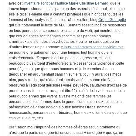
avec cet
inventaire écrit par l’autrice Marie Christine Bernard
, que je
trouve impressionnant mais par bien des aspects très banal, et comme
elle le dit elle-même elle a certains privilèges que n’ont pas toutes les
femmes) et les analyses féministes: cf. l’excellent blog
Crêpe Georgette
qui cite notamment le texte de M.C. Bernard et est blindé de ressources
en tous genres pour comprendre la culture du viol), qui montrent bien
que ces violences sont banales et commises par des hommes
« normaux » et non des « psychopathes » ou je ne sais quoi, ou en
d’autres termes un peu provoc:
« tous les hommes sont des violeurs »
,
ou pour le dire autrement: pour une femme, tout homme qu’elle
croise/rencontrer/fréquente est un potentiel agresseur, et il est
beaucoup plus urgent d’entendre et faire cesser cette violence et cette
peur (légitime) que (pour nous hommes cis) de chercher à nous
dédouaner en argumentant sans fin sur le fait qu’il y aurait des mecs
bien, pas sexistes, qui n’auraient jamais violé personne etc. Nos
blessures à l’égo sont dérisoires voire, peut-être, salutaires (l’occase de
prendre conscience de trucs peut-être??) à côté de la violence et de la
peur quotidiennes que vivent la vaste majorité des femmes (et
personnes non conformes dans le genre, l’orientation sexuelle, ou la
présentation de genre doit-on ajouter: hommes trans, hommes
homosexuels, personnes non-binaires, hommes « efféminés » quoi que
cela veuille dire, etc)
Bref, selon moi l’impunité des hommes célèbres est un problème qui
n’est que la partie émergée (et encore, pas si « émergée » que ça, on