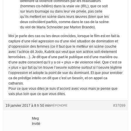
défendre la violence commises par les réalisateurs
(hommes cis-hétéro) dans la vraie vie (IRL), que ce soit
sur leurs tournage ou dans leur vie privée, pas celle
qu’ils mettent en scène dans leurs œuvres (bien que les
deux coïncident parfois, comme dans le cas de la scène
du viol de Maria Schneider par Marlon Brando).
Moi je parle des cas ou les deux coincides, lorsque le film est en fait la
capture d’une réel agression ou d’une réel situation de domination et
d’oppression des femmes (ce il faut que le metteur en scène couche
avec l’actrice dit Jodo, Kubrik qui veut que son actrice soit réelement
terrorisées…). Je dit que d’une part le publique est d’une manière ou
d’une autre conscient qu’il y a ce « plus » de violence réel. Que c’est ce
« plus » qui fait qu’on trouve l’oeuvre sublime surtout si l’oeuvre légtime
l’oppression et adopte la point de vue du dominant. Et que pour enrober
ca de préstige intello on dit que c’est un besoin, et on appel ca
catharsis.
Pour ce que vous dites je suis d’accord avec vous mais je pense que
vais plus loin que ce que vous dites.
19 janvier 2017 à 8 h 50 min
#37099
RÉPONDRE
Meg
Invité