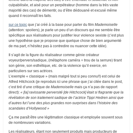
culpabilisée, et aisé pour un perpétrateur (homme dans la très vaste
majorité des cas) de démentir, ou d’être dédouané et excusé même
quand il reconnaît les faits.
sur ce topic
que j’ai créé à la base pour parler du film
Mademoiselle
(attention: spoilers), je parle un peu d’un discours qui me semble être
spécifique aux réalisateurs pour justifier leur violence sexiste (c’est plus
une hypothèse que je propose que quelque chose de bien argumenté
de ma part, n’hésitez pas à contredire ou nuancer cette idée).
Il s’agit de la figure du réalisateur comme génie créateur
voyeur/pervers/sadique, (métaphore caméra = trou de la serrure) tirant
son génie, son esthétique, etc. de la violence qu’il exerce, en
particuliers sur ses actrices.
L’exemple « classique » (mais malgré tout si peu connu!!) est celui de
Alfred Hitchcock (je reproduis ici une phrase que j’ai citée dans le post,
c’est tiré d’une critique de
Mademoiselle
mais ça n’a pas de rapport
direct):
« [la] ravissante perversité [de Hitchcock] était si flagrante que la
révélation de son traitement sadique de l’actrice Tippi Hedren ainsi que
d’autres fut l’une des plus grandes non-surprises dans l’histoire des
scandales d’Hollywood »
Ça me paraît être une légitimation classique et employée souvent sous
de nombreuses variations.
Les réalisateurs, étant non seulement produits mais producteurs de