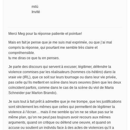
milù
Invité
Merci Meg pour ta réponse patiente et pointue!
Mais en fait je pense que je me suis mal exprimée, ou que j’ai mal
compris ta réponse, qui pourtant me semble très claire et
compréhensible.
tu me diras ce que tu en penses.
Je parle des discours qui servent à excuser, légitimer,
défendre
la
violence commises par les réalisateurs (hommes cis-hétéro)
dans la
vraie vie
(IRL), que ce soit sur leurs tournage ou dans leur vie privée,
pas celle qu’ils mettent en scène dans leurs oeuvres (bien que les deux
coïncident parfois, comme dans le cas de la scène du viol de Maria
Schneider par Marlon Brando).
Je suis tout à fait prêt à admettre que je me trompe, que les justifications
sont strictement les mêmes que celles qui permettent de légitimer la
violence
à l’écran
… mais il me semble qu’on ne se situe pas sur le
même plan, qu’on ne peut pas toujours avoir recours aux mêmes
arguments, quand on critique ou défend une oeuvre, et quand on
accuse ou soutient un individu face à des actes de violences qu’il a