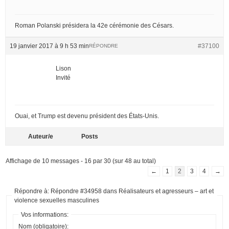
Roman Polanski présidera la 42e cérémonie des Césars.
19 janvier 2017 à 9 h 53 min
#37100
RÉPONDRE
Lison
Invité
Ouai, et Trump est devenu président des États-Unis.
Auteur/e
Posts
Affichage de 10 messages - 16 par 30 (sur 48 au total)
←
1
2
3
4
→
Répondre à: Répondre #34958 dans Réalisateurs et agresseurs – art et
violence sexuelles masculines
Vos informations:
Nom (obligatoire):