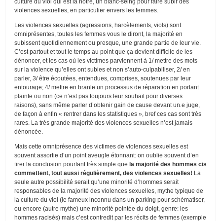
culture du viol qui est la nôtre, un blanc-seing pour faire subir des
violences sexuelles, en particulier envers les femmes.
Les violences sexuelles (agressions, harcèlements, viols) sont
omniprésentes, toutes les femmes vous le diront, la majorité en
subissent quotidiennement ou presque, une grande partie de leur vie.
C’est partout et tout le temps au point que ça devient difficile de les
dénoncer, et les cas où les victimes parviennent à 1/ mettre des mots
sur la violence qu’elles ont subies et non s’auto-culpabiliser, 2/ en
parler, 3/ être écoutées, entendues, comprises, soutenues par leur
entourage; 4/ mettre en branle un processus de réparation en portant
plainte ou non (ce n’est pas toujours leur souhait pour diverses
raisons), sans même parler d’obtenir gain de cause devant un.e juge,
de façon à enfin « rentrer dans les statistiques », bref ces cas sont très
rares. La très grande majorité des violences sexuelles n’est jamais
dénoncée.
Mais cette omniprésence des victimes de violences sexuelles est
souvent assortie d’un point aveugle étonnant: on oublie souvent d’en
tirer la conclusion pourtant très simple que
la majorité des hommes cis
commettent, tout aussi régulièrement, des violences sexuelles!
La
seule autre possibilité serait qu’une minorité d’hommes serait
responsables de la majorité des violences sexuelles, mythe typique de
la culture du viol (le fameux inconnu dans un parking pour schématiser,
ou encore (autre mythe) une minorité pointée du doigt, genre: les
hommes racisés) mais c’est contredit par les récits de femmes (exemple