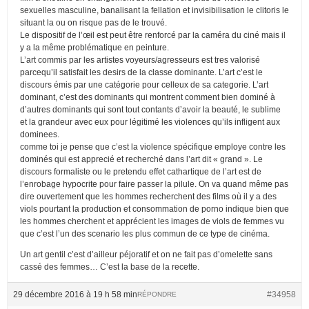
sexuelles masculine, banalisant la fellation et invisibilisation le clitoris le
situant la ou on risque pas de le trouvé.
Le dispositif de l’œil est peut être renforcé par la caméra du ciné mais il
y a la même problématique en peinture.
L’art commis par les artistes voyeurs/agresseurs est tres valorisé
parcequ’il satisfait les desirs de la classe dominante. L’art c’est le
discours émis par une catégorie pour celleux de sa categorie. L’art
dominant, c’est des dominants qui montrent comment bien dominé à
d’autres dominants qui sont tout contants d’avoir la beauté, le sublime
et la grandeur avec eux pour légitimé les violences qu’ils infligent aux
dominees.
comme toi je pense que c’est la violence spécifique employe contre les
dominés qui est apprecié et recherché dans l’art dit « grand ». Le
discours formaliste ou le pretendu effet cathartique de l’art est de
l’enrobage hypocrite pour faire passer la pilule. On va quand même pas
dire ouvertement que les hommes recherchent des films où il y a des
viols pourtant la production et consommation de porno indique bien que
les hommes cherchent et apprécient les images de viols de femmes vu
que c’est l’un des scenario les plus commun de ce type de cinéma.
Un art gentil c’est d’ailleur péjoratif et on ne fait pas d’omelette sans
cassé des femmes… C’est la base de la recette.
29 décembre 2016 à 19 h 58 min
#34958
RÉPONDRE