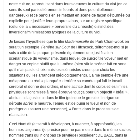
notre culture, reproduisent dans leurs oeuvres la culture du viol (en ce
sens ils sont particulièrement influents et donc potentiellement
dangereux) et ce parfois en se mettant en scène de façon détournée ou
explicite pour justifier leurs propres abus, sur un registre spécifique
(celui de la « nécessaire » perversité du cinéaste) distinct des
inversions/minimisations typiques de la culture du viol.
Je faisais l’hypothèse que le film
Mademoiselle
de Park Chan-wook en
serait un exemple;
Fenêtre sur Cour
de Hitchcock, détrompez-moi si je
suis à côté de la plaque, présente également une justification
scénaristique du voyeurisme, dans lequel, de surcroît le voyeur met en
danger sa copine plutôt que lui-même (bien sûr le scénar fait en sorte
qu’il n’ait pas le choix mais les scénaristes créent par choix les
situations qui les arrangent idéologiquement!). Ca me semble être une
métaphore du réal « planqué » derrière sa caméra qui fait le travail
cérébral et donne des ordres, et une actrice dont le corps et les limites
physiques sont mises à rude épreuve tout ça pour un objectif « idéal »,
abstrait: « la justice » dans le film (puisque le gros de l’intrigue se
déroule
après
le meurtre, l’enjeu est de punir le tueur et non de
protéger ou sauver une personne), « l’art » dans le processus de
réalisation.
Ceci étant dit (et serait à développer, à nuancer, à approfondir), les
hommes cisgenres (je précise pour ne pas mettre dans le même sac les
hommes trans qui n’ont pas ce privilège) possèdent DE BASE dans la