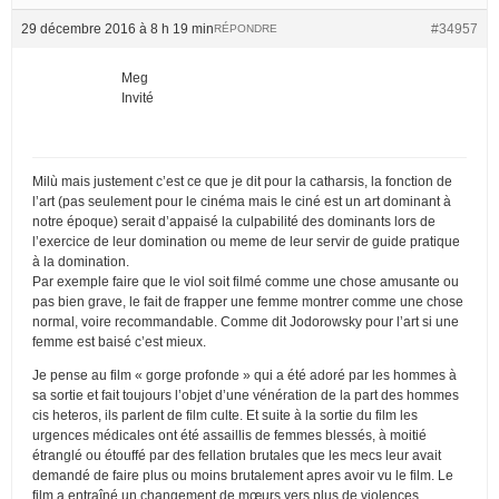
29 décembre 2016 à 8 h 19 min
#34957
RÉPONDRE
Meg
Invité
Milù mais justement c’est ce que je dit pour la catharsis, la fonction de
l’art (pas seulement pour le cinéma mais le ciné est un art dominant à
notre époque) serait d’appaisé la culpabilité des dominants lors de
l’exercice de leur domination ou meme de leur servir de guide pratique
à la domination.
Par exemple faire que le viol soit filmé comme une chose amusante ou
pas bien grave, le fait de frapper une femme montrer comme une chose
normal, voire recommandable. Comme dit Jodorowsky pour l’art si une
femme est baisé c’est mieux.
Je pense au film « gorge profonde » qui a été adoré par les hommes à
sa sortie et fait toujours l’objet d’une vénération de la part des hommes
cis heteros, ils parlent de film culte. Et suite à la sortie du film les
urgences médicales ont été assaillis de femmes blessés, à moitié
étranglé ou étouffé par des fellation brutales que les mecs leur avait
demandé de faire plus ou moins brutalement apres avoir vu le film. Le
film a entraîné un changement de mœurs vers plus de violences