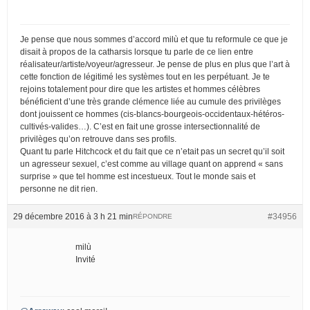
Je pense que nous sommes d’accord milù et que tu reformule ce que je
disait à propos de la catharsis lorsque tu parle de ce lien entre
réalisateur/artiste/voyeur/agresseur. Je pense de plus en plus que l’art à
cette fonction de légitimé les systèmes tout en les perpétuant. Je te
rejoins totalement pour dire que les artistes et hommes célèbres
bénéficient d’une très grande clémence liée au cumule des privilèges
dont jouissent ce hommes (cis-blancs-bourgeois-occidentaux-hétéros-
cultivés-valides…). C’est en fait une grosse intersectionnalité de
privilèges qu’on retrouve dans ses profils.
Quant tu parle Hitchcock et du fait que ce n’etait pas un secret qu’il soit
un agresseur sexuel, c’est comme au village quant on apprend « sans
surprise » que tel homme est incestueux. Tout le monde sais et
personne ne dit rien.
29 décembre 2016 à 3 h 21 min
#34956
RÉPONDRE
milù
Invité