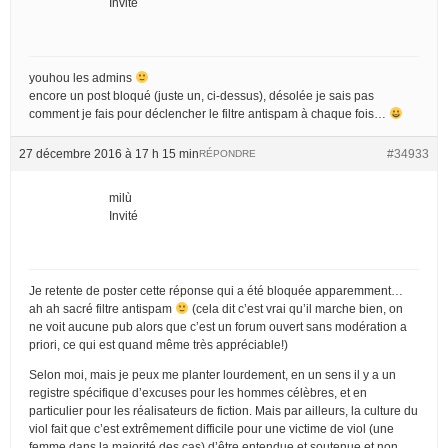
Invité
youhou les admins
encore un post bloqué (juste un, ci-dessus), désolée je sais pas
comment je fais pour déclencher le filtre antispam à chaque fois…
27 décembre 2016 à 17 h 15 min
#34933
RÉPONDRE
milù
Invité
Je retente de poster cette réponse qui a été bloquée apparemment…
ah ah sacré filtre antispam
(cela dit c’est vrai qu’il marche bien, on
ne voit aucune pub alors que c’est un forum ouvert sans modération a
priori, ce qui est quand même très appréciable!)
Selon moi, mais je peux me planter lourdement, en un sens il y a un
registre spécifique d’excuses pour les hommes célèbres, et en
particulier pour les réalisateurs de fiction. Mais par ailleurs, la culture du
viol fait que c’est extrêmement difficile pour une victime de viol (une
femme dans la majorité des cas) d’être entendue et soutenue et non