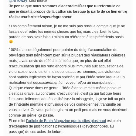
@Arroway
: cool merci!
Je pense que nous sommes d’accord milù et que tu reformule ce
que je disait à propos de la catharsis lorsque tu parle de ce lien entre
réalisateur/artiste/voyeur/agresseur.
tu as complètement raison, je ne me suis pas rendue compte que je ne
faisais que redire les mêmes choses que toi, mais c’est bien le cas,
pardon de pas avoir fait au minimum référence à tes précédents posts
100% d’accord également pour pointer du doigt l’accumulation de
privilèges dont bénéficient bien sûr la plupart des réalisateurs célèbres,
mais j’avais envie de réfléchir à l’idée que, en plus de cet effet
d’accumulation qui les rend encore plus immunes aux accusations de
violences envers les femmes que les autres hommes, ces violences
sont parfois légitimées de façon spécifique par l’idée selon laquelle un
réalisateur est
nécessairement
un voyeur et/ou un manipulateur.
Quelque chose dans ce genre. L’idée étant que c’est même pas que
c’est pas grave, au contraire: c’est valorisé, c’est ça qui fait que leurs
films sont tellement adulés: esthétisez la misogynie, si ça se fait au prix
de l’intégrité mentale et physique de vos comédiennes, tranquille on
vous couvre. On vous pathologisera un petit peu mais en vous décrivant
comme un génie: ça passe.
Et en effet
l’article de Brain Magazine que tu cites plus haut
est plein
d’exemples de justifications psychologiques (psychophobes, au
passage) de ces actes de torture.