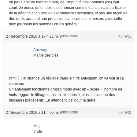
en parle encore bien trop peu) de l’impunité des hommes (cis) tout
court. Je pense qu’on doit les dénoncer comme étant un cas particulier
de la dénonciation des viols et violences sexuelles, et pas une façon de
dire qu’ils auraient une protection sans commune mesure avec celle
dont jouissent les hommes cis en général.
27 décembre 2016 à 17 h 21 min
#34941
RÉPONDRE
Arroway
Maître des clés
@milù: j’ai changé un réglage dans le filtre anti-spam, on va voir si ça
va mieux.
Un anti-spam fonctionne grosso modo avec un « score »: nombre de
mots triggant le filtrage dans un texte posté, plus l’historique des
blocages précédents. En attendant, dsl pour la gêne.
27 décembre 2016 à 21 h 05 min
#34942
RÉPONDRE
Meg
Invité