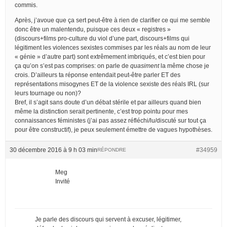
commis.
Après, j’avoue que ça sert peut-être à rien de clarifier ce qui me semble
donc être un malentendu, puisque ces deux « registres »
(discours+films pro-culture du viol d’une part, discours+films qui
légitiment les violences sexistes commises par les réals au nom de leur
« génie » d’autre part) sont extrêmement imbriqués, et c’est bien pour
ça qu’on s’est pas comprises: on parle de
quasiment
la même chose je
crois. D’ailleurs ta réponse entendait peut-être parler ET des
représentations misogynes ET de la violence sexiste des réals IRL (sur
leurs tournage ou non)?
Bref, il s’agit sans doute d’un débat stérile et par ailleurs quand bien
même la distinction serait pertinente, c’est trop pointu pour mes
connaissances féministes (j’ai pas assez réfléchi/lu/discuté sur tout ça
pour être constructif), je peux seulement émettre de vagues hypothèses.
30 décembre 2016 à 9 h 03 min
#34959
RÉPONDRE
Meg
Invité
Je parle des discours qui servent à excuser, légitimer,