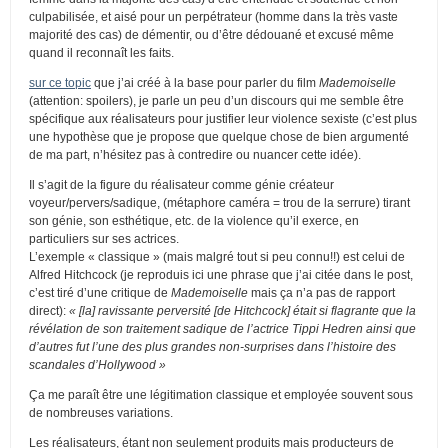
culpabilisée, et aisé pour un perpétrateur (homme dans la très vaste
majorité des cas) de démentir, ou d’être dédouané et excusé même
quand il reconnaît les faits.
sur ce topic
que j’ai créé à la base pour parler du film
Mademoiselle
(attention: spoilers), je parle un peu d’un discours qui me semble être
spécifique aux réalisateurs pour justifier leur violence sexiste (c’est plus
une hypothèse que je propose que quelque chose de bien argumenté
de ma part, n’hésitez pas à contredire ou nuancer cette idée).
Il s’agit de la figure du réalisateur comme génie créateur
voyeur/pervers/sadique, (métaphore caméra = trou de la serrure) tirant
son génie, son esthétique, etc. de la violence qu’il exerce, en
particuliers sur ses actrices.
L’exemple « classique » (mais malgré tout si peu connu!!) est celui de
Alfred Hitchcock (je reproduis ici une phrase que j’ai citée dans le post,
c’est tiré d’une critique de
Mademoiselle
mais ça n’a pas de rapport
direct):
« [la] ravissante perversité [de Hitchcock] était si flagrante que la
révélation de son traitement sadique de l’actrice Tippi Hedren ainsi que
d’autres fut l’une des plus grandes non-surprises dans l’histoire des
scandales d’Hollywood »
Ça me paraît être une légitimation classique et employée souvent sous
de nombreuses variations.
Les réalisateurs, étant non seulement produits mais producteurs de