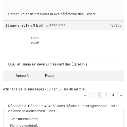
Roman Polanski présidera la 42e cérémonie des Césars.
19 janvier 2017 à 9 h 53 min
#37100
RÉPONDRE
Lison
Invité
Ouai, et Trump est devenu président des États-Unis.
Auteur/e
Posts
Affichage de 10 messages - 16 par 30 (sur 48 au total)
←
1
2
3
4
→
Répondre à: Répondre #34958 dans Réalisateurs et agresseurs – art et
violence sexuelles masculines
Vos informations:
Nom (obligatoire):