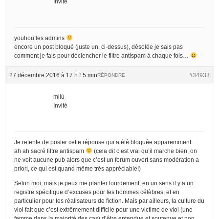
Invité
youhou les admins
encore un post bloqué (juste un, ci-dessus), désolée je sais pas
comment je fais pour déclencher le filtre antispam à chaque fois…
27 décembre 2016 à 17 h 15 min
#34933
RÉPONDRE
milù
Invité
Je retente de poster cette réponse qui a été bloquée apparemment…
ah ah sacré filtre antispam
(cela dit c’est vrai qu’il marche bien, on
ne voit aucune pub alors que c’est un forum ouvert sans modération a
priori, ce qui est quand même très appréciable!)
Selon moi, mais je peux me planter lourdement, en un sens il y a un
registre spécifique d’excuses pour les hommes célèbres, et en
particulier pour les réalisateurs de fiction. Mais par ailleurs, la culture du
viol fait que c’est extrêmement difficile pour une victime de viol (une
femme dans la majorité des cas) d’être entendue et soutenue et non