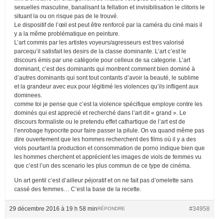
sexuelles masculine, banalisant la fellation et invisibilisation le clitoris le
situant la ou on risque pas de le trouvé.
Le dispositif de l’œil est peut être renforcé par la caméra du ciné mais il
y a la même problématique en peinture.
L’art commis par les artistes voyeurs/agresseurs est tres valorisé
parcequ’il satisfait les desirs de la classe dominante. L’art c’est le
discours émis par une catégorie pour celleux de sa categorie. L’art
dominant, c’est des dominants qui montrent comment bien dominé à
d’autres dominants qui sont tout contants d’avoir la beauté, le sublime
et la grandeur avec eux pour légitimé les violences qu’ils infligent aux
dominees.
comme toi je pense que c’est la violence spécifique employe contre les
dominés qui est apprecié et recherché dans l’art dit « grand ». Le
discours formaliste ou le pretendu effet cathartique de l’art est de
l’enrobage hypocrite pour faire passer la pilule. On va quand même pas
dire ouvertement que les hommes recherchent des films où il y a des
viols pourtant la production et consommation de porno indique bien que
les hommes cherchent et apprécient les images de viols de femmes vu
que c’est l’un des scenario les plus commun de ce type de cinéma.
Un art gentil c’est d’ailleur péjoratif et on ne fait pas d’omelette sans
cassé des femmes… C’est la base de la recette.
29 décembre 2016 à 19 h 58 min
#34958
RÉPONDRE