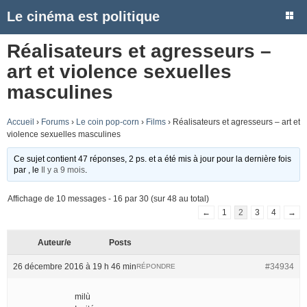
Le cinéma est politique
Réalisateurs et agresseurs –
art et violence sexuelles
masculines
Accueil
›
Forums
›
Le coin pop-corn
›
Films
›
Réalisateurs et agresseurs – art et
violence sexuelles masculines
Ce sujet contient 47 réponses, 2 ps. et a été mis à jour pour la dernière fois
par
, le
Il y a 9 mois
.
Affichage de 10 messages - 16 par 30 (sur 48 au total)
←
1
2
3
4
→
Auteur/e
Posts
26 décembre 2016 à 19 h 46 min
#34934
RÉPONDRE
milù