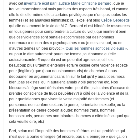
avec cet
inventaire écrit par l’autrice Marie Christine Bernard
, que je
trouve impressionnant mais par bien des aspects très banal, et comme
elle le dit elle-même elle a certains privilèges que n’ont pas toutes les
femmes) et les analyses féministes: cf. l’excellent blog
Crêpe Georgette
qui cite notamment le texte de M.C. Bernard et est blindé de ressources
en tous genres pour comprendre la culture du viol), qui montrent bien
que ces violences sont banales et commises par des hommes
« normaux » et non des « psychopathes » ou je ne sais quoi, ou en
d’autres termes un peu provoc:
« tous les hommes sont des violeurs »
,
ou pour le dire autrement: pour une femme, tout homme qu’elle
croise/rencontrer/fréquente est un potentiel agresseur, et il est
beaucoup plus urgent d’entendre et faire cesser cette violence et cette
peur (légitime) que (pour nous hommes cis) de chercher à nous
dédouaner en argumentant sans fin sur le fait qu’il y aurait des mecs
bien, pas sexistes, qui n’auraient jamais violé personne etc. Nos
blessures à l’égo sont dérisoires voire, peut-être, salutaires (l’occase de
prendre conscience de trucs peut-être??) à côté de la violence et de la
peur quotidiennes que vivent la vaste majorité des femmes (et
personnes non conformes dans le genre, l’orientation sexuelle, ou la
présentation de genre doit-on ajouter: hommes trans, hommes
homosexuels, personnes non-binaires, hommes « efféminés » quoi que
cela veuille dire, etc)
Bref, selon moi l’impunité des hommes célèbres est un problème qui
n’est que la partie émergée (et encore, pas si « émergée » que ça, on