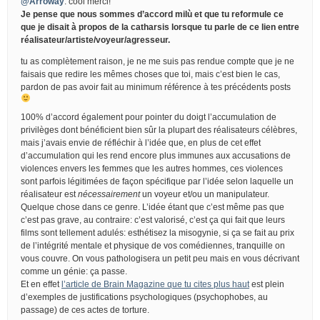
@Arroway
: cool merci!
Je pense que nous sommes d’accord milù et que tu reformule ce
que je disait à propos de la catharsis lorsque tu parle de ce lien entre
réalisateur/artiste/voyeur/agresseur.
tu as complètement raison, je ne me suis pas rendue compte que je ne
faisais que redire les mêmes choses que toi, mais c’est bien le cas,
pardon de pas avoir fait au minimum référence à tes précédents posts
100% d’accord également pour pointer du doigt l’accumulation de
privilèges dont bénéficient bien sûr la plupart des réalisateurs célèbres,
mais j’avais envie de réfléchir à l’idée que, en plus de cet effet
d’accumulation qui les rend encore plus immunes aux accusations de
violences envers les femmes que les autres hommes, ces violences
sont parfois légitimées de façon spécifique par l’idée selon laquelle un
réalisateur est
nécessairement
un voyeur et/ou un manipulateur.
Quelque chose dans ce genre. L’idée étant que c’est même pas que
c’est pas grave, au contraire: c’est valorisé, c’est ça qui fait que leurs
films sont tellement adulés: esthétisez la misogynie, si ça se fait au prix
de l’intégrité mentale et physique de vos comédiennes, tranquille on
vous couvre. On vous pathologisera un petit peu mais en vous décrivant
comme un génie: ça passe.
Et en effet
l’article de Brain Magazine que tu cites plus haut
est plein
d’exemples de justifications psychologiques (psychophobes, au
passage) de ces actes de torture.