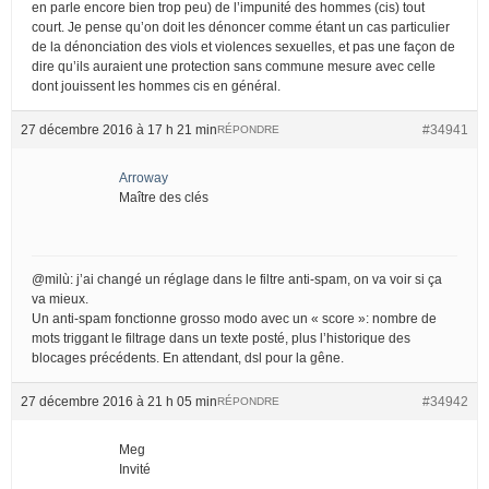
en parle encore bien trop peu) de l’impunité des hommes (cis) tout
court. Je pense qu’on doit les dénoncer comme étant un cas particulier
de la dénonciation des viols et violences sexuelles, et pas une façon de
dire qu’ils auraient une protection sans commune mesure avec celle
dont jouissent les hommes cis en général.
27 décembre 2016 à 17 h 21 min
#34941
RÉPONDRE
Arroway
Maître des clés
@milù: j’ai changé un réglage dans le filtre anti-spam, on va voir si ça
va mieux.
Un anti-spam fonctionne grosso modo avec un « score »: nombre de
mots triggant le filtrage dans un texte posté, plus l’historique des
blocages précédents. En attendant, dsl pour la gêne.
27 décembre 2016 à 21 h 05 min
#34942
RÉPONDRE
Meg
Invité