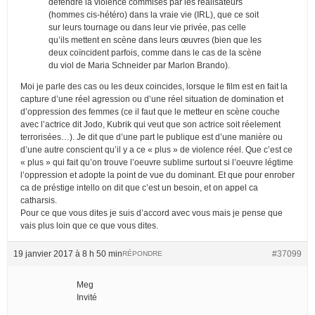
défendre la violence commises par les réalisateurs
(hommes cis-hétéro) dans la vraie vie (IRL), que ce soit
sur leurs tournage ou dans leur vie privée, pas celle
qu’ils mettent en scène dans leurs œuvres (bien que les
deux coïncident parfois, comme dans le cas de la scène
du viol de Maria Schneider par Marlon Brando).
Moi je parle des cas ou les deux coincides, lorsque le film est en fait la
capture d’une réel agression ou d’une réel situation de domination et
d’oppression des femmes (ce il faut que le metteur en scène couche
avec l’actrice dit Jodo, Kubrik qui veut que son actrice soit réelement
terrorisées…). Je dit que d’une part le publique est d’une manière ou
d’une autre conscient qu’il y a ce « plus » de violence réel. Que c’est ce
« plus » qui fait qu’on trouve l’oeuvre sublime surtout si l’oeuvre légtime
l’oppression et adopte la point de vue du dominant. Et que pour enrober
ca de préstige intello on dit que c’est un besoin, et on appel ca
catharsis.
Pour ce que vous dites je suis d’accord avec vous mais je pense que
vais plus loin que ce que vous dites.
19 janvier 2017 à 8 h 50 min
#37099
RÉPONDRE
Meg
Invité