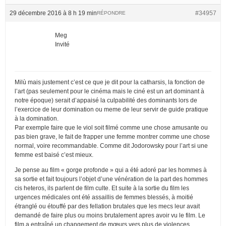
29 décembre 2016 à 8 h 19 min
#34957
RÉPONDRE
Meg
Invité
Milù mais justement c’est ce que je dit pour la catharsis, la fonction de
l’art (pas seulement pour le cinéma mais le ciné est un art dominant à
notre époque) serait d’appaisé la culpabilité des dominants lors de
l’exercice de leur domination ou meme de leur servir de guide pratique
à la domination.
Par exemple faire que le viol soit filmé comme une chose amusante ou
pas bien grave, le fait de frapper une femme montrer comme une chose
normal, voire recommandable. Comme dit Jodorowsky pour l’art si une
femme est baisé c’est mieux.
Je pense au film « gorge profonde » qui a été adoré par les hommes à
sa sortie et fait toujours l’objet d’une vénération de la part des hommes
cis heteros, ils parlent de film culte. Et suite à la sortie du film les
urgences médicales ont été assaillis de femmes blessés, à moitié
étranglé ou étouffé par des fellation brutales que les mecs leur avait
demandé de faire plus ou moins brutalement apres avoir vu le film. Le
film a entraîné un changement de mœurs vers plus de violences