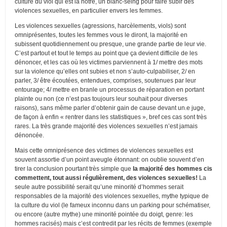
culture du viol qui est la nôtre, un blanc-seing pour faire subir des
violences sexuelles, en particulier envers les femmes.
Les violences sexuelles (agressions, harcèlements, viols) sont
omniprésentes, toutes les femmes vous le diront, la majorité en
subissent quotidiennement ou presque, une grande partie de leur vie.
C’est partout et tout le temps au point que ça devient difficile de les
dénoncer, et les cas où les victimes parviennent à 1/ mettre des mots
sur la violence qu’elles ont subies et non s’auto-culpabiliser, 2/ en
parler, 3/ être écoutées, entendues, comprises, soutenues par leur
entourage; 4/ mettre en branle un processus de réparation en portant
plainte ou non (ce n’est pas toujours leur souhait pour diverses
raisons), sans même parler d’obtenir gain de cause devant un.e juge,
de façon à enfin « rentrer dans les statistiques », bref ces cas sont très
rares. La très grande majorité des violences sexuelles n’est jamais
dénoncée.
Mais cette omniprésence des victimes de violences sexuelles est
souvent assortie d’un point aveugle étonnant: on oublie souvent d’en
tirer la conclusion pourtant très simple que
la majorité des hommes cis
commettent, tout aussi régulièrement, des violences sexuelles!
La
seule autre possibilité serait qu’une minorité d’hommes serait
responsables de la majorité des violences sexuelles, mythe typique de
la culture du viol (le fameux inconnu dans un parking pour schématiser,
ou encore (autre mythe) une minorité pointée du doigt, genre: les
hommes racisés) mais c’est contredit par les récits de femmes (exemple