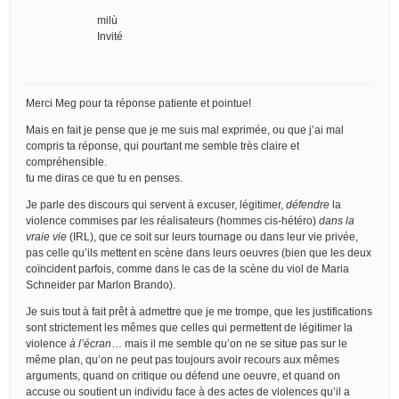
milù
Invité
Merci Meg pour ta réponse patiente et pointue!
Mais en fait je pense que je me suis mal exprimée, ou que j’ai mal
compris ta réponse, qui pourtant me semble très claire et
compréhensible.
tu me diras ce que tu en penses.
Je parle des discours qui servent à excuser, légitimer,
défendre
la
violence commises par les réalisateurs (hommes cis-hétéro)
dans la
vraie vie
(IRL), que ce soit sur leurs tournage ou dans leur vie privée,
pas celle qu’ils mettent en scène dans leurs oeuvres (bien que les deux
coïncident parfois, comme dans le cas de la scène du viol de Maria
Schneider par Marlon Brando).
Je suis tout à fait prêt à admettre que je me trompe, que les justifications
sont strictement les mêmes que celles qui permettent de légitimer la
violence
à l’écran
… mais il me semble qu’on ne se situe pas sur le
même plan, qu’on ne peut pas toujours avoir recours aux mêmes
arguments, quand on critique ou défend une oeuvre, et quand on
accuse ou soutient un individu face à des actes de violences qu’il a