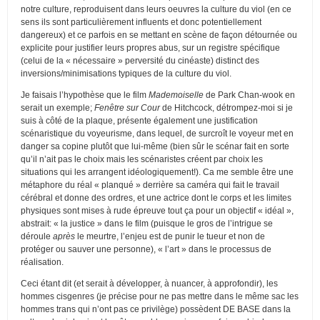
notre culture, reproduisent dans leurs oeuvres la culture du viol (en ce
sens ils sont particulièrement influents et donc potentiellement
dangereux) et ce parfois en se mettant en scène de façon détournée ou
explicite pour justifier leurs propres abus, sur un registre spécifique
(celui de la « nécessaire » perversité du cinéaste) distinct des
inversions/minimisations typiques de la culture du viol.
Je faisais l’hypothèse que le film
Mademoiselle
de Park Chan-wook en
serait un exemple;
Fenêtre sur Cour
de Hitchcock, détrompez-moi si je
suis à côté de la plaque, présente également une justification
scénaristique du voyeurisme, dans lequel, de surcroît le voyeur met en
danger sa copine plutôt que lui-même (bien sûr le scénar fait en sorte
qu’il n’ait pas le choix mais les scénaristes créent par choix les
situations qui les arrangent idéologiquement!). Ca me semble être une
métaphore du réal « planqué » derrière sa caméra qui fait le travail
cérébral et donne des ordres, et une actrice dont le corps et les limites
physiques sont mises à rude épreuve tout ça pour un objectif « idéal »,
abstrait: « la justice » dans le film (puisque le gros de l’intrigue se
déroule
après
le meurtre, l’enjeu est de punir le tueur et non de
protéger ou sauver une personne), « l’art » dans le processus de
réalisation.
Ceci étant dit (et serait à développer, à nuancer, à approfondir), les
hommes cisgenres (je précise pour ne pas mettre dans le même sac les
hommes trans qui n’ont pas ce privilège) possèdent DE BASE dans la