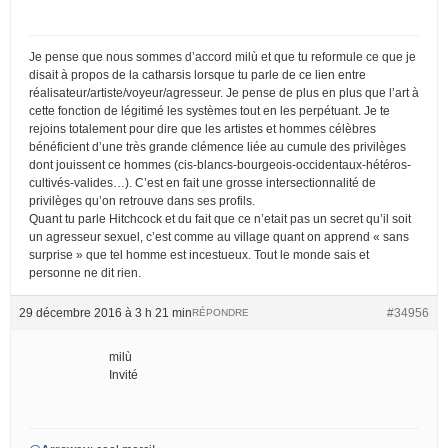
Je pense que nous sommes d’accord milù et que tu reformule ce que je
disait à propos de la catharsis lorsque tu parle de ce lien entre
réalisateur/artiste/voyeur/agresseur. Je pense de plus en plus que l’art à
cette fonction de légitimé les systèmes tout en les perpétuant. Je te
rejoins totalement pour dire que les artistes et hommes célèbres
bénéficient d’une très grande clémence liée au cumule des privilèges
dont jouissent ce hommes (cis-blancs-bourgeois-occidentaux-hétéros-
cultivés-valides…). C’est en fait une grosse intersectionnalité de
privilèges qu’on retrouve dans ses profils.
Quant tu parle Hitchcock et du fait que ce n’etait pas un secret qu’il soit
un agresseur sexuel, c’est comme au village quant on apprend « sans
surprise » que tel homme est incestueux. Tout le monde sais et
personne ne dit rien.
29 décembre 2016 à 3 h 21 min
#34956
RÉPONDRE
milù
Invité