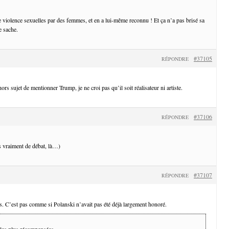
e violence sexuelles par des femmes, et en a lui-même reconnu ! Et ça n’a pas brisé sa
e sache.
#37105
RÉPONDRE
s sujet de mentionner Trump, je ne croi pas qu’il soit réalisateur ni artiste.
#37106
RÉPONDRE
as vraiment de débat, là…)
#37107
RÉPONDRE
s. C’est pas comme si Polanski n’avait pas été déjà largement honoré.
 les plus récompensées