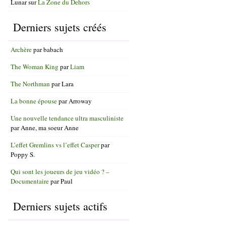
Lunar
sur
La Zone du Dehors
Derniers sujets créés
Archère
par
babach
The Woman King
par
Liam
The Northman
par
Lara
La bonne épouse
par
Arroway
Une nouvelle tendance ultra masculiniste
par
Anne, ma soeur Anne
L’effet Gremlins vs l’effet Casper
par
Poppy S.
Qui sont les joueurs de jeu vidéo ? –
Documentaire
par
Paul
Derniers sujets actifs