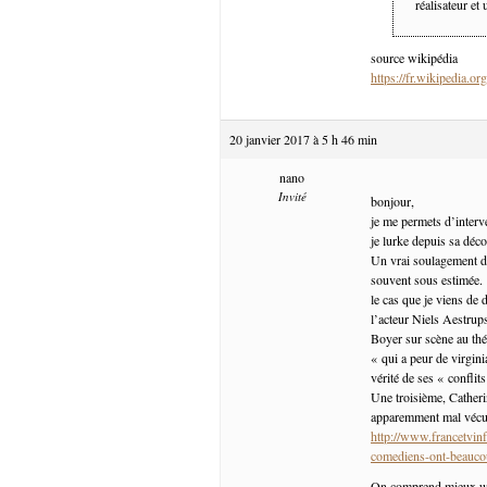
réalisateur et
source wikipédia
https://fr.wikipedi
20 janvier 2017 à 5 h 46 min
nano
Invité
bonjour,
je me permets d’interve
je lurke depuis sa déc
Un vrai soulagement de 
souvent sous estimée.
le cas que je viens de
l’acteur Niels Aestrups
Boyer sur scène au thé
« qui a peur de virgin
vérité de ses « conflit
Une troisième, Catherin
apparemment mal vécu
http://www.francetvinfo
comediens-ont-beauco
On comprend mieux une