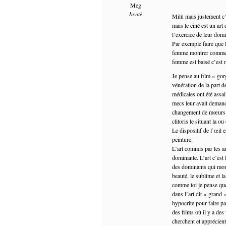
Meg
Invité
Milù mais justement c’e
mais le ciné est un art
l’exercice de leur dom
Par exemple faire que 
femme montrer comme 
femme est baisé c’est 
Je pense au film « gorg
vénération de la part d
médicales ont été assai
mecs leur avait demand
changement de mœurs ver
clitoris le situant la o
Le dispositif de l’œil 
peinture.
L’art commis par les art
dominante. L’art c’est 
des dominants qui mont
beauté, le sublime et l
comme toi je pense que
dans l’art dit « grand 
hypocrite pour faire 
des films où il y a de
cherchent et apprécien