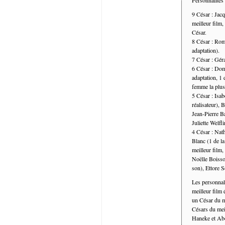
9 César : Jacq
meilleur film,
César.
8 César : Roma
adaptation).
7 César : Gér
6 César : Dom
adaptation, 1 
femme la plus
5 César : Isab
réalisateur), 
Jean-Pierre Ba
Juliette Welfl
4 César : Nath
Blanc (1 de la
meilleur film,
Noëlle Boisso
son), Ettore S
Les personnal
meilleur film 
un César du m
Césars du mei
Haneke et Abd