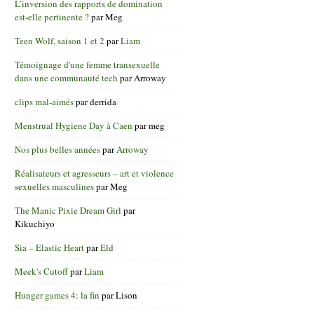
L’inversion des rapports de domination
est-elle pertinente ?
par
Meg
Teen Wolf, saison 1 et 2
par
Liam
Témoignage d'une femme transexuelle
dans une communauté tech
par
Arroway
clips mal-aimés
par
derrida
Menstrual Hygiene Day à Caen
par
meg
Nos plus belles années
par
Arroway
Réalisateurs et agresseurs – art et violence
sexuelles masculines
par
Meg
The Manic Pixie Dream Girl
par
Kikuchiyo
Sia – Elastic Heart
par
Eld
Meek's Cutoff
par
Liam
Hunger games 4: la fin
par
Lison