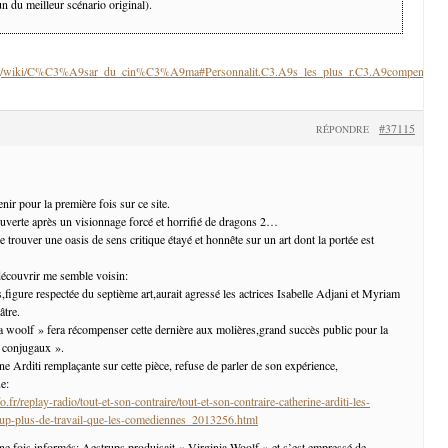
 un du meilleur scénario original).
a.org/wiki/C%C3%A9sar_du_cin%C3%A9ma#Personnalit.C3.A9s_les_plus_r.C3.A9compens.C3
#37115
RÉPONDRE
nir pour la première fois sur ce site.
ouverte après un visionnage forcé et horrifié de dragons 2…
trouver une oasis de sens critique étayé et honnête sur un art dont la portée est
 découvrir me semble voisin:
,figure respectée du septième art,aurait agressé les actrices Isabelle Adjani et Myriam
âtre.
ia woolf » fera récompenser cette dernière aux molières,grand succès public pour la
s conjugaux ».
e Arditi remplaçante sur cette pièce, refuse de parler de son expérience,
e:
.fr/replay-radio/tout-et-son-contraire/tout-et-son-contraire-catherine-arditi-les-
up-plus-de-travail-que-les-comediennes_2013256.html
 fois informés: Aestrups produisait « Virginia Woolf » et s’est empressé de