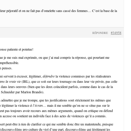
illeur péjoratif et on ne fait pas d’omelette sans cassé des femmes… C’est la base de la
#34958
RÉPONDRE
nse patiente et pointue!
que je me suis mal exprimée, ou que j’ai mal compris ta réponse, qui pourtant me
ompréhensible.
en penses.
ui servent à excuser, légitimer,
défendre
la violence commises par les réalisateurs
ans la vraie vie
(IRL), que ce soit sur leurs tournage ou dans leur vie privée, pas celle
e dans leurs oeuvres (bien que les deux coïncident parfois, comme dans le cas de la
a Schneider par Marlon Brando).
t à admettre que je me trompe, que les justifications sont strictement les mêmes que
e légitimer la violence
à l’écran
… mais il me semble qu’on ne se situe pas sur le
eut pas toujours avoir recours aux mêmes arguments, quand on critique ou défend
n accuse ou soutient un individu face à des actes de violences qu’il a commis.
sert peut-être à rien de clarifier ce qui me semble donc être un malentendu, puisque
 (discours+films pro-culture du viol d’une part, discours+films qui légitiment les