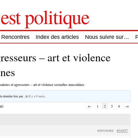
est politique
Rencontres
Index des articles
Nous suivre sur…
resseurs – art et violence
ines
sateurs et agresseurs – art et violence sexuelles masculines
la dernière fois par
, le
Il y a 9 mois
.
al)
←
1
2
3
4
→
#34957
RÉPONDRE