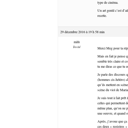
type de cinéma.
Un art gentil c’est d’a
recette.
29 décembre 2016 à 19 h 58 min
milù
Invité
Merci Meg pour ta répo
Mais en fait je pense 
semble très claire et c
tu me diras ce que tu 
Je parle des discours q
(hommes cis-hétéro)
d
qu’ils mettent en scèn
scène du viol de Mari
Je suis tout à fait prê
celles qui permettent d
même plan, qu’on ne p
une oeuvre, et quand o
Après, j’avoue que ça 
ces deux « registres »