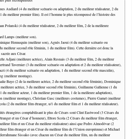
ues Audiard (4 du meilleur scénario ou adaptation, 2 du meilleur réalisateur, 2 du
 1 du meilleur premier film). Il est l’homme le plus récompensé de l’histoire des
n Polanski (4 du meilleur réalisateur, 2 du meilleur film, 2 de la meilleure
ard Lamps (meilleur son).
inique Hennequin (meilleur son), Agnès Jaoui (4 du meilleur scénario ou
du meilleur second rôle féminin, 1 du meilleur film). Cette dernière est donc la
 sacrée aux César.
elle Adjani (meilleure actrice), Alain Resnais (3 du meilleur film, 2 du meilleur
Bertrand Tavernier (3 du meilleur scénario ou adaptation et 2 du meilleur réalisateur),
cri (4 du meilleur scénario ou adaptation, 1 du meilleur second rôle masculin),
ing (meilleur montage).
alie Baye (2 de la meilleure actrice, 2 du meilleur second rôle féminin), Dominique
 meilleure actrice, 3 du meilleur second rôle féminin), Guillaume Gallienne (1 du
 1 du meilleur acteur, 1 du meilleur premier film, 1 de la meilleure adaptation),
n (meilleur montage), Christian Gasc (meilleurs costumes), Pierre Gamet (meilleur
cola (2 du meilleur film étranger, u/1 du meilleur film et 1 du meilleur réalisateur).
ités étrangères comptabilisant le plus de Césars sont Clint Eastwood (3 Césars du
étranger et un César d’honneur), Ettore Scola (2 Césars du meilleur film étranger,
eilleur film et un César du meilleur réalisateur) ainsi que Pedro Almodóvar (2
lleur film étranger et un César du meilleur film de l’Union européenne) et Michael
errahmane Sissako (avec chacun un César du meilleur film, un du meilleur