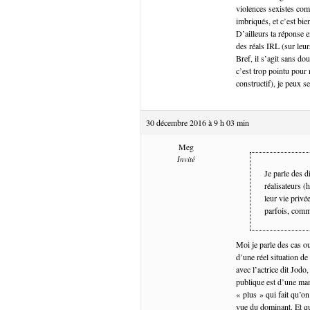
violences sexistes com
imbriqués, et c’est bi
D’ailleurs ta réponse 
des réals IRL (sur leu
Bref, il s’agit sans dou
c’est trop pointu pour 
constructif), je peux 
30 décembre 2016 à 9 h 03 min
Meg
Invité
Je parle des d
réalisateurs (
leur vie privé
parfois, comm
Moi je parle des cas ou
d’une réel situation d
avec l’actrice dit Jodo
publique est d’une mani
« plus » qui fait qu’on
vue du dominant. Et que