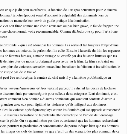
st ce que je dit pour la catharsis, la fonction de l’art (pas seulement pour le cinéma
 dominant à notre époque) serait d’appaisé la culpabilité des dominants lors de
ination ou meme de leur servir de guide pratique à la domination.
le viol soit filmé comme une chose amusante ou pas bien grave, le fait de frapper une
une chose normal, voire recommandable. Comme dit Jodorowsky pour l’art si une
mieux.
e profonde » qui a été adoré par les hommes à sa sortie et fait toujours l’objet d’une
es hommes cis heteros, ils parlent de film culte. Et suite à la sortie du film les urgences
llis de femmes blessés, à moitié étranglé ou étouffé par des fellation brutales que les
é de faire plus ou moins brutalement apres avoir vu le film. Le film a entraîné un
s plus de violences sexuelles masculine, banalisant la fellation et invisibilisation le
u on risque pas de le trouvé.
est peut être renforcé par la caméra du ciné mais il y a la même problématique en
istes voyeurs/agresseurs est tres valorisé parcequ’il satisfait les desirs de la classe
le discours émis par une catégorie pour celleux de sa categorie. L’art dominant, c’est
rent comment bien dominé à d’autres dominants qui sont tout contants d’avoir la
a grandeur avec eux pour légitimé les violences qu’ils infligent aux dominees.
 c’est la violence spécifique employe contre les dominés qui est apprecié et recherché
». Le discours formaliste ou le pretendu effet cathartique de l’art est de l’enrobage
passer la pilule. On va quand même pas dire ouvertement que les hommes recherchent
s viols pourtant la production et consommation de porno indique bien que les hommes
t les images de viols de femmes vu que c’est l’un des scenario les plus commun de ce