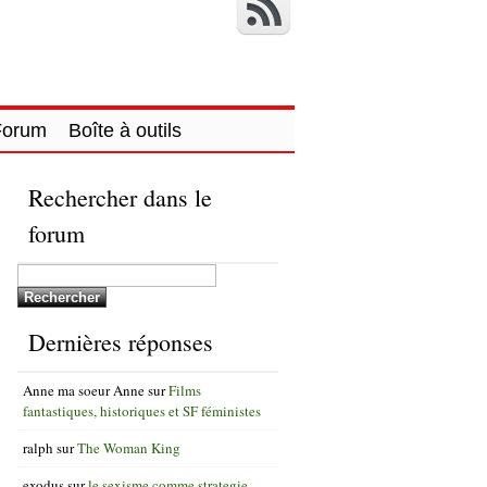
Forum
Boîte à outils
Rechercher dans le
forum
Dernières réponses
Anne ma soeur Anne
sur
Films
fantastiques, historiques et SF féministes
ralph
sur
The Woman King
exodus
sur
le sexisme comme strategie