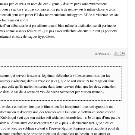
mises par les réals au nom de leur « génie » d’autre part) sont extrêmement
en pour ça qu’on s’est pas comprises: on parle de
quasiment
la même chose je crois.
entendait peut-être parler ET des représentations misogynes ET de la violence sexiste
rs tournage ou non)?
te d’un débat stérile et par ailleurs quand bien même la distinction serait pertinente,
mes connaissances féministes (j’ai pas assez réfléchi/lu/discuté sur tout ça pour être
seulement émettre de vagues hypothèses.
#34959
RÉPONDRE
iscours qui servent à excuser, légitimer, défendre la violence commises par les
hommes cis-hétéro) dans la vraie vie (IRL), que ce soit sur leurs tournage ou dans
e, pas celle qu’ils mettent en scène dans leurs œuvres (bien que les deux coïncident
e dans le cas de la scène du viol de Maria Schneider par Marlon Brando).
 les deux coincides, lorsque le film est en fait la capture d’une réel agression ou
e domination et d’oppression des femmes (ce il faut que le metteur en scène couche
, Kubrik qui veut que son actrice soit réelement terrorisées…). Je dit que d’une part le
ère ou d’une autre conscient qu’il y a ce « plus » de violence réel. Que c’est ce
 trouve l’oeuvre sublime surtout si l’oeuvre légtime l’oppression et adopte la point de
 pour enrober ca de préstige intello on dit que c’est un besoin, et on appel ca