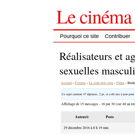
Le cinéma 
Pourquoi ce site
Contribuer
Réalisateurs et ag
sexuelles mascul
Accueil
›
Forums
›
Le coin pop-corn
›
Films
›
Réali
Ce sujet contient 47 réponses, 2 ps. et a été mis à jour pour 
Affichage de 15 messages - 16 par 30 (sur 48 au tot
Auteur/e
Posts
29 décembre 2016 à 8 h 19 min