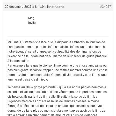
29 décembre 2016 à 8 h 19 min
#34957
RÉPONDRE
Meg
Invité
Milù mais justement c’est ce que je dit pour la catharsis, la fonction de
l’art (pas seulement pour le cinéma mais le ciné est un art dominant à
notre époque) serait d’appaisé la culpabilité des dominants lors de
l’exercice de leur domination ou meme de leur servir de guide pratique
à la domination.
Par exemple faire que le viol soit filmé comme une chose amusante ou
pas bien grave, le fait de frapper une femme montrer comme une chose
normal, voire recommandable. Comme dit Jodorowsky pour l’art si une
femme est baisé c’est mieux.
Je pense au film « gorge profonde » qui a été adoré par les hommes à
sa sortie et fait toujours l’objet d’une vénération de la part des hommes
cis heteros, ils parlent de film culte. Et suite à la sortie du film les
urgences médicales ont été assaillis de femmes blessés, à moitié
étranglé ou étouffé par des fellation brutales que les mecs leur avait
demandé de faire plus ou moins brutalement apres avoir vu le film. Le
film a entraîné un changement de mœurs vers plus de violences