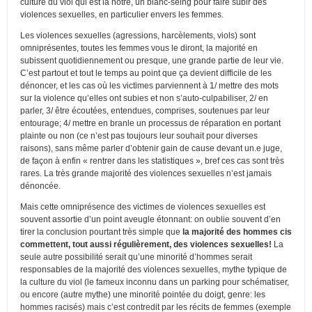
culture du viol qui est la nôtre, un blanc-seing pour faire subir des
violences sexuelles, en particulier envers les femmes.
Les violences sexuelles (agressions, harcèlements, viols) sont
omniprésentes, toutes les femmes vous le diront, la majorité en
subissent quotidiennement ou presque, une grande partie de leur vie.
C’est partout et tout le temps au point que ça devient difficile de les
dénoncer, et les cas où les victimes parviennent à 1/ mettre des mots
sur la violence qu’elles ont subies et non s’auto-culpabiliser, 2/ en
parler, 3/ être écoutées, entendues, comprises, soutenues par leur
entourage; 4/ mettre en branle un processus de réparation en portant
plainte ou non (ce n’est pas toujours leur souhait pour diverses
raisons), sans même parler d’obtenir gain de cause devant un.e juge,
de façon à enfin « rentrer dans les statistiques », bref ces cas sont très
rares. La très grande majorité des violences sexuelles n’est jamais
dénoncée.
Mais cette omniprésence des victimes de violences sexuelles est
souvent assortie d’un point aveugle étonnant: on oublie souvent d’en
tirer la conclusion pourtant très simple que
la majorité des hommes cis
commettent, tout aussi régulièrement, des violences sexuelles!
La
seule autre possibilité serait qu’une minorité d’hommes serait
responsables de la majorité des violences sexuelles, mythe typique de
la culture du viol (le fameux inconnu dans un parking pour schématiser,
ou encore (autre mythe) une minorité pointée du doigt, genre: les
hommes racisés) mais c’est contredit par les récits de femmes (exemple