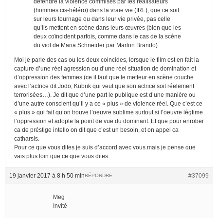
défendre la violence commises par les réalisateurs
(hommes cis-hétéro) dans la vraie vie (IRL), que ce soit
sur leurs tournage ou dans leur vie privée, pas celle
qu’ils mettent en scène dans leurs œuvres (bien que les
deux coïncident parfois, comme dans le cas de la scène
du viol de Maria Schneider par Marlon Brando).
Moi je parle des cas ou les deux coincides, lorsque le film est en fait la
capture d’une réel agression ou d’une réel situation de domination et
d’oppression des femmes (ce il faut que le metteur en scène couche
avec l’actrice dit Jodo, Kubrik qui veut que son actrice soit réelement
terrorisées…). Je dit que d’une part le publique est d’une manière ou
d’une autre conscient qu’il y a ce « plus » de violence réel. Que c’est ce
« plus » qui fait qu’on trouve l’oeuvre sublime surtout si l’oeuvre légtime
l’oppression et adopte la point de vue du dominant. Et que pour enrober
ca de préstige intello on dit que c’est un besoin, et on appel ca
catharsis.
Pour ce que vous dites je suis d’accord avec vous mais je pense que
vais plus loin que ce que vous dites.
19 janvier 2017 à 8 h 50 min
#37099
RÉPONDRE
Meg
Invité