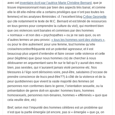
avec cet
inventaire écrit par l’autrice Marie Christine Bernard
, que je
trouve impressionnant mais par bien des aspects très banal, et comme
elle le dit elle-même elle a certains privilèges que n’ont pas toutes les
femmes) et les analyses féministes: cf. l’excellent blog
Crêpe Georgette
qui cite notamment le texte de M.C. Bernard et est blindé de ressources
en tous genres pour comprendre la culture du viol), qui montrent bien
que ces violences sont banales et commises par des hommes
« normaux » et non des « psychopathes » ou je ne sais quoi, ou en
d’autres termes un peu provoc:
« tous les hommes sont des violeurs »
,
ou pour le dire autrement: pour une femme, tout homme qu’elle
croise/rencontrer/fréquente est un potentiel agresseur, et il est
beaucoup plus urgent d’entendre et faire cesser cette violence et cette
peur (légitime) que (pour nous hommes cis) de chercher à nous
dédouaner en argumentant sans fin sur le fait qu’il y aurait des mecs
bien, pas sexistes, qui n’auraient jamais violé personne etc. Nos
blessures à l’égo sont dérisoires voire, peut-être, salutaires (l’occase de
prendre conscience de trucs peut-être??) à côté de la violence et de la
peur quotidiennes que vivent la vaste majorité des femmes (et
personnes non conformes dans le genre, l’orientation sexuelle, ou la
présentation de genre doit-on ajouter: hommes trans, hommes
homosexuels, personnes non-binaires, hommes « efféminés » quoi que
cela veuille dire, etc)
Bref, selon moi l’impunité des hommes célèbres est un problème qui
n’est que la partie émergée (et encore, pas si « émergée » que ça, on