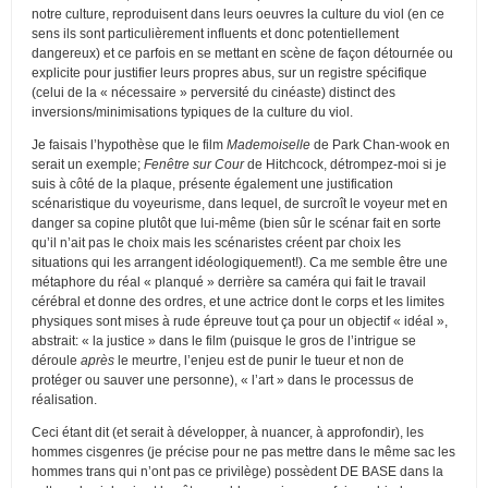
notre culture, reproduisent dans leurs oeuvres la culture du viol (en ce
sens ils sont particulièrement influents et donc potentiellement
dangereux) et ce parfois en se mettant en scène de façon détournée ou
explicite pour justifier leurs propres abus, sur un registre spécifique
(celui de la « nécessaire » perversité du cinéaste) distinct des
inversions/minimisations typiques de la culture du viol.
Je faisais l’hypothèse que le film
Mademoiselle
de Park Chan-wook en
serait un exemple;
Fenêtre sur Cour
de Hitchcock, détrompez-moi si je
suis à côté de la plaque, présente également une justification
scénaristique du voyeurisme, dans lequel, de surcroît le voyeur met en
danger sa copine plutôt que lui-même (bien sûr le scénar fait en sorte
qu’il n’ait pas le choix mais les scénaristes créent par choix les
situations qui les arrangent idéologiquement!). Ca me semble être une
métaphore du réal « planqué » derrière sa caméra qui fait le travail
cérébral et donne des ordres, et une actrice dont le corps et les limites
physiques sont mises à rude épreuve tout ça pour un objectif « idéal »,
abstrait: « la justice » dans le film (puisque le gros de l’intrigue se
déroule
après
le meurtre, l’enjeu est de punir le tueur et non de
protéger ou sauver une personne), « l’art » dans le processus de
réalisation.
Ceci étant dit (et serait à développer, à nuancer, à approfondir), les
hommes cisgenres (je précise pour ne pas mettre dans le même sac les
hommes trans qui n’ont pas ce privilège) possèdent DE BASE dans la