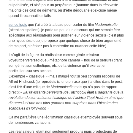
culpabilisée, et aisé pour un perpétrateur (homme dans la très vaste
majorité des cas) de démentir, ou d’être dédouané et excusé même
quand il reconnaît les faits.
sur ce topic
que j’ai créé à la base pour parler du film
Mademoiselle
(attention: spoilers), je parle un peu d’un discours qui me semble être
spécifique aux réalisateurs pour justifier leur violence sexiste (c’est plus
une hypothèse que je propose que quelque chose de bien argumenté
de ma part, n’hésitez pas à contredire ou nuancer cette idée).
Il s’agit de la figure du réalisateur comme génie créateur
voyeur/pervers/sadique, (métaphore caméra = trou de la serrure) tirant
son génie, son esthétique, etc. de la violence qu’il exerce, en
particuliers sur ses actrices.
L’exemple « classique » (mais malgré tout si peu connu!!) est celui de
Alfred Hitchcock (je reproduis ici une phrase que j’ai citée dans le post,
c’est tiré d’une critique de
Mademoiselle
mais ça n’a pas de rapport
direct):
« [la] ravissante perversité [de Hitchcock] était si flagrante que la
révélation de son traitement sadique de l’actrice Tippi Hedren ainsi que
d’autres fut l’une des plus grandes non-surprises dans l’histoire des
scandales d’Hollywood »
Ça me paraît être une légitimation classique et employée souvent sous
de nombreuses variations.
Les réalisateurs, étant non seulement produits mais producteurs de