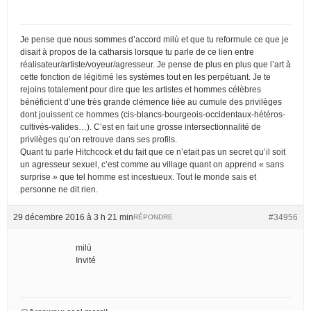
Je pense que nous sommes d’accord milù et que tu reformule ce que je
disait à propos de la catharsis lorsque tu parle de ce lien entre
réalisateur/artiste/voyeur/agresseur. Je pense de plus en plus que l’art à
cette fonction de légitimé les systèmes tout en les perpétuant. Je te
rejoins totalement pour dire que les artistes et hommes célèbres
bénéficient d’une très grande clémence liée au cumule des privilèges
dont jouissent ce hommes (cis-blancs-bourgeois-occidentaux-hétéros-
cultivés-valides…). C’est en fait une grosse intersectionnalité de
privilèges qu’on retrouve dans ses profils.
Quant tu parle Hitchcock et du fait que ce n’etait pas un secret qu’il soit
un agresseur sexuel, c’est comme au village quant on apprend « sans
surprise » que tel homme est incestueux. Tout le monde sais et
personne ne dit rien.
29 décembre 2016 à 3 h 21 min
#34956
RÉPONDRE
milù
Invité