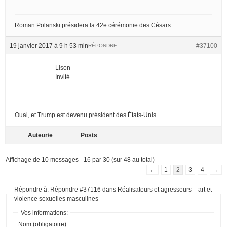
Roman Polanski présidera la 42e cérémonie des Césars.
19 janvier 2017 à 9 h 53 min
#37100
RÉPONDRE
Lison
Invité
Ouai, et Trump est devenu président des États-Unis.
Auteur/e
Posts
Affichage de 10 messages - 16 par 30 (sur 48 au total)
←
1
2
3
4
→
Répondre à: Répondre #37116 dans Réalisateurs et agresseurs – art et
violence sexuelles masculines
Vos informations:
Nom (obligatoire):