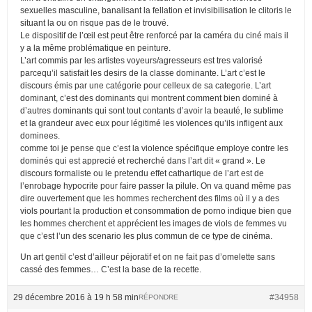
sexuelles masculine, banalisant la fellation et invisibilisation le clitoris le
situant la ou on risque pas de le trouvé.
Le dispositif de l’œil est peut être renforcé par la caméra du ciné mais il
y a la même problématique en peinture.
L’art commis par les artistes voyeurs/agresseurs est tres valorisé
parcequ’il satisfait les desirs de la classe dominante. L’art c’est le
discours émis par une catégorie pour celleux de sa categorie. L’art
dominant, c’est des dominants qui montrent comment bien dominé à
d’autres dominants qui sont tout contants d’avoir la beauté, le sublime
et la grandeur avec eux pour légitimé les violences qu’ils infligent aux
dominees.
comme toi je pense que c’est la violence spécifique employe contre les
dominés qui est apprecié et recherché dans l’art dit « grand ». Le
discours formaliste ou le pretendu effet cathartique de l’art est de
l’enrobage hypocrite pour faire passer la pilule. On va quand même pas
dire ouvertement que les hommes recherchent des films où il y a des
viols pourtant la production et consommation de porno indique bien que
les hommes cherchent et apprécient les images de viols de femmes vu
que c’est l’un des scenario les plus commun de ce type de cinéma.
Un art gentil c’est d’ailleur péjoratif et on ne fait pas d’omelette sans
cassé des femmes… C’est la base de la recette.
29 décembre 2016 à 19 h 58 min
#34958
RÉPONDRE