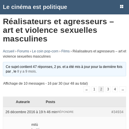
Le cinéma est politique
Réalisateurs et agresseurs –
art et violence sexuelles
masculines
Accueil
›
Forums
›
Le coin pop-corn
›
Films
›
Réalisateurs et agresseurs – art et
violence sexuelles masculines
Ce sujet contient 47 réponses, 2 ps. et a été mis à jour pour la dernière fois
par
, le
Il y a 9 mois
.
Affichage de 10 messages - 16 par 30 (sur 48 au total)
←
1
2
3
4
→
Auteur/e
Posts
26 décembre 2016 à 19 h 46 min
#34934
RÉPONDRE
milù