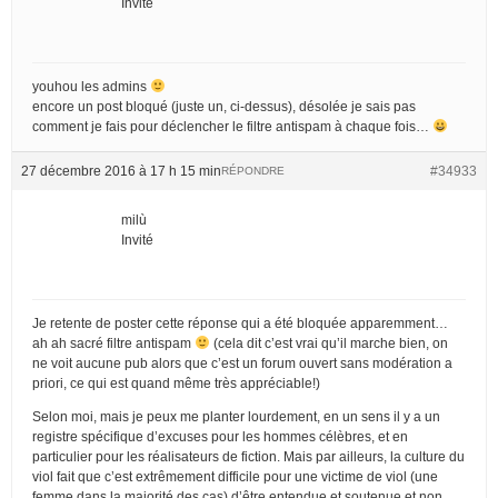
Invité
youhou les admins
encore un post bloqué (juste un, ci-dessus), désolée je sais pas
comment je fais pour déclencher le filtre antispam à chaque fois…
27 décembre 2016 à 17 h 15 min
#34933
RÉPONDRE
milù
Invité
Je retente de poster cette réponse qui a été bloquée apparemment…
ah ah sacré filtre antispam
(cela dit c’est vrai qu’il marche bien, on
ne voit aucune pub alors que c’est un forum ouvert sans modération a
priori, ce qui est quand même très appréciable!)
Selon moi, mais je peux me planter lourdement, en un sens il y a un
registre spécifique d’excuses pour les hommes célèbres, et en
particulier pour les réalisateurs de fiction. Mais par ailleurs, la culture du
viol fait que c’est extrêmement difficile pour une victime de viol (une
femme dans la majorité des cas) d’être entendue et soutenue et non