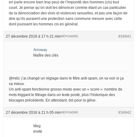
en parle encore bien trop peu) de l’impunité des hommes (cis) tout
court. Je pense qu’on doit les dénoncer comme étant un cas particulier
de la dénonciation des viols et violences sexuelles, et pas une façon de
dire qu’ils auraient une protection sans commune mesure avec celle
dont jouissent les hommes cis en général.
27 décembre 2016 à 17 h 21 min
#34941
RÉPONDRE
Arroway
Maître des clés
@milù: j’ai changé un réglage dans le filtre anti-spam, on va voir si ça
va mieux.
Un anti-spam fonctionne grosso modo avec un « score »: nombre de
mots triggant le filtrage dans un texte posté, plus l’historique des
blocages précédents. En attendant, dsl pour la gêne.
27 décembre 2016 à 21 h 05 min
#34942
RÉPONDRE
Meg
Invité