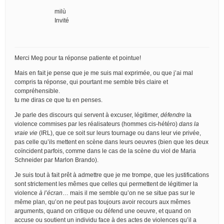
milù
Invité
Merci Meg pour ta réponse patiente et pointue!
Mais en fait je pense que je me suis mal exprimée, ou que j’ai mal
compris ta réponse, qui pourtant me semble très claire et
compréhensible.
tu me diras ce que tu en penses.
Je parle des discours qui servent à excuser, légitimer,
défendre
la
violence commises par les réalisateurs (hommes cis-hétéro)
dans la
vraie vie
(IRL), que ce soit sur leurs tournage ou dans leur vie privée,
pas celle qu’ils mettent en scène dans leurs oeuvres (bien que les deux
coïncident parfois, comme dans le cas de la scène du viol de Maria
Schneider par Marlon Brando).
Je suis tout à fait prêt à admettre que je me trompe, que les justifications
sont strictement les mêmes que celles qui permettent de légitimer la
violence
à l’écran
… mais il me semble qu’on ne se situe pas sur le
même plan, qu’on ne peut pas toujours avoir recours aux mêmes
arguments, quand on critique ou défend une oeuvre, et quand on
accuse ou soutient un individu face à des actes de violences qu’il a