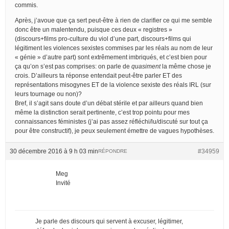
commis.
Après, j’avoue que ça sert peut-être à rien de clarifier ce qui me semble
donc être un malentendu, puisque ces deux « registres »
(discours+films pro-culture du viol d’une part, discours+films qui
légitiment les violences sexistes commises par les réals au nom de leur
« génie » d’autre part) sont extrêmement imbriqués, et c’est bien pour
ça qu’on s’est pas comprises: on parle de
quasiment
la même chose je
crois. D’ailleurs ta réponse entendait peut-être parler ET des
représentations misogynes ET de la violence sexiste des réals IRL (sur
leurs tournage ou non)?
Bref, il s’agit sans doute d’un débat stérile et par ailleurs quand bien
même la distinction serait pertinente, c’est trop pointu pour mes
connaissances féministes (j’ai pas assez réfléchi/lu/discuté sur tout ça
pour être constructif), je peux seulement émettre de vagues hypothèses.
30 décembre 2016 à 9 h 03 min
#34959
RÉPONDRE
Meg
Invité
Je parle des discours qui servent à excuser, légitimer,