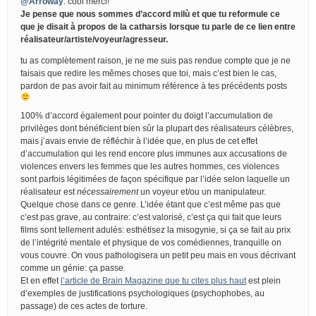
@Arroway
: cool merci!
Je pense que nous sommes d’accord milù et que tu reformule ce
que je disait à propos de la catharsis lorsque tu parle de ce lien entre
réalisateur/artiste/voyeur/agresseur.
tu as complètement raison, je ne me suis pas rendue compte que je ne
faisais que redire les mêmes choses que toi, mais c’est bien le cas,
pardon de pas avoir fait au minimum référence à tes précédents posts
100% d’accord également pour pointer du doigt l’accumulation de
privilèges dont bénéficient bien sûr la plupart des réalisateurs célèbres,
mais j’avais envie de réfléchir à l’idée que, en plus de cet effet
d’accumulation qui les rend encore plus immunes aux accusations de
violences envers les femmes que les autres hommes, ces violences
sont parfois légitimées de façon spécifique par l’idée selon laquelle un
réalisateur est
nécessairement
un voyeur et/ou un manipulateur.
Quelque chose dans ce genre. L’idée étant que c’est même pas que
c’est pas grave, au contraire: c’est valorisé, c’est ça qui fait que leurs
films sont tellement adulés: esthétisez la misogynie, si ça se fait au prix
de l’intégrité mentale et physique de vos comédiennes, tranquille on
vous couvre. On vous pathologisera un petit peu mais en vous décrivant
comme un génie: ça passe.
Et en effet
l’article de Brain Magazine que tu cites plus haut
est plein
d’exemples de justifications psychologiques (psychophobes, au
passage) de ces actes de torture.