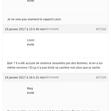
Invité
Je ne voie pas vraiment le rapport Lison.
19 janvier 2017 à 13 h 46 min
#37102
RÉPONDRE
Lison
Invité
Bah ? Il a été accusé de violence sexuelles par des femmes, et en a lui-
même reconnu ! Et ça n’a pas brisé sa carrière non plus que je sache.
19 janvier 2017 à 16 h 31 min
#37105
RÉPONDRE
Meg
Invité