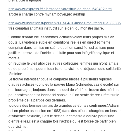
bref article d’époque
http://www.lexpress.fr/informations/arestrup-de-choc_649492.html
article à charge contre myriam boyer,pro aestrup
http://www.liberation.fr/portrait/2007/04/10/lassez-moi-tranquille_89886
très complaisant mais instructif sur le déni du monstre sacré.
Comme d’habitude les femmes victimes voient leurs propos mis en
doute. La violence subie en conditions réelles en direct et même
comprise dans la mise en scène que l’on sanctifie, est utilisée pour
justifier le renvoi de l’actrice qui lutte pour son intégrité physique et
morale.
on réutilise le vieil alibi des autres collègues femmes qui n’ont jamais
eu de problèmes,pour mieux isoler la victime et déjouer toute solidarité
féminine.
Je trouve intéressant que le coupable blesse à plusieurs reprises
d’autres actrices (dont feu la pauvre Maria Schneider, cas d’école) sur
des tournages, toujours dans un souci de vérité, et trouve des médias
pour protester de sa bonne foi sans que l’ on sente de recul réel sur le
problème de la part de ces derniers.
toujours des femmes.jamais de grandes célébrités confirmées( Adjani
est en pleine ascension en 1983),dans des pièces chargées en tension
et violence sexuelle, il est le décideur et maitre d’oeuvre pour l’une
d’entre elles.c’est à chaque fois l’actrice qui est forcée de partir bien
que victime.