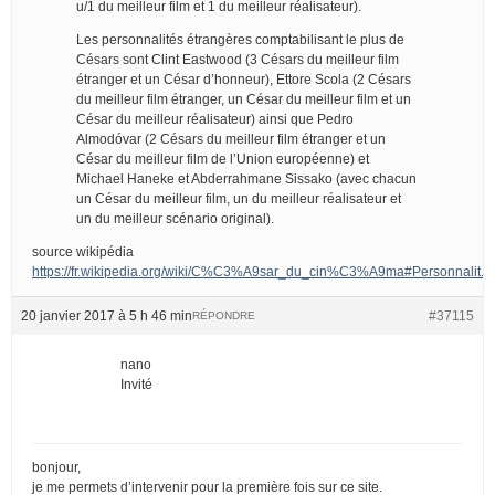
u/1 du meilleur film et 1 du meilleur réalisateur).
Les personnalités étrangères comptabilisant le plus de
Césars sont Clint Eastwood (3 Césars du meilleur film
étranger et un César d’honneur), Ettore Scola (2 Césars
du meilleur film étranger, un César du meilleur film et un
César du meilleur réalisateur) ainsi que Pedro
Almodóvar (2 Césars du meilleur film étranger et un
César du meilleur film de l’Union européenne) et
Michael Haneke et Abderrahmane Sissako (avec chacun
un César du meilleur film, un du meilleur réalisateur et
un du meilleur scénario original).
source wikipédia
https://fr.wikipedia.org/wiki/C%C3%A9sar_du_cin%C3%A9ma#Personnalit.
20 janvier 2017 à 5 h 46 min
#37115
RÉPONDRE
nano
Invité
bonjour,
je me permets d’intervenir pour la première fois sur ce site.