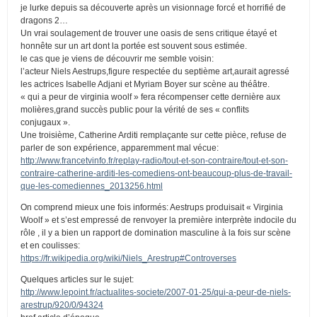
je lurke depuis sa découverte après un visionnage forcé et horrifié de
dragons 2…
Un vrai soulagement de trouver une oasis de sens critique étayé et
honnête sur un art dont la portée est souvent sous estimée.
le cas que je viens de découvrir me semble voisin:
l’acteur Niels Aestrups,figure respectée du septième art,aurait agressé
les actrices Isabelle Adjani et Myriam Boyer sur scène au théâtre.
« qui a peur de virginia woolf » fera récompenser cette dernière aux
molières,grand succès public pour la vérité de ses « conflits
conjugaux ».
Une troisième, Catherine Arditi remplaçante sur cette pièce, refuse de
parler de son expérience, apparemment mal vécue:
http://www.francetvinfo.fr/replay-radio/tout-et-son-contraire/tout-et-son-
contraire-catherine-arditi-les-comediens-ont-beaucoup-plus-de-travail-
que-les-comediennes_2013256.html
On comprend mieux une fois informés: Aestrups produisait « Virginia
Woolf » et s’est empressé de renvoyer la première interprète indocile du
rôle , il y a bien un rapport de domination masculine à la fois sur scène
et en coulisses:
https://fr.wikipedia.org/wiki/Niels_Arestrup#Controverses
Quelques articles sur le sujet:
http://www.lepoint.fr/actualites-societe/2007-01-25/qui-a-peur-de-niels-
arestrup/920/0/94324