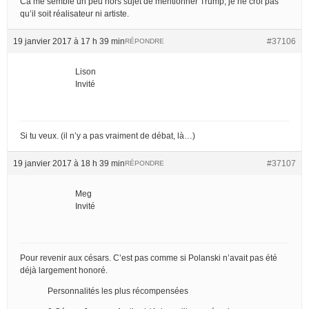
Ca me semble un peu hors sujet de mentionner Trump, je ne croi pas
qu’il soit réalisateur ni artiste.
19 janvier 2017 à 17 h 39 min
#37106
RÉPONDRE
Lison
Invité
Si tu veux. (il n’y a pas vraiment de débat, là…)
19 janvier 2017 à 18 h 39 min
#37107
RÉPONDRE
Meg
Invité
Pour revenir aux césars. C’est pas comme si Polanski n’avait pas été
déjà largement honoré.
Personnalités les plus récompensées