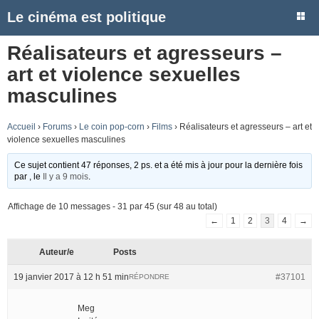
Le cinéma est politique
Réalisateurs et agresseurs –
art et violence sexuelles
masculines
Accueil
›
Forums
›
Le coin pop-corn
›
Films
›
Réalisateurs et agresseurs – art et
violence sexuelles masculines
Ce sujet contient 47 réponses, 2 ps. et a été mis à jour pour la dernière fois
par
, le
Il y a 9 mois
.
Affichage de 10 messages - 31 par 45 (sur 48 au total)
←
1
2
3
4
→
Auteur/e
Posts
19 janvier 2017 à 12 h 51 min
#37101
RÉPONDRE
Meg