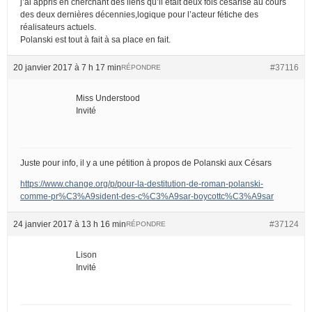
j’ai appris en cherchant des liens qu’il était deux fois césarisé au cours
des deux dernières décennies,logique pour l’acteur fétiche des
réalisateurs actuels.
Polanski est tout à fait à sa place en fait.
20 janvier 2017 à 7 h 17 min
#37116
RÉPONDRE
Miss Understood
Invité
Juste pour info, il y a une pétition à propos de Polanski aux Césars
https://www.change.org/p/pour-la-destitution-de-roman-polanski-
comme-pr%C3%A9sident-des-c%C3%A9sar-boycottc%C3%A9sar
24 janvier 2017 à 13 h 16 min
#37124
RÉPONDRE
Lison
Invité