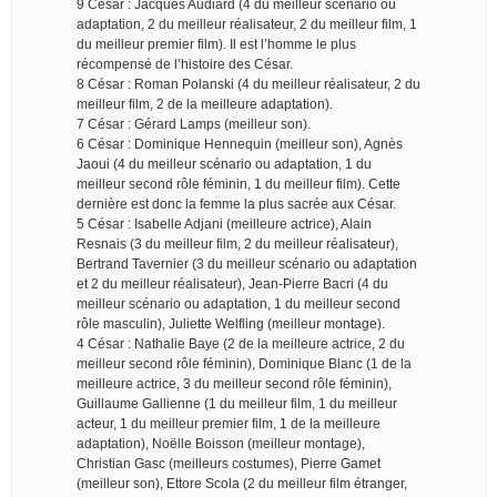
9 César : Jacques Audiard (4 du meilleur scénario ou
adaptation, 2 du meilleur réalisateur, 2 du meilleur film, 1
du meilleur premier film). Il est l’homme le plus
récompensé de l’histoire des César.
8 César : Roman Polanski (4 du meilleur réalisateur, 2 du
meilleur film, 2 de la meilleure adaptation).
7 César : Gérard Lamps (meilleur son).
6 César : Dominique Hennequin (meilleur son), Agnès
Jaoui (4 du meilleur scénario ou adaptation, 1 du
meilleur second rôle féminin, 1 du meilleur film). Cette
dernière est donc la femme la plus sacrée aux César.
5 César : Isabelle Adjani (meilleure actrice), Alain
Resnais (3 du meilleur film, 2 du meilleur réalisateur),
Bertrand Tavernier (3 du meilleur scénario ou adaptation
et 2 du meilleur réalisateur), Jean-Pierre Bacri (4 du
meilleur scénario ou adaptation, 1 du meilleur second
rôle masculin), Juliette Welfling (meilleur montage).
4 César : Nathalie Baye (2 de la meilleure actrice, 2 du
meilleur second rôle féminin), Dominique Blanc (1 de la
meilleure actrice, 3 du meilleur second rôle féminin),
Guillaume Gallienne (1 du meilleur film, 1 du meilleur
acteur, 1 du meilleur premier film, 1 de la meilleure
adaptation), Noëlle Boisson (meilleur montage),
Christian Gasc (meilleurs costumes), Pierre Gamet
(meilleur son), Ettore Scola (2 du meilleur film étranger,