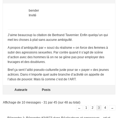
bender
Invité
J’aime beaucoup la citation de Bertrand Tavernier. Enfin quelqu’un qui
met les choses à plat sans aucune ambiguïté.
A propos d’ambiguïté par « souci du réalisme » on force des femmes à
subir des agressions sexuelles. Par contre quand il s’agit de scène
d’action avec des hommes là on ne se gène pas pour employer des
trucages et des doublures.
Bref ça sent l’alibi pseudo-culturelle juste pour se « payer » des jeunes
actrices. Dans n’importe quel autre branche d’activité on appelle de
l’abus de pouvoir. Mais là comme c’est de l’ART.
Auteur/e
Posts
Affichage de 10 messages - 31 par 45 (sur 48 au total)
←
1
2
3
4
→
Répondre à: Répondre #34873 dans Réalisateurs et agresseurs – art et