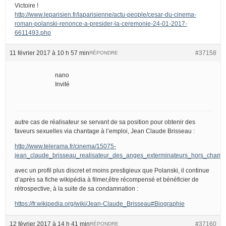
Victoire !
http://www.leparisien.fr/laparisienne/actu-people/cesar-du-cinema-
roman-polanski-renonce-a-presider-la-ceremonie-24-01-2017-
6611493.php
11 février 2017 à 10 h 57 min
#37158
RÉPONDRE
nano
Invité
autre cas de réalisateur se servant de sa position pour obtenir des
faveurs sexuelles via chantage à l’emploi, Jean Claude Brisseau :
http://www.telerama.fr/cinema/15075-
jean_claude_brisseau_realisateur_des_anges_exterminateurs_hors_champ
avec un profil plus discret et moins prestigieux que Polanski, il continue
d’après sa fiche wikipédia à filmer,être récompensé et bénéficier de
rétrospective, à la suite de sa condamnation :
https://fr.wikipedia.org/wiki/Jean-Claude_Brisseau#Biographie
12 février 2017 à 14 h 41 min
#37160
RÉPONDRE