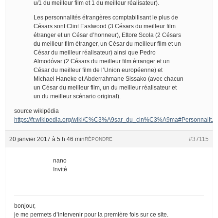
u/1 du meilleur film et 1 du meilleur réalisateur).
Les personnalités étrangères comptabilisant le plus de
Césars sont Clint Eastwood (3 Césars du meilleur film
étranger et un César d’honneur), Ettore Scola (2 Césars
du meilleur film étranger, un César du meilleur film et un
César du meilleur réalisateur) ainsi que Pedro
Almodóvar (2 Césars du meilleur film étranger et un
César du meilleur film de l’Union européenne) et
Michael Haneke et Abderrahmane Sissako (avec chacun
un César du meilleur film, un du meilleur réalisateur et
un du meilleur scénario original).
source wikipédia
https://fr.wikipedia.org/wiki/C%C3%A9sar_du_cin%C3%A9ma#Personnalit.
20 janvier 2017 à 5 h 46 min
#37115
RÉPONDRE
nano
Invité
bonjour,
je me permets d’intervenir pour la première fois sur ce site.