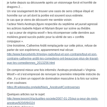
je lurke depuis sa découverte après un visionnage forcé et horrifié de
dragons 2…
Un vrai soulagement de trouver une oasis de sens critique étayé et
honnête sur un art dont la portée est souvent sous estimée.
le cas que je viens de découvrir me semble voisin:
l’acteur Niels Aestrups,figure respectée du septième art,aurait agressé
les actrices Isabelle Adjani et Myriam Boyer sur scène au théâtre.
« qui a peur de virginia woolf » fera récompenser cette dernière aux
molières,grand succès public pour la vérité de ses « conflits
conjugaux ».
Une troisième, Catherine Arditi remplaçante sur cette pièce, refuse de
parler de son expérience, apparemment mal vécue:
http://www.francetvinfo.fr/replay-radio/tout-et-son-contraire/tout-et-son-
contraire-catherine-arditi-les-comediens-ont-beaucoup-plus-de-travail-
que-les-comediennes_2013256.html
On comprend mieux une fois informés: Aestrups produisait « Virginia
Woolf » et s’est empressé de renvoyer la première interprète indocile du
rôle , il y a bien un rapport de domination masculine à la fois sur scène
et en coulisses:
https://fr.wikipedia.org/wiki/Niels_Arestrup#Controverses
Quelques articles sur le sujet:
http://www.lepoint.fr/actualites-societe/2007-01-25/qui-a-peur-de-niels-
arestrup/920/0/94324