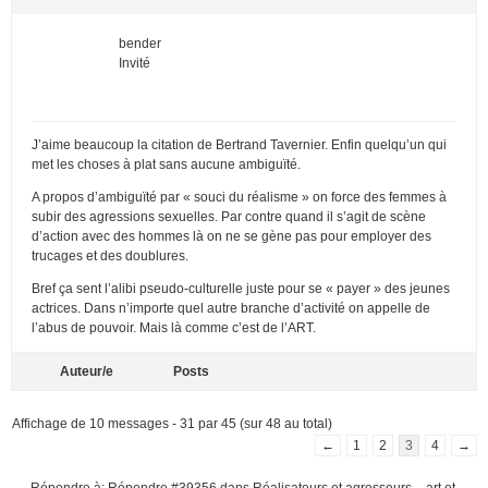
bender
Invité
J’aime beaucoup la citation de Bertrand Tavernier. Enfin quelqu’un qui
met les choses à plat sans aucune ambiguïté.
A propos d’ambiguïté par « souci du réalisme » on force des femmes à
subir des agressions sexuelles. Par contre quand il s’agit de scène
d’action avec des hommes là on ne se gène pas pour employer des
trucages et des doublures.
Bref ça sent l’alibi pseudo-culturelle juste pour se « payer » des jeunes
actrices. Dans n’importe quel autre branche d’activité on appelle de
l’abus de pouvoir. Mais là comme c’est de l’ART.
Auteur/e
Posts
Affichage de 10 messages - 31 par 45 (sur 48 au total)
←
1
2
3
4
→
Répondre à: Répondre #39356 dans Réalisateurs et agresseurs – art et