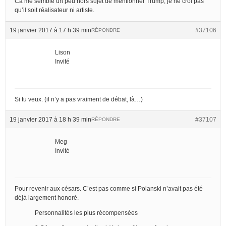
Ca me semble un peu hors sujet de mentionner Trump, je ne croi pas
qu’il soit réalisateur ni artiste.
19 janvier 2017 à 17 h 39 min
#37106
RÉPONDRE
Lison
Invité
Si tu veux. (il n’y a pas vraiment de débat, là…)
19 janvier 2017 à 18 h 39 min
#37107
RÉPONDRE
Meg
Invité
Pour revenir aux césars. C’est pas comme si Polanski n’avait pas été
déjà largement honoré.
Personnalités les plus récompensées