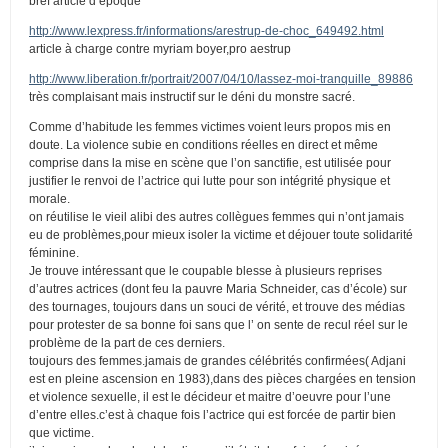
bref article d’époque
http://www.lexpress.fr/informations/arestrup-de-choc_649492.html
article à charge contre myriam boyer,pro aestrup
http://www.liberation.fr/portrait/2007/04/10/lassez-moi-tranquille_89886
très complaisant mais instructif sur le déni du monstre sacré.
Comme d’habitude les femmes victimes voient leurs propos mis en
doute. La violence subie en conditions réelles en direct et même
comprise dans la mise en scène que l’on sanctifie, est utilisée pour
justifier le renvoi de l’actrice qui lutte pour son intégrité physique et
morale.
on réutilise le vieil alibi des autres collègues femmes qui n’ont jamais
eu de problèmes,pour mieux isoler la victime et déjouer toute solidarité
féminine.
Je trouve intéressant que le coupable blesse à plusieurs reprises
d’autres actrices (dont feu la pauvre Maria Schneider, cas d’école) sur
des tournages, toujours dans un souci de vérité, et trouve des médias
pour protester de sa bonne foi sans que l’ on sente de recul réel sur le
problème de la part de ces derniers.
toujours des femmes.jamais de grandes célébrités confirmées( Adjani
est en pleine ascension en 1983),dans des pièces chargées en tension
et violence sexuelle, il est le décideur et maitre d’oeuvre pour l’une
d’entre elles.c’est à chaque fois l’actrice qui est forcée de partir bien
que victime.