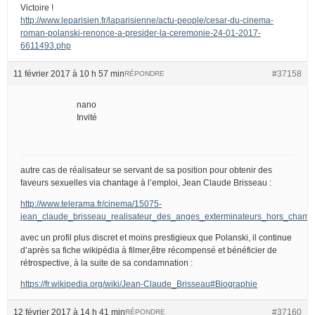
Victoire !
http://www.leparisien.fr/laparisienne/actu-people/cesar-du-cinema-
roman-polanski-renonce-a-presider-la-ceremonie-24-01-2017-
6611493.php
11 février 2017 à 10 h 57 min
#37158
RÉPONDRE
nano
Invité
autre cas de réalisateur se servant de sa position pour obtenir des
faveurs sexuelles via chantage à l’emploi, Jean Claude Brisseau :
http://www.telerama.fr/cinema/15075-
jean_claude_brisseau_realisateur_des_anges_exterminateurs_hors_champ
avec un profil plus discret et moins prestigieux que Polanski, il continue
d’après sa fiche wikipédia à filmer,être récompensé et bénéficier de
rétrospective, à la suite de sa condamnation :
https://fr.wikipedia.org/wiki/Jean-Claude_Brisseau#Biographie
12 février 2017 à 14 h 41 min
#37160
RÉPONDRE