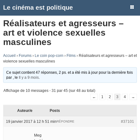
Le cinéma est politique
Réalisateurs et agresseurs –
art et violence sexuelles
masculines
Accueil
›
Forums
›
Le coin pop-corn
›
Films
›
Réalisateurs et agresseurs – art et
violence sexuelles masculines
Ce sujet contient 47 réponses, 2 ps. et a été mis à jour pour la dernière fois
par
, le
Il y a 9 mois
.
Affichage de 10 messages - 31 par 45 (sur 48 au total)
←
1
2
3
4
→
Auteur/e
Posts
19 janvier 2017 à 12 h 51 min
#37101
RÉPONDRE
Meg