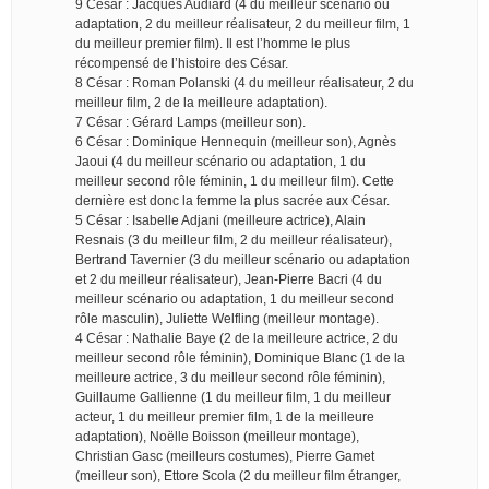
9 César : Jacques Audiard (4 du meilleur scénario ou
adaptation, 2 du meilleur réalisateur, 2 du meilleur film, 1
du meilleur premier film). Il est l’homme le plus
récompensé de l’histoire des César.
8 César : Roman Polanski (4 du meilleur réalisateur, 2 du
meilleur film, 2 de la meilleure adaptation).
7 César : Gérard Lamps (meilleur son).
6 César : Dominique Hennequin (meilleur son), Agnès
Jaoui (4 du meilleur scénario ou adaptation, 1 du
meilleur second rôle féminin, 1 du meilleur film). Cette
dernière est donc la femme la plus sacrée aux César.
5 César : Isabelle Adjani (meilleure actrice), Alain
Resnais (3 du meilleur film, 2 du meilleur réalisateur),
Bertrand Tavernier (3 du meilleur scénario ou adaptation
et 2 du meilleur réalisateur), Jean-Pierre Bacri (4 du
meilleur scénario ou adaptation, 1 du meilleur second
rôle masculin), Juliette Welfling (meilleur montage).
4 César : Nathalie Baye (2 de la meilleure actrice, 2 du
meilleur second rôle féminin), Dominique Blanc (1 de la
meilleure actrice, 3 du meilleur second rôle féminin),
Guillaume Gallienne (1 du meilleur film, 1 du meilleur
acteur, 1 du meilleur premier film, 1 de la meilleure
adaptation), Noëlle Boisson (meilleur montage),
Christian Gasc (meilleurs costumes), Pierre Gamet
(meilleur son), Ettore Scola (2 du meilleur film étranger,