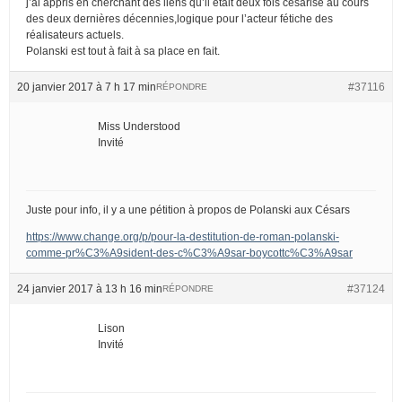
j’ai appris en cherchant des liens qu’il était deux fois césarisé au cours
des deux dernières décennies,logique pour l’acteur fétiche des
réalisateurs actuels.
Polanski est tout à fait à sa place en fait.
20 janvier 2017 à 7 h 17 min
#37116
RÉPONDRE
Miss Understood
Invité
Juste pour info, il y a une pétition à propos de Polanski aux Césars
https://www.change.org/p/pour-la-destitution-de-roman-polanski-
comme-pr%C3%A9sident-des-c%C3%A9sar-boycottc%C3%A9sar
24 janvier 2017 à 13 h 16 min
#37124
RÉPONDRE
Lison
Invité