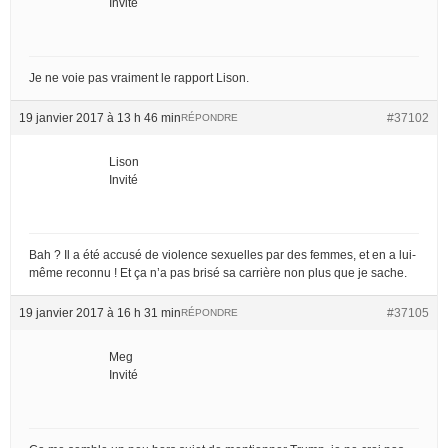
Invité
Je ne voie pas vraiment le rapport Lison.
19 janvier 2017 à 13 h 46 min
#37102
RÉPONDRE
Lison
Invité
Bah ? Il a été accusé de violence sexuelles par des femmes, et en a lui-
même reconnu ! Et ça n’a pas brisé sa carrière non plus que je sache.
19 janvier 2017 à 16 h 31 min
#37105
RÉPONDRE
Meg
Invité