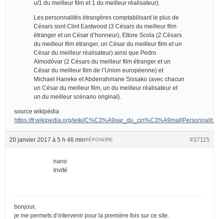
u/1 du meilleur film et 1 du meilleur réalisateur).
Les personnalités étrangères comptabilisant le plus de
Césars sont Clint Eastwood (3 Césars du meilleur film
étranger et un César d’honneur), Ettore Scola (2 Césars
du meilleur film étranger, un César du meilleur film et un
César du meilleur réalisateur) ainsi que Pedro
Almodóvar (2 Césars du meilleur film étranger et un
César du meilleur film de l’Union européenne) et
Michael Haneke et Abderrahmane Sissako (avec chacun
un César du meilleur film, un du meilleur réalisateur et
un du meilleur scénario original).
source wikipédia
https://fr.wikipedia.org/wiki/C%C3%A9sar_du_cin%C3%A9ma#Personnalit.
20 janvier 2017 à 5 h 46 min
#37115
RÉPONDRE
nano
Invité
bonjour,
je me permets d’intervenir pour la première fois sur ce site.