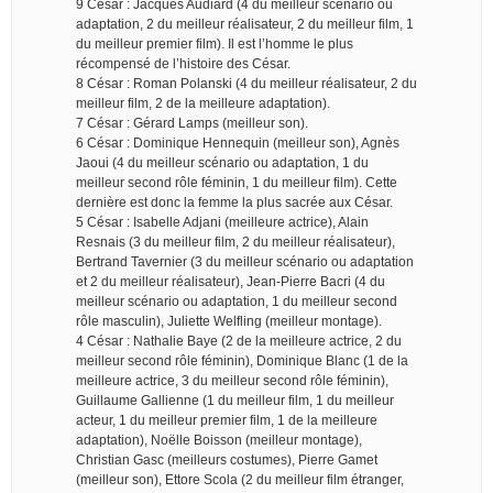
9 César : Jacques Audiard (4 du meilleur scénario ou
adaptation, 2 du meilleur réalisateur, 2 du meilleur film, 1
du meilleur premier film). Il est l’homme le plus
récompensé de l’histoire des César.
8 César : Roman Polanski (4 du meilleur réalisateur, 2 du
meilleur film, 2 de la meilleure adaptation).
7 César : Gérard Lamps (meilleur son).
6 César : Dominique Hennequin (meilleur son), Agnès
Jaoui (4 du meilleur scénario ou adaptation, 1 du
meilleur second rôle féminin, 1 du meilleur film). Cette
dernière est donc la femme la plus sacrée aux César.
5 César : Isabelle Adjani (meilleure actrice), Alain
Resnais (3 du meilleur film, 2 du meilleur réalisateur),
Bertrand Tavernier (3 du meilleur scénario ou adaptation
et 2 du meilleur réalisateur), Jean-Pierre Bacri (4 du
meilleur scénario ou adaptation, 1 du meilleur second
rôle masculin), Juliette Welfling (meilleur montage).
4 César : Nathalie Baye (2 de la meilleure actrice, 2 du
meilleur second rôle féminin), Dominique Blanc (1 de la
meilleure actrice, 3 du meilleur second rôle féminin),
Guillaume Gallienne (1 du meilleur film, 1 du meilleur
acteur, 1 du meilleur premier film, 1 de la meilleure
adaptation), Noëlle Boisson (meilleur montage),
Christian Gasc (meilleurs costumes), Pierre Gamet
(meilleur son), Ettore Scola (2 du meilleur film étranger,