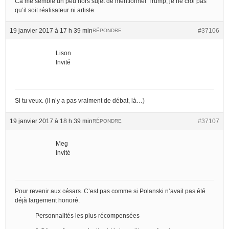
Ca me semble un peu hors sujet de mentionner Trump, je ne croi pas
qu’il soit réalisateur ni artiste.
19 janvier 2017 à 17 h 39 min
#37106
RÉPONDRE
Lison
Invité
Si tu veux. (il n’y a pas vraiment de débat, là…)
19 janvier 2017 à 18 h 39 min
#37107
RÉPONDRE
Meg
Invité
Pour revenir aux césars. C’est pas comme si Polanski n’avait pas été
déjà largement honoré.
Personnalités les plus récompensées