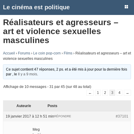
Le cinéma est politique
Réalisateurs et agresseurs –
art et violence sexuelles
masculines
Accueil
›
Forums
›
Le coin pop-corn
›
Films
›
Réalisateurs et agresseurs – art et
violence sexuelles masculines
Ce sujet contient 47 réponses, 2 ps. et a été mis à jour pour la dernière fois
par
, le
Il y a 9 mois
.
Affichage de 10 messages - 31 par 45 (sur 48 au total)
←
1
2
3
4
→
Auteur/e
Posts
19 janvier 2017 à 12 h 51 min
#37101
RÉPONDRE
Meg