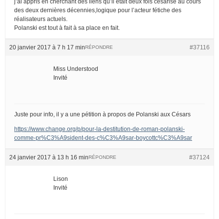
j’ai appris en cherchant des liens qu’il était deux fois césarisé au cours
des deux dernières décennies,logique pour l’acteur fétiche des
réalisateurs actuels.
Polanski est tout à fait à sa place en fait.
20 janvier 2017 à 7 h 17 min
#37116
RÉPONDRE
Miss Understood
Invité
Juste pour info, il y a une pétition à propos de Polanski aux Césars
https://www.change.org/p/pour-la-destitution-de-roman-polanski-
comme-pr%C3%A9sident-des-c%C3%A9sar-boycottc%C3%A9sar
24 janvier 2017 à 13 h 16 min
#37124
RÉPONDRE
Lison
Invité