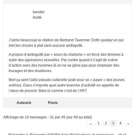
bender
Invité
J’aime beaucoup la citation de Bertrand Tavernier. Enfin quelqu’un qui
met les choses à plat sans aucune ambiguïté.
A propos d’ambiguïté par « souci du réalisme » on force des femmes à
subir des agressions sexuelles. Par contre quand il s’agit de scène
d’action avec des hommes là on ne se gène pas pour employer des
trucages et des doublures.
Bref ça sent l’alibi pseudo-culturelle juste pour se « payer » des jeunes
actrices. Dans n’importe quel autre branche d’activité on appelle de
l’abus de pouvoir. Mais là comme c’est de l’ART.
Auteur/e
Posts
Affichage de 10 messages - 31 par 45 (sur 48 au total)
←
1
2
3
4
→
Répondre à: Répondre #39358 dans Réalisateurs et agresseurs – art et