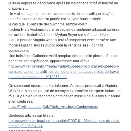
je lurke depuis sa découverte après un visionnage forcé et horrifié de
dragons 2…
Un vrai soulagement de trouver une oasis de sens critique étayé et
honnête sur un art dont la portée est souvent sous estimée.
le cas que je viens de découvrir me semble voisin:
l’acteur Niels Aestrups,figure respectée du septième art,aurait agressé
les actrices Isabelle Adjani et Myriam Boyer sur scène au théâtre.
« qui a peur de virginia woolf » fera récompenser cette dernière aux
molières,grand succès public pour la vérité de ses « conflits
conjugaux ».
Une troisième, Catherine Arditi remplaçante sur cette pièce, refuse de
parler de son expérience, apparemment mal vécue:
http://www.francetvinfo.fr/replay-radio/tout-et-son-contraire/tout-et-son-
contraire-catherine-arditi-les-comediens-ont-beaucoup-plus-de-travail-
que-les-comediennes_2013256.html
On comprend mieux une fois informés: Aestrups produisait « Virginia
Woolf » et s’est empressé de renvoyer la première interprète indocile du
rôle , il y a bien un rapport de domination masculine à la fois sur scène
et en coulisses:
https://fr.wikipedia.org/wiki/Niels_Arestrup#Controverses
Quelques articles sur le sujet:
http://www.lepoint.fr/actualites-societe/2007-01-25/qui-a-peur-de-niels-
arestrup/920/0/94324