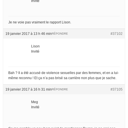
Invité
Je ne voie pas vraiment le rapport Lison.
19 janvier 2017 à 13 h 46 min
#37102
RÉPONDRE
Lison
Invité
Bah ? Il a été accusé de violence sexuelles par des femmes, et en a lui-
même reconnu ! Et ça n’a pas brisé sa carrière non plus que je sache.
19 janvier 2017 à 16 h 31 min
#37105
RÉPONDRE
Meg
Invité