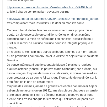
bref article d’époque
http://www.lexpress.fr/informations/arestrup-de-choc_649492.html
article à charge contre myriam boyer,pro aestrup
http://www.liberation.fr/portrait/2007/04/10/lassez-moi-tranquille_89886
très complaisant mais instructif sur le déni du monstre sacré.
Comme d’habitude les femmes victimes voient leurs propos mis en
doute. La violence subie en conditions réelles en direct et même
comprise dans la mise en scène que l’on sanctifie, est utilisée pour
justifier le renvoi de l’actrice qui lutte pour son intégrité physique et
morale.
on réutilise le vieil alibi des autres collègues femmes qui n’ont jamais
eu de problèmes,pour mieux isoler la victime et déjouer toute solidarité
féminine.
Je trouve intéressant que le coupable blesse à plusieurs reprises
d’autres actrices (dont feu la pauvre Maria Schneider, cas d’école) sur
des tournages, toujours dans un souci de vérité, et trouve des médias
pour protester de sa bonne foi sans que l’ on sente de recul réel sur le
problème de la part de ces derniers.
toujours des femmes.jamais de grandes célébrités confirmées( Adjani
est en pleine ascension en 1983),dans des pièces chargées en tension
et violence sexuelle, il est le décideur et maitre d’oeuvre pour l’une
d’entre elles.c’est à chaque fois l’actrice qui est forcée de partir bien
que victime.