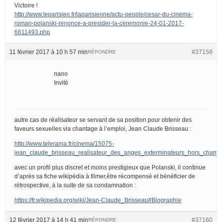
Victoire !
http://www.leparisien.fr/laparisienne/actu-people/cesar-du-cinema-
roman-polanski-renonce-a-presider-la-ceremonie-24-01-2017-
6611493.php
11 février 2017 à 10 h 57 min
#37158
RÉPONDRE
nano
Invité
autre cas de réalisateur se servant de sa position pour obtenir des
faveurs sexuelles via chantage à l’emploi, Jean Claude Brisseau :
http://www.telerama.fr/cinema/15075-
jean_claude_brisseau_realisateur_des_anges_exterminateurs_hors_champ
avec un profil plus discret et moins prestigieux que Polanski, il continue
d’après sa fiche wikipédia à filmer,être récompensé et bénéficier de
rétrospective, à la suite de sa condamnation :
https://fr.wikipedia.org/wiki/Jean-Claude_Brisseau#Biographie
12 février 2017 à 14 h 41 min
#37160
RÉPONDRE