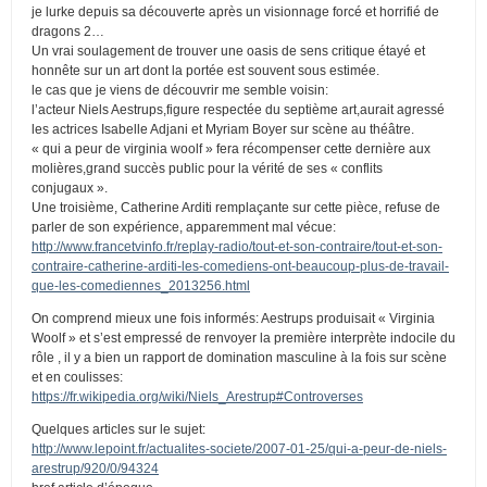
je lurke depuis sa découverte après un visionnage forcé et horrifié de
dragons 2…
Un vrai soulagement de trouver une oasis de sens critique étayé et
honnête sur un art dont la portée est souvent sous estimée.
le cas que je viens de découvrir me semble voisin:
l’acteur Niels Aestrups,figure respectée du septième art,aurait agressé
les actrices Isabelle Adjani et Myriam Boyer sur scène au théâtre.
« qui a peur de virginia woolf » fera récompenser cette dernière aux
molières,grand succès public pour la vérité de ses « conflits
conjugaux ».
Une troisième, Catherine Arditi remplaçante sur cette pièce, refuse de
parler de son expérience, apparemment mal vécue:
http://www.francetvinfo.fr/replay-radio/tout-et-son-contraire/tout-et-son-
contraire-catherine-arditi-les-comediens-ont-beaucoup-plus-de-travail-
que-les-comediennes_2013256.html
On comprend mieux une fois informés: Aestrups produisait « Virginia
Woolf » et s’est empressé de renvoyer la première interprète indocile du
rôle , il y a bien un rapport de domination masculine à la fois sur scène
et en coulisses:
https://fr.wikipedia.org/wiki/Niels_Arestrup#Controverses
Quelques articles sur le sujet:
http://www.lepoint.fr/actualites-societe/2007-01-25/qui-a-peur-de-niels-
arestrup/920/0/94324