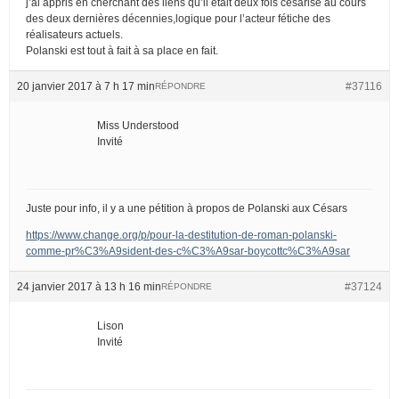
j’ai appris en cherchant des liens qu’il était deux fois césarisé au cours
des deux dernières décennies,logique pour l’acteur fétiche des
réalisateurs actuels.
Polanski est tout à fait à sa place en fait.
20 janvier 2017 à 7 h 17 min
#37116
RÉPONDRE
Miss Understood
Invité
Juste pour info, il y a une pétition à propos de Polanski aux Césars
https://www.change.org/p/pour-la-destitution-de-roman-polanski-
comme-pr%C3%A9sident-des-c%C3%A9sar-boycottc%C3%A9sar
24 janvier 2017 à 13 h 16 min
#37124
RÉPONDRE
Lison
Invité