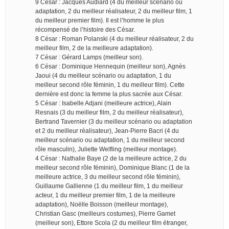
9 César : Jacques Audiard (4 du meilleur scénario ou
adaptation, 2 du meilleur réalisateur, 2 du meilleur film, 1
du meilleur premier film). Il est l’homme le plus
récompensé de l’histoire des César.
8 César : Roman Polanski (4 du meilleur réalisateur, 2 du
meilleur film, 2 de la meilleure adaptation).
7 César : Gérard Lamps (meilleur son).
6 César : Dominique Hennequin (meilleur son), Agnès
Jaoui (4 du meilleur scénario ou adaptation, 1 du
meilleur second rôle féminin, 1 du meilleur film). Cette
dernière est donc la femme la plus sacrée aux César.
5 César : Isabelle Adjani (meilleure actrice), Alain
Resnais (3 du meilleur film, 2 du meilleur réalisateur),
Bertrand Tavernier (3 du meilleur scénario ou adaptation
et 2 du meilleur réalisateur), Jean-Pierre Bacri (4 du
meilleur scénario ou adaptation, 1 du meilleur second
rôle masculin), Juliette Welfling (meilleur montage).
4 César : Nathalie Baye (2 de la meilleure actrice, 2 du
meilleur second rôle féminin), Dominique Blanc (1 de la
meilleure actrice, 3 du meilleur second rôle féminin),
Guillaume Gallienne (1 du meilleur film, 1 du meilleur
acteur, 1 du meilleur premier film, 1 de la meilleure
adaptation), Noëlle Boisson (meilleur montage),
Christian Gasc (meilleurs costumes), Pierre Gamet
(meilleur son), Ettore Scola (2 du meilleur film étranger,