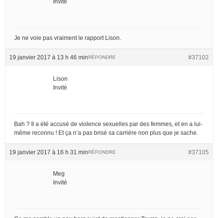
Invité
Je ne voie pas vraiment le rapport Lison.
19 janvier 2017 à 13 h 46 min
#37102
RÉPONDRE
Lison
Invité
Bah ? Il a été accusé de violence sexuelles par des femmes, et en a lui-
même reconnu ! Et ça n’a pas brisé sa carrière non plus que je sache.
19 janvier 2017 à 16 h 31 min
#37105
RÉPONDRE
Meg
Invité