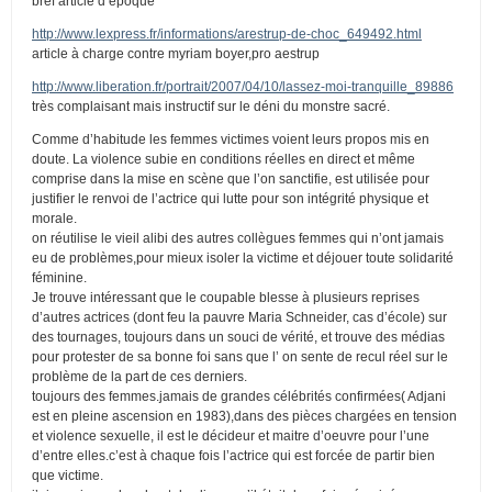
bref article d’époque
http://www.lexpress.fr/informations/arestrup-de-choc_649492.html
article à charge contre myriam boyer,pro aestrup
http://www.liberation.fr/portrait/2007/04/10/lassez-moi-tranquille_89886
très complaisant mais instructif sur le déni du monstre sacré.
Comme d’habitude les femmes victimes voient leurs propos mis en
doute. La violence subie en conditions réelles en direct et même
comprise dans la mise en scène que l’on sanctifie, est utilisée pour
justifier le renvoi de l’actrice qui lutte pour son intégrité physique et
morale.
on réutilise le vieil alibi des autres collègues femmes qui n’ont jamais
eu de problèmes,pour mieux isoler la victime et déjouer toute solidarité
féminine.
Je trouve intéressant que le coupable blesse à plusieurs reprises
d’autres actrices (dont feu la pauvre Maria Schneider, cas d’école) sur
des tournages, toujours dans un souci de vérité, et trouve des médias
pour protester de sa bonne foi sans que l’ on sente de recul réel sur le
problème de la part de ces derniers.
toujours des femmes.jamais de grandes célébrités confirmées( Adjani
est en pleine ascension en 1983),dans des pièces chargées en tension
et violence sexuelle, il est le décideur et maitre d’oeuvre pour l’une
d’entre elles.c’est à chaque fois l’actrice qui est forcée de partir bien
que victime.