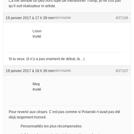
Ca me semble un peu hors sujet de mentionner Trump, je ne croi pas
qu’il soit réalisateur ni artiste.
19 janvier 2017 à 17 h 39 min
#37106
RÉPONDRE
Lison
Invité
Si tu veux. (il n’y a pas vraiment de débat, là…)
19 janvier 2017 à 18 h 39 min
#37107
RÉPONDRE
Meg
Invité
Pour revenir aux césars. C’est pas comme si Polanski n’avait pas été
déjà largement honoré.
Personnalités les plus récompensées