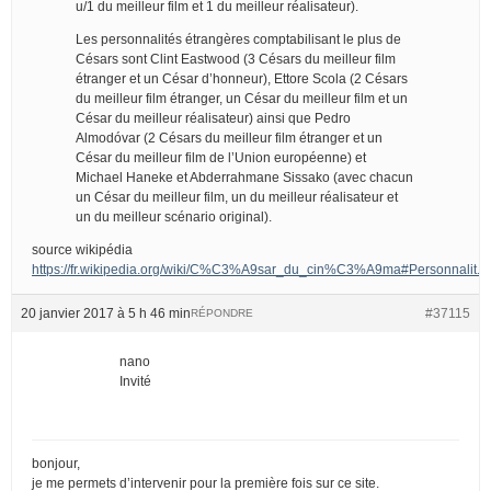
u/1 du meilleur film et 1 du meilleur réalisateur).
Les personnalités étrangères comptabilisant le plus de
Césars sont Clint Eastwood (3 Césars du meilleur film
étranger et un César d’honneur), Ettore Scola (2 Césars
du meilleur film étranger, un César du meilleur film et un
César du meilleur réalisateur) ainsi que Pedro
Almodóvar (2 Césars du meilleur film étranger et un
César du meilleur film de l’Union européenne) et
Michael Haneke et Abderrahmane Sissako (avec chacun
un César du meilleur film, un du meilleur réalisateur et
un du meilleur scénario original).
source wikipédia
https://fr.wikipedia.org/wiki/C%C3%A9sar_du_cin%C3%A9ma#Personnalit.
20 janvier 2017 à 5 h 46 min
#37115
RÉPONDRE
nano
Invité
bonjour,
je me permets d’intervenir pour la première fois sur ce site.