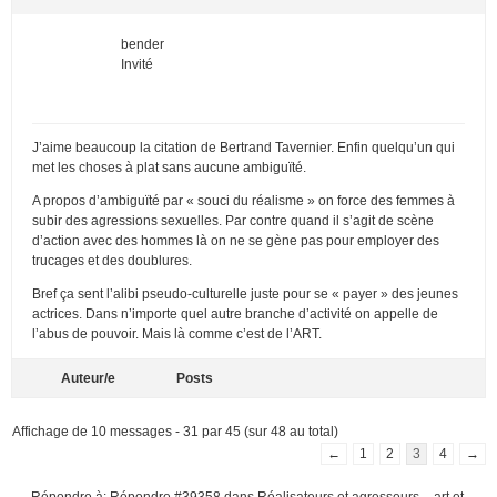
bender
Invité
J’aime beaucoup la citation de Bertrand Tavernier. Enfin quelqu’un qui
met les choses à plat sans aucune ambiguïté.
A propos d’ambiguïté par « souci du réalisme » on force des femmes à
subir des agressions sexuelles. Par contre quand il s’agit de scène
d’action avec des hommes là on ne se gène pas pour employer des
trucages et des doublures.
Bref ça sent l’alibi pseudo-culturelle juste pour se « payer » des jeunes
actrices. Dans n’importe quel autre branche d’activité on appelle de
l’abus de pouvoir. Mais là comme c’est de l’ART.
Auteur/e
Posts
Affichage de 10 messages - 31 par 45 (sur 48 au total)
←
1
2
3
4
→
Répondre à: Répondre #39358 dans Réalisateurs et agresseurs – art et