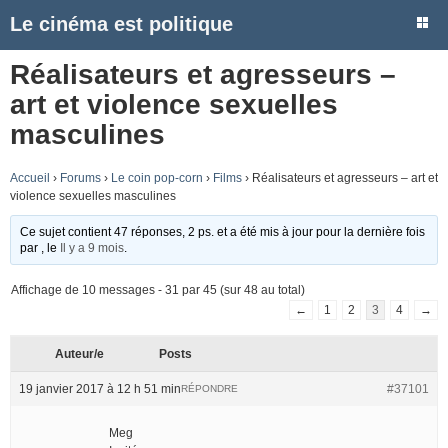
Le cinéma est politique
Réalisateurs et agresseurs –
art et violence sexuelles
masculines
Accueil
›
Forums
›
Le coin pop-corn
›
Films
›
Réalisateurs et agresseurs – art et
violence sexuelles masculines
Ce sujet contient 47 réponses, 2 ps. et a été mis à jour pour la dernière fois
par
, le
Il y a 9 mois
.
Affichage de 10 messages - 31 par 45 (sur 48 au total)
←
1
2
3
4
→
Auteur/e
Posts
19 janvier 2017 à 12 h 51 min
#37101
RÉPONDRE
Meg