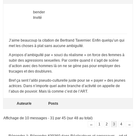
bender
Invité
J’aime beaucoup la citation de Bertrand Tavernier. Enfin quelqu’un qui
met les choses à plat sans aucune ambiguïté.
A propos d’ambiguïté par « souci du réalisme » on force des femmes à
subir des agressions sexuelles. Par contre quand il s’agit de scène
d’action avec des hommes là on ne se gène pas pour employer des
trucages et des doublures.
Bref ça sent l’alibi pseudo-culturelle juste pour se « payer » des jeunes
actrices. Dans n’importe quel autre branche d’activité on appelle de
l’abus de pouvoir. Mais là comme c’est de l’ART.
Auteur/e
Posts
Affichage de 10 messages - 31 par 45 (sur 48 au total)
←
1
2
3
4
→
Répondre à: Répondre #39360 dans Réalisateurs et agresseurs – art et