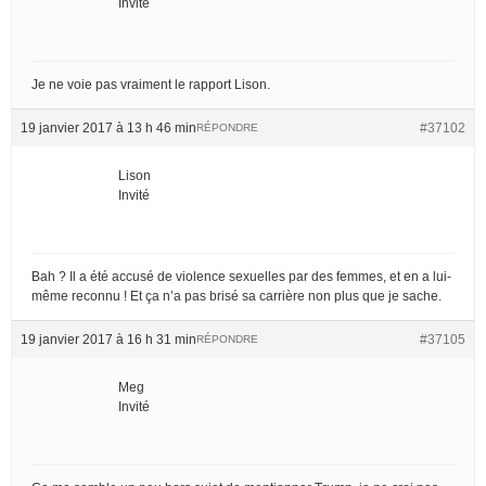
Invité
Je ne voie pas vraiment le rapport Lison.
19 janvier 2017 à 13 h 46 min
#37102
RÉPONDRE
Lison
Invité
Bah ? Il a été accusé de violence sexuelles par des femmes, et en a lui-
même reconnu ! Et ça n’a pas brisé sa carrière non plus que je sache.
19 janvier 2017 à 16 h 31 min
#37105
RÉPONDRE
Meg
Invité