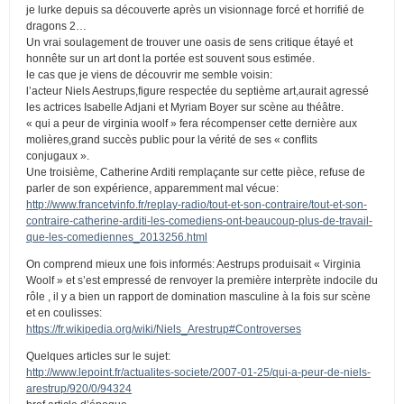
je lurke depuis sa découverte après un visionnage forcé et horrifié de
dragons 2…
Un vrai soulagement de trouver une oasis de sens critique étayé et
honnête sur un art dont la portée est souvent sous estimée.
le cas que je viens de découvrir me semble voisin:
l’acteur Niels Aestrups,figure respectée du septième art,aurait agressé
les actrices Isabelle Adjani et Myriam Boyer sur scène au théâtre.
« qui a peur de virginia woolf » fera récompenser cette dernière aux
molières,grand succès public pour la vérité de ses « conflits
conjugaux ».
Une troisième, Catherine Arditi remplaçante sur cette pièce, refuse de
parler de son expérience, apparemment mal vécue:
http://www.francetvinfo.fr/replay-radio/tout-et-son-contraire/tout-et-son-
contraire-catherine-arditi-les-comediens-ont-beaucoup-plus-de-travail-
que-les-comediennes_2013256.html
On comprend mieux une fois informés: Aestrups produisait « Virginia
Woolf » et s’est empressé de renvoyer la première interprète indocile du
rôle , il y a bien un rapport de domination masculine à la fois sur scène
et en coulisses:
https://fr.wikipedia.org/wiki/Niels_Arestrup#Controverses
Quelques articles sur le sujet:
http://www.lepoint.fr/actualites-societe/2007-01-25/qui-a-peur-de-niels-
arestrup/920/0/94324