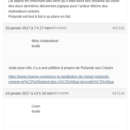
j’ai appris en cherchant des liens qu’il était deux fois césarisé au cours
des deux dernières décennies,logique pour l’acteur fétiche des
réalisateurs actuels.
Polanski est tout à fait à sa place en fait.
20 janvier 2017 à 7 h 17 min
#37116
RÉPONDRE
Miss Understood
Invité
Juste pour info, il y a une pétition à propos de Polanski aux Césars
https://www.change.org/p/pour-la-destitution-de-roman-polanski-
comme-pr%C3%A9sident-des-c%C3%A9sar-boycottc%C3%A9sar
24 janvier 2017 à 13 h 16 min
#37124
RÉPONDRE
Lison
Invité