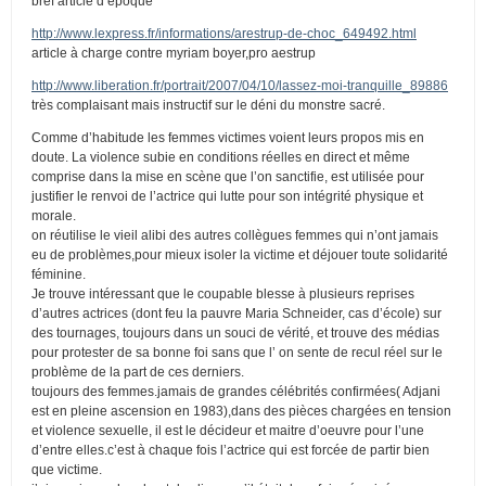
bref article d’époque
http://www.lexpress.fr/informations/arestrup-de-choc_649492.html
article à charge contre myriam boyer,pro aestrup
http://www.liberation.fr/portrait/2007/04/10/lassez-moi-tranquille_89886
très complaisant mais instructif sur le déni du monstre sacré.
Comme d’habitude les femmes victimes voient leurs propos mis en
doute. La violence subie en conditions réelles en direct et même
comprise dans la mise en scène que l’on sanctifie, est utilisée pour
justifier le renvoi de l’actrice qui lutte pour son intégrité physique et
morale.
on réutilise le vieil alibi des autres collègues femmes qui n’ont jamais
eu de problèmes,pour mieux isoler la victime et déjouer toute solidarité
féminine.
Je trouve intéressant que le coupable blesse à plusieurs reprises
d’autres actrices (dont feu la pauvre Maria Schneider, cas d’école) sur
des tournages, toujours dans un souci de vérité, et trouve des médias
pour protester de sa bonne foi sans que l’ on sente de recul réel sur le
problème de la part de ces derniers.
toujours des femmes.jamais de grandes célébrités confirmées( Adjani
est en pleine ascension en 1983),dans des pièces chargées en tension
et violence sexuelle, il est le décideur et maitre d’oeuvre pour l’une
d’entre elles.c’est à chaque fois l’actrice qui est forcée de partir bien
que victime.