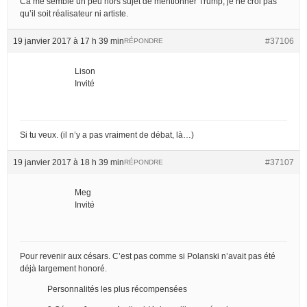
Ca me semble un peu hors sujet de mentionner Trump, je ne croi pas
qu’il soit réalisateur ni artiste.
19 janvier 2017 à 17 h 39 min
#37106
RÉPONDRE
Lison
Invité
Si tu veux. (il n’y a pas vraiment de débat, là…)
19 janvier 2017 à 18 h 39 min
#37107
RÉPONDRE
Meg
Invité
Pour revenir aux césars. C’est pas comme si Polanski n’avait pas été
déjà largement honoré.
Personnalités les plus récompensées