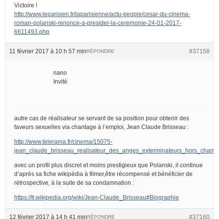
Victoire !
http://www.leparisien.fr/laparisienne/actu-people/cesar-du-cinema-
roman-polanski-renonce-a-presider-la-ceremonie-24-01-2017-
6611493.php
11 février 2017 à 10 h 57 min
#37158
RÉPONDRE
nano
Invité
autre cas de réalisateur se servant de sa position pour obtenir des
faveurs sexuelles via chantage à l’emploi, Jean Claude Brisseau :
http://www.telerama.fr/cinema/15075-
jean_claude_brisseau_realisateur_des_anges_exterminateurs_hors_champ
avec un profil plus discret et moins prestigieux que Polanski, il continue
d’après sa fiche wikipédia à filmer,être récompensé et bénéficier de
rétrospective, à la suite de sa condamnation :
https://fr.wikipedia.org/wiki/Jean-Claude_Brisseau#Biographie
12 février 2017 à 14 h 41 min
#37160
RÉPONDRE