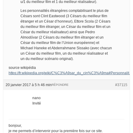
u/1 du meilleur film et 1 du meilleur réalisateur).
Les personnalités étrangères comptabilisant le plus de
Césars sont Clint Eastwood (3 Césars du meilleur film
étranger et un César d’honneur), Ettore Scola (2 Césars
du meilleur film étranger, un César du meilleur film et un
César du meilleur réalisateur) ainsi que Pedro
Almodóvar (2 Césars du meilleur film étranger et un
César du meilleur film de l’Union européenne) et
Michael Haneke et Abderrahmane Sissako (avec chacun
un César du meilleur film, un du meilleur réalisateur et
un du meilleur scénario original).
source wikipédia
https://fr.wikipedia.org/wiki/C%C3%A9sar_du_cin%C3%A9ma#Personnalit.
20 janvier 2017 à 5 h 46 min
#37115
RÉPONDRE
nano
Invité
bonjour,
je me permets d’intervenir pour la première fois sur ce site.