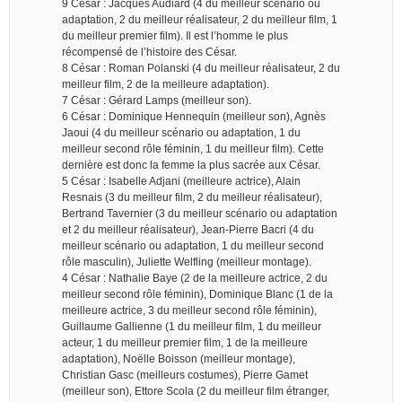
9 César : Jacques Audiard (4 du meilleur scénario ou
adaptation, 2 du meilleur réalisateur, 2 du meilleur film, 1
du meilleur premier film). Il est l’homme le plus
récompensé de l’histoire des César.
8 César : Roman Polanski (4 du meilleur réalisateur, 2 du
meilleur film, 2 de la meilleure adaptation).
7 César : Gérard Lamps (meilleur son).
6 César : Dominique Hennequin (meilleur son), Agnès
Jaoui (4 du meilleur scénario ou adaptation, 1 du
meilleur second rôle féminin, 1 du meilleur film). Cette
dernière est donc la femme la plus sacrée aux César.
5 César : Isabelle Adjani (meilleure actrice), Alain
Resnais (3 du meilleur film, 2 du meilleur réalisateur),
Bertrand Tavernier (3 du meilleur scénario ou adaptation
et 2 du meilleur réalisateur), Jean-Pierre Bacri (4 du
meilleur scénario ou adaptation, 1 du meilleur second
rôle masculin), Juliette Welfling (meilleur montage).
4 César : Nathalie Baye (2 de la meilleure actrice, 2 du
meilleur second rôle féminin), Dominique Blanc (1 de la
meilleure actrice, 3 du meilleur second rôle féminin),
Guillaume Gallienne (1 du meilleur film, 1 du meilleur
acteur, 1 du meilleur premier film, 1 de la meilleure
adaptation), Noëlle Boisson (meilleur montage),
Christian Gasc (meilleurs costumes), Pierre Gamet
(meilleur son), Ettore Scola (2 du meilleur film étranger,