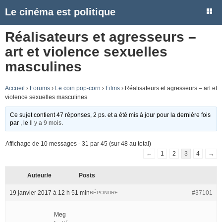
Le cinéma est politique
Réalisateurs et agresseurs –
art et violence sexuelles
masculines
Accueil
›
Forums
›
Le coin pop-corn
›
Films
›
Réalisateurs et agresseurs – art et
violence sexuelles masculines
Ce sujet contient 47 réponses, 2 ps. et a été mis à jour pour la dernière fois
par
, le
Il y a 9 mois
.
Affichage de 10 messages - 31 par 45 (sur 48 au total)
←
1
2
3
4
→
Auteur/e
Posts
19 janvier 2017 à 12 h 51 min
#37101
RÉPONDRE
Meg