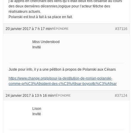
j’ai appris en cherchant des liens qu’il était deux fois césarisé au cours
des deux dernières décennies,logique pour l’acteur fétiche des
réalisateurs actuels.
Polanski est tout à fait à sa place en fait.
20 janvier 2017 à 7 h 17 min
#37116
RÉPONDRE
Miss Understood
Invité
Juste pour info, il y a une pétition à propos de Polanski aux Césars
https://www.change.org/p/pour-la-destitution-de-roman-polanski-
comme-pr%C3%A9sident-des-c%C3%A9sar-boycottc%C3%A9sar
24 janvier 2017 à 13 h 16 min
#37124
RÉPONDRE
Lison
Invité