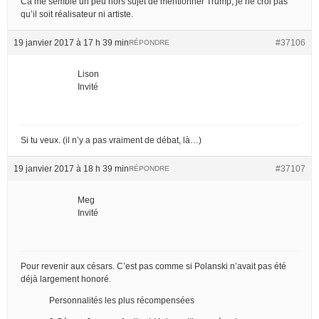
Ca me semble un peu hors sujet de mentionner Trump, je ne croi pas
qu’il soit réalisateur ni artiste.
19 janvier 2017 à 17 h 39 min
#37106
RÉPONDRE
Lison
Invité
Si tu veux. (il n’y a pas vraiment de débat, là…)
19 janvier 2017 à 18 h 39 min
#37107
RÉPONDRE
Meg
Invité
Pour revenir aux césars. C’est pas comme si Polanski n’avait pas été
déjà largement honoré.
Personnalités les plus récompensées