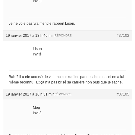
Invité
Je ne voie pas vraiment le rapport Lison.
19 janvier 2017 à 13 h 46 min
#37102
RÉPONDRE
Lison
Invité
Bah ? Il a été accusé de violence sexuelles par des femmes, et en a lui-
même reconnu ! Et ça n’a pas brisé sa carrière non plus que je sache.
19 janvier 2017 à 16 h 31 min
#37105
RÉPONDRE
Meg
Invité