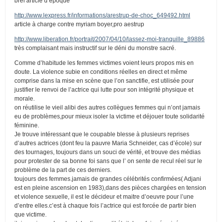
bref article d’époque
http://www.lexpress.fr/informations/arestrup-de-choc_649492.html
article à charge contre myriam boyer,pro aestrup
http://www.liberation.fr/portrait/2007/04/10/lassez-moi-tranquille_89886
très complaisant mais instructif sur le déni du monstre sacré.
Comme d’habitude les femmes victimes voient leurs propos mis en
doute. La violence subie en conditions réelles en direct et même
comprise dans la mise en scène que l’on sanctifie, est utilisée pour
justifier le renvoi de l’actrice qui lutte pour son intégrité physique et
morale.
on réutilise le vieil alibi des autres collègues femmes qui n’ont jamais
eu de problèmes,pour mieux isoler la victime et déjouer toute solidarité
féminine.
Je trouve intéressant que le coupable blesse à plusieurs reprises
d’autres actrices (dont feu la pauvre Maria Schneider, cas d’école) sur
des tournages, toujours dans un souci de vérité, et trouve des médias
pour protester de sa bonne foi sans que l’ on sente de recul réel sur le
problème de la part de ces derniers.
toujours des femmes.jamais de grandes célébrités confirmées( Adjani
est en pleine ascension en 1983),dans des pièces chargées en tension
et violence sexuelle, il est le décideur et maitre d’oeuvre pour l’une
d’entre elles.c’est à chaque fois l’actrice qui est forcée de partir bien
que victime.