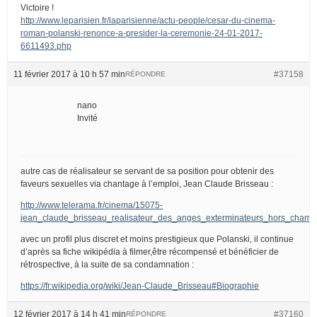
Victoire !
http://www.leparisien.fr/laparisienne/actu-people/cesar-du-cinema-
roman-polanski-renonce-a-presider-la-ceremonie-24-01-2017-
6611493.php
11 février 2017 à 10 h 57 min
#37158
RÉPONDRE
nano
Invité
autre cas de réalisateur se servant de sa position pour obtenir des
faveurs sexuelles via chantage à l’emploi, Jean Claude Brisseau :
http://www.telerama.fr/cinema/15075-
jean_claude_brisseau_realisateur_des_anges_exterminateurs_hors_champ
avec un profil plus discret et moins prestigieux que Polanski, il continue
d’après sa fiche wikipédia à filmer,être récompensé et bénéficier de
rétrospective, à la suite de sa condamnation :
https://fr.wikipedia.org/wiki/Jean-Claude_Brisseau#Biographie
12 février 2017 à 14 h 41 min
#37160
RÉPONDRE