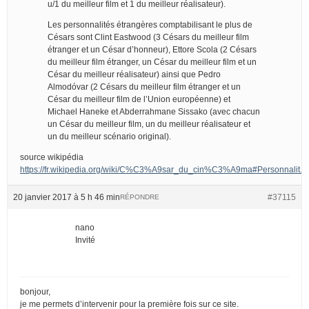
u/1 du meilleur film et 1 du meilleur réalisateur).
Les personnalités étrangères comptabilisant le plus de
Césars sont Clint Eastwood (3 Césars du meilleur film
étranger et un César d’honneur), Ettore Scola (2 Césars
du meilleur film étranger, un César du meilleur film et un
César du meilleur réalisateur) ainsi que Pedro
Almodóvar (2 Césars du meilleur film étranger et un
César du meilleur film de l’Union européenne) et
Michael Haneke et Abderrahmane Sissako (avec chacun
un César du meilleur film, un du meilleur réalisateur et
un du meilleur scénario original).
source wikipédia
https://fr.wikipedia.org/wiki/C%C3%A9sar_du_cin%C3%A9ma#Personnalit.
20 janvier 2017 à 5 h 46 min
#37115
RÉPONDRE
nano
Invité
bonjour,
je me permets d’intervenir pour la première fois sur ce site.