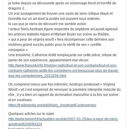
je lurke depuis sa découverte après un visionnage forcé et horrifié de
dragons 2…
Un vrai soulagement de trouver une oasis de sens critique étayé et
honnête sur un art dont la portée est souvent sous estimée.
le cas que je viens de découvrir me semble voisin:
l’acteur Niels Aestrups,figure respectée du septième art,aurait agressé
les actrices Isabelle Adjani et Myriam Boyer sur scène au théâtre.
« qui a peur de virginia woolf » fera récompenser cette dernière aux
molières,grand succès public pour la vérité de ses « conflits
conjugaux ».
Une troisième, Catherine Arditi remplaçante sur cette pièce, refuse de
parler de son expérience, apparemment mal vécue:
http://www.francetvinfo.fr/replay-radio/tout-et-son-contraire/tout-et-son-
contraire-catherine-arditi-les-comediens-ont-beaucoup-plus-de-travail-
que-les-comediennes_2013256.html
On comprend mieux une fois informés: Aestrups produisait « Virginia
Woolf » et s’est empressé de renvoyer la première interprète indocile du
rôle , il y a bien un rapport de domination masculine à la fois sur scène
et en coulisses:
https://fr.wikipedia.org/wiki/Niels_Arestrup#Controverses
Quelques articles sur le sujet:
http://www.lepoint.fr/actualites-societe/2007-01-25/qui-a-peur-de-niels-
arestrup/920/0/94324