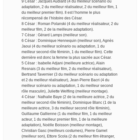
9 César : Jacques Audiard (4 du meilleur scénario ou
adaptation, 2 du meilleur réalisateur, 2 du meilleur film, 1
du meilleur premier film). Il est l’homme le plus
récompensé de l’histoire des César.
8 César : Roman Polanski (4 du meilleur réalisateur, 2 du
meilleur film, 2 de la meilleure adaptation).
7 César : Gérard Lamps (meilleur son).
6 César : Dominique Hennequin (meilleur son), Agnès
Jaoui (4 du meilleur scénario ou adaptation, 1 du
meilleur second rôle féminin, 1 du meilleur film). Cette
dernière est donc la femme la plus sacrée aux César.
5 César : Isabelle Adjani (meilleure actrice), Alain
Resnais (3 du meilleur film, 2 du meilleur réalisateur),
Bertrand Tavernier (3 du meilleur scénario ou adaptation
et 2 du meilleur réalisateur), Jean-Pierre Bacri (4 du
meilleur scénario ou adaptation, 1 du meilleur second
rôle masculin), Juliette Welfling (meilleur montage).
4 César : Nathalie Baye (2 de la meilleure actrice, 2 du
meilleur second rôle féminin), Dominique Blanc (1 de la
meilleure actrice, 3 du meilleur second rôle féminin),
Guillaume Gallienne (1 du meilleur film, 1 du meilleur
acteur, 1 du meilleur premier film, 1 de la meilleure
adaptation), Noëlle Boisson (meilleur montage),
Christian Gasc (meilleurs costumes), Pierre Gamet
(meilleur son), Ettore Scola (2 du meilleur film étranger,