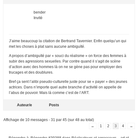
bender
Invité
J’aime beaucoup la citation de Bertrand Tavernier. Enfin quelqu’un qui
met les choses à plat sans aucune ambiguïté.
A propos d’ambiguïté par « souci du réalisme » on force des femmes à
subir des agressions sexuelles. Par contre quand il s’agit de scène
d’action avec des hommes là on ne se gène pas pour employer des
trucages et des doublures.
Bref ça sent l’alibi pseudo-culturelle juste pour se « payer » des jeunes
actrices. Dans n’importe quel autre branche d’activité on appelle de
l’abus de pouvoir. Mais là comme c’est de l’ART.
Auteur/e
Posts
Affichage de 10 messages - 31 par 45 (sur 48 au total)
←
1
2
3
4
→
Répondre à: Répondre #39388 dans Réalisateurs et agresseurs – art et