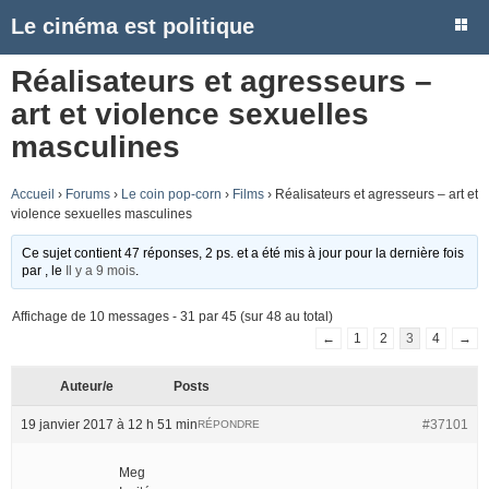
Le cinéma est politique
Réalisateurs et agresseurs –
art et violence sexuelles
masculines
Accueil
›
Forums
›
Le coin pop-corn
›
Films
›
Réalisateurs et agresseurs – art et
violence sexuelles masculines
Ce sujet contient 47 réponses, 2 ps. et a été mis à jour pour la dernière fois
par
, le
Il y a 9 mois
.
Affichage de 10 messages - 31 par 45 (sur 48 au total)
←
1
2
3
4
→
Auteur/e
Posts
19 janvier 2017 à 12 h 51 min
#37101
RÉPONDRE
Meg