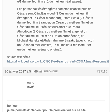
u/1 du meilleur film et 1 du meilleur réalisateur).
Les personnalités étrangères comptabilisant le plus de
Césars sont Clint Eastwood (3 Césars du meilleur film
étranger et un César d’honneur), Ettore Scola (2 Césars
du meilleur film étranger, un César du meilleur film et un
César du meilleur réalisateur) ainsi que Pedro
Almodóvar (2 Césars du meilleur film étranger et un
César du meilleur film de l’Union européenne) et
Michael Haneke et Abderrahmane Sissako (avec chacun
un César du meilleur film, un du meilleur réalisateur et
un du meilleur scénario original).
source wikipédia
https://fr.wikipedia.org/wiki/C%C3%A9sar_du_cin%C3%A9ma#Personnalit.
20 janvier 2017 à 5 h 46 min
#37115
RÉPONDRE
nano
Invité
bonjour,
je me permets d’intervenir pour la première fois sur ce site.