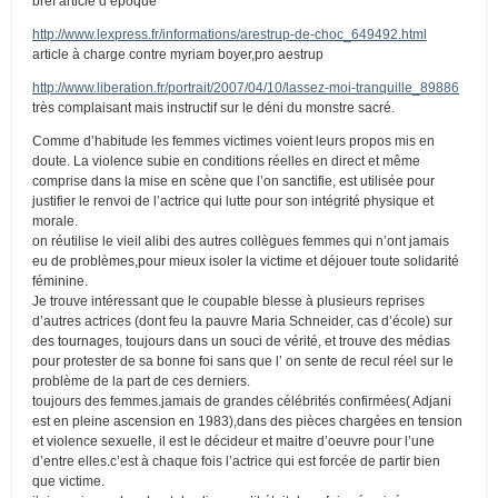
bref article d’époque
http://www.lexpress.fr/informations/arestrup-de-choc_649492.html
article à charge contre myriam boyer,pro aestrup
http://www.liberation.fr/portrait/2007/04/10/lassez-moi-tranquille_89886
très complaisant mais instructif sur le déni du monstre sacré.
Comme d’habitude les femmes victimes voient leurs propos mis en
doute. La violence subie en conditions réelles en direct et même
comprise dans la mise en scène que l’on sanctifie, est utilisée pour
justifier le renvoi de l’actrice qui lutte pour son intégrité physique et
morale.
on réutilise le vieil alibi des autres collègues femmes qui n’ont jamais
eu de problèmes,pour mieux isoler la victime et déjouer toute solidarité
féminine.
Je trouve intéressant que le coupable blesse à plusieurs reprises
d’autres actrices (dont feu la pauvre Maria Schneider, cas d’école) sur
des tournages, toujours dans un souci de vérité, et trouve des médias
pour protester de sa bonne foi sans que l’ on sente de recul réel sur le
problème de la part de ces derniers.
toujours des femmes.jamais de grandes célébrités confirmées( Adjani
est en pleine ascension en 1983),dans des pièces chargées en tension
et violence sexuelle, il est le décideur et maitre d’oeuvre pour l’une
d’entre elles.c’est à chaque fois l’actrice qui est forcée de partir bien
que victime.