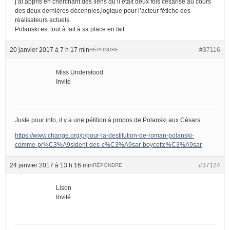
j’ai appris en cherchant des liens qu’il était deux fois césarisé au cours
des deux dernières décennies,logique pour l’acteur fétiche des
réalisateurs actuels.
Polanski est tout à fait à sa place en fait.
20 janvier 2017 à 7 h 17 min
#37116
RÉPONDRE
Miss Understood
Invité
Juste pour info, il y a une pétition à propos de Polanski aux Césars
https://www.change.org/p/pour-la-destitution-de-roman-polanski-
comme-pr%C3%A9sident-des-c%C3%A9sar-boycottc%C3%A9sar
24 janvier 2017 à 13 h 16 min
#37124
RÉPONDRE
Lison
Invité