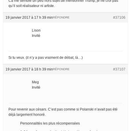
Ca me semble un peu hors sujet de mentionner Trump, je ne croi pas
qu’il soit réalisateur ni artiste.
19 janvier 2017 à 17 h 39 min
#37106
RÉPONDRE
Lison
Invité
Si tu veux. (il n’y a pas vraiment de débat, là…)
19 janvier 2017 à 18 h 39 min
#37107
RÉPONDRE
Meg
Invité
Pour revenir aux césars. C’est pas comme si Polanski n’avait pas été
déjà largement honoré.
Personnalités les plus récompensées