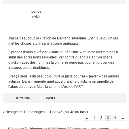
bender
Invité
J’aime beaucoup la citation de Bertrand Tavernier. Enfin quelqu’un qui
met les choses à plat sans aucune ambiguïté.
A propos d’ambiguïté par « souci du réalisme » on force des femmes à
subir des agressions sexuelles. Par contre quand il s’agit de scène
d’action avec des hommes là on ne se gène pas pour employer des
trucages et des doublures.
Bref ça sent l’alibi pseudo-culturelle juste pour se « payer » des jeunes
actrices. Dans n’importe quel autre branche d’activité on appelle de
l’abus de pouvoir. Mais là comme c’est de l’ART.
Auteur/e
Posts
Affichage de 10 messages - 31 par 45 (sur 48 au total)
←
1
2
3
4
→
Répondre à: Répondre #39388 dans Réalisateurs et agresseurs – art et