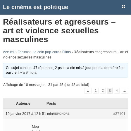
Le cinéma est politique
Réalisateurs et agresseurs –
art et violence sexuelles
masculines
Accueil
›
Forums
›
Le coin pop-corn
›
Films
›
Réalisateurs et agresseurs – art et
violence sexuelles masculines
Ce sujet contient 47 réponses, 2 ps. et a été mis à jour pour la dernière fois
par
, le
Il y a 9 mois
.
Affichage de 10 messages - 31 par 45 (sur 48 au total)
←
1
2
3
4
→
Auteur/e
Posts
19 janvier 2017 à 12 h 51 min
#37101
RÉPONDRE
Meg