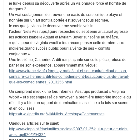
je lurke depuis sa découverte après un visionnage forcé et horrifié de
dragons 2…
Un vrai soulagement de trouver une oasis de sens critique étayé et
honnête sur un art dont la portée est souvent sous estimée.
le cas que je viens de découvrir me semble voisin:
l’acteur Niels Aestrups,figure respectée du septième art,aurait agressé
les actrices Isabelle Adjani et Myriam Boyer sur scène au théâtre.
« qui a peur de virginia woolf » fera récompenser cette dernière aux
molières,grand succès public pour la vérité de ses « conflits
conjugaux ».
Une troisième, Catherine Arditi remplaçante sur cette pièce, refuse de
parler de son expérience, apparemment mal vécue:
http://www.francetvinfo.fr/replay-radio/tout-et-son-contraire/tout-et-son-
contraire-catherine-arditi-les-comediens-ont-beaucoup-plus-de-travail-
que-les-comediennes_2013256.html
On comprend mieux une fois informés: Aestrups produisait « Virginia
Woolf » et s’est empressé de renvoyer la première interprète indocile du
rôle , il y a bien un rapport de domination masculine à la fois sur scène
et en coulisses:
https://fr.wikipedia.org/wiki/Niels_Arestrup#Controverses
Quelques articles sur le sujet:
http://www.lepoint.fr/actualites-societe/2007-01-25/qui-a-peur-de-niels-
arestrup/920/0/94324