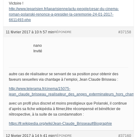
Victoire !
http://www.leparisien.fr/laparisienne/actu-people/cesar-du-cinema-
roman-polanski-renonce-a-presider-la-ceremonie-24-01-2017-
6611493.php
11 février 2017 à 10 h 57 min
#37158
RÉPONDRE
nano
Invité
autre cas de réalisateur se servant de sa position pour obtenir des
faveurs sexuelles via chantage à l’emploi, Jean Claude Brisseau :
http://www.telerama.fr/cinema/15075-
jean_claude_brisseau_realisateur_des_anges_exterminateurs_hors_champ
avec un profil plus discret et moins prestigieux que Polanski, il continue
d’après sa fiche wikipédia à filmer,être récompensé et bénéficier de
rétrospective, à la suite de sa condamnation :
https://fr.wikipedia.org/wiki/Jean-Claude_Brisseau#Biographie
12 février 2017 à 14 h 41 min
#37160
RÉPONDRE