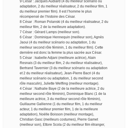
9 César : Jacques Audiard (4 du meilleur scénario ou
adaptation, 2 du meilleur réalisateur, 2 du meilleur film, 1
du meilleur premier film). Il est l’homme le plus
récompensé de l’histoire des César.
8 César : Roman Polanski (4 du meilleur réalisateur, 2 du
meilleur film, 2 de la meilleure adaptation).
7 César : Gérard Lamps (meilleur son).
6 César : Dominique Hennequin (meilleur son), Agnès
Jaoui (4 du meilleur scénario ou adaptation, 1 du
meilleur second rôle féminin, 1 du meilleur film). Cette
dernière est donc la femme la plus sacrée aux César.
5 César : Isabelle Adjani (meilleure actrice), Alain
Resnais (3 du meilleur film, 2 du meilleur réalisateur),
Bertrand Tavernier (3 du meilleur scénario ou adaptation
et 2 du meilleur réalisateur), Jean-Pierre Bacri (4 du
meilleur scénario ou adaptation, 1 du meilleur second
rôle masculin), Juliette Welfling (meilleur montage).
4 César : Nathalie Baye (2 de la meilleure actrice, 2 du
meilleur second rôle féminin), Dominique Blanc (1 de la
meilleure actrice, 3 du meilleur second rôle féminin),
Guillaume Gallienne (1 du meilleur film, 1 du meilleur
acteur, 1 du meilleur premier film, 1 de la meilleure
adaptation), Noëlle Boisson (meilleur montage),
Christian Gasc (meilleurs costumes), Pierre Gamet
(meilleur son), Ettore Scola (2 du meilleur film étranger,