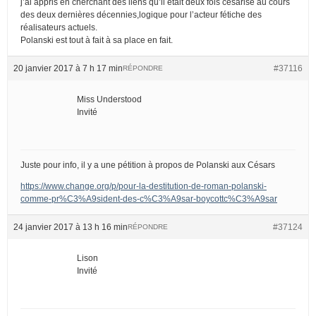
j’ai appris en cherchant des liens qu’il était deux fois césarisé au cours
des deux dernières décennies,logique pour l’acteur fétiche des
réalisateurs actuels.
Polanski est tout à fait à sa place en fait.
20 janvier 2017 à 7 h 17 min
#37116
RÉPONDRE
Miss Understood
Invité
Juste pour info, il y a une pétition à propos de Polanski aux Césars
https://www.change.org/p/pour-la-destitution-de-roman-polanski-
comme-pr%C3%A9sident-des-c%C3%A9sar-boycottc%C3%A9sar
24 janvier 2017 à 13 h 16 min
#37124
RÉPONDRE
Lison
Invité