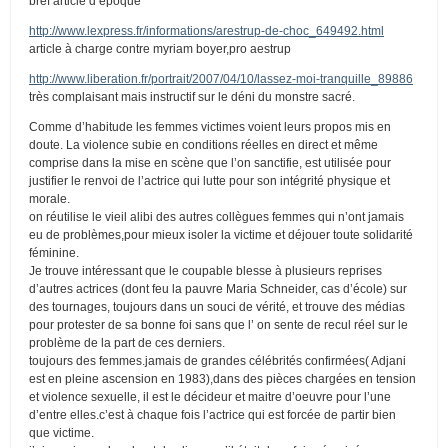
bref article d’époque
http://www.lexpress.fr/informations/arestrup-de-choc_649492.html
article à charge contre myriam boyer,pro aestrup
http://www.liberation.fr/portrait/2007/04/10/lassez-moi-tranquille_89886
très complaisant mais instructif sur le déni du monstre sacré.
Comme d’habitude les femmes victimes voient leurs propos mis en
doute. La violence subie en conditions réelles en direct et même
comprise dans la mise en scène que l’on sanctifie, est utilisée pour
justifier le renvoi de l’actrice qui lutte pour son intégrité physique et
morale.
on réutilise le vieil alibi des autres collègues femmes qui n’ont jamais
eu de problèmes,pour mieux isoler la victime et déjouer toute solidarité
féminine.
Je trouve intéressant que le coupable blesse à plusieurs reprises
d’autres actrices (dont feu la pauvre Maria Schneider, cas d’école) sur
des tournages, toujours dans un souci de vérité, et trouve des médias
pour protester de sa bonne foi sans que l’ on sente de recul réel sur le
problème de la part de ces derniers.
toujours des femmes.jamais de grandes célébrités confirmées( Adjani
est en pleine ascension en 1983),dans des pièces chargées en tension
et violence sexuelle, il est le décideur et maitre d’oeuvre pour l’une
d’entre elles.c’est à chaque fois l’actrice qui est forcée de partir bien
que victime.