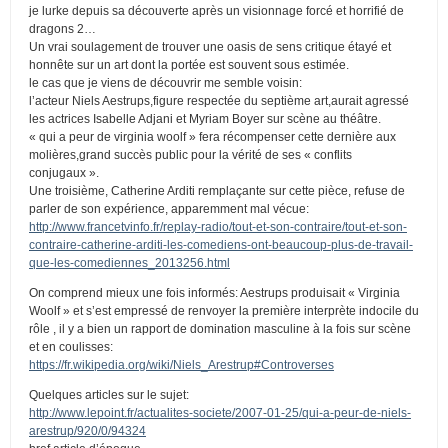
je lurke depuis sa découverte après un visionnage forcé et horrifié de
dragons 2…
Un vrai soulagement de trouver une oasis de sens critique étayé et
honnête sur un art dont la portée est souvent sous estimée.
le cas que je viens de découvrir me semble voisin:
l’acteur Niels Aestrups,figure respectée du septième art,aurait agressé
les actrices Isabelle Adjani et Myriam Boyer sur scène au théâtre.
« qui a peur de virginia woolf » fera récompenser cette dernière aux
molières,grand succès public pour la vérité de ses « conflits
conjugaux ».
Une troisième, Catherine Arditi remplaçante sur cette pièce, refuse de
parler de son expérience, apparemment mal vécue:
http://www.francetvinfo.fr/replay-radio/tout-et-son-contraire/tout-et-son-
contraire-catherine-arditi-les-comediens-ont-beaucoup-plus-de-travail-
que-les-comediennes_2013256.html
On comprend mieux une fois informés: Aestrups produisait « Virginia
Woolf » et s’est empressé de renvoyer la première interprète indocile du
rôle , il y a bien un rapport de domination masculine à la fois sur scène
et en coulisses:
https://fr.wikipedia.org/wiki/Niels_Arestrup#Controverses
Quelques articles sur le sujet:
http://www.lepoint.fr/actualites-societe/2007-01-25/qui-a-peur-de-niels-
arestrup/920/0/94324