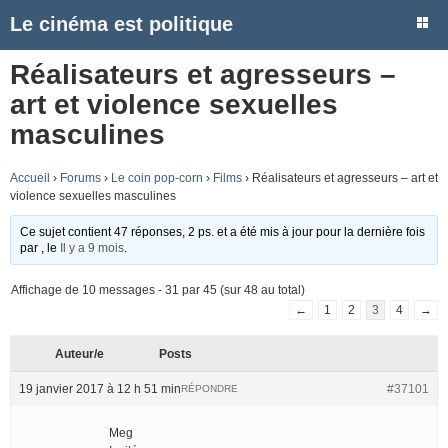
Le cinéma est politique
Réalisateurs et agresseurs –
art et violence sexuelles
masculines
Accueil
›
Forums
›
Le coin pop-corn
›
Films
›
Réalisateurs et agresseurs – art et
violence sexuelles masculines
Ce sujet contient 47 réponses, 2 ps. et a été mis à jour pour la dernière fois
par
, le
Il y a 9 mois
.
Affichage de 10 messages - 31 par 45 (sur 48 au total)
←
1
2
3
4
→
Auteur/e
Posts
19 janvier 2017 à 12 h 51 min
#37101
RÉPONDRE
Meg