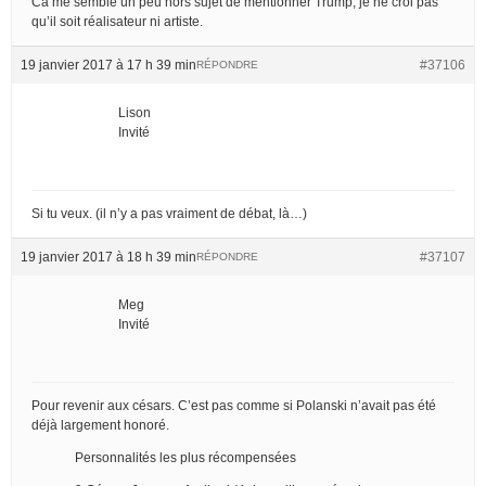
Ca me semble un peu hors sujet de mentionner Trump, je ne croi pas
qu’il soit réalisateur ni artiste.
19 janvier 2017 à 17 h 39 min
#37106
RÉPONDRE
Lison
Invité
Si tu veux. (il n’y a pas vraiment de débat, là…)
19 janvier 2017 à 18 h 39 min
#37107
RÉPONDRE
Meg
Invité
Pour revenir aux césars. C’est pas comme si Polanski n’avait pas été
déjà largement honoré.
Personnalités les plus récompensées