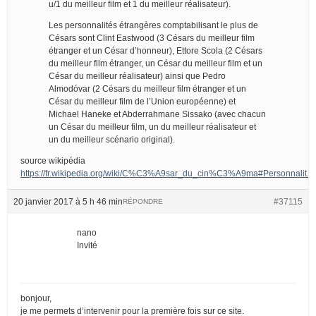
u/1 du meilleur film et 1 du meilleur réalisateur).
Les personnalités étrangères comptabilisant le plus de
Césars sont Clint Eastwood (3 Césars du meilleur film
étranger et un César d’honneur), Ettore Scola (2 Césars
du meilleur film étranger, un César du meilleur film et un
César du meilleur réalisateur) ainsi que Pedro
Almodóvar (2 Césars du meilleur film étranger et un
César du meilleur film de l’Union européenne) et
Michael Haneke et Abderrahmane Sissako (avec chacun
un César du meilleur film, un du meilleur réalisateur et
un du meilleur scénario original).
source wikipédia
https://fr.wikipedia.org/wiki/C%C3%A9sar_du_cin%C3%A9ma#Personnalit.
20 janvier 2017 à 5 h 46 min
#37115
RÉPONDRE
nano
Invité
bonjour,
je me permets d’intervenir pour la première fois sur ce site.