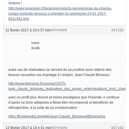
Victoire !
http://www.leparisien.fr/laparisienne/actu-people/cesar-du-cinema-
roman-polanski-renonce-a-presider-la-ceremonie-24-01-2017-
6611493.php
11 février 2017 à 10 h 57 min
#37158
RÉPONDRE
nano
Invité
autre cas de réalisateur se servant de sa position pour obtenir des
faveurs sexuelles via chantage à l’emploi, Jean Claude Brisseau :
http://www.telerama.fr/cinema/15075-
jean_claude_brisseau_realisateur_des_anges_exterminateurs_hors_champ
avec un profil plus discret et moins prestigieux que Polanski, il continue
d’après sa fiche wikipédia à filmer,être récompensé et bénéficier de
rétrospective, à la suite de sa condamnation :
https://fr.wikipedia.org/wiki/Jean-Claude_Brisseau#Biographie
12 février 2017 à 14 h 41 min
#37160
RÉPONDRE