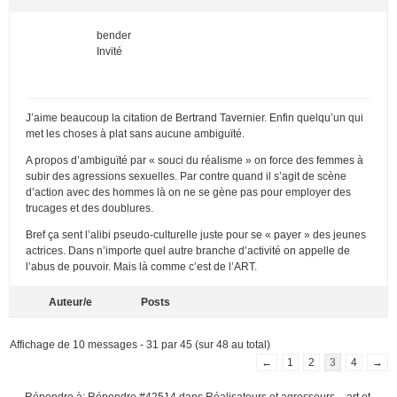
bender
Invité
J’aime beaucoup la citation de Bertrand Tavernier. Enfin quelqu’un qui
met les choses à plat sans aucune ambiguïté.
A propos d’ambiguïté par « souci du réalisme » on force des femmes à
subir des agressions sexuelles. Par contre quand il s’agit de scène
d’action avec des hommes là on ne se gène pas pour employer des
trucages et des doublures.
Bref ça sent l’alibi pseudo-culturelle juste pour se « payer » des jeunes
actrices. Dans n’importe quel autre branche d’activité on appelle de
l’abus de pouvoir. Mais là comme c’est de l’ART.
Auteur/e
Posts
Affichage de 10 messages - 31 par 45 (sur 48 au total)
←
1
2
3
4
→
Répondre à: Répondre #42514 dans Réalisateurs et agresseurs – art et