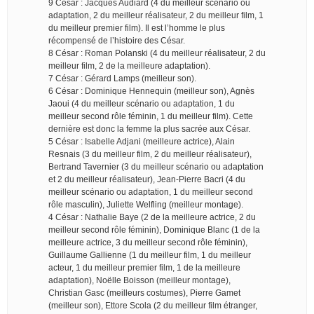
9 César : Jacques Audiard (4 du meilleur scénario ou
adaptation, 2 du meilleur réalisateur, 2 du meilleur film, 1
du meilleur premier film). Il est l’homme le plus
récompensé de l’histoire des César.
8 César : Roman Polanski (4 du meilleur réalisateur, 2 du
meilleur film, 2 de la meilleure adaptation).
7 César : Gérard Lamps (meilleur son).
6 César : Dominique Hennequin (meilleur son), Agnès
Jaoui (4 du meilleur scénario ou adaptation, 1 du
meilleur second rôle féminin, 1 du meilleur film). Cette
dernière est donc la femme la plus sacrée aux César.
5 César : Isabelle Adjani (meilleure actrice), Alain
Resnais (3 du meilleur film, 2 du meilleur réalisateur),
Bertrand Tavernier (3 du meilleur scénario ou adaptation
et 2 du meilleur réalisateur), Jean-Pierre Bacri (4 du
meilleur scénario ou adaptation, 1 du meilleur second
rôle masculin), Juliette Welfling (meilleur montage).
4 César : Nathalie Baye (2 de la meilleure actrice, 2 du
meilleur second rôle féminin), Dominique Blanc (1 de la
meilleure actrice, 3 du meilleur second rôle féminin),
Guillaume Gallienne (1 du meilleur film, 1 du meilleur
acteur, 1 du meilleur premier film, 1 de la meilleure
adaptation), Noëlle Boisson (meilleur montage),
Christian Gasc (meilleurs costumes), Pierre Gamet
(meilleur son), Ettore Scola (2 du meilleur film étranger,