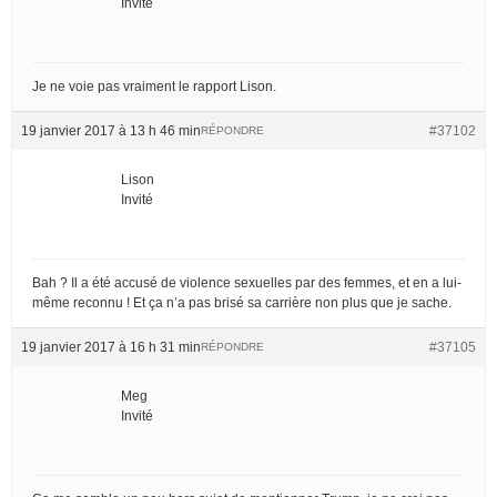
Invité
Je ne voie pas vraiment le rapport Lison.
19 janvier 2017 à 13 h 46 min
#37102
RÉPONDRE
Lison
Invité
Bah ? Il a été accusé de violence sexuelles par des femmes, et en a lui-
même reconnu ! Et ça n’a pas brisé sa carrière non plus que je sache.
19 janvier 2017 à 16 h 31 min
#37105
RÉPONDRE
Meg
Invité