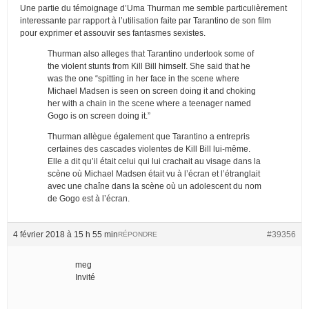
Une partie du témoignage d’Uma Thurman me semble particulièrement
interessante par rapport à l’utilisation faite par Tarantino de son film
pour exprimer et assouvir ses fantasmes sexistes.
Thurman also alleges that Tarantino undertook some of
the violent stunts from Kill Bill himself. She said that he
was the one “spitting in her face in the scene where
Michael Madsen is seen on screen doing it and choking
her with a chain in the scene where a teenager named
Gogo is on screen doing it.”
Thurman allègue également que Tarantino a entrepris
certaines des cascades violentes de Kill Bill lui-même.
Elle a dit qu’il était celui qui lui crachait au visage dans la
scène où Michael Madsen était vu à l’écran et l’étranglait
avec une chaîne dans la scène où un adolescent du nom
de Gogo est à l’écran.
4 février 2018 à 15 h 55 min
#39356
RÉPONDRE
meg
Invité