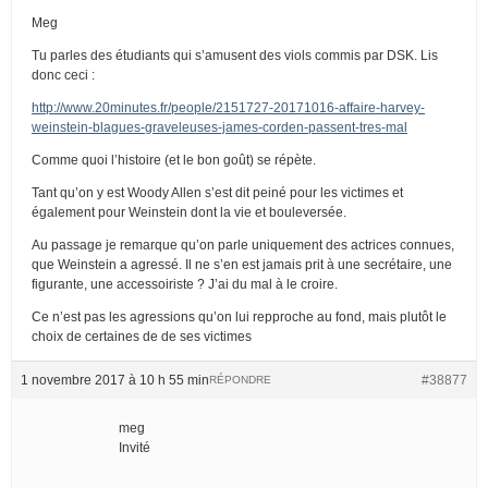
Meg
Tu parles des étudiants qui s’amusent des viols commis par DSK. Lis
donc ceci :
http://www.20minutes.fr/people/2151727-20171016-affaire-harvey-
weinstein-blagues-graveleuses-james-corden-passent-tres-mal
Comme quoi l’histoire (et le bon goût) se répète.
Tant qu’on y est Woody Allen s’est dit peiné pour les victimes et
également pour Weinstein dont la vie et bouleversée.
Au passage je remarque qu’on parle uniquement des actrices connues,
que Weinstein a agressé. Il ne s’en est jamais prit à une secrétaire, une
figurante, une accessoiriste ? J’ai du mal à le croire.
Ce n’est pas les agressions qu’on lui repproche au fond, mais plutôt le
choix de certaines de de ses victimes
1 novembre 2017 à 10 h 55 min
#38877
RÉPONDRE
meg
Invité