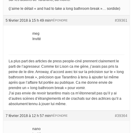
(j’aime le détail « and had to take a long bathroom break »… sordide)
5 février 2018 à 15 h 49 min
#39361
RÉPONDRE
meg
Invité
La plus part des articles de press people-ciné prennent clairement le
parti de l’agresseur. Comme toi Lison ca me gène, j’avais pas pris la
peine de le dire. Arroway, d’accord avec toi sur la précision sur le « long
bathroom break », précision que Tarantino à tenu à ajouter lui même
après que l’affaire fut portée au publique. Ca me donne envie de
prendre un « long bathroom break » pour vomir.
J’ai pas envie de revoir tarantino mais ca m’étonnerait pas qu’il y ai
d’autres scènes d’étranglements et de crachats sur des actrices qu’il a
absolument tennu à jouer lui même.
7 février 2018 à 12 h 57 min
#39364
RÉPONDRE
nano