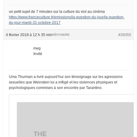
un petit sujet de 7 minutes sur la culture du viol au cinéma
https://www.franceculture.fr/emissions/la-question-du-jour/la-question-
du-jour-mardi-31-octobre-2017
4 février 2018 à 12 h 35 min
#39355
RÉPONDRE
meg
Invité
Uma Thurman a livré aujourd’hui son témoignage sur les agressions
sexuelles que Weinstein lui a infligé et les violences physiques et
psychologiques commises à son encontre par Tarantino.