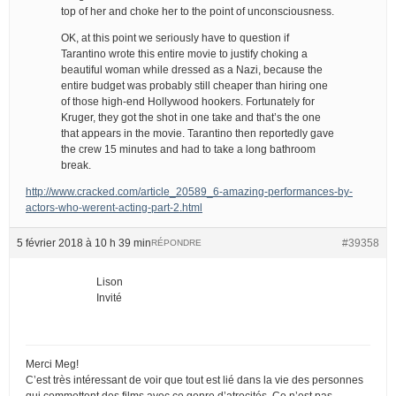
top of her and choke her to the point of unconsciousness.
OK, at this point we seriously have to question if
Tarantino wrote this entire movie to justify choking a
beautiful woman while dressed as a Nazi, because the
entire budget was probably still cheaper than hiring one
of those high-end Hollywood hookers. Fortunately for
Kruger, they got the shot in one take and that’s the one
that appears in the movie. Tarantino then reportedly gave
the crew 15 minutes and had to take a long bathroom
break.
http://www.cracked.com/article_20589_6-amazing-performances-by-
actors-who-werent-acting-part-2.html
5 février 2018 à 10 h 39 min
#39358
RÉPONDRE
Lison
Invité
Merci Meg!
C’est très intéressant de voir que tout est lié dans la vie des personnes
qui commettent des films avec ce genre d’atrocités. Ce n’est pas