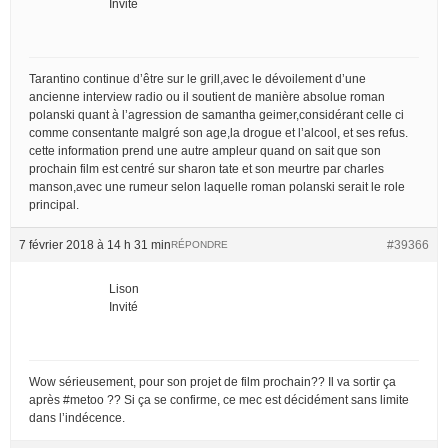
Invité
Tarantino continue d’être sur le grill,avec le dévoilement d’une
ancienne interview radio ou il soutient de manière absolue roman
polanski quant à l’agression de samantha geimer,considérant celle ci
comme consentante malgré son age,la drogue et l’alcool, et ses refus.
cette information prend une autre ampleur quand on sait que son
prochain film est centré sur sharon tate et son meurtre par charles
manson,avec une rumeur selon laquelle roman polanski serait le role
principal.
7 février 2018 à 14 h 31 min
#39366
RÉPONDRE
Lison
Invité
Wow sérieusement, pour son projet de film prochain?? Il va sortir ça
après #metoo ?? Si ça se confirme, ce mec est décidément sans limite
dans l’indécence.