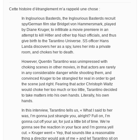
Cette histoire d’étranglement m’a rappelé une chose :
In Inglourious Basterds, the Inglourious Basterds recruit
spy/German film star Bridget von Hammersmark, played
by Diane Kruger, to infiltrate a movie premiere in an
attempt to kill Hitler and other top Nazi officials, and thus
give birth to the Tarantino Universe. SS officer Hans
Landa discovers her as a spy, lures her into a private
room, and chokes her to death.
However, Quentin Tarantino was unimpressed with
choking scenes in other movies, in that actors are rarely
in any considerable danger while shooting them, and
convinced Kruger to be strangled for real in order to get
the scene just right. Fearing that actor Christoph Waltz
would choke her too much or too little, Tarantino decided
to take matters into his own hands. Literally, his own
hands.
In this interview, Tarantino tells us, « What I said to her
was, I’m gonna just strangle you, alright? Full on, I’m
gonna cut off your air, for just a little bit of time. We’re
gonna see the reaction in your face and I’m gonna yell
cut. » Kruger went « Yep, that sounds like a reasonable
thing a director would ask of me » and let Tarantino sit on