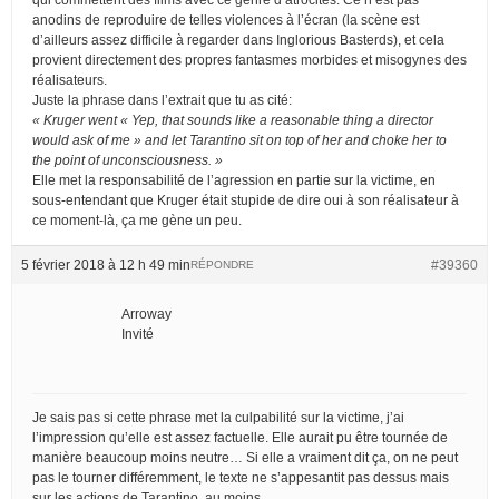
anodins de reproduire de telles violences à l’écran (la scène est
d’ailleurs assez difficile à regarder dans Inglorious Basterds), et cela
provient directement des propres fantasmes morbides et misogynes des
réalisateurs.
Juste la phrase dans l’extrait que tu as cité:
« Kruger went « Yep, that sounds like a reasonable thing a director
would ask of me » and let Tarantino sit on top of her and choke her to
the point of unconsciousness. »
Elle met la responsabilité de l’agression en partie sur la victime, en
sous-entendant que Kruger était stupide de dire oui à son réalisateur à
ce moment-là, ça me gène un peu.
5 février 2018 à 12 h 49 min
#39360
RÉPONDRE
Arroway
Invité
Je sais pas si cette phrase met la culpabilité sur la victime, j’ai
l’impression qu’elle est assez factuelle. Elle aurait pu être tournée de
manière beaucoup moins neutre… Si elle a vraiment dit ça, on ne peut
pas le tourner différemment, le texte ne s’appesantit pas dessus mais
sur les actions de Tarantino, au moins.