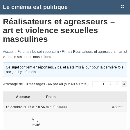
Le cinéma est politique
Réalisateurs et agresseurs –
art et violence sexuelles
masculines
Accueil
›
Forums
›
Le coin pop-corn
›
Films
›
Réalisateurs et agresseurs – art et
violence sexuelles masculines
Ce sujet contient 47 réponses, 2 ps. et a été mis à jour pour la dernière fois
par
, le
Il y a 9 mois
.
Affichage de 10 messages - 46 par 48 (sur 48 au total)
←
1
2
3
4
Auteur/e
Posts
16 octobre 2017 à 7 h 56 min
#38699
RÉPONDRE
Meg
Invité