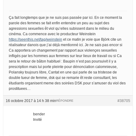
Ça fait longtemps que je ne suis pas passée par ici. En ce moment la
parole des femmes se fait enfin entendre un peu au sujet des
agressions sexuelles êt viol qu’elles subissent dans le milieu du
cinéma. Ca commence avec le producteur Weinstein
https://seenthis.net/tag/weinstein
et ce matin je voie que Björk cite un
réalisateur danois que j’ai déjà mentionné ici. Je ne sais pas encor si
Ca apportera un changement par rapport aux violençes sexuelles
infligés par les hommes aux femmes sur leur lieux de travail ou si Ca
sera le retour de bâton habituel : Baupin n’est pas poursuivit il y a
prescription mais lui porte pleinte pour dénonciation calomnieuse,
Polansky toujours libre, Cantat en une qui parle de sa tristesse de
double tueur de femme, dsk qui se remarie êt reste consultant, les
étudiants organisent meme des soirées DSK pour s’amuser du viol des
prostituees…
16 octobre 2017 à 14 h 38 min
#38705
RÉPONDRE
bender
Invité