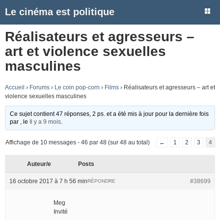
Le cinéma est politique
Réalisateurs et agresseurs –
art et violence sexuelles
masculines
Accueil
›
Forums
›
Le coin pop-corn
›
Films
›
Réalisateurs et agresseurs – art et
violence sexuelles masculines
Ce sujet contient 47 réponses, 2 ps. et a été mis à jour pour la dernière fois
par
, le
Il y a 9 mois
.
Affichage de 10 messages - 46 par 48 (sur 48 au total)
←
1
2
3
4
Auteur/e
Posts
16 octobre 2017 à 7 h 56 min
#38699
RÉPONDRE
Meg
Invité