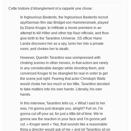
Cette histoire d’étranglement m’a rappelé une chose :
In Inglourious Basterds, the Inglourious Basterds recruit
spy/German film star Bridget von Hammersmark, played
by Diane Kruger, to infiltrate a movie premiere in an
attempt to kill Hitler and other top Nazi officials, and thus
give birth to the Tarantino Universe. SS officer Hans
Landa discovers her as a spy, lures her into a private
room, and chokes her to death.
However, Quentin Tarantino was unimpressed with
choking scenes in other movies, in that actors are rarely
in any considerable danger while shooting them, and
convinced Kruger to be strangled for real in order to get
the scene just right. Fearing that actor Christoph Waltz
would choke her too much or too little, Tarantino decided
to take matters into his own hands. Literally, his own
hands.
In this interview, Tarantino tells us, « What I said to her
was, I’m gonna just strangle you, alright? Full on, I’m
gonna cut off your air, for just a little bit of time. We’re
gonna see the reaction in your face and I’m gonna yell
cut. » Kruger went « Yep, that sounds like a reasonable
thing a director would ask of me » and let Tarantino sit on