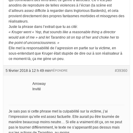
anodins de reproduire de telles violences à l’écran (la scène est
d’ailleurs assez difficile à regarder dans Inglorious Basterds), et cela
provient directement des propres fantasmes morbides et misogynes des
réalisateurs.
Juste la phrase dans l’extrait que tu as cité:
« Kruger went « Yep, that sounds like a reasonable thing a director
would ask of me » and let Tarantino sit on top of her and choke her to
the point of unconsciousness. »
Elle met la responsabilité de l’agression en partie sur la victime, en
sous-entendant que Kruger était stupide de dire oui à son réalisateur à
ce moment-là, ça me gène un peu.
5 février 2018 à 12 h 49 min
#39360
RÉPONDRE
Arroway
Invité
Je sais pas si cette phrase met la culpabilité sur la victime, j’ai
l’impression qu’elle est assez factuelle. Elle aurait pu être tournée de
manière beaucoup moins neutre… Si elle a vraiment dit ça, on ne peut
pas le tourner différemment, le texte ne s’appesantit pas dessus mais
sur les actions de Tarantino, au moins.