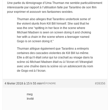
Une partie du témoignage d’Uma Thurman me semble particulièrement
interessante par rapport à l’utilisation faite par Tarantino de son film
pour exprimer et assouvir ses fantasmes sexistes.
Thurman also alleges that Tarantino undertook some of
the violent stunts from Kill Bill himself. She said that he
was the one “spitting in her face in the scene where
Michael Madsen is seen on screen doing it and choking
her with a chain in the scene where a teenager named
Gogo is on screen doing it.”
Thurman allègue également que Tarantino a entrepris
certaines des cascades violentes de Kill Bill lui-même.
Elle a dit qu’il était celui qui lui crachait au visage dans la
scène où Michael Madsen était vu à l’écran et l’étranglait
avec une chaîne dans la scène où un adolescent du nom
de Gogo est à l’écran.
4 février 2018 à 15 h 55 min
#39356
RÉPONDRE
meg
Invité