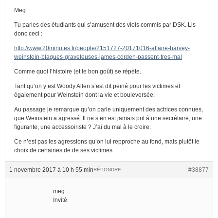
Meg
Tu parles des étudiants qui s’amusent des viols commis par DSK. Lis
donc ceci :
http://www.20minutes.fr/people/2151727-20171016-affaire-harvey-
weinstein-blagues-graveleuses-james-corden-passent-tres-mal
Comme quoi l’histoire (et le bon goût) se répète.
Tant qu’on y est Woody Allen s’est dit peiné pour les victimes et
également pour Weinstein dont la vie et bouleversée.
Au passage je remarque qu’on parle uniquement des actrices connues,
que Weinstein a agressé. Il ne s’en est jamais prit à une secrétaire, une
figurante, une accessoiriste ? J’ai du mal à le croire.
Ce n’est pas les agressions qu’on lui repproche au fond, mais plutôt le
choix de certaines de de ses victimes
1 novembre 2017 à 10 h 55 min
#38877
RÉPONDRE
meg
Invité