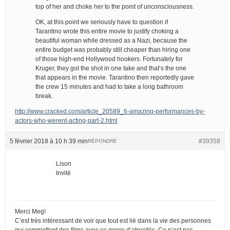
top of her and choke her to the point of unconsciousness.
OK, at this point we seriously have to question if
Tarantino wrote this entire movie to justify choking a
beautiful woman while dressed as a Nazi, because the
entire budget was probably still cheaper than hiring one
of those high-end Hollywood hookers. Fortunately for
Kruger, they got the shot in one take and that’s the one
that appears in the movie. Tarantino then reportedly gave
the crew 15 minutes and had to take a long bathroom
break.
http://www.cracked.com/article_20589_6-amazing-performances-by-
actors-who-werent-acting-part-2.html
5 février 2018 à 10 h 39 min
#39358
RÉPONDRE
Lison
Invité
Merci Meg!
C’est très intéressant de voir que tout est lié dans la vie des personnes
qui commettent des films avec ce genre d’atrocités. Ce n’est pas