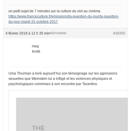
un petit sujet de 7 minutes sur la culture du viol au cinéma
https://www.franceculture.fr/emissions/la-question-du-jour/la-question-
du-jour-mardi-31-octobre-2017
4 février 2018 à 12 h 35 min
#39355
RÉPONDRE
meg
Invité
Uma Thurman a livré aujourd’hui son témoignage sur les agressions
sexuelles que Weinstein lui a infligé et les violences physiques et
psychologiques commises à son encontre par Tarantino.