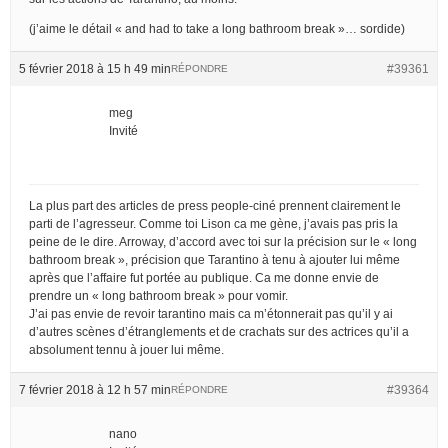
(j’aime le détail « and had to take a long bathroom break »… sordide)
5 février 2018 à 15 h 49 min
#39361
RÉPONDRE
meg
Invité
La plus part des articles de press people-ciné prennent clairement le
parti de l’agresseur. Comme toi Lison ca me gène, j’avais pas pris la
peine de le dire. Arroway, d’accord avec toi sur la précision sur le « long
bathroom break », précision que Tarantino à tenu à ajouter lui même
après que l’affaire fut portée au publique. Ca me donne envie de
prendre un « long bathroom break » pour vomir.
J’ai pas envie de revoir tarantino mais ca m’étonnerait pas qu’il y ai
d’autres scènes d’étranglements et de crachats sur des actrices qu’il a
absolument tennu à jouer lui même.
7 février 2018 à 12 h 57 min
#39364
RÉPONDRE
nano