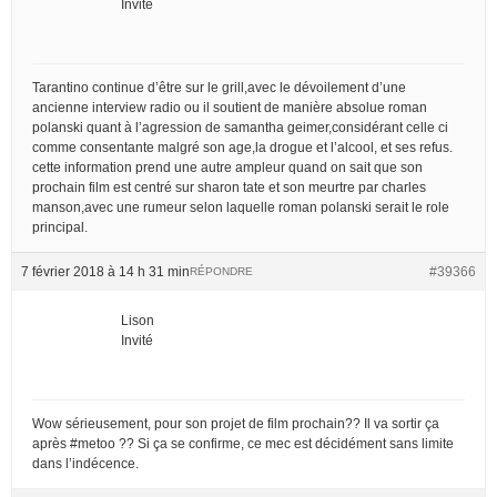
Invité
Tarantino continue d’être sur le grill,avec le dévoilement d’une
ancienne interview radio ou il soutient de manière absolue roman
polanski quant à l’agression de samantha geimer,considérant celle ci
comme consentante malgré son age,la drogue et l’alcool, et ses refus.
cette information prend une autre ampleur quand on sait que son
prochain film est centré sur sharon tate et son meurtre par charles
manson,avec une rumeur selon laquelle roman polanski serait le role
principal.
7 février 2018 à 14 h 31 min
#39366
RÉPONDRE
Lison
Invité
Wow sérieusement, pour son projet de film prochain?? Il va sortir ça
après #metoo ?? Si ça se confirme, ce mec est décidément sans limite
dans l’indécence.