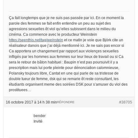
Ça fait longtemps que je ne suis pas passée par ici. En ce moment la
parole des femmes se fait enfin entendre un peu au sujet des
agressions sexuelles êt viol qu’elles subissent dans le milieu du
cinéma. Ca commence avec le producteur Weinstein
https://seenthis.net/tag/weinstein
et ce matin je voie que Björk cite un
réalisateur danois que j’ai déjà mentionné ici. Je ne sais pas encor si
Ca apportera un changement par rapport aux violençes sexuelles
infligés par les hommes aux femmes sur leur lieux de travail ou si Ca
sera le retour de bâton habituel : Baupin n’est pas poursuivit il y a
prescription mais lui porte pleinte pour dénonciation calomnieuse,
Polansky toujours libre, Cantat en une qui parle de sa tristesse de
double tueur de femme, dsk qui se remarie êt reste consultant, les
étudiants organisent meme des soirées DSK pour s’amuser du viol des
prostituees…
16 octobre 2017 à 14 h 38 min
#38705
RÉPONDRE
bender
Invité