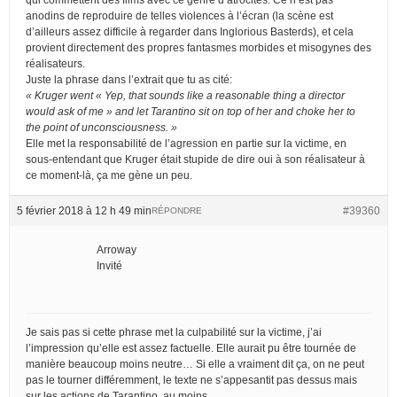
anodins de reproduire de telles violences à l’écran (la scène est
d’ailleurs assez difficile à regarder dans Inglorious Basterds), et cela
provient directement des propres fantasmes morbides et misogynes des
réalisateurs.
Juste la phrase dans l’extrait que tu as cité:
« Kruger went « Yep, that sounds like a reasonable thing a director
would ask of me » and let Tarantino sit on top of her and choke her to
the point of unconsciousness. »
Elle met la responsabilité de l’agression en partie sur la victime, en
sous-entendant que Kruger était stupide de dire oui à son réalisateur à
ce moment-là, ça me gène un peu.
5 février 2018 à 12 h 49 min
#39360
RÉPONDRE
Arroway
Invité
Je sais pas si cette phrase met la culpabilité sur la victime, j’ai
l’impression qu’elle est assez factuelle. Elle aurait pu être tournée de
manière beaucoup moins neutre… Si elle a vraiment dit ça, on ne peut
pas le tourner différemment, le texte ne s’appesantit pas dessus mais
sur les actions de Tarantino, au moins.