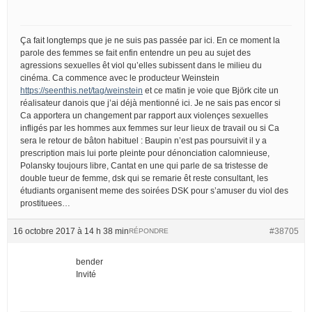
Ça fait longtemps que je ne suis pas passée par ici. En ce moment la
parole des femmes se fait enfin entendre un peu au sujet des
agressions sexuelles êt viol qu’elles subissent dans le milieu du
cinéma. Ca commence avec le producteur Weinstein
https://seenthis.net/tag/weinstein
et ce matin je voie que Björk cite un
réalisateur danois que j’ai déjà mentionné ici. Je ne sais pas encor si
Ca apportera un changement par rapport aux violençes sexuelles
infligés par les hommes aux femmes sur leur lieux de travail ou si Ca
sera le retour de bâton habituel : Baupin n’est pas poursuivit il y a
prescription mais lui porte pleinte pour dénonciation calomnieuse,
Polansky toujours libre, Cantat en une qui parle de sa tristesse de
double tueur de femme, dsk qui se remarie êt reste consultant, les
étudiants organisent meme des soirées DSK pour s’amuser du viol des
prostituees…
16 octobre 2017 à 14 h 38 min
#38705
RÉPONDRE
bender
Invité