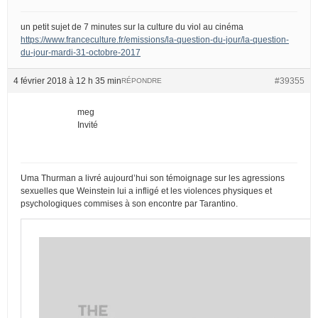
un petit sujet de 7 minutes sur la culture du viol au cinéma
https://www.franceculture.fr/emissions/la-question-du-jour/la-question-
du-jour-mardi-31-octobre-2017
4 février 2018 à 12 h 35 min
#39355
RÉPONDRE
meg
Invité
Uma Thurman a livré aujourd’hui son témoignage sur les agressions
sexuelles que Weinstein lui a infligé et les violences physiques et
psychologiques commises à son encontre par Tarantino.