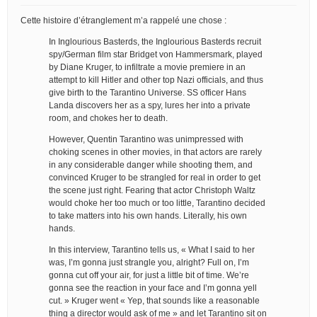
Cette histoire d’étranglement m’a rappelé une chose :
In Inglourious Basterds, the Inglourious Basterds recruit
spy/German film star Bridget von Hammersmark, played
by Diane Kruger, to infiltrate a movie premiere in an
attempt to kill Hitler and other top Nazi officials, and thus
give birth to the Tarantino Universe. SS officer Hans
Landa discovers her as a spy, lures her into a private
room, and chokes her to death.
However, Quentin Tarantino was unimpressed with
choking scenes in other movies, in that actors are rarely
in any considerable danger while shooting them, and
convinced Kruger to be strangled for real in order to get
the scene just right. Fearing that actor Christoph Waltz
would choke her too much or too little, Tarantino decided
to take matters into his own hands. Literally, his own
hands.
In this interview, Tarantino tells us, « What I said to her
was, I’m gonna just strangle you, alright? Full on, I’m
gonna cut off your air, for just a little bit of time. We’re
gonna see the reaction in your face and I’m gonna yell
cut. » Kruger went « Yep, that sounds like a reasonable
thing a director would ask of me » and let Tarantino sit on