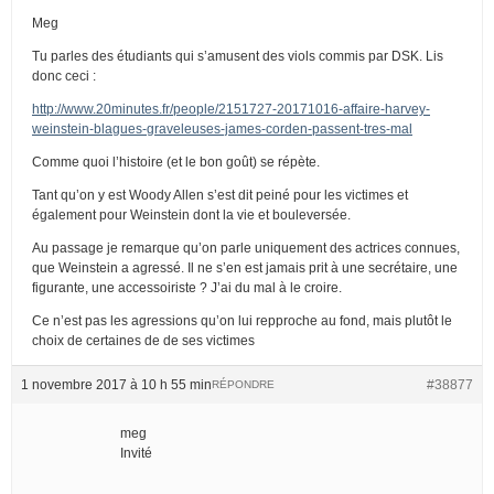
Meg
Tu parles des étudiants qui s’amusent des viols commis par DSK. Lis
donc ceci :
http://www.20minutes.fr/people/2151727-20171016-affaire-harvey-
weinstein-blagues-graveleuses-james-corden-passent-tres-mal
Comme quoi l’histoire (et le bon goût) se répète.
Tant qu’on y est Woody Allen s’est dit peiné pour les victimes et
également pour Weinstein dont la vie et bouleversée.
Au passage je remarque qu’on parle uniquement des actrices connues,
que Weinstein a agressé. Il ne s’en est jamais prit à une secrétaire, une
figurante, une accessoiriste ? J’ai du mal à le croire.
Ce n’est pas les agressions qu’on lui repproche au fond, mais plutôt le
choix de certaines de de ses victimes
1 novembre 2017 à 10 h 55 min
#38877
RÉPONDRE
meg
Invité