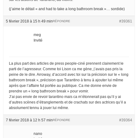
(j’aime le détail « and had to take a long bathroom break »… sordide)
5 février 2018 à 15 h 49 min
#39361
RÉPONDRE
meg
Invité
La plus part des articles de press people-ciné prennent clairement le
parti de l’agresseur. Comme toi Lison ca me gène, j’avais pas pris la
peine de le dire. Arroway, d’accord avec toi sur la précision sur le « long
bathroom break », précision que Tarantino à tenu à ajouter lui même
après que l’affaire fut portée au publique. Ca me donne envie de
prendre un « long bathroom break » pour vomir.
J’ai pas envie de revoir tarantino mais ca m’étonnerait pas qu’il y ai
d’autres scènes d’étranglements et de crachats sur des actrices qu’il a
absolument tennu à jouer lui même.
7 février 2018 à 12 h 57 min
#39364
RÉPONDRE
nano