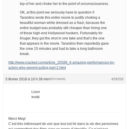
top of her and choke her to the point of unconsciousness.
OK, at this point we seriously have to question if
Tarantino wrote this entire movie to justify choking a
beautiful woman while dressed as a Nazi, because the
entire budget was probably still cheaper than hiring one
of those high-end Hollywood hookers. Fortunately for
Kruger, they got the shot in one take and that’s the one
that appears in the movie. Tarantino then reportedly gave
the crew 15 minutes and had to take a long bathroom
break.
http://www.cracked.com/article_20589_6-amazing-performances-by-
actors-who-werent-acting-part-2.html
5 février 2018 à 10 h 39 min
#39358
RÉPONDRE
Lison
Invité
Merci Meg!
C’est très intéressant de voir que tout est lié dans la vie des personnes
qui commettent des films avec ce genre d’atrocités. Ce n’est pas