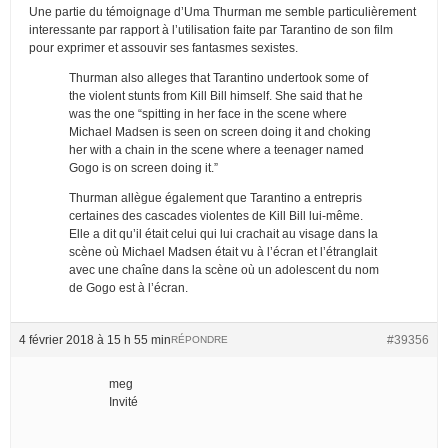
Une partie du témoignage d’Uma Thurman me semble particulièrement
interessante par rapport à l’utilisation faite par Tarantino de son film
pour exprimer et assouvir ses fantasmes sexistes.
Thurman also alleges that Tarantino undertook some of
the violent stunts from Kill Bill himself. She said that he
was the one “spitting in her face in the scene where
Michael Madsen is seen on screen doing it and choking
her with a chain in the scene where a teenager named
Gogo is on screen doing it.”
Thurman allègue également que Tarantino a entrepris
certaines des cascades violentes de Kill Bill lui-même.
Elle a dit qu’il était celui qui lui crachait au visage dans la
scène où Michael Madsen était vu à l’écran et l’étranglait
avec une chaîne dans la scène où un adolescent du nom
de Gogo est à l’écran.
4 février 2018 à 15 h 55 min
#39356
RÉPONDRE
meg
Invité