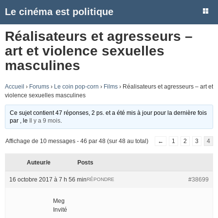
Le cinéma est politique
Réalisateurs et agresseurs –
art et violence sexuelles
masculines
Accueil
›
Forums
›
Le coin pop-corn
›
Films
›
Réalisateurs et agresseurs – art et
violence sexuelles masculines
Ce sujet contient 47 réponses, 2 ps. et a été mis à jour pour la dernière fois
par
, le
Il y a 9 mois
.
Affichage de 10 messages - 46 par 48 (sur 48 au total)
←
1
2
3
4
Auteur/e
Posts
16 octobre 2017 à 7 h 56 min
#38699
RÉPONDRE
Meg
Invité