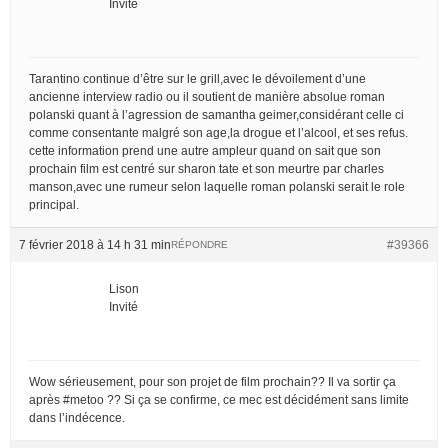
Invité
Tarantino continue d’être sur le grill,avec le dévoilement d’une
ancienne interview radio ou il soutient de manière absolue roman
polanski quant à l’agression de samantha geimer,considérant celle ci
comme consentante malgré son age,la drogue et l’alcool, et ses refus.
cette information prend une autre ampleur quand on sait que son
prochain film est centré sur sharon tate et son meurtre par charles
manson,avec une rumeur selon laquelle roman polanski serait le role
principal.
7 février 2018 à 14 h 31 min
#39366
RÉPONDRE
Lison
Invité
Wow sérieusement, pour son projet de film prochain?? Il va sortir ça
après #metoo ?? Si ça se confirme, ce mec est décidément sans limite
dans l’indécence.