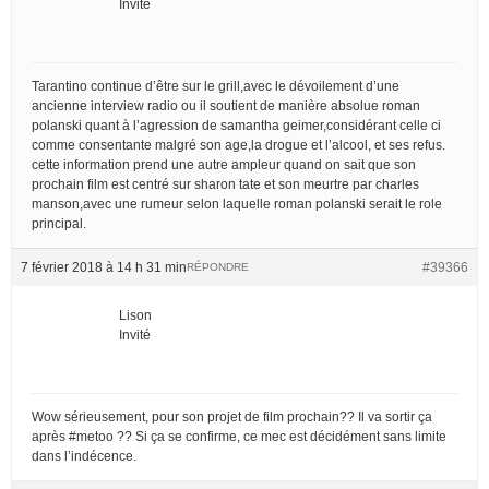
Invité
Tarantino continue d’être sur le grill,avec le dévoilement d’une
ancienne interview radio ou il soutient de manière absolue roman
polanski quant à l’agression de samantha geimer,considérant celle ci
comme consentante malgré son age,la drogue et l’alcool, et ses refus.
cette information prend une autre ampleur quand on sait que son
prochain film est centré sur sharon tate et son meurtre par charles
manson,avec une rumeur selon laquelle roman polanski serait le role
principal.
7 février 2018 à 14 h 31 min
#39366
RÉPONDRE
Lison
Invité
Wow sérieusement, pour son projet de film prochain?? Il va sortir ça
après #metoo ?? Si ça se confirme, ce mec est décidément sans limite
dans l’indécence.