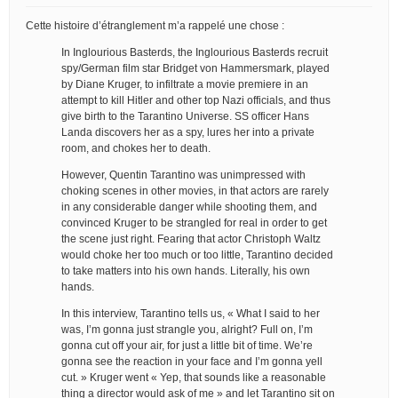
Cette histoire d’étranglement m’a rappelé une chose :
In Inglourious Basterds, the Inglourious Basterds recruit
spy/German film star Bridget von Hammersmark, played
by Diane Kruger, to infiltrate a movie premiere in an
attempt to kill Hitler and other top Nazi officials, and thus
give birth to the Tarantino Universe. SS officer Hans
Landa discovers her as a spy, lures her into a private
room, and chokes her to death.
However, Quentin Tarantino was unimpressed with
choking scenes in other movies, in that actors are rarely
in any considerable danger while shooting them, and
convinced Kruger to be strangled for real in order to get
the scene just right. Fearing that actor Christoph Waltz
would choke her too much or too little, Tarantino decided
to take matters into his own hands. Literally, his own
hands.
In this interview, Tarantino tells us, « What I said to her
was, I’m gonna just strangle you, alright? Full on, I’m
gonna cut off your air, for just a little bit of time. We’re
gonna see the reaction in your face and I’m gonna yell
cut. » Kruger went « Yep, that sounds like a reasonable
thing a director would ask of me » and let Tarantino sit on