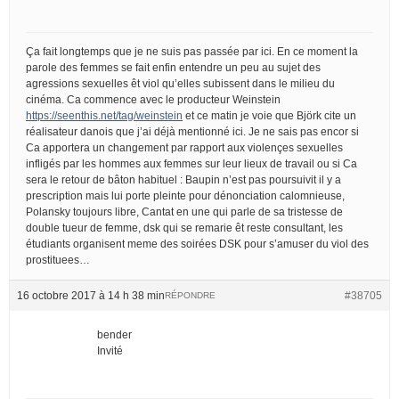
Ça fait longtemps que je ne suis pas passée par ici. En ce moment la
parole des femmes se fait enfin entendre un peu au sujet des
agressions sexuelles êt viol qu’elles subissent dans le milieu du
cinéma. Ca commence avec le producteur Weinstein
https://seenthis.net/tag/weinstein
et ce matin je voie que Björk cite un
réalisateur danois que j’ai déjà mentionné ici. Je ne sais pas encor si
Ca apportera un changement par rapport aux violençes sexuelles
infligés par les hommes aux femmes sur leur lieux de travail ou si Ca
sera le retour de bâton habituel : Baupin n’est pas poursuivit il y a
prescription mais lui porte pleinte pour dénonciation calomnieuse,
Polansky toujours libre, Cantat en une qui parle de sa tristesse de
double tueur de femme, dsk qui se remarie êt reste consultant, les
étudiants organisent meme des soirées DSK pour s’amuser du viol des
prostituees…
16 octobre 2017 à 14 h 38 min
#38705
RÉPONDRE
bender
Invité