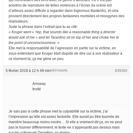
anodins de reproduire de telles violences à l’écran (la scène est
d’ailleurs assez difficile à regarder dans Inglorious Basterds), et cela
provient directement des propres fantasmes morbides et misogynes des
réalisateurs.
Juste la phrase dans l’extrait que tu as cité:
« Kruger went « Yep, that sounds like a reasonable thing a director
would ask of me » and let Tarantino sit on top of her and choke her to
the point of unconsciousness. »
Elle met la responsabilité de l’agression en partie sur la victime, en
sous-entendant que Kruger était stupide de dire oui à son réalisateur à
ce moment-là, ça me gène un peu.
5 février 2018 à 12 h 49 min
#39360
RÉPONDRE
Arroway
Invité
Je sais pas si cette phrase met la culpabilité sur la victime, j’ai
l’impression qu’elle est assez factuelle. Elle aurait pu être tournée de
manière beaucoup moins neutre… Si elle a vraiment dit ça, on ne peut
pas le tourner différemment, le texte ne s’appesantit pas dessus mais
sur les actions de Tarantino, au moins.