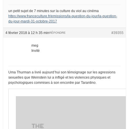
un petit sujet de 7 minutes sur la culture du viol au cinéma
https://www.franceculture.fr/emissions/la-question-du-jour/la-question-
du-jour-mardi-31-octobre-2017
4 février 2018 à 12 h 35 min
#39355
RÉPONDRE
meg
Invité
Uma Thurman a livré aujourd’hui son témoignage sur les agressions
sexuelles que Weinstein lui a infligé et les violences physiques et
psychologiques commises à son encontre par Tarantino.