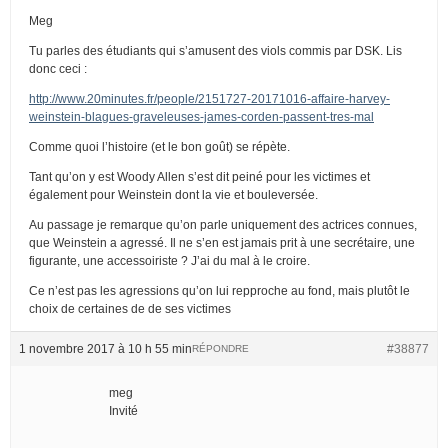
Meg
Tu parles des étudiants qui s’amusent des viols commis par DSK. Lis
donc ceci :
http://www.20minutes.fr/people/2151727-20171016-affaire-harvey-
weinstein-blagues-graveleuses-james-corden-passent-tres-mal
Comme quoi l’histoire (et le bon goût) se répète.
Tant qu’on y est Woody Allen s’est dit peiné pour les victimes et
également pour Weinstein dont la vie et bouleversée.
Au passage je remarque qu’on parle uniquement des actrices connues,
que Weinstein a agressé. Il ne s’en est jamais prit à une secrétaire, une
figurante, une accessoiriste ? J’ai du mal à le croire.
Ce n’est pas les agressions qu’on lui repproche au fond, mais plutôt le
choix de certaines de de ses victimes
1 novembre 2017 à 10 h 55 min
#38877
RÉPONDRE
meg
Invité