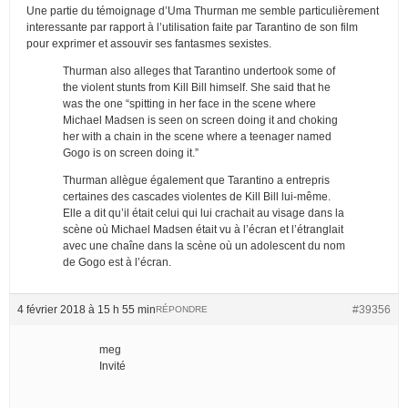
Une partie du témoignage d’Uma Thurman me semble particulièrement
interessante par rapport à l’utilisation faite par Tarantino de son film
pour exprimer et assouvir ses fantasmes sexistes.
Thurman also alleges that Tarantino undertook some of
the violent stunts from Kill Bill himself. She said that he
was the one “spitting in her face in the scene where
Michael Madsen is seen on screen doing it and choking
her with a chain in the scene where a teenager named
Gogo is on screen doing it.”
Thurman allègue également que Tarantino a entrepris
certaines des cascades violentes de Kill Bill lui-même.
Elle a dit qu’il était celui qui lui crachait au visage dans la
scène où Michael Madsen était vu à l’écran et l’étranglait
avec une chaîne dans la scène où un adolescent du nom
de Gogo est à l’écran.
4 février 2018 à 15 h 55 min
#39356
RÉPONDRE
meg
Invité