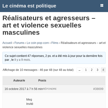
Le cinéma est politique
Réalisateurs et agresseurs –
art et violence sexuelles
masculines
Accueil
›
Forums
›
Le coin pop-corn
›
Films
›
Réalisateurs et agresseurs – art et
violence sexuelles masculines
Ce sujet contient 47 réponses, 2 ps. et a été mis à jour pour la dernière fois
par
, le
Il y a 9 mois
.
Affichage de 10 messages - 46 par 48 (sur 48 au total)
←
1
2
3
4
Auteur/e
Posts
16 octobre 2017 à 7 h 56 min
#38699
RÉPONDRE
Meg
Invité